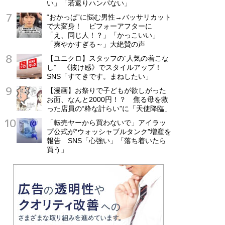
い」「若返りハンパない」
“おかっぱ”に悩む男性→バッサリカット
で大変身！ ビフォーアフターに
「え、同じ人！？」「かっこいい」
「爽やかすぎる～」大絶賛の声
【ユニクロ】スタッフの“人気の着こな
し” 《抜け感》でスタイルアップ！
SNS「すてきです。まねしたい」
【漫画】お祭りで子どもが欲しがった
お面、なんと2000円！？ 焦る母を救
った店員の“粋な計らい”に「天使降臨」
「転売ヤーから買わないで」アイラッ
プ公式が“ウォッシャブルタンク”増産を
報告 SNS「心強い」「落ち着いたら
買う」