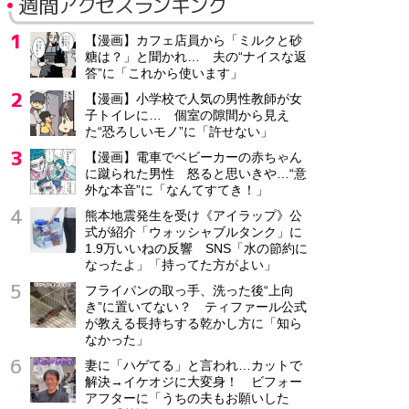
週間アクセスランキング
【漫画】カフェ店員から「ミルクと砂
糖は？」と聞かれ… 夫の“ナイスな返
答”に「これから使います」
【漫画】小学校で人気の男性教師が女
子トイレに… 個室の隙間から見え
た“恐ろしいモノ”に「許せない」
【漫画】電車でベビーカーの赤ちゃん
に蹴られた男性 怒ると思いきや…“意
外な本音”に「なんてすてき！」
熊本地震発生を受け《アイラップ》公
式が紹介「ウォッシャブルタンク」に
1.9万いいねの反響 SNS「水の節約に
なったよ」「持ってた方がよい」
フライパンの取っ手、洗った後“上向
き”に置いてない？ ティファール公式
が教える長持ちする乾かし方に「知ら
なかった」
妻に「ハゲてる」と言われ…カットで
解決→イケオジに大変身！ ビフォー
アフターに「うちの夫もお願いした