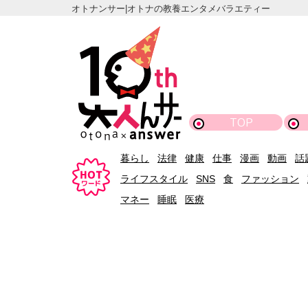
オトナンサー|オトナの教養エンタメバラエティー
TOP
暮らし
法律
健康
仕事
漫画
動画
話
ライフスタイル
SNS
食
ファッション
マネー
睡眠
医療