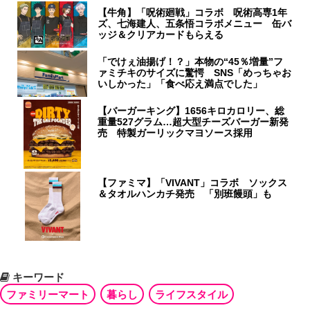
【牛角】「呪術廻戦」コラボ 呪術高専1年
ズ、七海建人、五条悟コラボメニュー 缶バ
ッジ＆クリアカードもらえる
「でけぇ油揚げ！？」本物の“45％増量”フ
ァミチキのサイズに驚愕 SNS「めっちゃお
いしかった」「食べ応え満点でした」
【バーガーキング】1656キロカロリー、総
重量527グラム…超大型チーズバーガー新発
売 特製ガーリックマヨソース採用
【ファミマ】「VIVANT」コラボ ソックス
＆タオルハンカチ発売 「別班饅頭」も
キーワード
ファミリーマート
暮らし
ライフスタイル