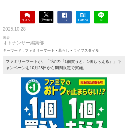
B!
(Twitter)
コメント
FB
Hatena
LINE
2025.10.28
著者 :
オトナンサー編集部
キーワード :
ファミリーマート
•
暮らし
•
ライフスタイル
ファミリーマートが、「“秋”の『1個買うと、1個もらえる』」キ
ャンペーンを10月28日から期間限定で実施。