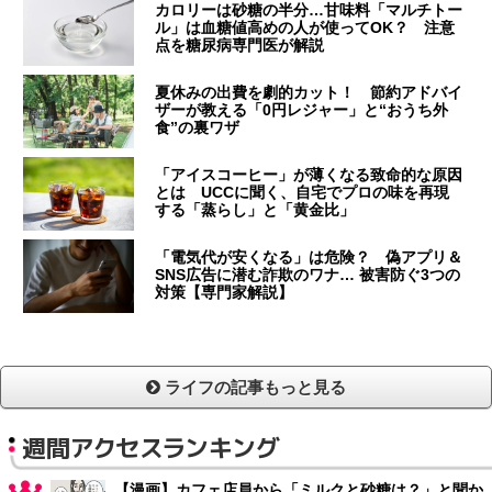
カロリーは砂糖の半分…甘味料「マルチトー
ル」は血糖値高めの人が使ってOK？ 注意
点を糖尿病専門医が解説
夏休みの出費を劇的カット！ 節約アドバイ
ザーが教える「0円レジャー」と“おうち外
食”の裏ワザ
「アイスコーヒー」が薄くなる致命的な原因
とは UCCに聞く、自宅でプロの味を再現
する「蒸らし」と「黄金比」
「電気代が安くなる」は危険？ 偽アプリ＆
SNS広告に潜む詐欺のワナ… 被害防ぐ3つの
対策【専門家解説】
ライフの記事もっと見る
週間アクセスランキング
【漫画】カフェ店員から「ミルクと砂糖は？」と聞か