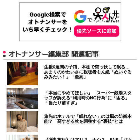
オトナンサー編集部 関連記事
生後6週間の子猫、本棚で突っ伏して眠る…
あまりのかわいさに視聴者もん絶「ぬいぐる
みみたい！」「最高」
「本当にやめてほしい」 スーパー銭湯スタ
ッフが訴える“利用時のNG行為”に「困る」
「当たり前すぎ」
旅先のホテルで「眠れない」のは脳の防衛本
能？ 高すぎる枕を調整する“裏技”とは
《弾丸旅行》はアリ？ ナシ？ SNS「バカ