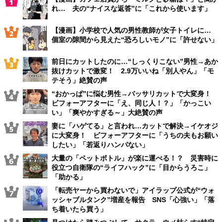
れ… 夫の“ナイスな返答”に「これから使います」
【漫画】小学校で人気の男性教師が女子トイレに…
個室の隙間から見えた“恐ろしいモノ”に「許せない」
前日にカットしたのに…“しっくりこない”男性→あか
抜けカットで激変！ 2.9万いいね「別人やん」「モ
テそう」絶賛の声
“おかっぱ”に悩む男性→バッサリカットで大変身！
ビフォーアフターに「え、同じ人！？」「かっこい
い」「爽やかすぎる～」大絶賛の声
妻に「ハゲてる」と言われ…カットで解決→イケオジ
に大変身！ ビフォーアフターに「うちの夫もお願い
したい」「若返りハンパない」
大量の「ペットボトル」が楽に運べる！？ 災害時に
役立つ自衛隊の“ライフハック”に「目からうろこ」
「助かる」
「転売ヤーから買わないで」アイラップ公式が“ウォ
ッシャブルタンク”増産を報告 SNS「心強い」「落
ち着いたら買う」