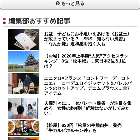
もっと見る
編集部おすすめ記事
お盆、子どもにお小遣いをあげる《お盆玉》
が広まっている？ SNS「知らない風習」
「なんか嫌」違和感を抱く人も
【お城】2026年上半期“人気”アクセスラン
キング 3位「松本城」…東日本2位＆1位
は？
ユニクロ×フランス「コントワー・デ・コト
ニエ」 コーデュロイジャケット＆バレルパ
ンツのセットアップ、デニムブラウス…全7
アイテム
夫婦別々に…「セパレート帰省」が注目を集
める 女性の約4割「経験はないがしてみた
い」
【松屋】630円「松屋の牛焼肉丼」発売
「牛カルビホルモン丼」も