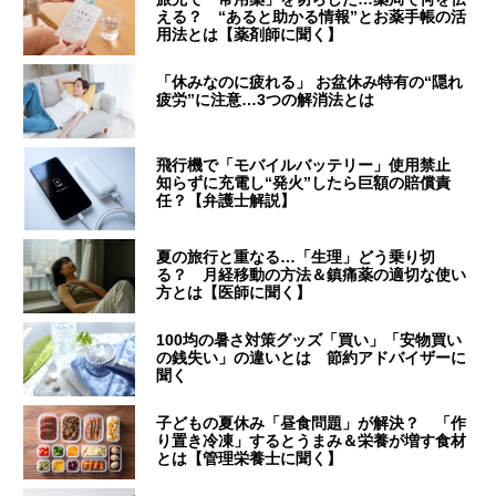
える？ “あると助かる情報”とお薬手帳の活
用法とは【薬剤師に聞く】
「休みなのに疲れる」 お盆休み特有の“隠れ
疲労”に注意…3つの解消法とは
飛行機で「モバイルバッテリー」使用禁止
知らずに充電し“発火”したら巨額の賠償責
任？【弁護士解説】
夏の旅行と重なる…「生理」どう乗り切
る？ 月経移動の方法＆鎮痛薬の適切な使い
方とは【医師に聞く】
100均の暑さ対策グッズ「買い」「安物買い
の銭失い」の違いとは 節約アドバイザーに
聞く
子どもの夏休み「昼食問題」が解決？ 「作
り置き冷凍」するとうまみ＆栄養が増す食材
とは【管理栄養士に聞く】