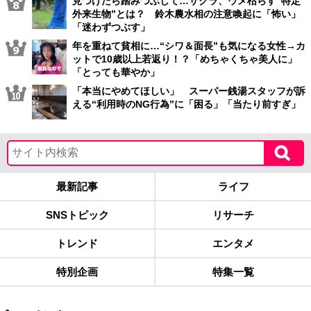
見つけたら踏みつぶして…サクラ、ウメ枯らす“特定
外来生物”とは？ 鈴木農水相の注意喚起に「怖い」
「迷わずつぶす」
年を重ねて貧相に…“シワ＆面長”も気になる女性→カ
ットで10歳以上若返り！？「めちゃくちゃ美人に」
「とっても華やか」
「本当にやめてほしい」 スーパー銭湯スタッフが訴
える“利用時のNG行為”に「困る」「当たり前すぎ」
最新記事
ライフ
SNSトピック
リサーチ
トレンド
エンタメ
特別企画
特集一覧