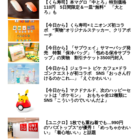
【くら寿司】本マグロ「中とろ」特別価格
110円 5日間限定＆一皿“無料” 「大と
ろ」も
【今日から】くら寿司×ミニオンズ初コラ
ボ “実物”オリジナルステッカー、クリアポ
ーチ
【今日から】「サブウェイ」サマーバッグ発
売 特製「保冷バッグ」「包める保冷サブラ
ップ」の実物 割引チケット3500円封入
【今日から】ジェラート ピケ カフェ×ドラ
ゴンクエストが初コラボ SNS「おっさん行
けるのかこれ…」「えぐかわいい」
【今日から】マクドナルド、次のハッピーセ
ットは「ポケモン」 おもちゃ全12種類に
SNS「こういうのでいいんだよ」
【ユニクロ】1枚でも重ね着でも…990円
の“バズトップス”が優秀！「めっちゃかわい
い」「着心地いい」と話題