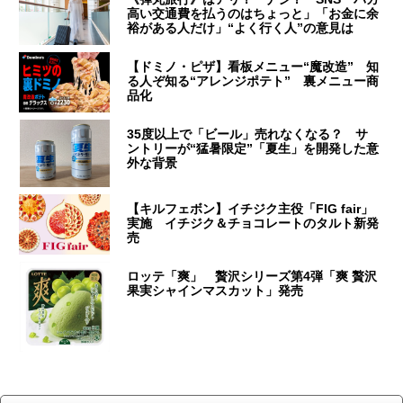
高い交通費を払うのはちょっと」「お金に余
裕がある人だけ」“よく行く人”の意見は
【ドミノ・ピザ】看板メニュー“魔改造” 知
る人ぞ知る“アレンジポテト” 裏メニュー商
品化
35度以上で「ビール」売れなくなる？ サ
ントリーが“猛暑限定”「夏生」を開発した意
外な背景
【キルフェボン】イチジク主役「FIG fair」
実施 イチジク＆チョコレートのタルト新発
売
ロッテ「爽」 贅沢シリーズ第4弾「爽 贅沢
果実シャインマスカット」発売