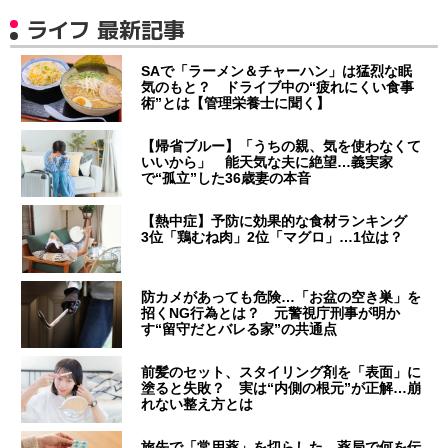
ライフ 最新記事
SAで「ラーメン＆チャーハン」は猛烈な眠
気のもと？ ドライブ中の“疲れにくい食事
術”とは【管理栄養士に聞く】
【帰省ブルー】「うちの親、気を使わなくて
いいから」 能天気な夫に絶望…義実家
で“孤立”した36歳妻の本音
【熱中症】予防に効果的な食材ランキング
3位「鶏むね肉」2位「マグロ」…1位は？
防カメがあっても危険…「お盆の空き巣」を
招くNG行為とは？ 元警視庁刑事が明か
す“留守だとバレる家”の共通点
前髪のセット、スタイリング剤を「表面」に
塗ると失敗？ 実は“内側の根元”が正解…崩
れない整え方とは
旅先で「常用薬」を切らした…薬局で何を伝