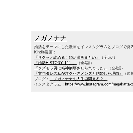
ノガノナナ
婚活をテーマにした漫画をインスタグラムとブログで発
Kindle漫画：
『サクッと読める！婚活漫画まとめ』
（全5話）
『婚活HISTORY【1】』
（全4話）
『クズモラ男に精神崩壊させられました』
（全4話）
『文句タレの私が超クセ強メンズと結婚した理由』
（連
ブログ：
「ノガノナナの人生垣間見る？」
インスタグラム：
https://www.instagram.com/nagakattak