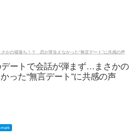
さかの寝落ち！？ 恋が芽生えなかった“無言デート”に共感の声
のデートで会話が弾まず…まさかの
かった“無言デート”に共感の声
kmark