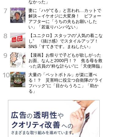
なかった」
妻に「ハゲてる」と言われ…カットで
解決→イケオジに大変身！ ビフォー
アフターに「うちの夫もお願いした
い」「若返りハンパない」
【ユニクロ】スタッフの“人気の着こな
し” 《抜け感》でスタイルアップ！
SNS「すてきです。まねしたい」
【漫画】お祭りで子どもが欲しがった
お面、なんと2000円！？ 焦る母を救
った店員の“粋な計らい”に「天使降臨」
大量の「ペットボトル」が楽に運べ
る！？ 災害時に役立つ自衛隊の“ライ
フハック”に「目からうろこ」「助か
る」