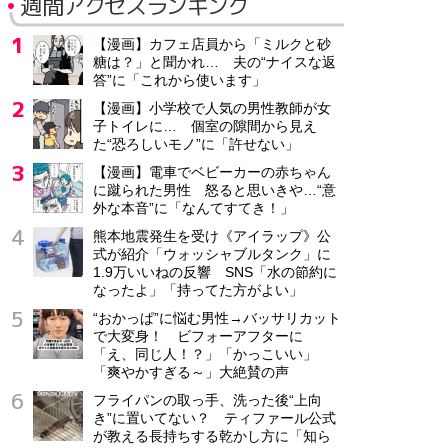
週間アクセスランキング
【漫画】カフェ店員から「ミルクと砂
糖は？」と聞かれ… 夫の“ナイスな返
答”に「これから使います」
【漫画】小学校で人気の男性教師が女
子トイレに… 個室の隙間から見え
た“恐ろしいモノ”に「許せない」
【漫画】電車でベビーカーの赤ちゃん
に蹴られた男性 怒ると思いきや…“意
外な本音”に「なんてすてき！」
熊本地震発生を受け《アイラップ》公
式が紹介「ウォッシャブルタンク」に
1.9万いいねの反響 SNS「水の節約に
なったよ」「持ってた方がよい」
“おかっぱ”に悩む男性→バッサリカット
で大変身！ ビフォーアフターに
「え、同じ人！？」「かっこいい」
「爽やかすぎる～」大絶賛の声
フライパンの取っ手、洗った後“上向
き”に置いてない？ ティファール公式
が教える長持ちする乾かし方に「知ら