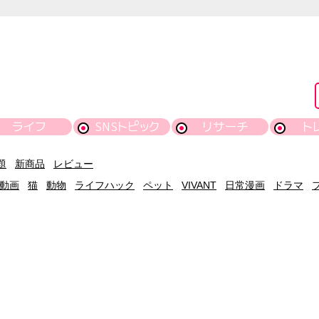
ライフ
SNSトピック
リサーチ
ト
題
新商品
レビュー
動画
猫
動物
ライフハック
ペット
VIVANT
日常漫画
ドラマ