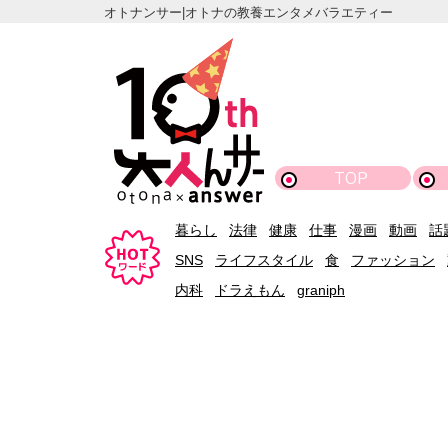
オトナンサー|オトナの教養エンタメバラエティー
TOP
暮らし
法律
健康
仕事
漫画
動画
話
SNS
ライフスタイル
食
ファッション
内科
ドラえもん
graniph