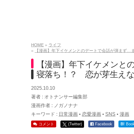
HOME
ライフ
【漫画】年下イケメンとのデートで会話が弾まず…ま
【漫画】年下イケメンと
寝落ち！？ 恋が芽生えな
2025.10.10
著者 :
オトナンサー編集部
漫画作者 :
ノガノナナ
キーワード :
日常漫画
•
恋愛漫画
•
SNS
•
漫画
コメント
(Twitter)
Facebook
B!
Boo