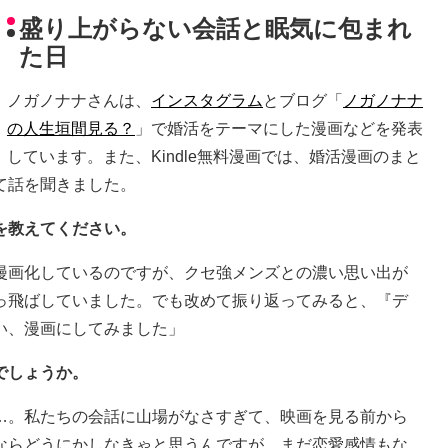
盛り上がらない会話と眠気に包まれ
た日
ノガノナナさんは、
インスタグラム
とブログ「
ノガノナナ
の人生垣間見る？
」で婚活をテーマにした漫画などを発表
しています。また、Kindle無料漫画では、婚活漫画のまと
て話を聞きました。
を教えてください。
漫画化しているのですが、クセ強メンズとの濃い思い出が
っ飛ばしていました。でも改めて振り返ってみると、『デ
い、漫画にしてみました」
でしょうか。
…。私たちの会話に山場がなさすぎて、映画を見る前から
ならどうにかしなきゃと思うんですが、まだ恋愛感情もな