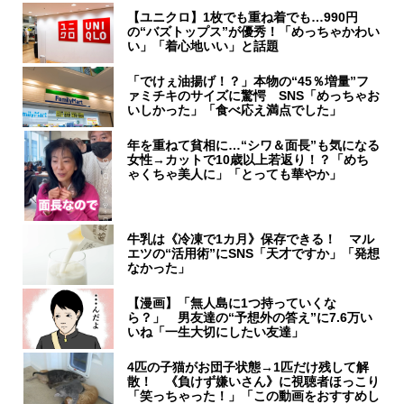
【ユニクロ】1枚でも重ね着でも…990円
の“バズトップス”が優秀！「めっちゃかわい
い」「着心地いい」と話題
「でけぇ油揚げ！？」本物の“45％増量”フ
ァミチキのサイズに驚愕 SNS「めっちゃお
いしかった」「食べ応え満点でした」
年を重ねて貧相に…“シワ＆面長”も気になる
女性→カットで10歳以上若返り！？「めち
ゃくちゃ美人に」「とっても華やか」
牛乳は《冷凍で1カ月》保存できる！ マル
エツの“活用術”にSNS「天才ですか」「発想
なかった」
【漫画】「無人島に1つ持っていくな
ら？」 男友達の“予想外の答え”に7.6万い
いね「一生大切にしたい友達」
4匹の子猫がお団子状態→1匹だけ残して解
散！ 《負けず嫌いさん》に視聴者ほっこり
「笑っちゃった！」「この動画をおすすめし