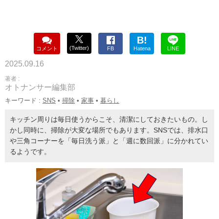
B!
(Twitter)
コメント
FB
Hatena
LINE
2025.09.16
著者 :
オトナンサー編集部
キーワード :
SNS
•
掃除
•
家事
•
暮らし
キッチン周りは毎日使うからこそ、清潔にしておきたいもの。し
かし同時に、掃除が大変な場所でもあります。SNSでは、排水口
や三角コーナーを「毎日洗う派」と「週に数回派」に分かれてい
るようです。