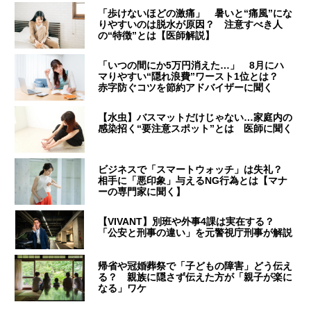
「歩けないほどの激痛」 暑いと“痛風”にな
りやすいのは脱水が原因？ 注意すべき人
の“特徴”とは【医師解説】
「いつの間にか5万円消えた…」 8月にハ
マりやすい“隠れ浪費”ワースト1位とは？
赤字防ぐコツを節約アドバイザーに聞く
【水虫】バスマットだけじゃない…家庭内の
感染招く“要注意スポット”とは 医師に聞く
ビジネスで「スマートウォッチ」は失礼？
相手に「悪印象」与えるNG行為とは【マナ
ーの専門家に聞く】
【VIVANT】別班や外事4課は実在する？
「公安と刑事の違い」を元警視庁刑事が解説
帰省や冠婚葬祭で「子どもの障害」どう伝え
る？ 親族に隠さず伝えた方が「親子が楽に
なる」ワケ