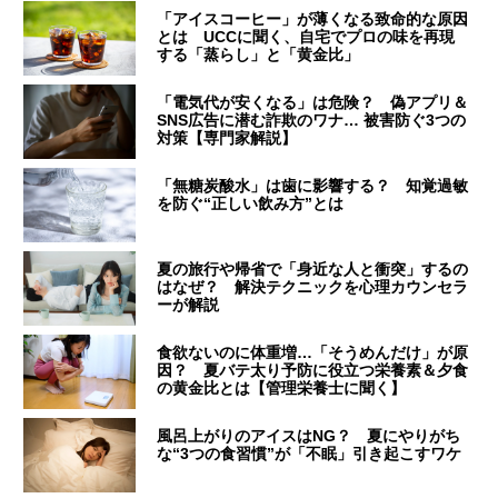
「アイスコーヒー」が薄くなる致命的な原因
とは UCCに聞く、自宅でプロの味を再現
する「蒸らし」と「黄金比」
「電気代が安くなる」は危険？ 偽アプリ＆
SNS広告に潜む詐欺のワナ… 被害防ぐ3つの
対策【専門家解説】
「無糖炭酸水」は歯に影響する？ 知覚過敏
を防ぐ“正しい飲み方”とは
夏の旅行や帰省で「身近な人と衝突」するの
はなぜ？ 解決テクニックを心理カウンセラ
ーが解説
食欲ないのに体重増…「そうめんだけ」が原
因？ 夏バテ太り予防に役立つ栄養素＆夕食
の黄金比とは【管理栄養士に聞く】
風呂上がりのアイスはNG？ 夏にやりがち
な“3つの食習慣”が「不眠」引き起こすワケ