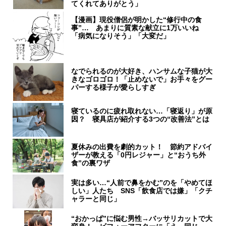
てくれてありがとう」
【漫画】現役僧侶が明かした“修行中の食
事”… あまりに質素な献立に1万いいね
「病気になりそう」「大変だ」
なでられるのが大好き、ハンサムな子猫が大
きなゴロゴロ！「止めないで」お手々をグー
パーする様子が愛らしすぎ
寝ているのに疲れ取れない…「寝返り」が原
因？ 寝具店が紹介する3つの“改善法”とは
夏休みの出費を劇的カット！ 節約アドバイ
ザーが教える「0円レジャー」と“おうち外
食”の裏ワザ
実は多い…“人前で鼻をかむ”のを「やめてほ
しい」人たち SNS「飲食店では嫌」「クチ
ャラーと同じ」
“おかっぱ”に悩む男性→バッサリカットで大