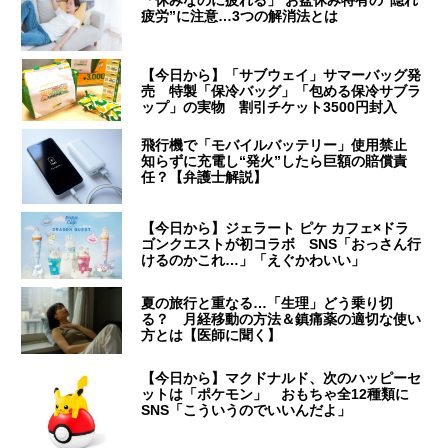
「休みなのに疲れる」 お盆休み特有の“隠れ
疲労”に注意…3つの解消法とは
【今日から】「サブウェイ」サマーバッグ発
売 特製「保冷バッグ」「包める保冷サブラ
ップ」の実物 割引チケット3500円封入
飛行機で「モバイルバッテリー」使用禁止
知らずに充電し“発火”したら巨額の賠償責
任？【弁護士解説】
【今日から】ジェラート ピケ カフェ×ドラ
ゴンクエストが初コラボ SNS「おっさん行
けるのかこれ…」「えぐかわいい」
夏の旅行と重なる…「生理」どう乗り切
る？ 月経移動の方法＆鎮痛薬の適切な使い
方とは【医師に聞く】
【今日から】マクドナルド、次のハッピーセ
ットは「ポケモン」 おもちゃ全12種類に
SNS「こういうのでいいんだよ」