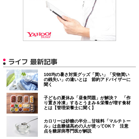
ライフ 最新記事
100均の暑さ対策グッズ「買い」「安物買い
の銭失い」の違いとは 節約アドバイザーに
聞く
子どもの夏休み「昼食問題」が解決？ 「作
り置き冷凍」するとうまみ＆栄養が増す食材
とは【管理栄養士に聞く】
カロリーは砂糖の半分…甘味料「マルチトー
ル」は血糖値高めの人が使ってOK？ 注意
点を糖尿病専門医が解説