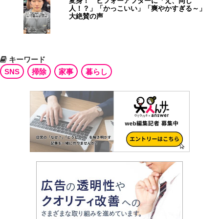
変身！ ビフォーアフターに「え、同じ
人！？」「かっこいい」「爽やかすぎる～」
大絶賛の声
キーワード
SNS
掃除
家事
暮らし