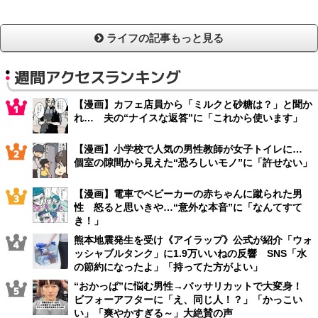
ライフの記事もっと見る
週間アクセスランキング
【漫画】カフェ店員から「ミルクと砂糖は？」と聞か
れ… 夫の“ナイスな返答”に「これから使います」
【漫画】小学校で人気の男性教師が女子トイレに…
個室の隙間から見えた“恐ろしいモノ”に「許せない」
【漫画】電車でベビーカーの赤ちゃんに蹴られた男
性 怒ると思いきや…“意外な本音”に「なんてすて
き！」
熊本地震発生を受け《アイラップ》公式が紹介「ウォ
ッシャブルタンク」に1.9万いいねの反響 SNS「水
の節約になったよ」「持ってた方がよい」
“おかっぱ”に悩む男性→バッサリカットで大変身！
ビフォーアフターに「え、同じ人！？」「かっこい
い」「爽やかすぎる～」大絶賛の声