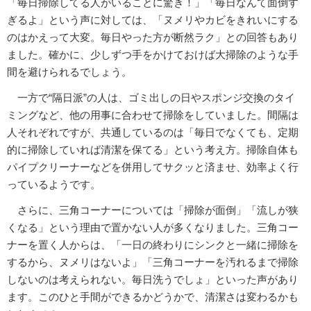
「毎日掃除してる人がいることに驚き！」「毎日なんて面倒す
ぎるよ」という声に対しては、「ヌメリやカビをきれいにする
のはかえって大変。毎日やった方が断然ラク」との回答もあり
ました。確かに、少しずつ手をかけておけば大掃除のような手
間を避けられるでしょう。
一方で“隔日派”の人は、ゴミ出しの日やスポンジ交換のタイ
ミングなど、他の用事に合わせて掃除をしていました。間隔は
人それぞれですが、共通しているのは「毎日でなくても、定期
的に掃除していれば清潔を保てる」という考え方。掃除自体も
パイプクリーナーなどを併用してサクッと済ませ、効率よく行
っているようです。
さらに、三角コーナーについては「掃除が面倒」「流しが狭
くなる」という理由で置かない人が多くなりました。三角コー
ナーを置く人からは、「一日の終わりにシンクと一緒に掃除を
するから、ヌメリはないよ」「三角コーナーを汚れるまで掃除
しないのは考えられない。毎日洗うでしょ」といった声があり
ます。このひと手間ができるかどうかで、清潔さは変わるかも