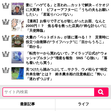
妻に「ハゲてる」と言われ…カットで解決→イケオジ
に大変身！ ビフォーアフターに「うちの夫もお願い
したい」「若返りハンパない」
【漫画】お祭りで子どもが欲しがったお面、なんと
2000円！？ 焦る母を救った店員の“粋な計らい”に
「天使降臨」
大量の「ペットボトル」が楽に運べる！？ 災害時に
役立つ自衛隊の“ライフハック”に「目からうろこ」
「助かる」
「転売ヤーから買わないで」アイラップ公式が“ウォ
ッシャブルタンク”増産を報告 SNS「心強い」「落
ち着いたら買う」
見つけたら踏みつぶして…サクラ、ウメ枯らす“特定
外来生物”とは？ 鈴木農水相の注意喚起に「怖い」
「迷わずつぶす」
最新記事
ライフ