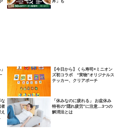
や
丼」も
ろ」
【今日から】くら寿司×ミニオン
一
ズ初コラボ “実物”オリジナルス
テッカー、クリアポーチ
事な
「休みなのに疲れる」 お盆休み
聴者
特有の“隠れ疲労”に注意…3つの
耐え
解消法とは
し