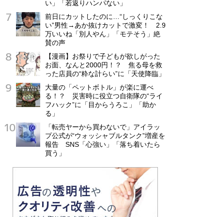
い」「若返りハンパない」
前日にカットしたのに…“しっくりこな
い”男性→あか抜けカットで激変！ 2.9
万いいね「別人やん」「モテそう」絶
賛の声
【漫画】お祭りで子どもが欲しがった
お面、なんと2000円！？ 焦る母を救
った店員の“粋な計らい”に「天使降臨」
大量の「ペットボトル」が楽に運べ
る！？ 災害時に役立つ自衛隊の“ライ
フハック”に「目からうろこ」「助か
る」
「転売ヤーから買わないで」アイラッ
プ公式が“ウォッシャブルタンク”増産を
報告 SNS「心強い」「落ち着いたら
買う」