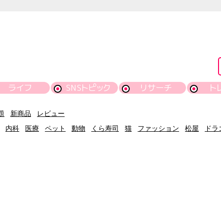
ライフ
SNSトピック
リサーチ
ト
題
新商品
レビュー
内科
医療
ペット
動物
くら寿司
猫
ファッション
松屋
ドラ