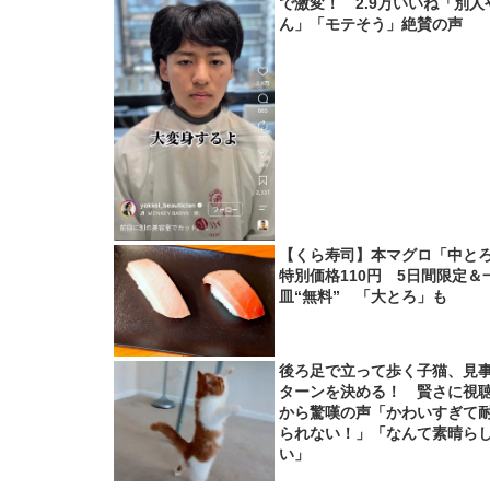
で激変！ 2.9万いいね「別人
ん」「モテそう」絶賛の声
【くら寿司】本マグロ「中と
特別価格110円 5日間限定＆
皿“無料” 「大とろ」も
後ろ足で立って歩く子猫、見
ターンを決める！ 賢さに視
から驚嘆の声「かわいすぎて
られない！」「なんて素晴ら
い」