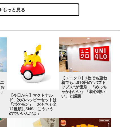
もっと見る
ト
【ユニクロ】1枚でも重ね
クエ
着でも…990円の“バズト
「お
ップス”が優秀！「めっち
…」
ゃかわいい」「着心地い
【今日から】マクドナル
い」と話題
ド、次のハッピーセットは
「ポケモン」 おもちゃ全
12種類にSNS「こういう
のでいいんだよ」