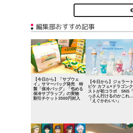
編集部おすすめ記事
【今日から】「サブウェ
【今日から】ジェラー
イ」サマーバッグ発売 特
ピケ カフェ×ドラゴン
製「保冷バッグ」「包める
ストが初コラボ SNS
保冷サブラップ」の実物
っさん行けるのかこれ
割引チケット3500円封入
「えぐかわいい」