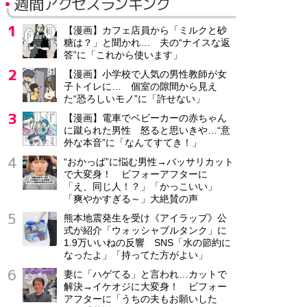
週間アクセスランキング
【漫画】カフェ店員から「ミルクと砂
糖は？」と聞かれ… 夫の“ナイスな返
答”に「これから使います」
【漫画】小学校で人気の男性教師が女
子トイレに… 個室の隙間から見え
た“恐ろしいモノ”に「許せない」
【漫画】電車でベビーカーの赤ちゃん
に蹴られた男性 怒ると思いきや…“意
外な本音”に「なんてすてき！」
“おかっぱ”に悩む男性→バッサリカット
で大変身！ ビフォーアフターに
「え、同じ人！？」「かっこいい」
「爽やかすぎる～」大絶賛の声
熊本地震発生を受け《アイラップ》公
式が紹介「ウォッシャブルタンク」に
1.9万いいねの反響 SNS「水の節約に
なったよ」「持ってた方がよい」
妻に「ハゲてる」と言われ…カットで
解決→イケオジに大変身！ ビフォー
アフターに「うちの夫もお願いした