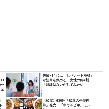
夫婦別々に…「セパレート帰省」
ュロ
が注目を集める 女性の約4割
のセ
「経験はないがしてみたい」
…全
く
【松屋】630円「松屋の牛焼肉
ト
丼」発売 「牛カルビホルモン