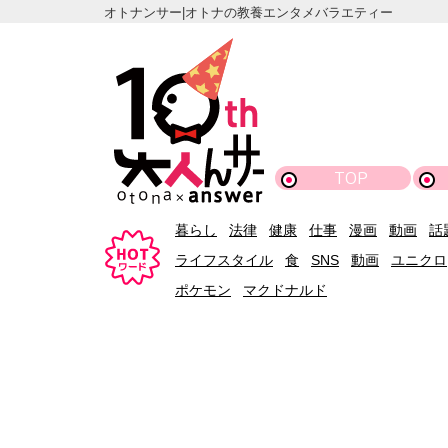
オトナンサー|オトナの教養エンタメバラエティー
TOP
暮らし
法律
健康
仕事
漫画
動画
話
ライフスタイル
食
SNS
動画
ユニクロ
ポケモン
マクドナルド