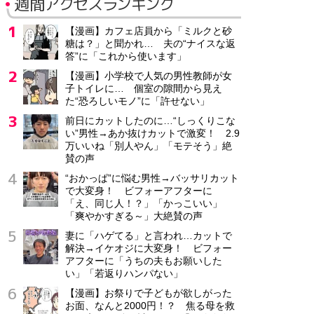
週間アクセスランキング
【漫画】カフェ店員から「ミルクと砂
糖は？」と聞かれ… 夫の“ナイスな返
答”に「これから使います」
【漫画】小学校で人気の男性教師が女
子トイレに… 個室の隙間から見え
た“恐ろしいモノ”に「許せない」
前日にカットしたのに…“しっくりこな
い”男性→あか抜けカットで激変！ 2.9
万いいね「別人やん」「モテそう」絶
賛の声
“おかっぱ”に悩む男性→バッサリカット
で大変身！ ビフォーアフターに
「え、同じ人！？」「かっこいい」
「爽やかすぎる～」大絶賛の声
妻に「ハゲてる」と言われ…カットで
解決→イケオジに大変身！ ビフォー
アフターに「うちの夫もお願いした
い」「若返りハンパない」
【漫画】お祭りで子どもが欲しがった
お面、なんと2000円！？ 焦る母を救