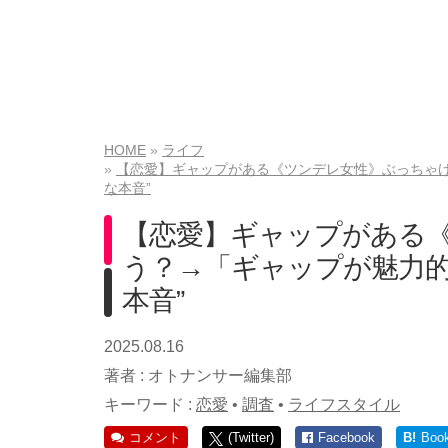
HOME
ライフ
【恋愛】ギャップがある《ツンデレ女性》ぶっちゃけ
な本音”
【恋愛】ギャップがある
う？→「ギャップが魅力的
本音”
2025.08.16
著者 :
オトナンサー編集部
キーワード :
恋愛
•
調査
•
ライフスタイル
コメント
(Twitter)
Facebook
B!
Boo