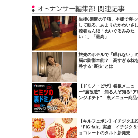
オトナンサー編集部 関連記事
生後6週間の子猫、本棚で突っ
して眠る…あまりのかわいさ
聴者もん絶「ぬいぐるみみた
い！」「最高」
旅先のホテルで「眠れない」
脳の防衛本能？ 高すぎる枕
整する“裏技”とは
【ドミノ・ピザ】看板メニュ
ー“魔改造” 知る人ぞ知る“ア
ンジポテト” 裏メニュー商品
【キルフェボン】イチジク主
「FIG fair」実施 イチジク
ョコレートのタルト新発売