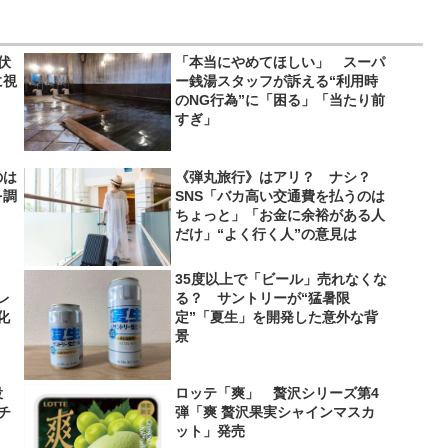
伏
「本当にやめてほしい」 スーパ
に視
ー銭湯スタッフが訴える“利用時
のNG行為”に「困る」「当たり前
すぎ」
のは
《弾丸旅行》はアリ？ ナシ？
を調
SNS「バカ高い交通費を払うのは
ちょっと」「お金に余裕がある人
だけ」“よく行く人”の意見は
35度以上で「ビール」売れなくな
レ
る？ サントリーが“猛暑限
化
定”「夏生」を開発した意外な背
景
役
ロッテ「爽」 贅沢シリーズ第4
＆チ
弾「爽 贅沢果実シャインマスカ
ット」発売