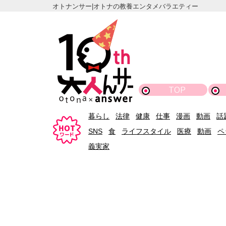
オトナンサー|オトナの教養エンタメバラエティー
TOP
暮らし
法律
健康
仕事
漫画
動画
話
SNS
食
ライフスタイル
医療
動画
ペ
義実家