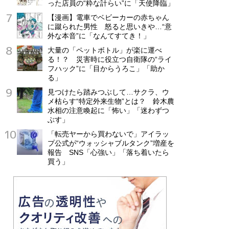
った店員の“粋な計らい”に「天使降臨」
【漫画】電車でベビーカーの赤ちゃん
に蹴られた男性 怒ると思いきや…“意
外な本音”に「なんてすてき！」
大量の「ペットボトル」が楽に運べ
る！？ 災害時に役立つ自衛隊の“ライ
フハック”に「目からうろこ」「助か
る」
見つけたら踏みつぶして…サクラ、ウ
メ枯らす“特定外来生物”とは？ 鈴木農
水相の注意喚起に「怖い」「迷わずつ
ぶす」
「転売ヤーから買わないで」アイラッ
プ公式が“ウォッシャブルタンク”増産を
報告 SNS「心強い」「落ち着いたら
買う」