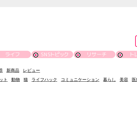
ライフ
SNSトピック
リサーチ
ト
題
新商品
レビュー
ット
動物
猫
ライフハック
コミュニケーション
暮らし
美容
医