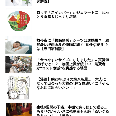
師解説】
ロッテ「スイカバー」がジェラートに ねっ
とり食感＆じっくり堪能
熱帯夜に「接触冷感」シーツは逆効果？ 結
局暑い理由＆夏の快眠に導く“意外な寝具”と
は【専門家解説】
「食べやすいサイズになりました」→実質値
上げでは！？ 物価上昇が続く中、消費者
が“コスト削減”を実感する場面
【漫画】約20年ぶりの焼き鳥屋… 大人に
なって出会った大将の“粋な気遣い”に「そん
なお店に出会いたい！」
生後6週間の子猫、本棚で突っ伏して眠る…
あまりのかわいさに視聴者もん絶「ぬいぐる
みみたい！」「最高」