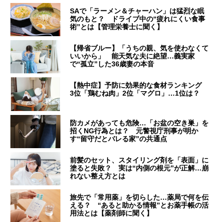
SAで「ラーメン＆チャーハン」は猛烈な眠
気のもと？ ドライブ中の“疲れにくい食事
術”とは【管理栄養士に聞く】
【帰省ブルー】「うちの親、気を使わなくて
いいから」 能天気な夫に絶望…義実家
で“孤立”した36歳妻の本音
【熱中症】予防に効果的な食材ランキング
3位「鶏むね肉」2位「マグロ」…1位は？
防カメがあっても危険…「お盆の空き巣」を
招くNG行為とは？ 元警視庁刑事が明か
す“留守だとバレる家”の共通点
前髪のセット、スタイリング剤を「表面」に
塗ると失敗？ 実は“内側の根元”が正解…崩
れない整え方とは
旅先で「常用薬」を切らした…薬局で何を伝
える？ “あると助かる情報”とお薬手帳の活
用法とは【薬剤師に聞く】