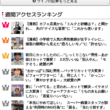
ライフの記事もっと見る
週間アクセスランキング
【漫画】カフェ店員から「ミルクと砂糖は？」と聞か
れ… 夫の“ナイスな返答”に「これから使います」
【漫画】小学校で人気の男性教師が女子トイレに…
個室の隙間から見えた“恐ろしいモノ”に「許せない」
前日にカットしたのに…“しっくりこない”男性→あか
抜けカットで激変！ 2.9万いいね「別人やん」「モ
テそう」絶賛の声
“おかっぱ”に悩む男性→バッサリカットで大変身！
ビフォーアフターに「え、同じ人！？」「かっこい
い」「爽やかすぎる～」大絶賛の声
妻に「ハゲてる」と言われ…カットで解決→イケオジ
に大変身！ ビフォーアフターに「うちの夫もお願い
したい」「若返りハンパない」
「本当にやめてほしい」 スーパー銭湯スタッフが訴
える“利用時のNG行為”に「困る」「当たり前すぎ」