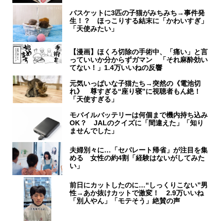
バスケットに3匹の子猫がみちみち→事件発
生！？ ほっこりする結末に「かわいすぎ」
「天使みたい」
【漫画】ほくろ切除の手術中、「痛い」と言
っていいか分からずガマン 「それ麻酔効い
てない！」1.4万いいねの反響
元気いっぱいな子猫たち→突然の《電池切
れ》 尊すぎる“座り寝”に視聴者もん絶！
「天使すぎる」
モバイルバッテリーは何個まで機内持ち込み
OK？ JALのクイズに「間違えた」「知り
ませんでした」
夫婦別々に…「セパレート帰省」が注目を集
める 女性の約4割「経験はないがしてみた
い」
前日にカットしたのに…“しっくりこない”男
性→あか抜けカットで激変！ 2.9万いいね
「別人やん」「モテそう」絶賛の声