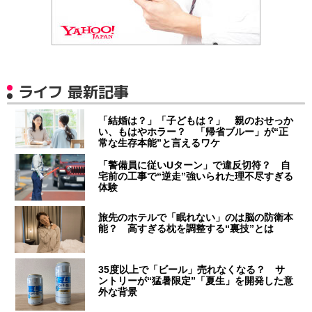
ライフ 最新記事
「結婚は？」「子どもは？」 親のおせっか
い、もはやホラー？ 「帰省ブルー」が“正
常な生存本能”と言えるワケ
「警備員に従いUターン」で違反切符？ 自
宅前の工事で“逆走”強いられた理不尽すぎる
体験
旅先のホテルで「眠れない」のは脳の防衛本
能？ 高すぎる枕を調整する“裏技”とは
35度以上で「ビール」売れなくなる？ サ
ントリーが“猛暑限定”「夏生」を開発した意
外な背景