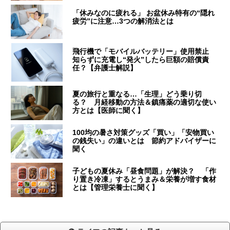
「休みなのに疲れる」 お盆休み特有の“隠れ
疲労”に注意…3つの解消法とは
飛行機で「モバイルバッテリー」使用禁止
知らずに充電し“発火”したら巨額の賠償責
任？【弁護士解説】
夏の旅行と重なる…「生理」どう乗り切
る？ 月経移動の方法＆鎮痛薬の適切な使い
方とは【医師に聞く】
100均の暑さ対策グッズ「買い」「安物買い
の銭失い」の違いとは 節約アドバイザーに
聞く
子どもの夏休み「昼食問題」が解決？ 「作
り置き冷凍」するとうまみ＆栄養が増す食材
とは【管理栄養士に聞く】