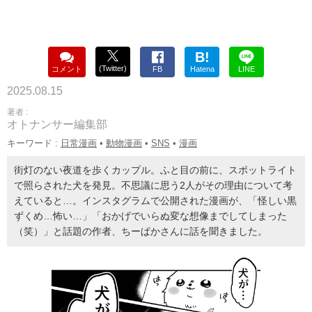
B!
(Twitter)
コメント
FB
Hatena
LINE
2025.08.15
著者 :
オトナンサー編集部
キーワード :
日常漫画
•
動物漫画
•
SNS
•
漫画
街灯のない夜道を歩くカップル。ふと目の前に、スポットライト
で照らされた犬を発見。不思議に思う2人がその理由について考
えていると…。インスタグラムで公開された漫画が、「怪しい黒
ずくめ…怖い…」「おかげでいらぬ変な想像までしてしまった
（笑）」と話題の作者、ちーぱかさんに話を聞きました。