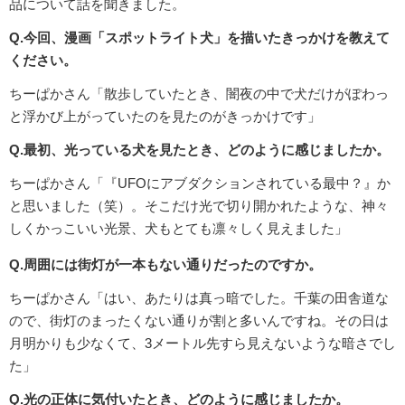
品について話を聞きました。
Q.今回、漫画「スポットライト犬」を描いたきっかけを教えて
ください。
ちーぱかさん「散歩していたとき、闇夜の中で犬だけがぽわっ
と浮かび上がっていたのを見たのがきっかけです」
Q.最初、光っている犬を見たとき、どのように感じましたか。
ちーぱかさん「『UFOにアブダクションされている最中？』か
と思いました（笑）。そこだけ光で切り開かれたような、神々
しくかっこいい光景、犬もとても凛々しく見えました」
Q.周囲には街灯が一本もない通りだったのですか。
ちーぱかさん「はい、あたりは真っ暗でした。千葉の田舎道な
ので、街灯のまったくない通りが割と多いんですね。その日は
月明かりも少なくて、3メートル先すら見えないような暗さでし
た」
Q.光の正体に気付いたとき、どのように感じましたか。