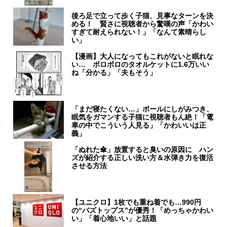
後ろ足で立って歩く子猫、見事なターンを決
める！ 賢さに視聴者から驚嘆の声「かわい
すぎて耐えられない！」「なんて素晴らし
い」
【漫画】大人になってもこれがないと眠れな
い… ボロボロのタオルケットに1.6万いい
ね「分かる」「夫もそう」
「まだ寝たくない…」ポールにしがみつき、
眠気をガマンする子猫に視聴者もん絶！「電
車の中でこういう人見る」「かわいいは正
義」
「ぬれた傘」放置すると臭いの原因に ハン
ズが紹介する正しい洗い方＆水弾き力を復活
させる方法
【ユニクロ】1枚でも重ね着でも…990円
の“バズトップス”が優秀！「めっちゃかわい
い」「着心地いい」と話題