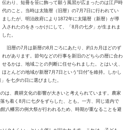
伝わり、短冊を笹に飾って願う風習が広まったのは江戸時
代のこと。当時は太陰暦（旧暦）の7月7日に行われてい
ましたが、明治政府により1872年に太陽暦（新暦）が導
入されたのをきっかけにして、「8月の七夕」が生まれま
した。
旧暦の7月は新暦の8月ごろにあたり、約1カ月ほどのず
れがあります。節句などの行事を新旧のどちらの暦に合わ
せるかは、地域ごとの判断に任せられました。とはいえ、
ほとんどの地域が新暦7月7日という“日付”を維持。しかし
7日」を七夕の日に選びました。
のは、農耕文化の影響が大きいと考えられています。農家
が落ち着く8月に七夕をずらした、とも。一方、同じ道内で
函館八幡宮の例大祭が行われるため、時期が重なることを避