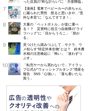
った店員の“粋な計らい”に「天使降臨」
【漫画】電車でベビーカーの赤ちゃん
に蹴られた男性 怒ると思いきや…“意
外な本音”に「なんてすてき！」
大量の「ペットボトル」が楽に運べ
る！？ 災害時に役立つ自衛隊の“ライ
フハック”に「目からうろこ」「助か
る」
見つけたら踏みつぶして…サクラ、ウ
メ枯らす“特定外来生物”とは？ 鈴木農
水相の注意喚起に「怖い」「迷わずつ
ぶす」
「転売ヤーから買わないで」アイラッ
プ公式が“ウォッシャブルタンク”増産を
報告 SNS「心強い」「落ち着いたら
買う」