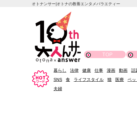
オトナンサー|オトナの教養エンタメバラエティー
TOP
暮らし
法律
健康
仕事
漫画
動画
話
SNS
食
ライフスタイル
猫
医療
ペッ
夫婦