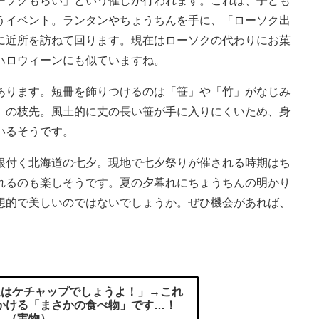
ソクもらい」という催しが行われます。これは、子ども
うイベント。ランタンやちょうちんを手に、「ローソク出
に近所を訪ねて回ります。現在はローソクの代わりにお菓
ハロウィーンにも似ていますね。
ります。短冊を飾りつけるのは「笹」や「竹」がなじみ
」の枝先。風土的に丈の長い笹が手に入りにくいため、身
いるそうです。
付く北海道の七夕。現地で七夕祭りが催される時期はち
れるのも楽しそうです。夏の夕暮れにちょうちんの明かり
想的で美しいのではないでしょうか。ぜひ機会があれば、
。
はケチャップでしょうよ！」→これ
かける「まさかの食べ物」です…！
（実物）