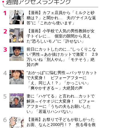
週間アクセスランキング
【漫画】カフェ店員から「ミルクと砂
糖は？」と聞かれ… 夫の“ナイスな返
答”に「これから使います」
【漫画】小学校で人気の男性教師が女
子トイレに… 個室の隙間から見え
た“恐ろしいモノ”に「許せない」
前日にカットしたのに…“しっくりこな
い”男性→あか抜けカットで激変！ 2.9
万いいね「別人やん」「モテそう」絶
賛の声
“おかっぱ”に悩む男性→バッサリカット
で大変身！ ビフォーアフターに
「え、同じ人！？」「かっこいい」
「爽やかすぎる～」大絶賛の声
妻に「ハゲてる」と言われ…カットで
解決→イケオジに大変身！ ビフォー
アフターに「うちの夫もお願いした
い」「若返りハンパない」
【漫画】お祭りで子どもが欲しがった
お面、なんと2000円！？ 焦る母を救