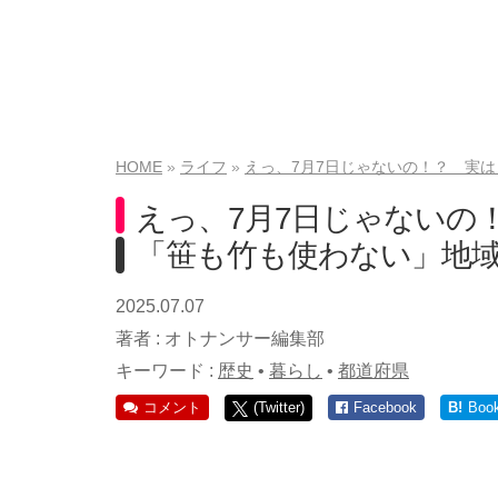
HOME
ライフ
えっ、7月7日じゃないの！？ 実
えっ、7月7日じゃないの
「笹も竹も使わない」地
2025.07.07
著者 :
オトナンサー編集部
キーワード :
歴史
•
暮らし
•
都道府県
コメント
(Twitter)
Facebook
B!
Boo