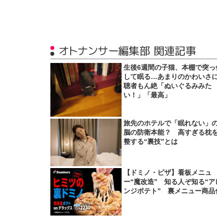
オトナンサー編集部 関連記事
生後6週間の子猫、本棚で突っ
して眠る…あまりのかわいさ
聴者もん絶「ぬいぐるみみた
い！」「最高」
旅先のホテルで「眠れない」
脳の防衛本能？ 高すぎる枕
整する“裏技”とは
【ドミノ・ピザ】看板メニュ
ー“魔改造” 知る人ぞ知る“ア
ンジポテト” 裏メニュー商品