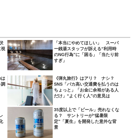
伏
「本当にやめてほしい」 スーパ
に視
ー銭湯スタッフが訴える“利用時
のNG行為”に「困る」「当たり前
すぎ」
のは
《弾丸旅行》はアリ？ ナシ？
を調
SNS「バカ高い交通費を払うのは
ちょっと」「お金に余裕がある人
だけ」“よく行く人”の意見は
35度以上で「ビール」売れなくな
レ
る？ サントリーが“猛暑限
化
定”「夏生」を開発した意外な背
景