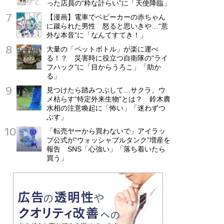
った店員の“粋な計らい”に「天使降臨」
【漫画】電車でベビーカーの赤ちゃん
に蹴られた男性 怒ると思いきや…“意
外な本音”に「なんてすてき！」
大量の「ペットボトル」が楽に運べ
る！？ 災害時に役立つ自衛隊の“ライ
フハック”に「目からうろこ」「助か
る」
見つけたら踏みつぶして…サクラ、ウ
メ枯らす“特定外来生物”とは？ 鈴木農
水相の注意喚起に「怖い」「迷わずつ
ぶす」
「転売ヤーから買わないで」アイラッ
プ公式が“ウォッシャブルタンク”増産を
報告 SNS「心強い」「落ち着いたら
買う」