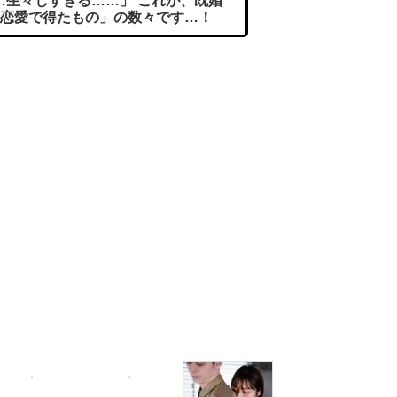
生々しすぎる……」 これが、既婚
恋愛で得たもの」の数々です…！