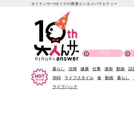
オトナンサー|オトナの教養エンタメバラエティー
TOP
暮らし
法律
健康
仕事
漫画
動画
話
SNS
ライフスタイル
食
動画
暮らし
ライフハック