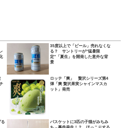
35度以上で「ビール」売れなくな
レ
る？ サントリーが“猛暑限
化
定”「夏生」を開発した意外な背
景
役
ロッテ「爽」 贅沢シリーズ第4
＆チ
弾「爽 贅沢果実シャインマスカ
ット」発売
げる
バスケットに3匹の子猫がみちみ
？
ち→事件発生！？ ほっこりする