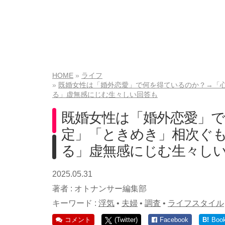
HOME
ライフ
既婚女性は「婚外恋愛」で何を得ているのか？→「
る」虚無感にじむ生々しい回答も
既婚女性は「婚外恋愛」
定」「ときめき」相次ぐ
る」虚無感にじむ生々し
2025.05.31
著者 :
オトナンサー編集部
キーワード :
浮気
•
夫婦
•
調査
•
ライフスタイル
コメント
(Twitter)
Facebook
B!
Boo