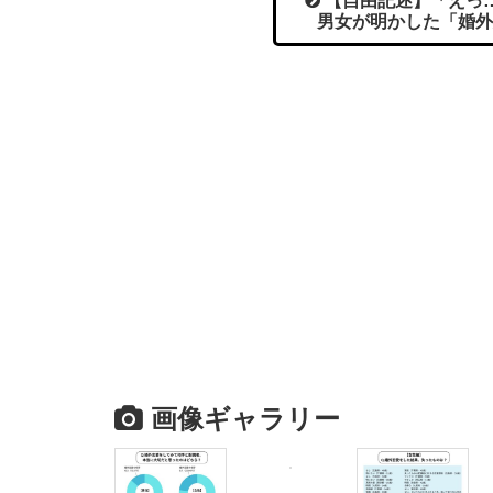
【自由記述】「えっ…
男女が明かした「婚外
画像ギャラリー