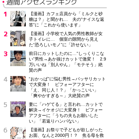
週間アクセスランキング
【漫画】カフェ店員から「ミルクと砂
糖は？」と聞かれ… 夫の“ナイスな返
答”に「これから使います」
【漫画】小学校で人気の男性教師が女
子トイレに… 個室の隙間から見え
た“恐ろしいモノ”に「許せない」
前日にカットしたのに…“しっくりこな
い”男性→あか抜けカットで激変！ 2.9
万いいね「別人やん」「モテそう」絶
賛の声
“おかっぱ”に悩む男性→バッサリカット
で大変身！ ビフォーアフターに
「え、同じ人！？」「かっこいい」
「爽やかすぎる～」大絶賛の声
妻に「ハゲてる」と言われ…カットで
解決→イケオジに大変身！ ビフォー
アフターに「うちの夫もお願いした
い」「若返りハンパない」
【漫画】お祭りで子どもが欲しがった
お面、なんと2000円！？ 焦る母を救