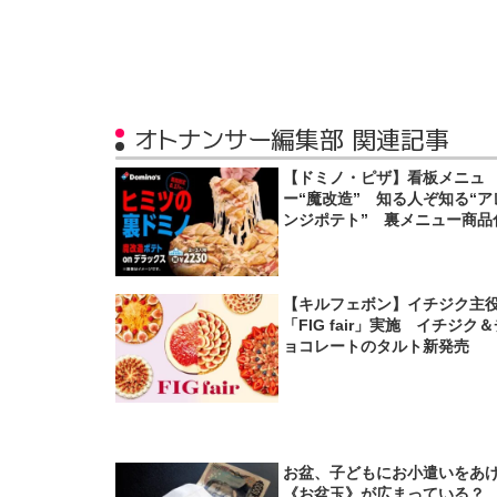
オトナンサー編集部 関連記事
【ドミノ・ピザ】看板メニュ
ー“魔改造” 知る人ぞ知る“ア
ンジポテト” 裏メニュー商品
【キルフェボン】イチジク主
「FIG fair」実施 イチジク
ョコレートのタルト新発売
お盆、子どもにお小遣いをあ
《お盆玉》が広まっている