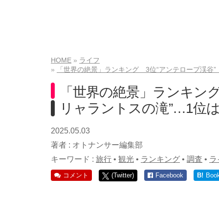
HOME
ライフ
「世界の絶景」ランキング 3位“アンテロープ渓谷” 
「世界の絶景」ランキング 
リャラントスの滝”…1位は
2025.05.03
著者 :
オトナンサー編集部
キーワード :
旅行
•
観光
•
ランキング
•
調査
•
ラ
コメント
(Twitter)
Facebook
B!
Boo