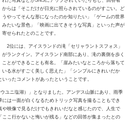
れた写真などがSNSにアップされていたりもし、回答者
からは「そこだけが日光に照らされているのがすごい。ど
うやってそんな形になったのか知りたい」「ゲームの世界
みたいな景色」「映画に出てきそうな写真」といった声が
寄せられたとのことです。
2位には、アイスランドの滝「セリャラントスフォス」
がランクイン。アイスランド南部にあり、滝の裏側を歩く
ことができることも有名。「崖みたいなところから落ちて
いる水がすごく美しく思えた」「シンプルにきれいだか
といったコメントがあったということです。
ウユニ塩湖）」となりました。アンデス山脈にあり、雨季
季には一面が白くなるためトリック写真を撮ることもでき
真や映像で見るだけでもきれいだなと感じたので、人生で
「ここ行かないと悔いが残る」などの回答が集まったとの