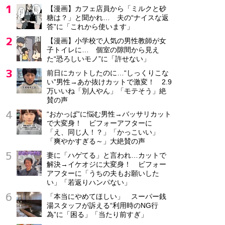
【漫画】カフェ店員から「ミルクと砂
糖は？」と聞かれ… 夫の“ナイスな返
答”に「これから使います」
【漫画】小学校で人気の男性教師が女
子トイレに… 個室の隙間から見え
た“恐ろしいモノ”に「許せない」
前日にカットしたのに…“しっくりこな
い”男性→あか抜けカットで激変！ 2.9
万いいね「別人やん」「モテそう」絶
賛の声
“おかっぱ”に悩む男性→バッサリカット
で大変身！ ビフォーアフターに
「え、同じ人！？」「かっこいい」
「爽やかすぎる～」大絶賛の声
妻に「ハゲてる」と言われ…カットで
解決→イケオジに大変身！ ビフォー
アフターに「うちの夫もお願いした
い」「若返りハンパない」
「本当にやめてほしい」 スーパー銭
湯スタッフが訴える“利用時のNG行
為”に「困る」「当たり前すぎ」