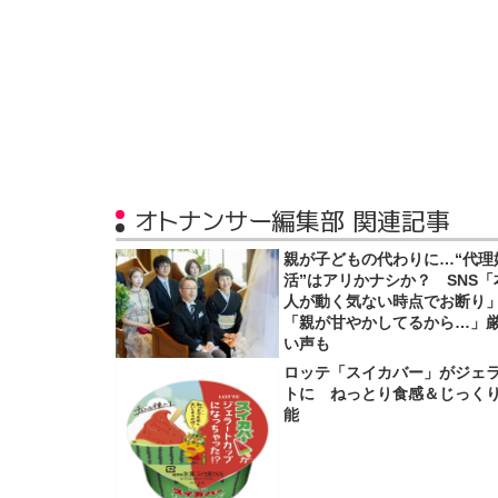
オトナンサー編集部 関連記事
親が子どもの代わりに…“代理
活”はアリかナシか？ SNS「
人が動く気ない時点でお断り
「親が甘やかしてるから…」
い声も
ロッテ「スイカバー」がジェ
トに ねっとり食感＆じっく
能