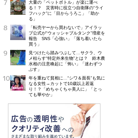
大量の「ペットボトル」が楽に運べ
る！？ 災害時に役立つ自衛隊の“ライ
フハック”に「目からうろこ」「助か
る」
「転売ヤーから買わないで」アイラッ
プ公式が“ウォッシャブルタンク”増産を
報告 SNS「心強い」「落ち着いたら
買う」
見つけたら踏みつぶして…サクラ、ウ
メ枯らす“特定外来生物”とは？ 鈴木農
水相の注意喚起に「怖い」「迷わずつ
ぶす」
年を重ねて貧相に…“シワ＆面長”も気に
なる女性→カットで10歳以上若返
り！？「めちゃくちゃ美人に」「とっ
ても華やか」