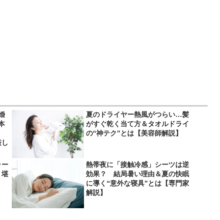
婚
夏のドライヤー熱風がつらい…髪
本
がすぐ乾く当て方＆タオルドライ
」
の“神テク”とは【美容師解説】
厳し
ラー
熱帯夜に「接触冷感」シーツは逆
り堪
効果？ 結局暑い理由＆夏の快眠
に導く“意外な寝具”とは【専門家
解説】