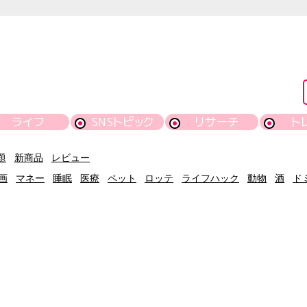
ライフ
SNSトピック
リサーチ
ト
題
新商品
レビュー
画
マネー
睡眠
医療
ペット
ロッテ
ライフハック
動物
酒
ド