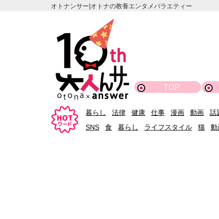
オトナンサー|オトナの教養エンタメバラエティー
TOP
暮らし
法律
健康
仕事
漫画
動画
話
SNS
食
暮らし
ライフスタイル
猫
動