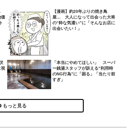
し
【漫画】約20年ぶりの焼き鳥
物価
屋… 大人になって出会った大将
ト
の“粋な気遣い”に「そんなお店に
出会いたい！」
伏
「本当にやめてほしい」 スーパ
に視
ー銭湯スタッフが訴える“利用時
のNG行為”に「困る」「当たり前
すぎ」
もっと見る