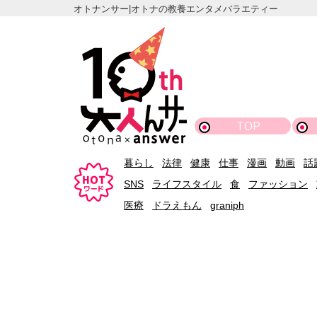
オトナンサー|オトナの教養エンタメバラエティー
TOP
暮らし
法律
健康
仕事
漫画
動画
話
SNS
ライフスタイル
食
ファッション
医療
ドラえもん
graniph