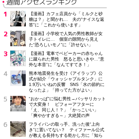
週間アクセスランキング
【漫画】カフェ店員から「ミルクと砂
糖は？」と聞かれ… 夫の“ナイスな返
答”に「これから使います」
【漫画】小学校で人気の男性教師が女
子トイレに… 個室の隙間から見え
た“恐ろしいモノ”に「許せない」
【漫画】電車でベビーカーの赤ちゃん
に蹴られた男性 怒ると思いきや…“意
外な本音”に「なんてすてき！」
熊本地震発生を受け《アイラップ》公
式が紹介「ウォッシャブルタンク」に
1.9万いいねの反響 SNS「水の節約に
なったよ」「持ってた方がよい」
“おかっぱ”に悩む男性→バッサリカット
で大変身！ ビフォーアフターに
「え、同じ人！？」「かっこいい」
「爽やかすぎる～」大絶賛の声
フライパンの取っ手、洗った後“上向
き”に置いてない？ ティファール公式
が教える長持ちする乾かし方に「知ら