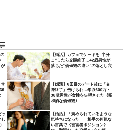
事
億の
【婚活】カフェでケーキを“半分
ッ
こ”したら交際終了…42歳男性が
りが
落ちた“価値観の違い”の落とし穴
ッサ
【婚活】6回目のデート後に「交
39
際終了」告げられ…年収600万・
ぶ
38歳男性が女性を失望させた《昭
和的な価値観》
だっ
【婚活】「責められているような
いし
気持ちになった」 相手の何気な
の
い言葉で《被害者ポジション》