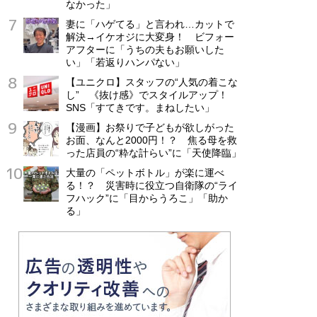
なかった」
妻に「ハゲてる」と言われ…カットで
解決→イケオジに大変身！ ビフォー
アフターに「うちの夫もお願いした
い」「若返りハンパない」
【ユニクロ】スタッフの“人気の着こな
し” 《抜け感》でスタイルアップ！
SNS「すてきです。まねしたい」
【漫画】お祭りで子どもが欲しがった
お面、なんと2000円！？ 焦る母を救
った店員の“粋な計らい”に「天使降臨」
大量の「ペットボトル」が楽に運べ
る！？ 災害時に役立つ自衛隊の“ライ
フハック”に「目からうろこ」「助か
る」