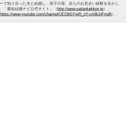
ーで知り合った夫と結婚し、双子の母。自らのお見合い経験を生かし
。「最短結婚ナビ公式サイト」（
http://www.saitankekkon.jp
）、
（
https://www.youtube.com/channel/UCObGYwIfj_oY-cm9LlnFmdA
）。