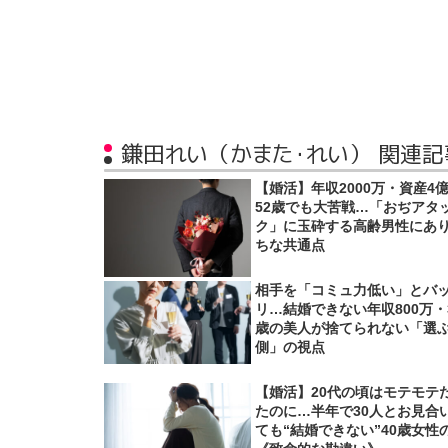
鎌田れい（かまた・れい） 関連記
【婚活】年収2000万・資産4
52歳でも大苦戦…「おぢアタ
ク」に玉砕する高齢男性にあ
ちな共通点
相手を「コミュ力低い」とバ
リ…結婚できない年収800万・
歳の美人が捨てられない「選
側」の視点
【婚活】20代の頃はモテモテ
たのに…半年で30人とお見合
ても“結婚できない”40歳女性