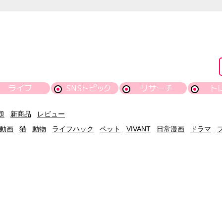
ライフ
SNSトピック
リサーチ
ト
題
新商品
レビュー
動画
猫
動物
ライフハック
ペット
VIVANT
日常漫画
ドラマ