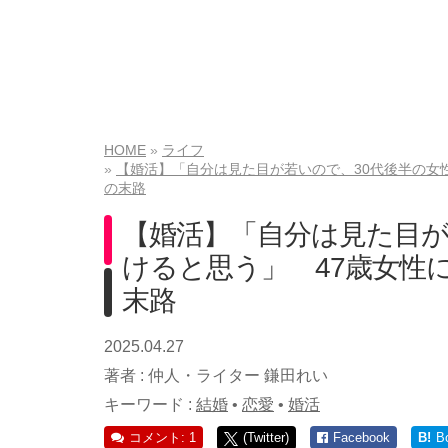
HOME
ライフ
【婚活】「自分は見た目が若いので、30代後半の女
の末路
【婚活】「自分は見た目が
けると思う」 47歳女性
末路
2025.04.27
著者 :
仲人・ライター 鎌田れい
キーワード :
結婚
•
恋愛
•
婚活
コメント: 1
(Twitter)
Facebook
B!
B