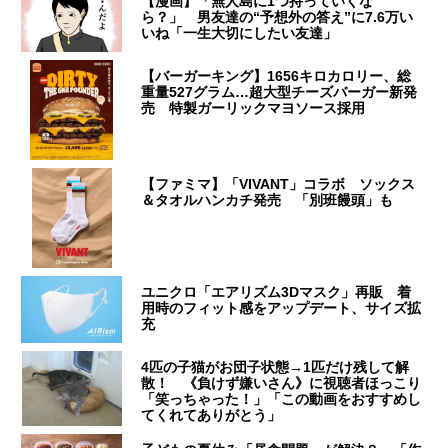
【漫画】「無人島に1つ持っていくな
ら？」 男友達の“予想外の答え”に7.6万い
いね「一生大切にしたい友達」
【バーガーキング】1656キロカロリー、総
重量527グラム…超大型チーズバーガー新発
売 特製ガーリックマヨソース採用
【ファミマ】「VIVANT」コラボ ソックス
＆タオルハンカチ発売 「別班饅頭」も
ユニクロ「エアリズム3Dマスク」再販 着
用時のフィット感をアップデート、サイズ拡
充
4匹の子猫がお団子状態→1匹だけ残して解
散！ 《負けず嫌いさん》に視聴者ほっこり
「笑っちゃった！」「この動画をおすすめし
てくれてありがとう」