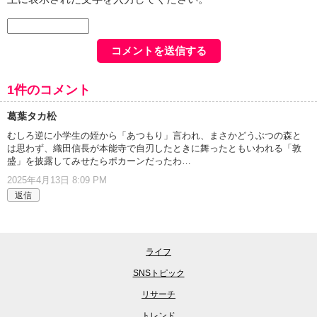
1件のコメント
葛葉タカ松
むしろ逆に小学生の姪から「あつもり」言われ、まさかどうぶつの森と
は思わず、織田信長が本能寺で自刃したときに舞ったともいわれる「敦
盛」を披露してみせたらポカーンだったわ…
2025年4月13日 8:09 PM
返信
ライフ
SNSトピック
リサーチ
トレンド