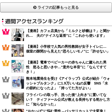
ライフの記事もっと見る
週間アクセスランキング
【漫画】カフェ店員から「ミルクと砂糖は？」と聞か
れ… 夫の“ナイスな返答”に「これから使います」
【漫画】小学校で人気の男性教師が女子トイレに…
個室の隙間から見えた“恐ろしいモノ”に「許せない」
【漫画】電車でベビーカーの赤ちゃんに蹴られた男
性 怒ると思いきや…“意外な本音”に「なんてすて
き！」
熊本地震発生を受け《アイラップ》公式が紹介「ウォ
ッシャブルタンク」に1.9万いいねの反響 SNS「水
の節約になったよ」「持ってた方がよい」
フライパンの取っ手、洗った後“上向き”に置いてな
い？ ティファール公式が教える長持ちする乾かし方
に「知らなかった」
“おかっぱ”に悩む男性→バッサリカットで大変身！