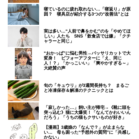
寝ているのに疲れ取れない…「寝返り」が原
因？ 寝具店が紹介する3つの“改善法”とは
実は多い…“人前で鼻をかむ”のを「やめてほ
しい」人たち SNS「飲食店では嫌」「クチ
ャラーと同じ」
“おかっぱ”に悩む男性→バッサリカットで大
変身！ ビフォーアフターに「え、同じ
人！？」「かっこいい」「爽やかすぎる～」
大絶賛の声
旬の「キュウリ」が3週間長持ち？ まるご
と冷凍保存＆解凍のテクニックとは
「寂しかった…」飼い主が帰宅→《靴に頭を
突っ込む》猫に大爆笑！「なんてかわいいん
だろう」「うちの猫もクサいものが好き」
【漫画】3歳娘の「なんで？」が止まらな
い… 母も困った“予想外の質問”に「共感し
かない」