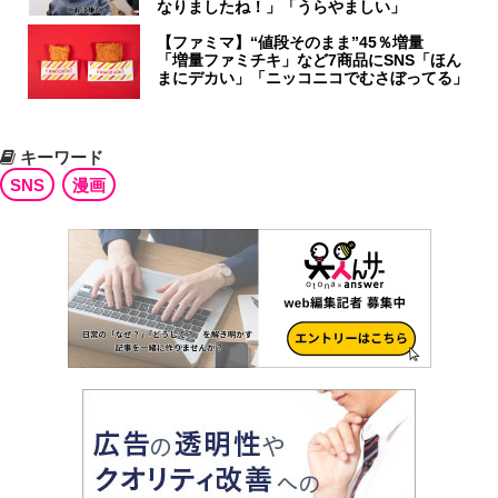
なりましたね！」「うらやましい」
【ファミマ】“値段そのまま”45％増量
「増量ファミチキ」など7商品にSNS「ほん
まにデカい」「ニッコニコでむさぼってる」
キーワード
SNS
漫画