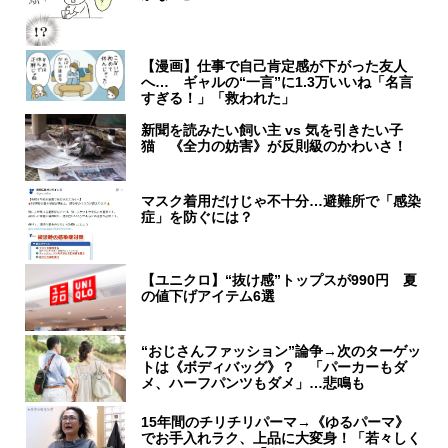
【漫画】仕事で自己肯定感が下がった友人
へ… ギャルの“一言”に1.3万いいね「名言
すぎる！」「救われた」
新聞を読みたい飼い主 vs 気を引きたい子
猫 《全力の妨害》が反則級のかわいさ！
マスク着用だけじゃ不十分…避難所で「感染
症」を防ぐには？
【ユニクロ】“抜け感”トップスが990円 夏
の値下げアイテム6選
“おじさんファッション”論争→次のターゲッ
トは《ボディバッグ》？ 「パーカーもダ
メ、ハーフパンツもダメ」…悲鳴も
15年間のチリチリパーマ→《ゆるパーマ》
でお手入れラク、上品に大変身！「若々しく