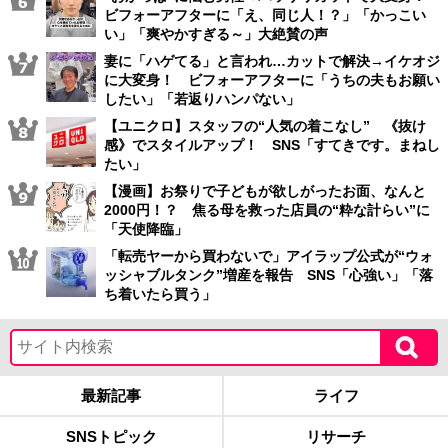
ビフォーアフターに「え、同じ人！？」「かっこい
い」「爽やかすぎる～」大絶賛の声
妻に「ハゲてる」と言われ…カットで解決→イケオジ
に大変身！ ビフォーアフターに「うちの夫もお願い
したい」「若返りハンパない」
【ユニクロ】スタッフの“人気の着こなし” 《抜け
感》でスタイルアップ！ SNS「すてきです。まねし
たい」
【漫画】お祭りで子どもが欲しがったお面、なんと
2000円！？ 焦る母を救った店員の“粋な計らい”に
「天使降臨」
「転売ヤーから買わないで」アイラップ公式が“ウォ
ッシャブルタンク”増産を報告 SNS「心強い」「落
ち着いたら買う」
最新記事
ライフ
SNSトピック
リサーチ