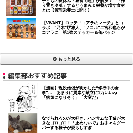
子どもの夏休み「昼食問題」が解決？ 「作
り置き冷凍」するとうまみ＆栄養が増す食材
とは【管理栄養士に聞く】
【VIVANT】ロッテ「コアラのマーチ」とコ
ラボ “乃木”堺雅人、“ノコル”二宮和也らが
コアラに 第1弾ステッカー＆缶バッジ
もっと見る
編集部おすすめ記事
【漫画】現役僧侶が明かした“修行中の食
事”… あまりに質素な献立に1万いいね
「病気になりそう」「大変だ」
なでられるのが大好き、ハンサムな子猫が大
きなゴロゴロ！「止めないで」お手々をグー
パーする様子が愛らしすぎ