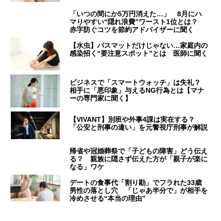
「いつの間にか5万円消えた…」 8月にハ
マりやすい“隠れ浪費”ワースト1位とは？
赤字防ぐコツを節約アドバイザーに聞く
【水虫】バスマットだけじゃない…家庭内の
感染招く“要注意スポット”とは 医師に聞く
ビジネスで「スマートウォッチ」は失礼？
相手に「悪印象」与えるNG行為とは【マナ
ーの専門家に聞く】
【VIVANT】別班や外事4課は実在する？
「公安と刑事の違い」を元警視庁刑事が解説
帰省や冠婚葬祭で「子どもの障害」どう伝え
る？ 親族に隠さず伝えた方が「親子が楽に
なる」ワケ
デートの食事代「割り勘」でフラれた33歳
男性の落とし穴 「じゃあ半分で」が相手を
冷めさせる“本当の理由”