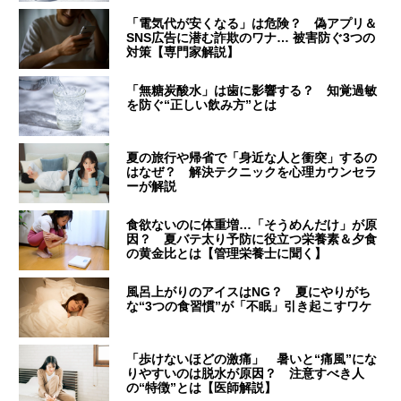
「電気代が安くなる」は危険？ 偽アプリ＆
SNS広告に潜む詐欺のワナ… 被害防ぐ3つの
対策【専門家解説】
「無糖炭酸水」は歯に影響する？ 知覚過敏
を防ぐ“正しい飲み方”とは
夏の旅行や帰省で「身近な人と衝突」するの
はなぜ？ 解決テクニックを心理カウンセラ
ーが解説
食欲ないのに体重増…「そうめんだけ」が原
因？ 夏バテ太り予防に役立つ栄養素＆夕食
の黄金比とは【管理栄養士に聞く】
風呂上がりのアイスはNG？ 夏にやりがち
な“3つの食習慣”が「不眠」引き起こすワケ
「歩けないほどの激痛」 暑いと“痛風”にな
りやすいのは脱水が原因？ 注意すべき人
の“特徴”とは【医師解説】