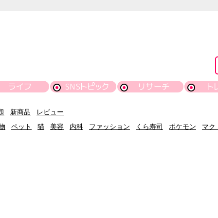
ライフ
SNSトピック
リサーチ
ト
題
新商品
レビュー
物
ペット
猫
美容
内科
ファッション
くら寿司
ポケモン
マク