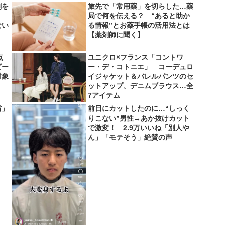
剤を
旅先で「常用薬」を切らした…薬
局で何を伝える？ “あると助か
ない
る情報”とお薬手帳の活用法とは
【薬剤師に聞く】
点
ユニクロ×フランス「コントワ
ピー
ー・デ・コトニエ」 コーデュロ
対象
イジャケット＆バレルパンツのセ
ットアップ、デニムブラウス…全
7アイテム
省」
前日にカットしたのに…“しっく
りこない”男性→あか抜けカット
で激変！ 2.9万いいね「別人や
ん」「モテそう」絶賛の声