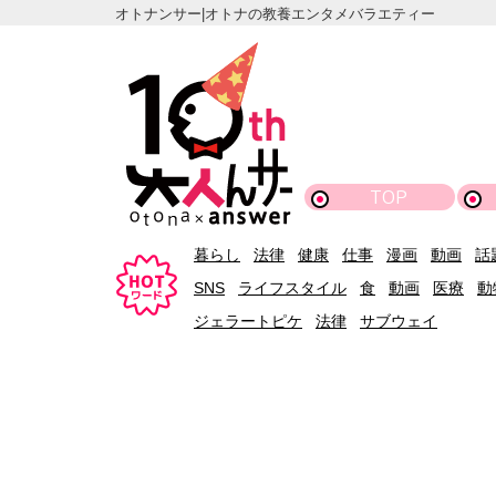
オトナンサー|オトナの教養エンタメバラエティー
TOP
暮らし
法律
健康
仕事
漫画
動画
話
SNS
ライフスタイル
食
動画
医療
動
ジェラートピケ
法律
サブウェイ