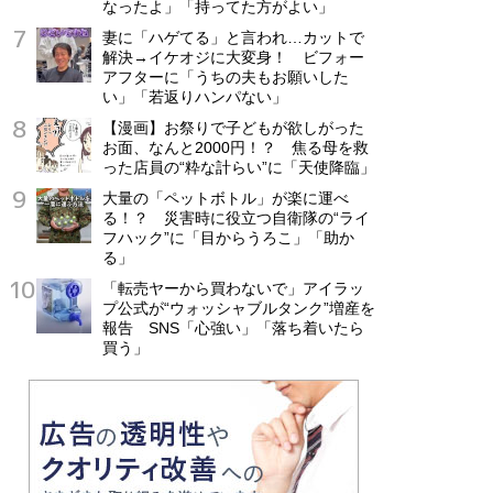
なったよ」「持ってた方がよい」
妻に「ハゲてる」と言われ…カットで
解決→イケオジに大変身！ ビフォー
アフターに「うちの夫もお願いした
い」「若返りハンパない」
【漫画】お祭りで子どもが欲しがった
お面、なんと2000円！？ 焦る母を救
った店員の“粋な計らい”に「天使降臨」
大量の「ペットボトル」が楽に運べ
る！？ 災害時に役立つ自衛隊の“ライ
フハック”に「目からうろこ」「助か
る」
「転売ヤーから買わないで」アイラッ
プ公式が“ウォッシャブルタンク”増産を
報告 SNS「心強い」「落ち着いたら
買う」