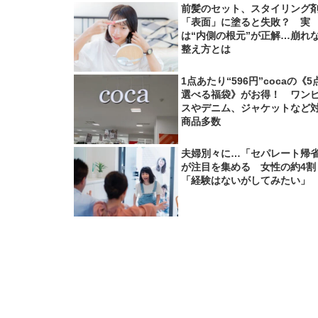
前髪のセット、スタイリング
「表面」に塗ると失敗？ 実
は“内側の根元”が正解…崩れ
整え方とは
1点あたり“596円”cocaの《5
選べる福袋》がお得！ ワン
スやデニム、ジャケットなど
商品多数
夫婦別々に…「セパレート帰
が注目を集める 女性の約4割
「経験はないがしてみたい」