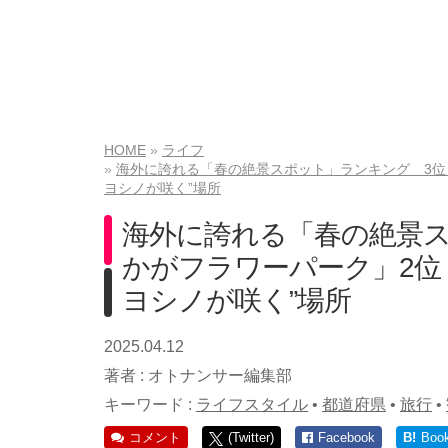
HOME
ライフ
海外に誇れる「春の絶景スポット」ランキング 3位「
ヨシノが咲く”場所
海外に誇れる「春の絶景ス
かがフラワーパーク」2位「
ヨシノが咲く”場所
2025.04.12
著者 :
オトナンサー編集部
キーワード :
ライフスタイル
•
都道府県
•
旅行
•
コメント
(Twitter)
Facebook
B!
Boo