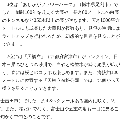
3位は「あしかがフラワーパーク」（栃木県足利市）で
した。樹齢160年を超える大藤や、長さ80メートルの白藤
のトンネルなど350本以上の藤が咲きます。広さ1000平方
メートルにも成長した大藤棚が複数あり、見頃の時期には
ライトアップも行われるため、幻想的な世界を見ることが
できます。
2位には「天橋立」（京都府宮津市）がランクイン。日
本三景のひとつの砂州で、白砂と松並木が続く絶景が広が
り、春には桜とのコラボも楽しめます。また、海抜約130
メートルに位置する「天橋立傘松公園」では、北側から天
橋立を見ることができます。
士吉田市）でした。約4.3ヘクタールある園内に咲く、約
す。また、桜だけでなく、富士山や五重の塔も一目に見るこ
上旬から中旬とのことです。