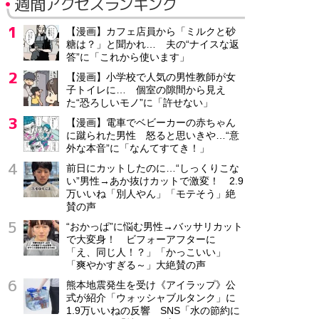
週間アクセスランキング
【漫画】カフェ店員から「ミルクと砂
糖は？」と聞かれ… 夫の“ナイスな返
答”に「これから使います」
【漫画】小学校で人気の男性教師が女
子トイレに… 個室の隙間から見え
た“恐ろしいモノ”に「許せない」
【漫画】電車でベビーカーの赤ちゃん
に蹴られた男性 怒ると思いきや…“意
外な本音”に「なんてすてき！」
前日にカットしたのに…“しっくりこな
い”男性→あか抜けカットで激変！ 2.9
万いいね「別人やん」「モテそう」絶
賛の声
“おかっぱ”に悩む男性→バッサリカット
で大変身！ ビフォーアフターに
「え、同じ人！？」「かっこいい」
「爽やかすぎる～」大絶賛の声
熊本地震発生を受け《アイラップ》公
式が紹介「ウォッシャブルタンク」に
1.9万いいねの反響 SNS「水の節約に