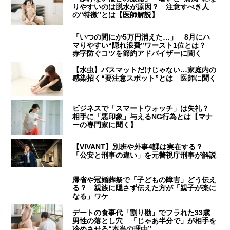
りやすいのは脱水が原因？ 注意すべき人
の“特徴”とは【医師解説】
「いつの間にか5万円消えた…」 8月にハ
マりやすい“隠れ浪費”ワースト1位とは？
赤字防ぐコツを節約アドバイザーに聞く
【水虫】バスマットだけじゃない…家庭内の
感染招く“要注意スポット”とは 医師に聞く
ビジネスで「スマートウォッチ」は失礼？
相手に「悪印象」与えるNG行為とは【マナ
ーの専門家に聞く】
【VIVANT】別班や外事4課は実在する？
「公安と刑事の違い」を元警視庁刑事が解説
帰省や冠婚葬祭で「子どもの障害」どう伝え
る？ 親族に隠さず伝えた方が「親子が楽に
なる」ワケ
デートの食事代「割り勘」でフラれた33歳
男性の落とし穴 「じゃあ半分で」が相手を
冷めさせる“本当の理由”