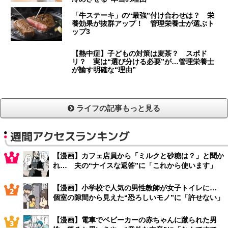
「牛ステーキ」の“最強”付け合わせは？ 栄
養効果が抜群アップ！ 管理栄養士が選ぶト
ップ3
【熱中症】子どもの対策は麦茶？ スポド
リ？ 実は“選び分ける必要”が…管理栄養士
が諭す明確な“理由”
ライフの記事もっと見る
週間アクセスランキング
【漫画】カフェ店員から「ミルクと砂糖は？」と聞か
れ… 夫の“ナイスな返答”に「これから使います」
【漫画】小学校で人気の男性教師が女子トイレに…
個室の隙間から見えた“恐ろしいモノ”に「許せない」
【漫画】電車でベビーカーの赤ちゃんに蹴られた男