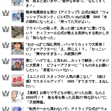
性 怒ると思いきや…“意外な本音”に「なんてすて
き！」
熊本地震発生を受け《アイラップ》公式が紹介「ウォ
ッシャブルタンク」に1.9万いいねの反響 SNS「水
の節約になったよ」「持ってた方がよい」
フライパンの取っ手、洗った後“上向き”に置いてな
い？ ティファール公式が教える長持ちする乾かし方
に「知らなかった」
“おかっぱ”に悩む男性→バッサリカットで大変身！
ビフォーアフターに「え、同じ人！？」「かっこい
い」「爽やかすぎる～」大絶賛の声
妻に「ハゲてる」と言われ…カットで解決→イケオジ
に大変身！ ビフォーアフターに「うちの夫もお願い
したい」「若返りハンパない」
【ユニクロ】スタッフの“人気の着こなし” 《抜け
感》でスタイルアップ！ SNS「すてきです。まねし
たい」
【漫画】お祭りで子どもが欲しがったお面、なんと
2000円！？ 焦る母を救った店員の“粋な計らい”に
「天使降臨」
「転売ヤーから買わないで」アイラップ公式が“ウォ