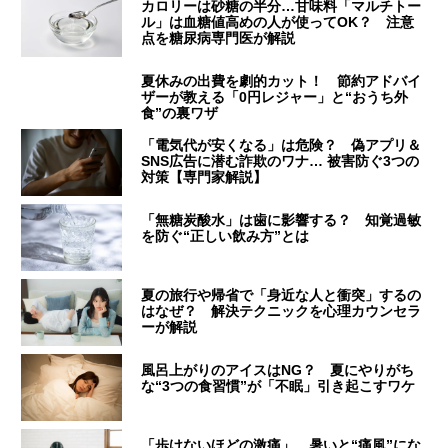
カロリーは砂糖の半分…甘味料「マルチトー
ル」は血糖値高めの人が使ってOK？ 注意
点を糖尿病専門医が解説
夏休みの出費を劇的カット！ 節約アドバイ
ザーが教える「0円レジャー」と“おうち外
食”の裏ワザ
「電気代が安くなる」は危険？ 偽アプリ＆
SNS広告に潜む詐欺のワナ… 被害防ぐ3つの
対策【専門家解説】
「無糖炭酸水」は歯に影響する？ 知覚過敏
を防ぐ“正しい飲み方”とは
夏の旅行や帰省で「身近な人と衝突」するの
はなぜ？ 解決テクニックを心理カウンセラ
ーが解説
風呂上がりのアイスはNG？ 夏にやりがち
な“3つの食習慣”が「不眠」引き起こすワケ
「歩けないほどの激痛」 暑いと“痛風”にな