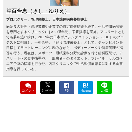
岸百合恵（きし・ゆりえ）
プロボクサー、管理栄養士、日本糖尿病療養指導士
病院食の管理・調理業務や企業での特定保健指導を経て、生活習慣病診療
を専門とするクリニックにおいて5年間、栄養指導を実施。アスリートとし
ても夢を追い掛け、2017年に日本ボクシングコミッション（JBC）のプロ
テストに挑戦し、一発合格。「闘う管理栄養士」として、チャンピオンを
目指して日々トレーニングに励みながら、ボディーメークや健康管理の指
導を行う。現在は、スポーツ・睡眠歯科分野の診療を行う歯科医院で、ア
スリートへの食事指導や、一般患者へのダイエット、フレイル・サルコペ
ニア予防の指導を行う他、内科クリニックで生活習慣病患者に対する食事
指導を行っている。
B!
(Twitter)
コメント
FB
Hatena
LINE