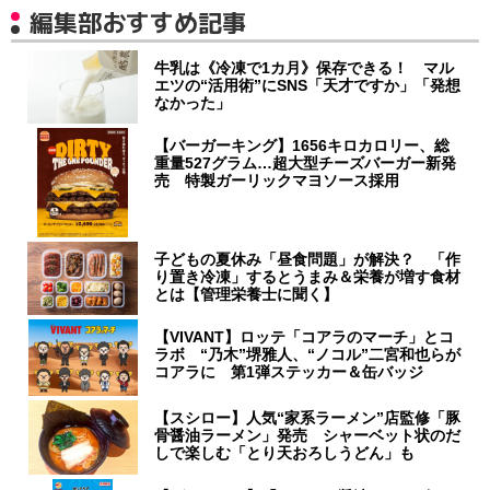
編集部おすすめ記事
牛乳は《冷凍で1カ月》保存できる！ マル
エツの“活用術”にSNS「天才ですか」「発想
なかった」
【バーガーキング】1656キロカロリー、総
重量527グラム…超大型チーズバーガー新発
売 特製ガーリックマヨソース採用
子どもの夏休み「昼食問題」が解決？ 「作
り置き冷凍」するとうまみ＆栄養が増す食材
とは【管理栄養士に聞く】
【VIVANT】ロッテ「コアラのマーチ」とコ
ラボ “乃木”堺雅人、“ノコル”二宮和也らが
コアラに 第1弾ステッカー＆缶バッジ
【スシロー】人気“家系ラーメン”店監修「豚
骨醤油ラーメン」発売 シャーベット状のだ
しで楽しむ「とり天おろしうどん」も