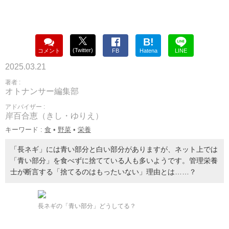
B!
(Twitter)
コメント
FB
Hatena
LINE
2025.03.21
著者 :
オトナンサー編集部
アドバイザー :
岸百合恵（きし・ゆりえ）
キーワード :
食
•
野菜
•
栄養
「長ネギ」には青い部分と白い部分がありますが、ネット上では
「青い部分」を食べずに捨てている人も多いようです。管理栄養
士が断言する「捨てるのはもったいない」理由とは……？
長ネギの「青い部分」どうしてる？