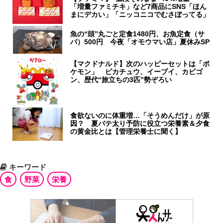
「増量ファミチキ」など7商品にSNS「ほん
まにデカい」「ニッコニコでむさぼってる」
魚の“頭”丸ごと定食1480円、お魚定食（サ
バ）500円 今夜「オモウマい店」夏休みSP
【マクドナルド】次のハッピーセットは「ポ
ケモン」 ピカチュウ、イーブイ、カビゴ
ン、歴代“旅立ちの3匹”勢ぞろい
食欲ないのに体重増…「そうめんだけ」が原
因？ 夏バテ太り予防に役立つ栄養素＆夕食
の黄金比とは【管理栄養士に聞く】
キーワード
食
野菜
栄養