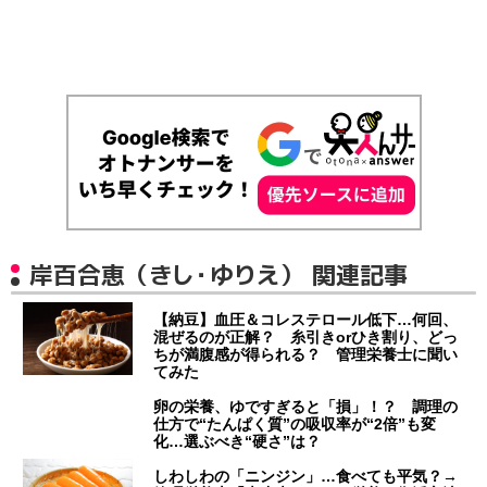
岸百合恵（きし・ゆりえ） 関連記事
【納豆】血圧＆コレステロール低下…何回、
混ぜるのが正解？ 糸引きorひき割り、どっ
ちが満腹感が得られる？ 管理栄養士に聞い
てみた
卵の栄養、ゆですぎると「損」！？ 調理の
仕方で“たんぱく質”の吸収率が“2倍”も変
化…選ぶべき“硬さ”は？
しわしわの「ニンジン」…食べても平気？→