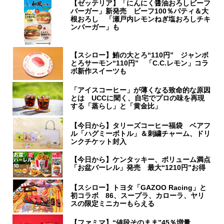
【ゼッテリア】「にんにく醤油おろしビーフ
バーガー」新発売 ビーフ100％パティ＆大
根おろし 「瀬戸内レモンねぎ塩おろしチキ
ンバーガー」も
【スシロー】鮪の大とろ“110円” ジャンボ
とろサーモン“110円” 「C.C.レモン」コラ
ボ新作スイーツも
「アイスコーヒー」が薄くなる致命的な原因
とは UCCに聞く、自宅でプロの味を再現
する「蒸らし」と「黄金比」
【今日から】タリーズコーヒー福袋 ベアフ
ル「ハグミーボトル」＆刺繍チャーム、ドリ
ンクチケット封入
【今日から】ケンタッキー、ボリューム満点
「お盆バーレル」発売 最大“1210円”お得
【スシロー】トヨタ「GAZOO Racing」と
初コラボ 86、スープラ、カローラ、ヤリ
スの限定ミニカーもらえる
【ファミマ】“値段そのまま”45％増量