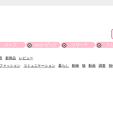
ライフ
SNSトピック
リサーチ
ト
題
新商品
レビュー
ファッション
コミュニケーション
暮らし
動物
猫
動画
調査
熱