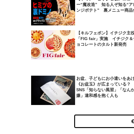
ー“魔改造” 知る人ぞ知る“ア
ンジポテト” 裏メニュー商品
【キルフェボン】イチジク主
「FIG fair」実施 イチジク
ョコレートのタルト新発売
お盆、子どもにお小遣いをあ
《お盆玉》が広まっている
SNS「知らない風習」「なん
嫌」違和感を抱く人も