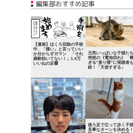
編集部おすすめ記事
【漫画】ほくろ切除の手術
中、「痛い」と言っていい
元気いっぱいな子猫た
か分からずガマン 「それ
突然の《電池切れ》 
麻酔効いてない！」1.4万
ぎる“座り寝”に視聴者
いいねの反響
絶！「天使すぎる」
後ろ足で立って歩く子
見事なターンを決め