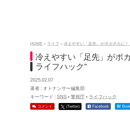
HOME
ライフ
冷えやすい「足先」がポカポカに！
冷えやすい「足先」がポカ
ライフハック”
2025.02.07
著者 :
オトナンサー編集部
キーワード :
SNS
•
警視庁
•
ライフハック
コメント
(Twitter)
Facebook
B!
Boo