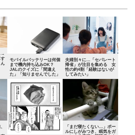
ち→
尊す
モバイルバッテリーは何個
夫婦別々に…「セパレート
もん
まで機内持ち込みOK？
帰省」が注目を集める 女
JALのクイズに「間違え
性の約4割「経験はないが
た」「知りませんでした」
してみたい」
猫、
「まだ寝たくない…」ポー
る！
ルにしがみつき、眠気をガ