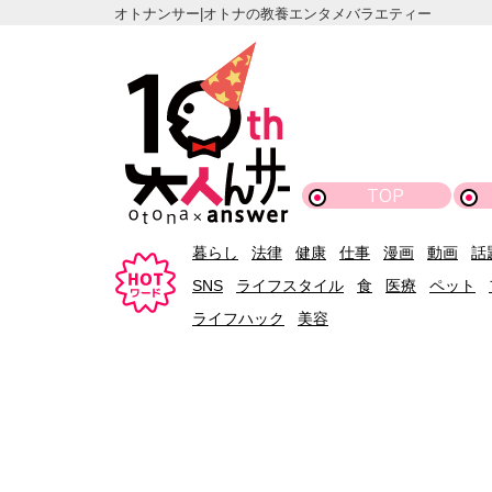
オトナンサー|オトナの教養エンタメバラエティー
TOP
暮らし
法律
健康
仕事
漫画
動画
話
SNS
ライフスタイル
食
医療
ペット
ライフハック
美容