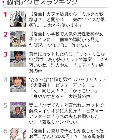
週間アクセスランキング
【漫画】カフェ店員から「ミルクと砂
糖は？」と聞かれ… 夫の“ナイスな返
答”に「これから使います」
【漫画】小学校で人気の男性教師が女
子トイレに… 個室の隙間から見え
た“恐ろしいモノ”に「許せない」
前日にカットしたのに…“しっくりこな
い”男性→あか抜けカットで激変！ 2.9
万いいね「別人やん」「モテそう」絶
賛の声
“おかっぱ”に悩む男性→バッサリカット
で大変身！ ビフォーアフターに
「え、同じ人！？」「かっこいい」
「爽やかすぎる～」大絶賛の声
妻に「ハゲてる」と言われ…カットで
解決→イケオジに大変身！ ビフォー
アフターに「うちの夫もお願いした
い」「若返りハンパない」
【漫画】お祭りで子どもが欲しがった
お面、なんと2000円！？ 焦る母を救