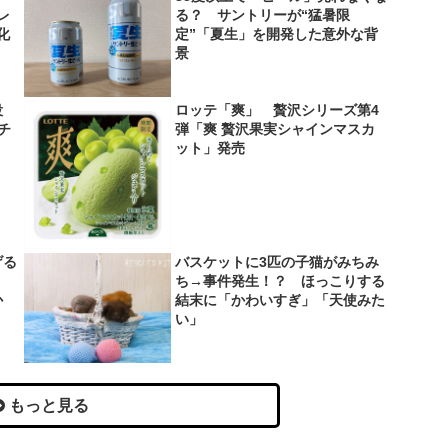
レ
る？ サントリーが“猛暑限
化
定”「夏生」を開発した意外な背
景
役
ロッテ「爽」 贅沢シリーズ第4
＆チ
弾「爽 贅沢果実シャインマスカ
ット」発売
げる
バスケットに3匹の子猫がみちみ
？
ち→事件発生！？ ほっこりする
か
結末に「かわいすぎ」「天使みた
い」
もっと見る