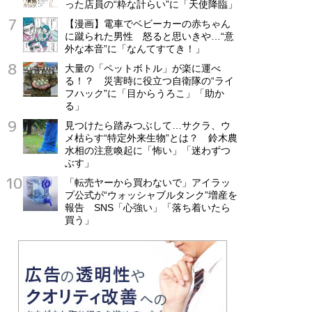
った店員の“粋な計らい”に「天使降臨」
【漫画】電車でベビーカーの赤ちゃん
に蹴られた男性 怒ると思いきや…“意
外な本音”に「なんてすてき！」
大量の「ペットボトル」が楽に運べ
る！？ 災害時に役立つ自衛隊の“ライ
フハック”に「目からうろこ」「助か
る」
見つけたら踏みつぶして…サクラ、ウ
メ枯らす“特定外来生物”とは？ 鈴木農
水相の注意喚起に「怖い」「迷わずつ
ぶす」
「転売ヤーから買わないで」アイラッ
プ公式が“ウォッシャブルタンク”増産を
報告 SNS「心強い」「落ち着いたら
買う」