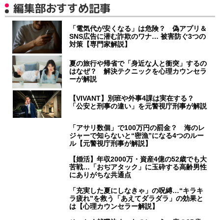
編集部おすすめ記事
「電気代が安くなる」は危険？ 偽アプリ＆
SNS広告に潜む詐欺のワナ… 被害防ぐ3つの
対策【専門家解説】
夏の旅行や帰省で「身近な人と衝突」するの
はなぜ？ 解決テクニックを心理カウンセラ
ーが解説
【VIVANT】別班や外事4課は実在する？
「公安と刑事の違い」を元警視庁刑事が解説
「アサリ数個」で100万円の罰金？ 海のレ
ジャーで知らないと“密漁”になる4つのルー
ル【元警視庁刑事が解説】
【婚活】年収2000万・資産4億の52歳でも大
苦戦…「おぢアタック」に玉砕する高齢男性
にありがちな共通点
「充実した夏にしなきゃ」の呪縛…“キラキ
ラ疲れ”を救う「あえてダラダラ」の効果と
は【心理カウンセラー解説】