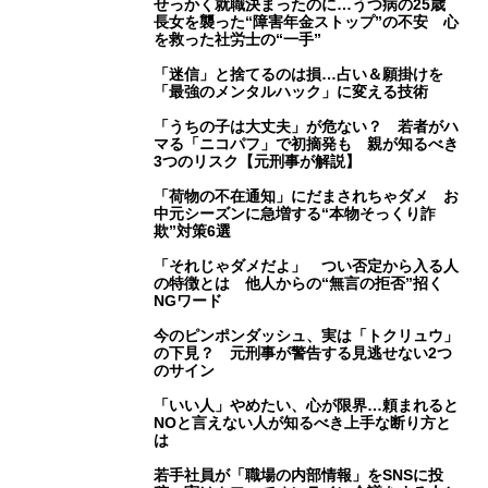
せっかく就職決まったのに…うつ病の25歳
長女を襲った“障害年金ストップ”の不安 心
を救った社労士の“一手”
「迷信」と捨てるのは損…占い＆願掛けを
「最強のメンタルハック」に変える技術
「うちの子は大丈夫」が危ない？ 若者がハ
マる「ニコパフ」で初摘発も 親が知るべき
3つのリスク【元刑事が解説】
「荷物の不在通知」にだまされちゃダメ お
中元シーズンに急増する“本物そっくり詐
欺”対策6選
「それじゃダメだよ」 つい否定から入る人
の特徴とは 他人からの“無言の拒否”招く
NGワード
今のピンポンダッシュ、実は「トクリュウ」
の下見？ 元刑事が警告する見逃せない2つ
のサイン
「いい人」やめたい、心が限界…頼まれると
NOと言えない人が知るべき上手な断り方と
は
若手社員が「職場の内部情報」をSNSに投