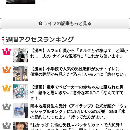
ライフの記事もっと見る
週間アクセスランキング
【漫画】カフェ店員から「ミルクと砂糖は？」と聞か
れ… 夫の“ナイスな返答”に「これから使います」
【漫画】小学校で人気の男性教師が女子トイレに…
個室の隙間から見えた“恐ろしいモノ”に「許せない」
【漫画】電車でベビーカーの赤ちゃんに蹴られた男
性 怒ると思いきや…“意外な本音”に「なんてすて
き！」
熊本地震発生を受け《アイラップ》公式が紹介「ウォ
ッシャブルタンク」に1.9万いいねの反響 SNS「水
の節約になったよ」「持ってた方がよい」
“おかっぱ”に悩む男性→バッサリカットで大変身！