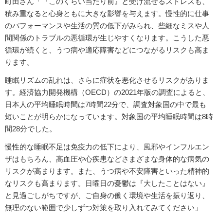
町田さん「『このくらい当たり前』と受け流せるストレスも、
積み重なると心身ともに大きな影響を与えます。慢性的に仕事
のパフォーマンスや生活の質の低下がみられ、些細なミスや人
間関係のトラブルの悪循環が生じやすくなります。こうした悪
循環が続くと、うつ病や適応障害などにつながるリスクも高ま
ります。
睡眠リズムの乱れは、さらに症状を悪化させるリスクがありま
す。経済協力開発機構（OECD）の2021年版の調査によると、
日本人の平均睡眠時間は7時間22分で、調査対象国の中で最も
短いことが明らかになっています。対象国の平均睡眠時間は8時
間28分でした。
慢性的な睡眠不足は免疫力の低下により、風邪やインフルエン
ザはもちろん、高血圧や心疾患などさまざまな身体的な病気の
リスクが高まります。また、うつ病や不安障害といった精神的
なリスクも高まります。日曜日の憂鬱は『大したことはない』
と見過ごしがちですが、ご自身の働く環境や生活を振り返り、
無理のない範囲で少しずつ対策を取り入れてみてください」