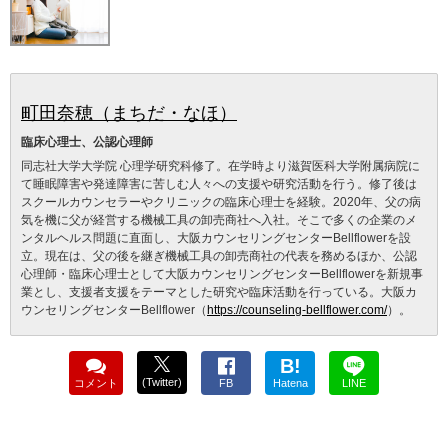
町田奈穂（まちだ・なほ）
臨床心理士、公認心理師
同志社大学大学院 心理学研究科修了。在学時より滋賀医科大学附属病院に
て睡眠障害や発達障害に苦しむ人々への支援や研究活動を行う。修了後は
スクールカウンセラーやクリニックの臨床心理士を経験。2020年、父の病
気を機に父が経営する機械工具の卸売商社へ入社。そこで多くの企業のメ
ンタルヘルス問題に直面し、大阪カウンセリングセンターBellflowerを設
立。現在は、父の後を継ぎ機械工具の卸売商社の代表を務めるほか、公認
心理師・臨床心理士として大阪カウンセリングセンターBellflowerを新規事
業とし、支援者支援をテーマとした研究や臨床活動を行っている。大阪カ
ウンセリングセンターBellflower（
https://counseling-bellflower.com/
）。
B!
(Twitter)
コメント
FB
Hatena
LINE