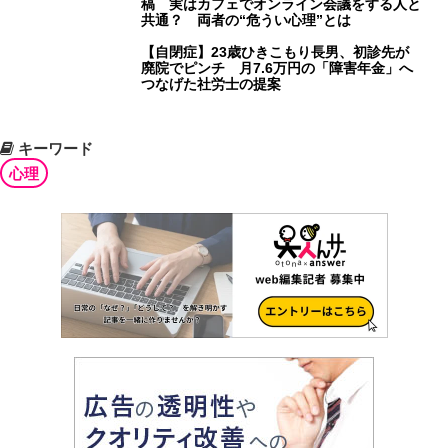
稿 実はカフェでオンライン会議をする人と
共通？ 両者の“危うい心理”とは
【自閉症】23歳ひきこもり長男、初診先が
廃院でピンチ 月7.6万円の「障害年金」へ
つなげた社労士の提案
キーワード
心理