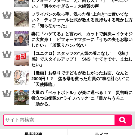
ビフォーアフターに「え、同じ人！？」「かっこい
い」「爽やかすぎる～」大絶賛の声
フライパンの取っ手、洗った後“上向き”に置いてな
い？ ティファール公式が教える長持ちする乾かし方
に「知らなかった」
妻に「ハゲてる」と言われ…カットで解決→イケオジ
に大変身！ ビフォーアフターに「うちの夫もお願い
したい」「若返りハンパない」
【ユニクロ】スタッフの“人気の着こなし” 《抜け
感》でスタイルアップ！ SNS「すてきです。まねし
たい」
【漫画】お祭りで子どもが欲しがったお面、なんと
2000円！？ 焦る母を救った店員の“粋な計らい”に
「天使降臨」
大量の「ペットボトル」が楽に運べる！？ 災害時に
役立つ自衛隊の“ライフハック”に「目からうろこ」
「助かる」
最新記事
ライフ