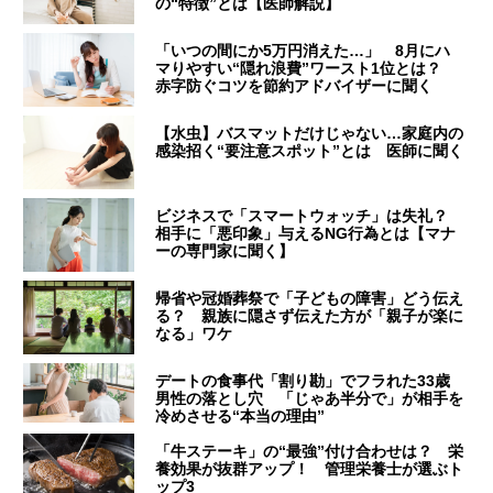
の“特徴”とは【医師解説】
「いつの間にか5万円消えた…」 8月にハ
マりやすい“隠れ浪費”ワースト1位とは？
赤字防ぐコツを節約アドバイザーに聞く
【水虫】バスマットだけじゃない…家庭内の
感染招く“要注意スポット”とは 医師に聞く
ビジネスで「スマートウォッチ」は失礼？
相手に「悪印象」与えるNG行為とは【マナ
ーの専門家に聞く】
帰省や冠婚葬祭で「子どもの障害」どう伝え
る？ 親族に隠さず伝えた方が「親子が楽に
なる」ワケ
デートの食事代「割り勘」でフラれた33歳
男性の落とし穴 「じゃあ半分で」が相手を
冷めさせる“本当の理由”
「牛ステーキ」の“最強”付け合わせは？ 栄
養効果が抜群アップ！ 管理栄養士が選ぶト
ップ3