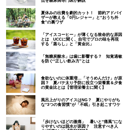
点を糖尿病専門医が解説
夏休みの出費を劇的カット！ 節約アドバイ
ザーが教える「0円レジャー」と“おうち外
食”の裏ワザ
「アイスコーヒー」が薄くなる致命的な原因
とは UCCに聞く、自宅でプロの味を再現
する「蒸らし」と「黄金比」
「無糖炭酸水」は歯に影響する？ 知覚過敏
を防ぐ“正しい飲み方”とは
食欲ないのに体重増…「そうめんだけ」が原
因？ 夏バテ太り予防に役立つ栄養素＆夕食
の黄金比とは【管理栄養士に聞く】
風呂上がりのアイスはNG？ 夏にやりがち
な“3つの食習慣”が「不眠」引き起こすワケ
「歩けないほどの激痛」 暑いと“痛風”にな
りやすいのは脱水が原因？ 注意すべき人