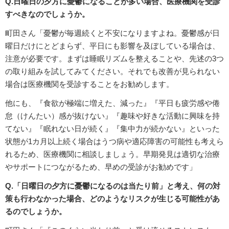
Q.日曜日の夕方に憂鬱になることが多い場合、医療機関を受診
すべきなのでしょうか。
町田さん「憂鬱が毎週続くと不安になりますよね。憂鬱感が日
曜日だけにとどまらず、平日にも影響を及ぼしている場合は、
注意が必要です。まずは睡眠リズムを整えることや、先述の3つ
の取り組みを試してみてください。それでも改善が見られない
場合は医療機関を受診することをお勧めします。
他にも、『食欲が極端に増えた、減った』『平日も疲労感や倦
怠（けんたい）感が抜けない』『趣味や好きな活動に興味を持
てない』『眠れない日が続く』『集中力が続かない』といった
状態が1カ月以上続く場合はうつ病や適応障害の可能性も考えら
れるため、医療機関に相談しましょう。早期発見は適切な治療
やサポートにつながるため、早めの受診がお勧めです」
Q.「日曜日の夕方に憂鬱になるのは当たり前」と考え、何の対
策も行わなかった場合、どのようなリスクが生じる可能性があ
るのでしょうか。