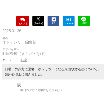
B!
(Twitter)
コメント
FB
Hatena
LINE
2025.01.26
著者 :
オトナンサー編集部
アドバイザー :
町田奈穂（まちだ・なほ）
キーワード :
心理
日曜日の夕方に憂鬱（ゆううつ）になる原因や対処法について、
臨床心理士に聞きました。
日曜日の夕方に憂鬱になる原因は？