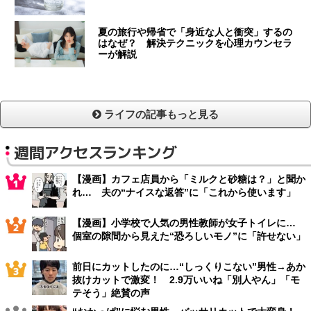
夏の旅行や帰省で「身近な人と衝突」するの
はなぜ？ 解決テクニックを心理カウンセラ
ーが解説
ライフの記事もっと見る
週間アクセスランキング
【漫画】カフェ店員から「ミルクと砂糖は？」と聞か
れ… 夫の“ナイスな返答”に「これから使います」
【漫画】小学校で人気の男性教師が女子トイレに…
個室の隙間から見えた“恐ろしいモノ”に「許せない」
前日にカットしたのに…“しっくりこない”男性→あか
抜けカットで激変！ 2.9万いいね「別人やん」「モ
テそう」絶賛の声