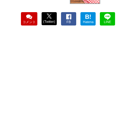
B!
(Twitter)
コメント
FB
Hatena
LINE