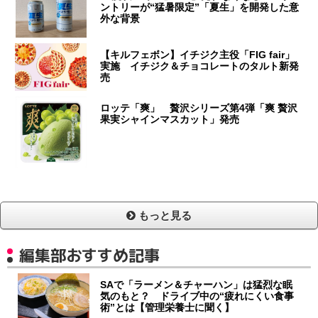
ントリーが“猛暑限定”「夏生」を開発した意
外な背景
【キルフェボン】イチジク主役「FIG fair」
実施 イチジク＆チョコレートのタルト新発
売
ロッテ「爽」 贅沢シリーズ第4弾「爽 贅沢
果実シャインマスカット」発売
もっと見る
編集部おすすめ記事
SAで「ラーメン＆チャーハン」は猛烈な眠
気のもと？ ドライブ中の“疲れにくい食事
術”とは【管理栄養士に聞く】