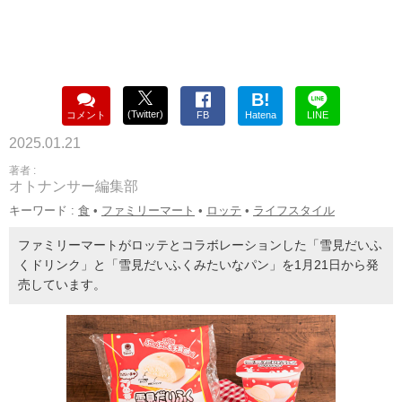
B!
(Twitter)
コメント
FB
Hatena
LINE
2025.01.21
著者 :
オトナンサー編集部
キーワード :
食
•
ファミリーマート
•
ロッテ
•
ライフスタイル
ファミリーマートがロッテとコラボレーションした「雪見だいふ
くドリンク」と「雪見だいふくみたいなパン」を1月21日から発
売しています。