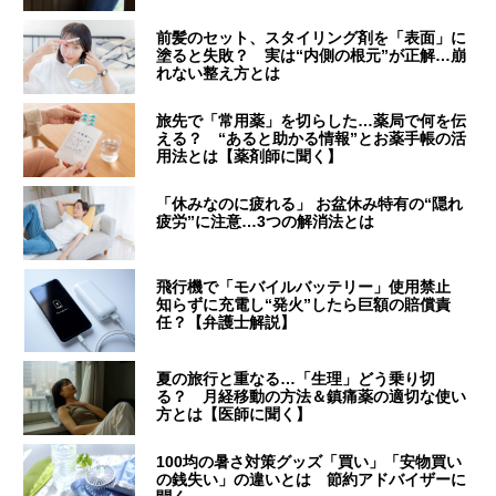
前髪のセット、スタイリング剤を「表面」に
塗ると失敗？ 実は“内側の根元”が正解…崩
れない整え方とは
旅先で「常用薬」を切らした…薬局で何を伝
える？ “あると助かる情報”とお薬手帳の活
用法とは【薬剤師に聞く】
「休みなのに疲れる」 お盆休み特有の“隠れ
疲労”に注意…3つの解消法とは
飛行機で「モバイルバッテリー」使用禁止
知らずに充電し“発火”したら巨額の賠償責
任？【弁護士解説】
夏の旅行と重なる…「生理」どう乗り切
る？ 月経移動の方法＆鎮痛薬の適切な使い
方とは【医師に聞く】
100均の暑さ対策グッズ「買い」「安物買い
の銭失い」の違いとは 節約アドバイザーに