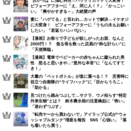
“おかっぱ”に悩む男性→バッサリカットで大変身！
ビフォーアフターに「え、同じ人！？」「かっこい
い」「爽やかすぎる～」大絶賛の声
妻に「ハゲてる」と言われ…カットで解決→イケオジ
に大変身！ ビフォーアフターに「うちの夫もお願い
したい」「若返りハンパない」
【漫画】お祭りで子どもが欲しがったお面、なんと
2000円！？ 焦る母を救った店員の“粋な計らい”に
「天使降臨」
【漫画】電車でベビーカーの赤ちゃんに蹴られた男
性 怒ると思いきや…“意外な本音”に「なんてすて
き！」
大量の「ペットボトル」が楽に運べる！？ 災害時に
役立つ自衛隊の“ライフハック”に「目からうろこ」
「助かる」
見つけたら踏みつぶして…サクラ、ウメ枯らす“特定
外来生物”とは？ 鈴木農水相の注意喚起に「怖い」
「迷わずつぶす」
「転売ヤーから買わないで」アイラップ公式が“ウォ
ッシャブルタンク”増産を報告 SNS「心強い」「落
ち着いたら買う」