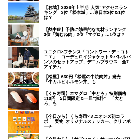
【お城】2026年上半期“人気”アクセスラン
キング 3位「松本城」…東日本2位＆1位
は？
【熱中症】予防に効果的な食材ランキング
3位「鶏むね肉」2位「マグロ」…1位は？
ユニクロ×フランス「コントワー・デ・コト
ニエ」 コーデュロイジャケット＆バレルパ
ンツのセットアップ、デニムブラウス…全7
アイテム
【松屋】630円「松屋の牛焼肉丼」発売
「牛カルビホルモン丼」も
【くら寿司】本マグロ「中とろ」特別価格
110円 5日間限定＆一皿“無料” 「大と
ろ」も
【今日から】くら寿司×ミニオンズ初コラ
ボ “実物”オリジナルステッカー、クリアポ
ーチ