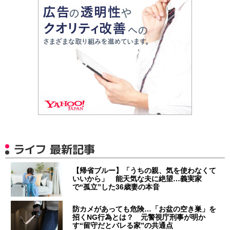
ライフ 最新記事
【帰省ブルー】「うちの親、気を使わなくて
いいから」 能天気な夫に絶望…義実家
で“孤立”した36歳妻の本音
防カメがあっても危険…「お盆の空き巣」を
招くNG行為とは？ 元警視庁刑事が明か
す“留守だとバレる家”の共通点