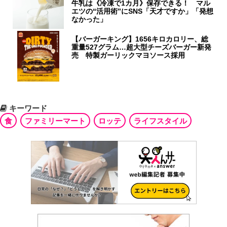
牛乳は《冷凍で1カ月》保存できる！ マル
エツの“活用術”にSNS「天才ですか」「発想
なかった」
【バーガーキング】1656キロカロリー、総
重量527グラム…超大型チーズバーガー新発
売 特製ガーリックマヨソース採用
キーワード
食
ファミリーマート
ロッテ
ライフスタイル