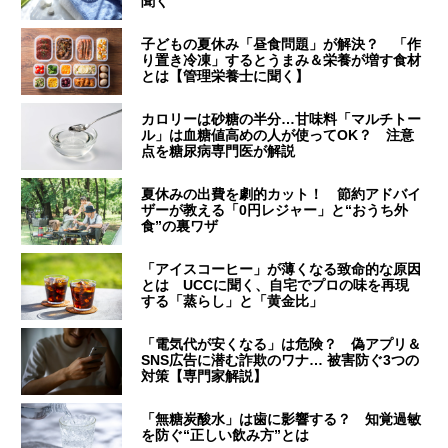
聞く
子どもの夏休み「昼食問題」が解決？ 「作
り置き冷凍」するとうまみ＆栄養が増す食材
とは【管理栄養士に聞く】
カロリーは砂糖の半分…甘味料「マルチトー
ル」は血糖値高めの人が使ってOK？ 注意
点を糖尿病専門医が解説
夏休みの出費を劇的カット！ 節約アドバイ
ザーが教える「0円レジャー」と“おうち外
食”の裏ワザ
「アイスコーヒー」が薄くなる致命的な原因
とは UCCに聞く、自宅でプロの味を再現
する「蒸らし」と「黄金比」
「電気代が安くなる」は危険？ 偽アプリ＆
SNS広告に潜む詐欺のワナ… 被害防ぐ3つの
対策【専門家解説】
「無糖炭酸水」は歯に影響する？ 知覚過敏
を防ぐ“正しい飲み方”とは