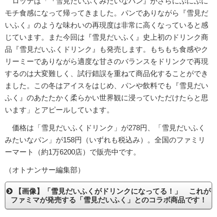
ロッテは「『雪見だいふくみたいなパン』がさらにぷにぷに
モチ食感になって帰ってきました。パンでありながら『雪見だ
いふく』のような味わいの再現度は非常に高くなっていると感
じています。また今回は『雪見だいふく』史上初のドリンク商
品『雪見だいふくドリンク』も発売します。もちもち食感やク
リーミーでありながら適度な甘さのバランスをドリンクで再現
するのは大変難しく、試行錯誤を重ねて商品化することができ
ました。この冬はアイスをはじめ、パンや飲料でも『雪見だい
ふく』のあたたかく柔らかい世界観に浸っていただけたらと思
います」とアピールしています。
価格は「雪見だいふくドリンク」が278円、「雪見だいふく
みたいなパン」が158円（いずれも税込み）。全国のファミリ
ーマート（約1万6200店）で販売中です。
（オトナンサー編集部）
【画像】「雪見だいふくがドリンクになってる！」 これが
ファミマが発売する「雪見だいふく」とのコラボ商品です！