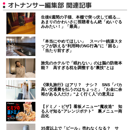
オトナンサー編集部 関連記事
生後6週間の子猫、本棚で突っ伏して眠る…
あまりのかわいさに視聴者もん絶「ぬいぐる
みみたい！」「最高」
「本当にやめてほしい」 スーパー銭湯スタ
ッフが訴える“利用時のNG行為”に「困る」
「当たり前すぎ」
旅先のホテルで「眠れない」のは脳の防衛本
能？ 高すぎる枕を調整する“裏技”とは
《弾丸旅行》はアリ？ ナシ？ SNS「バカ
高い交通費を払うのはちょっと」「お金に余
裕がある人だけ」“よく行く人”の意見は
【ドミノ・ピザ】看板メニュー“魔改造” 知
る人ぞ知る“アレンジポテト” 裏メニュー商
品化
35度以上で「ビール」売れなくなる？ サ