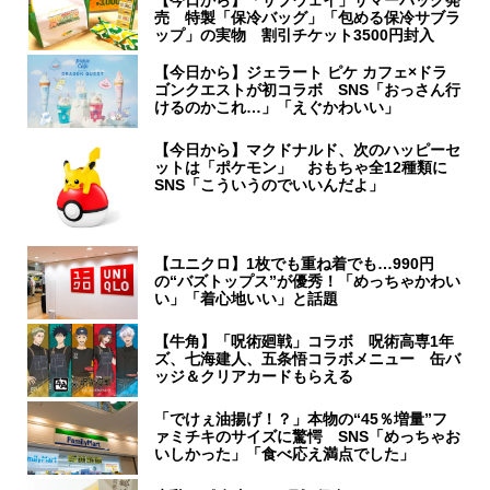
【今日から】「サブウェイ」サマーバッグ発
売 特製「保冷バッグ」「包める保冷サブラ
ップ」の実物 割引チケット3500円封入
【今日から】ジェラート ピケ カフェ×ドラ
ゴンクエストが初コラボ SNS「おっさん行
けるのかこれ…」「えぐかわいい」
【今日から】マクドナルド、次のハッピーセ
ットは「ポケモン」 おもちゃ全12種類に
SNS「こういうのでいいんだよ」
【ユニクロ】1枚でも重ね着でも…990円
の“バズトップス”が優秀！「めっちゃかわい
い」「着心地いい」と話題
【牛角】「呪術廻戦」コラボ 呪術高専1年
ズ、七海建人、五条悟コラボメニュー 缶バ
ッジ＆クリアカードもらえる
「でけぇ油揚げ！？」本物の“45％増量”フ
ァミチキのサイズに驚愕 SNS「めっちゃお
いしかった」「食べ応え満点でした」