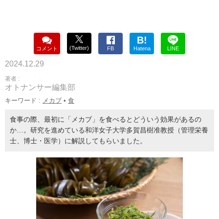
B!
(Twitter)
コメント
FB
Hatena
LINE
2024.12.29
著者 :
オトナンサー編集部
キーワード :
メカブ
•
食
食事の際、最初に「メカブ」を食べるとどういう効果があるの
か…。研究を進めている和洋女子大学多賀昌樹准教授（管理栄養
士、博士・医学）に解説してもらいました。