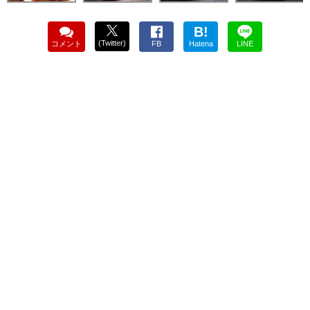
B!
(Twitter)
コメント
FB
Hatena
LINE