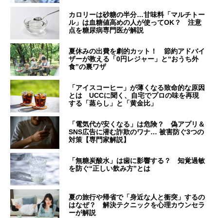
カロリーは砂糖の半分…甘味料「マルチトー
ル」は血糖値高めの人が使ってOK？ 注意
点を糖尿病専門医が解説
夏休みの出費を劇的カット！ 節約アドバイ
ザーが教える「0円レジャー」と“おうち外
食”の裏ワザ
「アイスコーヒー」が薄くなる致命的な原因
とは UCCに聞く、自宅でプロの味を再現
する「蒸らし」と「黄金比」
「電気代が安くなる」は危険？ 偽アプリ＆
SNS広告に潜む詐欺のワナ… 被害防ぐ3つの
対策【専門家解説】
「無糖炭酸水」は歯に影響する？ 知覚過敏
を防ぐ“正しい飲み方”とは
夏の旅行や帰省で「身近な人と衝突」するの
はなぜ？ 解決テクニックを心理カウンセラ
ーが解説