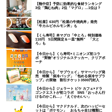
【熱中症】予防に効果的な食材ランキング
3位「鶏むね肉」2位「マグロ」…1位は？
【松屋】630円「松屋の牛焼肉丼」発売
「牛カルビホルモン丼」も
【くら寿司】本マグロ「中とろ」特別価格
110円 5日間限定＆一皿“無料” 「大と
ろ」も
【今日から】くら寿司×ミニオンズ初コラ
ボ “実物”オリジナルステッカー、クリアポ
ーチ
【今日から】「サブウェイ」サマーバッグ発
売 特製「保冷バッグ」「包める保冷サブラ
ップ」の実物 割引チケット3500円封入
【今日から】ジェラート ピケ カフェ×ドラ
ゴンクエストが初コラボ SNS「おっさん行
けるのかこれ…」「えぐかわいい」
【今日から】マクドナルド、次のハッピーセ
ットは「ポケモン」 おもちゃ全12種類に