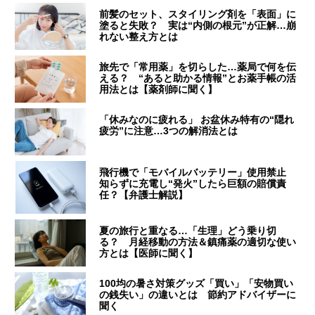
前髪のセット、スタイリング剤を「表面」に
塗ると失敗？ 実は“内側の根元”が正解…崩
れない整え方とは
旅先で「常用薬」を切らした…薬局で何を伝
える？ “あると助かる情報”とお薬手帳の活
用法とは【薬剤師に聞く】
「休みなのに疲れる」 お盆休み特有の“隠れ
疲労”に注意…3つの解消法とは
飛行機で「モバイルバッテリー」使用禁止
知らずに充電し“発火”したら巨額の賠償責
任？【弁護士解説】
夏の旅行と重なる…「生理」どう乗り切
る？ 月経移動の方法＆鎮痛薬の適切な使い
方とは【医師に聞く】
100均の暑さ対策グッズ「買い」「安物買い
の銭失い」の違いとは 節約アドバイザーに
聞く