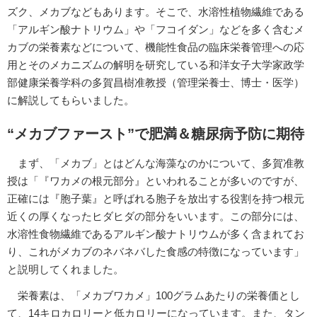
ズク、メカブなどもあります。そこで、水溶性植物繊維である
「アルギン酸ナトリウム」や「フコイダン」などを多く含むメ
カブの栄養素などについて、機能性食品の臨床栄養管理への応
用とそのメカニズムの解明を研究している和洋女子大学家政学
部健康栄養学科の多賀昌樹准教授（管理栄養士、博士・医学）
に解説してもらいました。
“メカブファースト”で肥満＆糖尿病予防に期待
まず、「メカブ」とはどんな海藻なのかについて、多賀准教
授は「『ワカメの根元部分』といわれることが多いのですが、
正確には『胞子葉』と呼ばれる胞子を放出する役割を持つ根元
近くの厚くなったヒダヒダの部分をいいます。この部分には、
水溶性食物繊維であるアルギン酸ナトリウムが多く含まれてお
り、これがメカブのネバネバした食感の特徴になっています」
と説明してくれました。
栄養素は、「メカブワカメ」100グラムあたりの栄養価とし
て、14キロカロリーと低カロリーになっています。また、タン