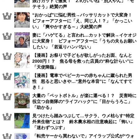
抜けカットで激変！ 2.9万いいね「別人やん」「モ
テそう」絶賛の声
“おかっぱ”に悩む男性→バッサリカットで大変身！
ビフォーアフターに「え、同じ人！？」「かっこい
い」「爽やかすぎる～」大絶賛の声
妻に「ハゲてる」と言われ…カットで解決→イケオジ
に大変身！ ビフォーアフターに「うちの夫もお願い
したい」「若返りハンパない」
【漫画】お祭りで子どもが欲しがったお面、なんと
2000円！？ 焦る母を救った店員の“粋な計らい”に
「天使降臨」
【漫画】電車でベビーカーの赤ちゃんに蹴られた男
性 怒ると思いきや…“意外な本音”に「なんてすて
き！」
大量の「ペットボトル」が楽に運べる！？ 災害時に
役立つ自衛隊の“ライフハック”に「目からうろこ」
「助かる」
見つけたら踏みつぶして…サクラ、ウメ枯らす“特定
外来生物”とは？ 鈴木農水相の注意喚起に「怖い」
「迷わずつぶす」
「転売ヤーから買わないで」アイラップ公式が“ウォ