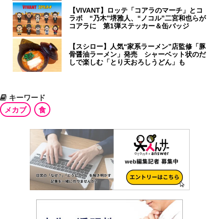
【VIVANT】ロッテ「コアラのマーチ」とコ
ラボ “乃木”堺雅人、“ノコル”二宮和也らが
コアラに 第1弾ステッカー＆缶バッジ
【スシロー】人気“家系ラーメン”店監修「豚
骨醤油ラーメン」発売 シャーベット状のだ
しで楽しむ「とり天おろしうどん」も
キーワード
メカブ
食