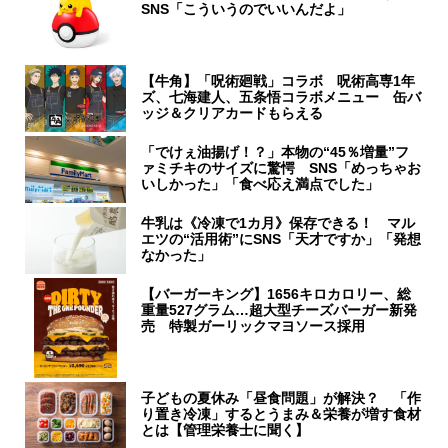
SNS「こういうのでいいんだよ」
【牛角】「呪術廻戦」コラボ 呪術高専1年
ズ、七海建人、五条悟コラボメニュー 缶バ
ッジ＆クリアカードもらえる
「でけぇ油揚げ！？」本物の“45％増量”フ
ァミチキのサイズに驚愕 SNS「めっちゃお
いしかった」「食べ応え満点でした」
牛乳は《冷凍で1カ月》保存できる！ マル
エツの“活用術”にSNS「天才ですか」「発想
なかった」
【バーガーキング】1656キロカロリー、総
重量527グラム…超大型チーズバーガー新発
売 特製ガーリックマヨソース採用
子どもの夏休み「昼食問題」が解決？ 「作
り置き冷凍」するとうまみ＆栄養が増す食材
とは【管理栄養士に聞く】