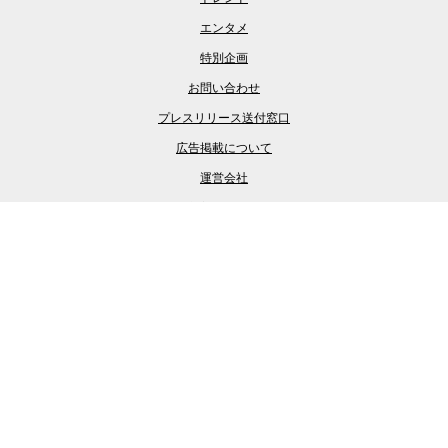
エンタメ
特別企画
お問い合わせ
プレスリリース送付窓口
広告掲載について
運営会社
新着記事一覧
オトナンサーとは？
プライバシーポリシー
マグミクス
LASISA (らしさ)
乗りものニュース
Merkmal
くるまのニュース