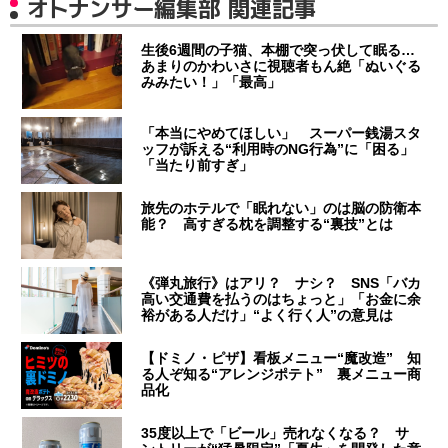
オトナンサー編集部 関連記事
生後6週間の子猫、本棚で突っ伏して眠る…
あまりのかわいさに視聴者もん絶「ぬいぐる
みみたい！」「最高」
「本当にやめてほしい」 スーパー銭湯スタ
ッフが訴える“利用時のNG行為”に「困る」
「当たり前すぎ」
旅先のホテルで「眠れない」のは脳の防衛本
能？ 高すぎる枕を調整する“裏技”とは
《弾丸旅行》はアリ？ ナシ？ SNS「バカ
高い交通費を払うのはちょっと」「お金に余
裕がある人だけ」“よく行く人”の意見は
【ドミノ・ピザ】看板メニュー“魔改造” 知
る人ぞ知る“アレンジポテト” 裏メニュー商
品化
35度以上で「ビール」売れなくなる？ サ