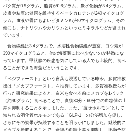
パク質が0.9グラム、脂質が0.6グラム、炭水化物が3.4グラム。
皮膚や粘膜の健康を維持するベータカロテンが240マイクログ
ラム。血液や骨にもよいビタミンKが40マイクログラム、その
他にも、ナトリウムやカリウムといったミネラルなどが含まれ
ています。
食物繊維は3.4グラムで、水溶性食物繊維が豊富。ヨウ素が
390マイクログラムと、他の海藻類に比べ少ないのが特徴にな
っています。甲状腺の疾患を気にしている人でも比較的、食べ
ることができる海藻だということです。
「ベジファースト」という言葉も浸透している昨今。多賀准教
授は「メカブファースト」を推奨しています。多賀准教授らが
行った研究結果によると、白米を食べる前にメカブを1パック
（約40グラム）食べることで、食後30分・60分での血糖値の上
昇を抑制することを示しました。また、“痩せホルモン”として
知られる消化管ホルモンである「GLP-1」の分泌増加を促し、
さらにその効果が持続することを明らかにしました。継続的に
メカブを摂取することで、食後の血糖上昇を抑制し、肥満予防