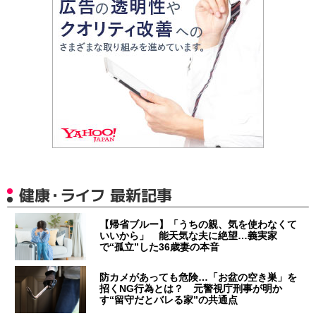
健康・ライフ 最新記事
【帰省ブルー】「うちの親、気を使わなくて
いいから」 能天気な夫に絶望…義実家
で“孤立”した36歳妻の本音
防カメがあっても危険…「お盆の空き巣」を
招くNG行為とは？ 元警視庁刑事が明か
す“留守だとバレる家”の共通点