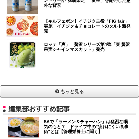
ントリーが“猛暑限定”「夏生」を開発した意
外な背景
【キルフェボン】イチジク主役「FIG fair」
実施 イチジク＆チョコレートのタルト新発
売
ロッテ「爽」 贅沢シリーズ第4弾「爽 贅沢
果実シャインマスカット」発売
もっと見る
編集部おすすめ記事
SAで「ラーメン＆チャーハン」は猛烈な眠
気のもと？ ドライブ中の“疲れにくい食事
術”とは【管理栄養士に聞く】