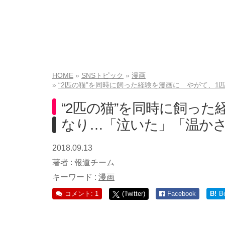
HOME
SNSトピック
漫画
“2匹の猫”を同時に飼った経験を漫画に やがて、
“2匹の猫”を同時に飼っ
なり…「泣いた」「温か
2018.09.13
著者 :
報道チーム
キーワード :
漫画
コメント: 1
(Twitter)
Facebook
B!
B