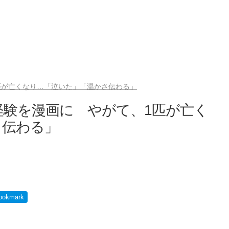
1匹が亡くなり…「泣いた」「温かさ伝わる」
た経験を漫画に やがて、1匹が亡く
さ伝わる」
ookmark