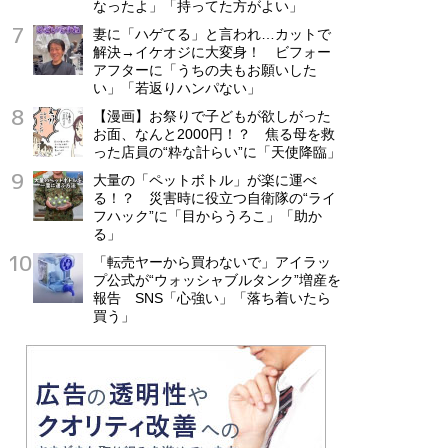
なったよ」「持ってた方がよい」
妻に「ハゲてる」と言われ…カットで
解決→イケオジに大変身！ ビフォー
アフターに「うちの夫もお願いした
い」「若返りハンパない」
【漫画】お祭りで子どもが欲しがった
お面、なんと2000円！？ 焦る母を救
った店員の“粋な計らい”に「天使降臨」
大量の「ペットボトル」が楽に運べ
る！？ 災害時に役立つ自衛隊の“ライ
フハック”に「目からうろこ」「助か
る」
「転売ヤーから買わないで」アイラッ
プ公式が“ウォッシャブルタンク”増産を
報告 SNS「心強い」「落ち着いたら
買う」