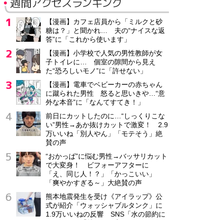
週間アクセスランキング
【漫画】カフェ店員から「ミルクと砂
糖は？」と聞かれ… 夫の“ナイスな返
答”に「これから使います」
【漫画】小学校で人気の男性教師が女
子トイレに… 個室の隙間から見え
た“恐ろしいモノ”に「許せない」
【漫画】電車でベビーカーの赤ちゃん
に蹴られた男性 怒ると思いきや…“意
外な本音”に「なんてすてき！」
前日にカットしたのに…“しっくりこな
い”男性→あか抜けカットで激変！ 2.9
万いいね「別人やん」「モテそう」絶
賛の声
“おかっぱ”に悩む男性→バッサリカット
で大変身！ ビフォーアフターに
「え、同じ人！？」「かっこいい」
「爽やかすぎる～」大絶賛の声
熊本地震発生を受け《アイラップ》公
式が紹介「ウォッシャブルタンク」に
1.9万いいねの反響 SNS「水の節約に