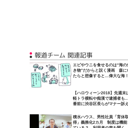
報道チーム 関連記事
エビやウニを食せるのは“海の
き物”だからと説く漫画 森に
たらと想像すると…偉大な海
【ハロウィーン2018】先週末
軽トラ横転や痴漢で逮捕者も
番前に渋谷区長らがマナー訴
積水ハウス、男性社員「育休
得」義務化2カ月 制度は機能
ている？ 利用者の声を聞く