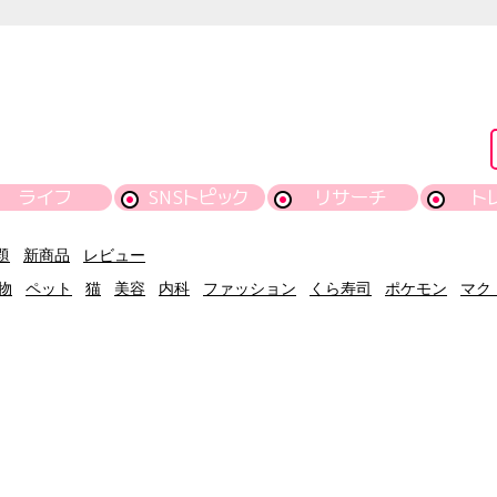
ライフ
SNSトピック
リサーチ
ト
題
新商品
レビュー
物
ペット
猫
美容
内科
ファッション
くら寿司
ポケモン
マク