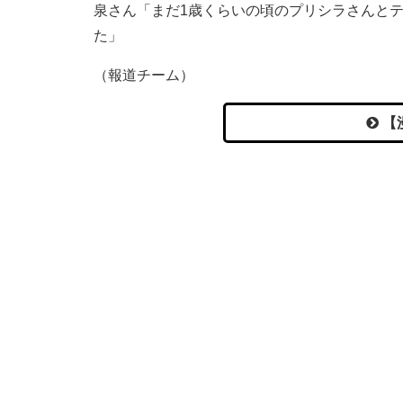
泉さん「まだ1歳くらいの頃のプリシラさんと
た」
（報道チーム）
【