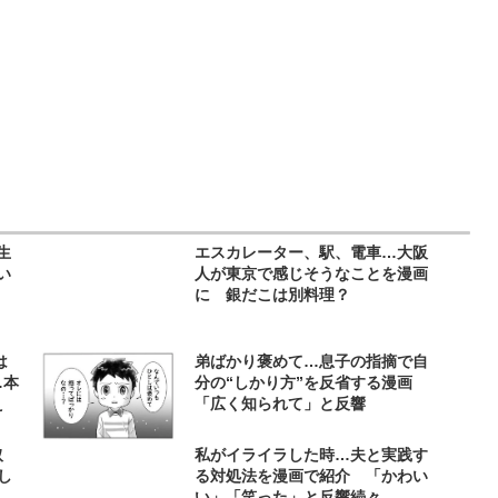
生
エスカレーター、駅、電車…大阪
い
人が東京で感じそうなことを漫画
！
に 銀だこは別料理？
は
弟ばかり褒めて…息子の指摘で自
…本
分の“しかり方”を反省する漫画
え
「広く知られて」と反響
取
私がイライラした時…夫と実践す
し
る対処法を漫画で紹介 「かわい
い」「笑った」と反響続々