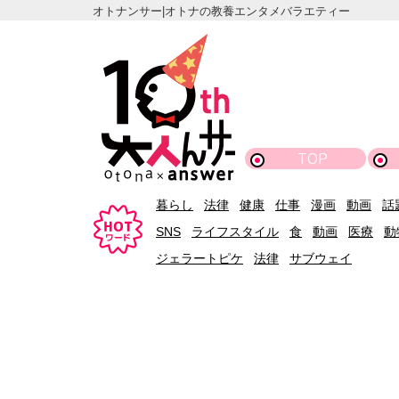
オトナンサー|オトナの教養エンタメバラエティー
TOP
暮らし
法律
健康
仕事
漫画
動画
話
SNS
ライフスタイル
食
動画
医療
動
ジェラートピケ
法律
サブウェイ