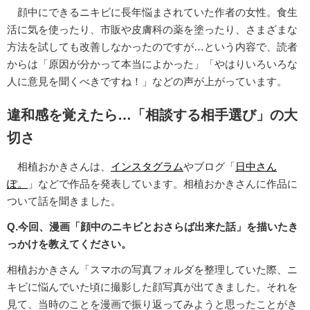
顔中にできるニキビに長年悩まされていた作者の女性。食生
活に気を使ったり、市販や皮膚科の薬を塗ったり、さまざまな
方法を試しても改善しなかったのですが…という内容で、読者
からは「原因が分かって本当によかった」「やはりいろいろな
人に意見を聞くべきですね！」などの声が上がっています。
違和感を覚えたら…「相談する相手選び」の大
切さ
相植おかきさんは、
インスタグラム
やブログ「
日中さん
ぽ。
」などで作品を発表しています。相植おかきさんに作品に
ついて話を聞きました。
Q.今回、漫画「顔中のニキビとおさらば出来た話」を描いたき
っかけを教えてください。
相植おかきさん「スマホの写真フォルダを整理していた際、ニ
キビに悩んでいた頃に撮影した顔写真が出てきました。それを
見て、当時のことを漫画で振り返ってみようと思ったことがき