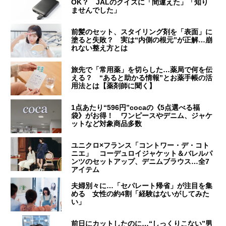
OK？ JALのクイズに「間違えた」「知り
ませんでした」
前髪のセット、スタイリング剤を「表面」に
塗ると失敗？ 実は“内側の根元”が正解…崩
れない整え方とは
旅先で「常用薬」を切らした…薬局で何を伝
える？ “あると助かる情報”とお薬手帳の活
用法とは【薬剤師に聞く】
1点あたり“596円”cocaの《5点選べる福
袋》がお得！ ワンピースやデニム、ジャケ
ットなど対象商品多数
ユニクロ×フランス「コントワー・デ・コト
ニエ」 コーデュロイジャケット＆バレルパ
ンツのセットアップ、デニムブラウス…全7
アイテム
夫婦別々に…「セパレート帰省」が注目を集
める 女性の約4割「経験はないがしてみた
い」
前日にカットしたのに…“しっくりこない”男