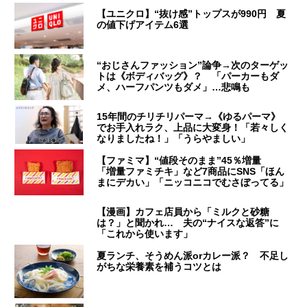
【ユニクロ】“抜け感”トップスが990円 夏
の値下げアイテム6選
“おじさんファッション”論争→次のターゲッ
トは《ボディバッグ》？ 「パーカーもダ
メ、ハーフパンツもダメ」…悲鳴も
15年間のチリチリパーマ→《ゆるパーマ》
でお手入れラク、上品に大変身！「若々しく
なりましたね！」「うらやましい」
【ファミマ】“値段そのまま”45％増量
「増量ファミチキ」など7商品にSNS「ほん
まにデカい」「ニッコニコでむさぼってる」
【漫画】カフェ店員から「ミルクと砂糖
は？」と聞かれ… 夫の“ナイスな返答”に
「これから使います」
夏ランチ、そうめん派orカレー派？ 不足し
がちな栄養素を補うコツとは