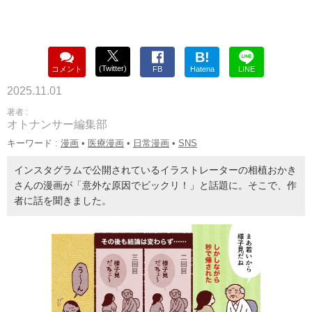
B!
(Twitter)
コメント
FB
Hatena
LINE
2025.11.01
著者 :
オトナンサー編集部
キーワード :
漫画
•
医療漫画
•
日常漫画
•
SNS
インスタグラムで公開されているイラストレーターの相植おかき
さんの漫画が「意外な原因でビックリ！」と話題に。そこで、作
者に話を聞きました。