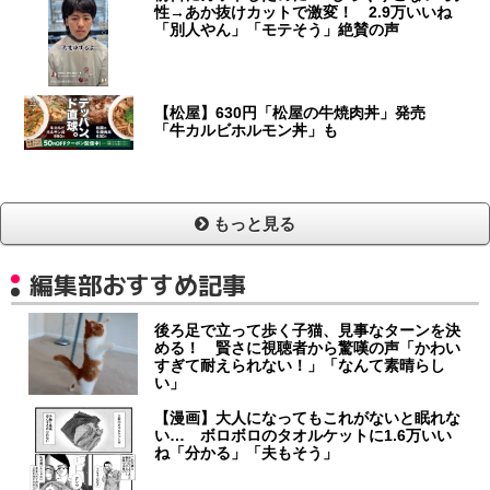
性→あか抜けカットで激変！ 2.9万いいね
「別人やん」「モテそう」絶賛の声
【松屋】630円「松屋の牛焼肉丼」発売
「牛カルビホルモン丼」も
もっと見る
編集部おすすめ記事
後ろ足で立って歩く子猫、見事なターンを決
める！ 賢さに視聴者から驚嘆の声「かわい
すぎて耐えられない！」「なんて素晴らし
い」
【漫画】大人になってもこれがないと眠れな
い… ボロボロのタオルケットに1.6万いい
ね「分かる」「夫もそう」