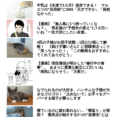
牛乳は《冷凍で1カ月》保存できる！ マル
エツの“活用術”にSNS「天才ですか」「発想
なかった」
【漫画】「無人島に1つ持っていくな
ら？」 男友達の“予想外の答え”に7.6万い
いね「一生大切にしたい友達」
4匹の子猫がお団子状態→1匹だけ残して解
散！ 《負けず嫌いさん》に視聴者ほっこり
「笑っちゃった！」「この動画をおすすめし
てくれてありがとう」
【漫画】現役僧侶が明かした“修行中の食
事”… あまりに質素な献立に1万いいね
「病気になりそう」「大変だ」
なでられるのが大好き、ハンサムな子猫が大
きなゴロゴロ！「止めないで」お手々をグー
パーする様子が愛らしすぎ
寝ているのに疲れ取れない…「寝返り」が原
因？ 寝具店が紹介する3つの“改善法”とは