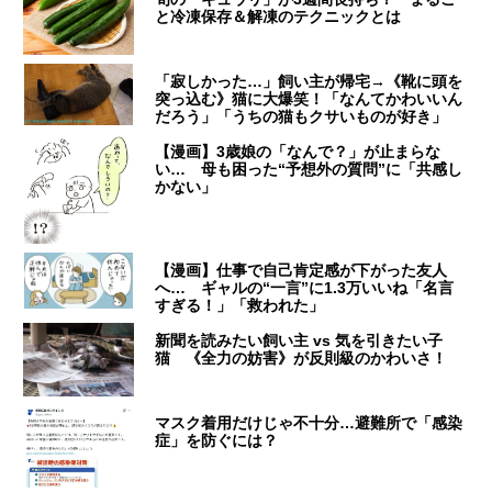
と冷凍保存＆解凍のテクニックとは
「寂しかった…」飼い主が帰宅→《靴に頭を
突っ込む》猫に大爆笑！「なんてかわいいん
だろう」「うちの猫もクサいものが好き」
【漫画】3歳娘の「なんで？」が止まらな
い… 母も困った“予想外の質問”に「共感し
かない」
【漫画】仕事で自己肯定感が下がった友人
へ… ギャルの“一言”に1.3万いいね「名言
すぎる！」「救われた」
新聞を読みたい飼い主 vs 気を引きたい子
猫 《全力の妨害》が反則級のかわいさ！
マスク着用だけじゃ不十分…避難所で「感染
症」を防ぐには？