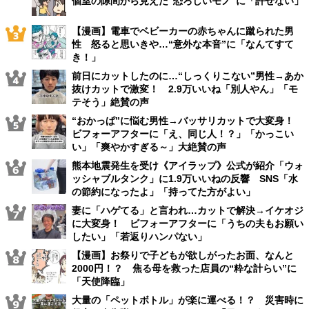
個室の隙間から見えた“恐ろしいモノ”に「許せない」
【漫画】電車でベビーカーの赤ちゃんに蹴られた男
性 怒ると思いきや…“意外な本音”に「なんてすて
き！」
前日にカットしたのに…“しっくりこない”男性→あか
抜けカットで激変！ 2.9万いいね「別人やん」「モ
テそう」絶賛の声
“おかっぱ”に悩む男性→バッサリカットで大変身！
ビフォーアフターに「え、同じ人！？」「かっこい
い」「爽やかすぎる～」大絶賛の声
熊本地震発生を受け《アイラップ》公式が紹介「ウォ
ッシャブルタンク」に1.9万いいねの反響 SNS「水
の節約になったよ」「持ってた方がよい」
妻に「ハゲてる」と言われ…カットで解決→イケオジ
に大変身！ ビフォーアフターに「うちの夫もお願い
したい」「若返りハンパない」
【漫画】お祭りで子どもが欲しがったお面、なんと
2000円！？ 焦る母を救った店員の“粋な計らい”に
「天使降臨」
大量の「ペットボトル」が楽に運べる！？ 災害時に