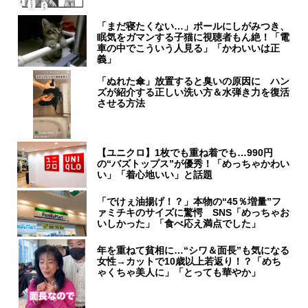
「まだ寝たくない…」ポールにしがみつき、
眠気をガマンする子猫に視聴者もん絶！「電
車の中でこういう人見る」「かわいいは正
義」
「ぬれた傘」放置すると臭いの原因に ハン
ズが紹介する正しい洗い方＆水弾き力を復活
させる方法
【ユニクロ】1枚でも重ね着でも…990円
の“バズトップス”が優秀！「めっちゃかわい
い」「着心地いい」と話題
「でけぇ油揚げ！？」本物の“45％増量”フ
ァミチキのサイズに驚愕 SNS「めっちゃお
いしかった」「食べ応え満点でした」
年を重ねて貧相に…“シワ＆面長”も気になる
女性→カットで10歳以上若返り！？「めち
ゃくちゃ美人に」「とっても華やか」