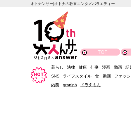
オトナンサー|オトナの教養エンタメバラエティー
TOP
暮らし
法律
健康
仕事
漫画
動画
話
SNS
ライフスタイル
食
動画
ファッシ
内科
graniph
ドラえもん