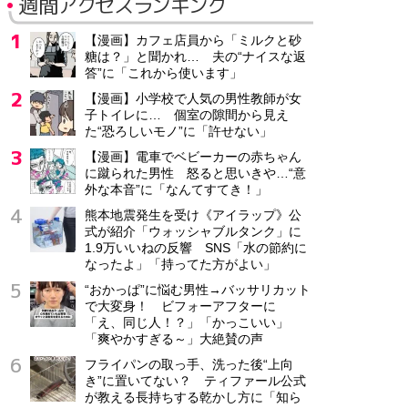
週間アクセスランキング
【漫画】カフェ店員から「ミルクと砂
糖は？」と聞かれ… 夫の“ナイスな返
答”に「これから使います」
【漫画】小学校で人気の男性教師が女
子トイレに… 個室の隙間から見え
た“恐ろしいモノ”に「許せない」
【漫画】電車でベビーカーの赤ちゃん
に蹴られた男性 怒ると思いきや…“意
外な本音”に「なんてすてき！」
熊本地震発生を受け《アイラップ》公
式が紹介「ウォッシャブルタンク」に
1.9万いいねの反響 SNS「水の節約に
なったよ」「持ってた方がよい」
“おかっぱ”に悩む男性→バッサリカット
で大変身！ ビフォーアフターに
「え、同じ人！？」「かっこいい」
「爽やかすぎる～」大絶賛の声
フライパンの取っ手、洗った後“上向
き”に置いてない？ ティファール公式
が教える長持ちする乾かし方に「知ら