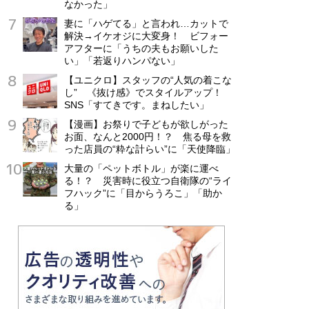
なかった」
妻に「ハゲてる」と言われ…カットで
解決→イケオジに大変身！ ビフォー
アフターに「うちの夫もお願いした
い」「若返りハンパない」
【ユニクロ】スタッフの“人気の着こな
し” 《抜け感》でスタイルアップ！
SNS「すてきです。まねしたい」
【漫画】お祭りで子どもが欲しがった
お面、なんと2000円！？ 焦る母を救
った店員の“粋な計らい”に「天使降臨」
大量の「ペットボトル」が楽に運べ
る！？ 災害時に役立つ自衛隊の“ライ
フハック”に「目からうろこ」「助か
る」