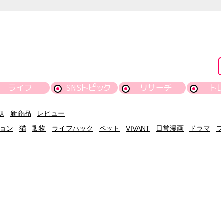
ライフ
SNSトピック
リサーチ
ト
題
新商品
レビュー
ョン
猫
動物
ライフハック
ペット
VIVANT
日常漫画
ドラマ