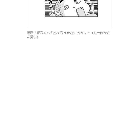
漫画「寝言をハキハキ言うかぴ」のカット（ちーぱかさ
ん提供）