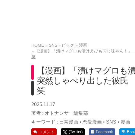
HOME
SNSトピック
漫画
【漫画】「漬けマグロも漬けえびも同じ味やん！」 
笑
【漫画】「漬けマグロも
突然しゃべり出した彼氏 
笑
2025.11.17
著者 :
オトナンサー編集部
キーワード :
日常漫画
•
恋愛漫画
•
SNS
•
漫画
コメント
(Twitter)
Facebook
B!
Boo