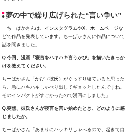
夢の中で繰り広げられた“言い争い”
ちーぱかさんは、
インスタグラム
や
X
、
ホームページ
な
どで作品を発表しています。ちーぱかさんに作品について
話を聞きました。
Q.今回、漫画「寝言をハキハキ言うかぴ」を描いたきっか
けを教えてください。
ちーぱかさん「かぴ（彼氏）がぐっすり寝ていると思った
ら、急にハキハキしゃべり出してギョッとしたんですね。
そのインパクトがすごかったので漫画にしました」
Q.突然、彼氏さんが寝言を言い始めたとき、どのように感
じましたか。
ちーぱかさん「あまりにハッキリしゃべるので、起きて自