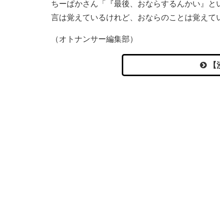
ちーぱかさん「『最後、おならするんかい』と
言は覚えているけれど、おならのことは覚えて
（オトナンサー編集部）
【