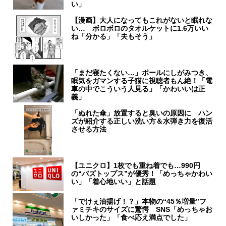
い」
【漫画】大人になってもこれがないと眠れな
い… ボロボロのタオルケットに1.6万いい
ね「分かる」「夫もそう」
「まだ寝たくない…」ポールにしがみつき、
眠気をガマンする子猫に視聴者もん絶！「電
車の中でこういう人見る」「かわいいは正
義」
「ぬれた傘」放置すると臭いの原因に ハン
ズが紹介する正しい洗い方＆水弾き力を復活
させる方法
【ユニクロ】1枚でも重ね着でも…990円
の“バズトップス”が優秀！「めっちゃかわい
い」「着心地いい」と話題
「でけぇ油揚げ！？」本物の“45％増量”フ
ァミチキのサイズに驚愕 SNS「めっちゃお
いしかった」「食べ応え満点でした」