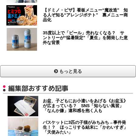
【ドミノ・ピザ】看板メニュー“魔改造” 知
る人ぞ知る“アレンジポテト” 裏メニュー商
品化
35度以上で「ビール」売れなくなる？ サ
ントリーが“猛暑限定”「夏生」を開発した意
外な背景
もっと見る
編集部おすすめ記事
お盆、子どもにお小遣いをあげる《お盆玉》
が広まっている？ SNS「知らない風習」
「なんか嫌」違和感を抱く人も
バスケットに3匹の子猫がみちみち→事件発
生！？ ほっこりする結末に「かわいすぎ」
「天使みたい」