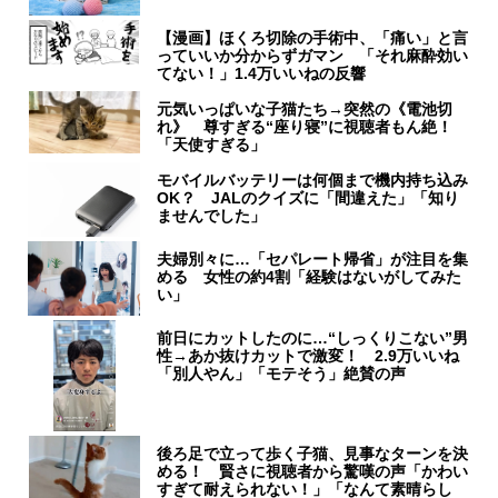
【漫画】ほくろ切除の手術中、「痛い」と言
っていいか分からずガマン 「それ麻酔効い
てない！」1.4万いいねの反響
元気いっぱいな子猫たち→突然の《電池切
れ》 尊すぎる“座り寝”に視聴者もん絶！
「天使すぎる」
モバイルバッテリーは何個まで機内持ち込み
OK？ JALのクイズに「間違えた」「知り
ませんでした」
夫婦別々に…「セパレート帰省」が注目を集
める 女性の約4割「経験はないがしてみた
い」
前日にカットしたのに…“しっくりこない”男
性→あか抜けカットで激変！ 2.9万いいね
「別人やん」「モテそう」絶賛の声
後ろ足で立って歩く子猫、見事なターンを決
める！ 賢さに視聴者から驚嘆の声「かわい
すぎて耐えられない！」「なんて素晴らし