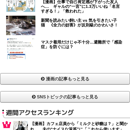
【漫画】仕事で自己肯定感が下がった友人
へ… ギャルの“一言”に1.3万いいね「名言
すぎる！」「救われた」
新聞を読みたい飼い主 vs 気を引きたい子
猫 《全力の妨害》が反則級のかわいさ！
マスク着用だけじゃ不十分…避難所で「感染
症」を防ぐには？
漫画の記事もっと見る
SNSトピックの記事もっと見る
週間アクセスランキング
【漫画】カフェ店員から「ミルクと砂糖は？」と聞か
れ… 夫の“ナイスな返答”に「これから使います」