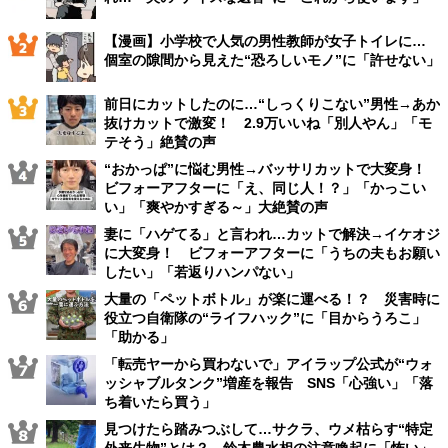
【漫画】小学校で人気の男性教師が女子トイレに…
個室の隙間から見えた“恐ろしいモノ”に「許せない」
前日にカットしたのに…“しっくりこない”男性→あか
抜けカットで激変！ 2.9万いいね「別人やん」「モ
テそう」絶賛の声
“おかっぱ”に悩む男性→バッサリカットで大変身！
ビフォーアフターに「え、同じ人！？」「かっこい
い」「爽やかすぎる～」大絶賛の声
妻に「ハゲてる」と言われ…カットで解決→イケオジ
に大変身！ ビフォーアフターに「うちの夫もお願い
したい」「若返りハンパない」
大量の「ペットボトル」が楽に運べる！？ 災害時に
役立つ自衛隊の“ライフハック”に「目からうろこ」
「助かる」
「転売ヤーから買わないで」アイラップ公式が“ウォ
ッシャブルタンク”増産を報告 SNS「心強い」「落
ち着いたら買う」
見つけたら踏みつぶして…サクラ、ウメ枯らす“特定