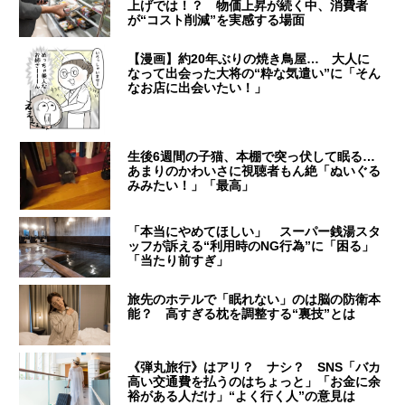
上げでは！？ 物価上昇が続く中、消費者
が“コスト削減”を実感する場面
【漫画】約20年ぶりの焼き鳥屋… 大人に
なって出会った大将の“粋な気遣い”に「そん
なお店に出会いたい！」
生後6週間の子猫、本棚で突っ伏して眠る…
あまりのかわいさに視聴者もん絶「ぬいぐる
みみたい！」「最高」
「本当にやめてほしい」 スーパー銭湯スタ
ッフが訴える“利用時のNG行為”に「困る」
「当たり前すぎ」
旅先のホテルで「眠れない」のは脳の防衛本
能？ 高すぎる枕を調整する“裏技”とは
《弾丸旅行》はアリ？ ナシ？ SNS「バカ
高い交通費を払うのはちょっと」「お金に余
裕がある人だけ」“よく行く人”の意見は