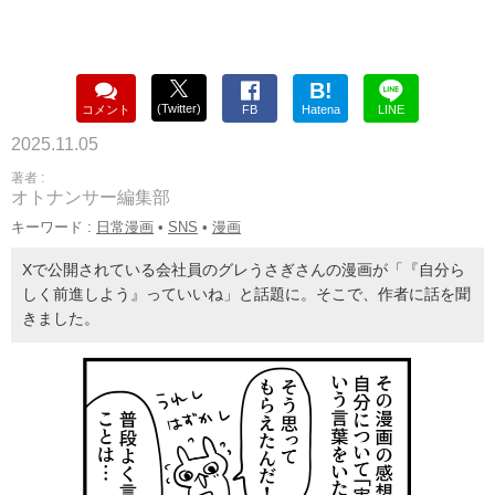
B!
(Twitter)
コメント
FB
Hatena
LINE
2025.11.05
著者 :
オトナンサー編集部
キーワード :
日常漫画
•
SNS
•
漫画
Xで公開されている会社員のグレうさぎさんの漫画が「『自分ら
しく前進しよう』っていいね」と話題に。そこで、作者に話を聞
きました。