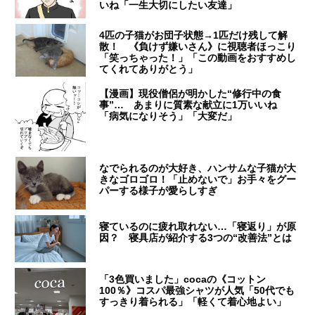
いね「一生大切にしたい友達」
4匹の子猫がお団子状態→1匹だけ残して解
散！ 《負けず嫌いさん》に視聴者ほっこり
「笑っちゃった！」「この動画をおすすめし
てくれてありがとう」
【漫画】現役僧侶が明かした“修行中の食
事”… あまりに質素な献立に1万いいね
「病気になりそう」「大変だ」
なでられるのが大好き、ハンサムな子猫が大
きなゴロゴロ！「止めないで」お手々をグー
パーする様子が愛らしすぎ
寝ているのに疲れ取れない…「寝返り」が原
因？ 寝具店が紹介する3つの“改善法”とは
「3色買いました」cocaの《コットン
100％》コスパ最強シャツが人気「50代でも
すっきり着られる」「軽くて着心地よい」