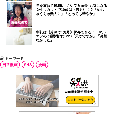
年を重ねて貧相に…“シワ＆面長”も気になる
女性→カットで10歳以上若返り！？「めち
ゃくちゃ美人に」「とっても華やか」
牛乳は《冷凍で1カ月》保存できる！ マル
エツの“活用術”にSNS「天才ですか」「発想
なかった」
キーワード
日常漫画
SNS
漫画