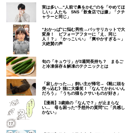
実は多い…“人前で鼻をかむ”のを「やめてほ
しい」人たち SNS「飲食店では嫌」「クチ
ャラーと同じ」
“おかっぱ”に悩む男性→バッサリカットで大
変身！ ビフォーアフターに「え、同じ
人！？」「かっこいい」「爽やかすぎる～」
大絶賛の声
旬の「キュウリ」が3週間長持ち？ まるご
と冷凍保存＆解凍のテクニックとは
「寂しかった…」飼い主が帰宅→《靴に頭を
突っ込む》猫に大爆笑！「なんてかわいいん
だろう」「うちの猫もクサいものが好き」
【漫画】3歳娘の「なんで？」が止まらな
い… 母も困った“予想外の質問”に「共感し
かない」