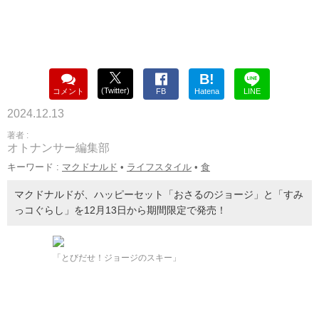
B!
(Twitter)
コメント
FB
Hatena
LINE
2024.12.13
著者 :
オトナンサー編集部
キーワード :
マクドナルド
•
ライフスタイル
•
食
マクドナルドが、ハッピーセット「おさるのジョージ」と「すみ
っコぐらし」を12月13日から期間限定で発売！
「とびだせ！ジョージのスキー」