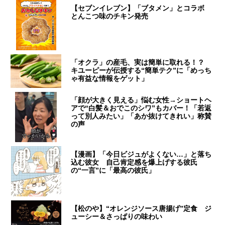
【セブンイレブン】「ブタメン」とコラボ
とんこつ味のチキン発売
「オクラ」の産毛、実は簡単に取れる！？
キユーピーが伝授する“簡単テク”に「めっち
ゃ有益な情報をゲット」
「顔が大きく見える」悩む女性→ショートヘ
アで“白髪＆おでこのシワ”もカバー！「若返
って別人みたい」「あか抜けてきれい」称賛
の声
【漫画】「今日ビジュがよくない…」と落ち
込む彼女 自己肯定感を爆上げする彼氏
の“一言”に「最高の彼氏」
【松のや】“オレンジソース唐揚げ”定食 ジ
ューシー＆さっぱりの味わい