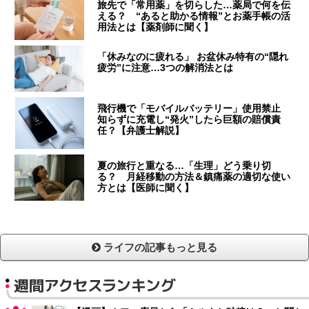
旅先で「常用薬」を切らした…薬局で何を伝
える？ “あると助かる情報”とお薬手帳の活
用法とは【薬剤師に聞く】
「休みなのに疲れる」 お盆休み特有の“隠れ
疲労”に注意…3つの解消法とは
飛行機で「モバイルバッテリー」使用禁止
知らずに充電し“発火”したら巨額の賠償責
任？【弁護士解説】
夏の旅行と重なる…「生理」どう乗り切
る？ 月経移動の方法＆鎮痛薬の適切な使い
方とは【医師に聞く】
ライフの記事もっと見る
週間アクセスランキング