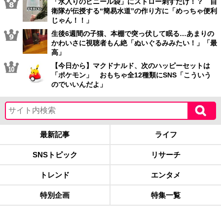
「水入りのビニール袋」にストロー刺すだけ！？ 自
衛隊が伝授する“簡易水道”の作り方に「めっちゃ便利
じゃん！！」
生後6週間の子猫、本棚で突っ伏して眠る…あまりの
かわいさに視聴者もん絶「ぬいぐるみみたい！」「最
高」
【今日から】マクドナルド、次のハッピーセットは
「ポケモン」 おもちゃ全12種類にSNS「こういう
のでいいんだよ」
最新記事
ライフ
SNSトピック
リサーチ
トレンド
エンタメ
特別企画
特集一覧