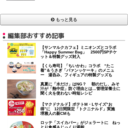
もっと見る
編集部おすすめ記事
【サンマルクカフェ】ミニオンズとコラボ
「Happy Summer Bag」 2500円SPチケ
ット＆特製グッズ封入
【くら寿司】「ちいかわ」コラボ “たこ
着”＆うさぎ「パァンッケーキ」のメニュ
ー 湯呑み、フィギュアの特製グッズも
真夏に「水だけ」はNG？ 朝のだし、みそ
汁が「熱中症」防ぐ理由とは…管理栄養士に
聞く火を使わない時短レシピ
【マクドナルド】ポテトM・Lサイズ“お
得”に 12日間限定「トクニナルド」実施
堺雅人の新CMも
ロッテ「スイカバー」がジェラートに ねっ
とり食感＆じっくり堪能