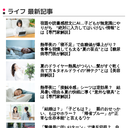
ライフ 最新記事
宿題や読書感想文にAI…子どもが無意識にや
りがち “絶対に入力してはいけない情報”と
は【専門家解説】
熱帯夜の「寝不足」で血糖値が爆上がり？
食事を我慢しても太る“夏の盲点”とは【糖尿
病専門医が解説】
夏のドライヤー熱風がつらい…髪がすぐ乾く
当て方＆タオルドライの“神テク”とは【美容
師解説】
熱帯夜に「接触冷感」シーツは逆効果？ 結
局暑い理由＆夏の快眠に導く“意外な寝具”と
は【専門家解説】
「結婚は？」「子どもは？」 親のおせっか
い、もはやホラー？ 「帰省ブルー」が“正
常な生存本能”と言えるワケ
「警備員に従いUターン」で違反切符？ 自