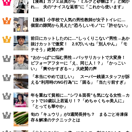
【漫画】カフェ店員から「ミルクと砂糖は？」と聞か
れ… 夫の“ナイスな返答”に「これから使います」
【漫画】小学校で人気の男性教師が女子トイレに…
個室の隙間から見えた“恐ろしいモノ”に「許せない」
前日にカットしたのに…“しっくりこない”男性→あか
抜けカットで激変！ 2.9万いいね「別人やん」「モ
テそう」絶賛の声
“おかっぱ”に悩む男性→バッサリカットで大変身！
ビフォーアフターに「え、同じ人！？」「かっこい
い」「爽やかすぎる～」大絶賛の声
「本当にやめてほしい」 スーパー銭湯スタッフが訴
える“利用時のNG行為”に「困る」「当たり前すぎ」
年を重ねて貧相に…“シワ＆面長”も気になる女性→カ
ットで10歳以上若返り！？「めちゃくちゃ美人に」
「とっても華やか」
旬の「キュウリ」が3週間長持ち？ まるごと冷凍保
存＆解凍のテクニックとは