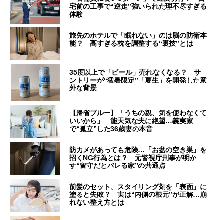
宅前の工事で“逆走”強いられた理不尽すぎる
体験
旅先のホテルで「眠れない」のは脳の防衛本
能？ 高すぎる枕を調整する“裏技”とは
35度以上で「ビール」売れなくなる？ サ
ントリーが“猛暑限定”「夏生」を開発した意
外な背景
【帰省ブルー】「うちの親、気を使わなくて
いいから」 能天気な夫に絶望…義実家
で“孤立”した36歳妻の本音
防カメがあっても危険…「お盆の空き巣」を
招くNG行為とは？ 元警視庁刑事が明か
す“留守だとバレる家”の共通点
前髪のセット、スタイリング剤を「表面」に
塗ると失敗？ 実は“内側の根元”が正解…崩
れない整え方とは