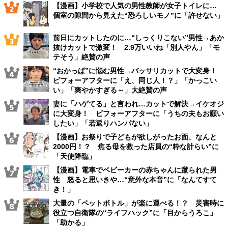
【漫画】小学校で人気の男性教師が女子トイレに…
個室の隙間から見えた“恐ろしいモノ”に「許せない」
前日にカットしたのに…“しっくりこない”男性→あか
抜けカットで激変！ 2.9万いいね「別人やん」「モ
テそう」絶賛の声
“おかっぱ”に悩む男性→バッサリカットで大変身！
ビフォーアフターに「え、同じ人！？」「かっこい
い」「爽やかすぎる～」大絶賛の声
妻に「ハゲてる」と言われ…カットで解決→イケオジ
に大変身！ ビフォーアフターに「うちの夫もお願い
したい」「若返りハンパない」
【漫画】お祭りで子どもが欲しがったお面、なんと
2000円！？ 焦る母を救った店員の“粋な計らい”に
「天使降臨」
【漫画】電車でベビーカーの赤ちゃんに蹴られた男
性 怒ると思いきや…“意外な本音”に「なんてすて
き！」
大量の「ペットボトル」が楽に運べる！？ 災害時に
役立つ自衛隊の“ライフハック”に「目からうろこ」
「助かる」