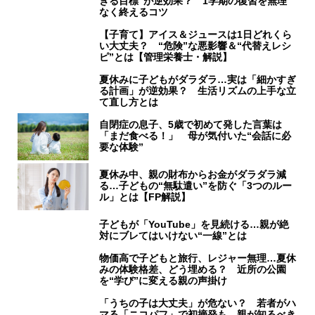
ぎる目標”が逆効果？ 1学期の復習を無理
なく終えるコツ
【子育て】アイス＆ジュースは1日どれくら
い大丈夫？ “危険”な悪影響＆“代替えレシ
ピ”とは【管理栄養士・解説】
夏休みに子どもがダラダラ…実は「細かすぎ
る計画」が逆効果？ 生活リズムの上手な立
て直し方とは
自閉症の息子、5歳で初めて発した言葉は
「まだ食べる！」 母が気付いた“会話に必
要な体験”
夏休み中、親の財布からお金がダラダラ減
る…子どもの“無駄遣い”を防ぐ「3つのルー
ル」とは【FP解説】
子どもが「YouTube」を見続ける…親が絶
対にブレてはいけない“一線”とは
物価高で子どもと旅行、レジャー無理…夏休
みの体験格差、どう埋める？ 近所の公園
を“学び”に変える親の声掛け
「うちの子は大丈夫」が危ない？ 若者がハ
マる「ニコパフ」で初摘発も 親が知るべき