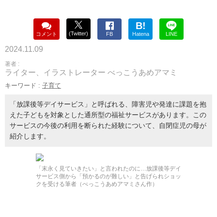
B!
(Twitter)
コメント
FB
Hatena
LINE
2024.11.09
著者 :
ライター、イラストレーター べっこうあめアマミ
キーワード :
子育て
「放課後等デイサービス」と呼ばれる、障害児や発達に課題を抱
えた子どもを対象とした通所型の福祉サービスがあります。この
サービスの今後の利用を断られた経験について、自閉症児の母が
紹介します。
「末永く見ていきたい」と言われたのに…放課後等デイ
サービス側から「預かるのが難しい」と告げられショッ
クを受ける筆者（べっこうあめアマミさん作）