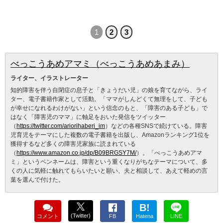
1
2
3
べっこうあめアマミ（べっこうあめあまみ）
ライター、イラストレーター
知的障害を伴う自閉症の息子と「きょうだい児」の娘を育てながら、ライ
ター、電子書籍作家として活動。「ママがしんどくて無理をして、子ども
が幸せになれるわけがない」という信念のもと、「障害のある子ども」で
はなく「障害児のママ」に軸足をおいた発信をツイッター
（
https://twitter.com/ariorihaberi_im
）などの各種SNSで続けている。障害
児育児をテーマにした複数の電子書籍を出版し、Amazonランキング1位を
獲得するなど多くの障害児家族に読まれている
（
https://www.amazon.co.jp/dp/B09BRGSY7M/
）。「べっこうあめアマ
ミ」というペンネームは、障害という重くなりがちなテーマについて、多
くの人に気軽に触れてもらいたいと願い、夫と相談して、あえて軽めの言
葉を選んで付けた。
B!
(Twitter)
コメント
FB
Hatena
LINE