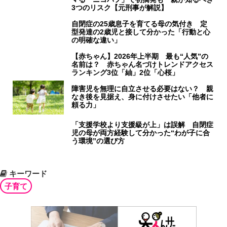
3つのリスク【元刑事が解説】
自閉症の25歳息子を育てる母の気付き 定
型発達の2歳児と接して分かった「行動と心
の明確な違い」
【赤ちゃん】2026年上半期 最も“人気”の
名前は？ 赤ちゃん名づけトレンドアクセス
ランキング3位「紬」2位「心桜」
障害児を無理に自立させる必要はない？ 親
なき後を見据え、身に付けさせたい「他者に
頼る力」
「支援学校より支援級が上」は誤解 自閉症
児の母が両方経験して分かった“わが子に合
う環境”の選び方
キーワード
子育て