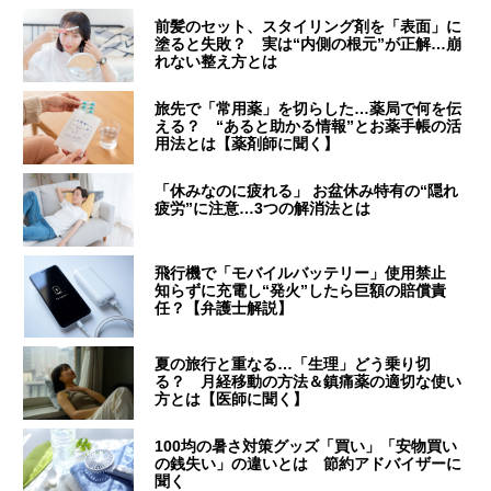
前髪のセット、スタイリング剤を「表面」に
塗ると失敗？ 実は“内側の根元”が正解…崩
れない整え方とは
旅先で「常用薬」を切らした…薬局で何を伝
える？ “あると助かる情報”とお薬手帳の活
用法とは【薬剤師に聞く】
「休みなのに疲れる」 お盆休み特有の“隠れ
疲労”に注意…3つの解消法とは
飛行機で「モバイルバッテリー」使用禁止
知らずに充電し“発火”したら巨額の賠償責
任？【弁護士解説】
夏の旅行と重なる…「生理」どう乗り切
る？ 月経移動の方法＆鎮痛薬の適切な使い
方とは【医師に聞く】
100均の暑さ対策グッズ「買い」「安物買い
の銭失い」の違いとは 節約アドバイザーに
聞く