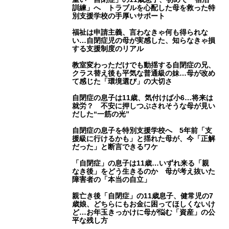
訓練」へ トラブルを心配した母を救った特
別支援学校の手厚いサポート
福祉は申請主義、言わなきゃ何も得られな
い…自閉症児の母が実感した、知らなきゃ損
する支援制度のリアル
教室変わっただけでも動揺する自閉症の兄、
クラス替え後も平気な普通級の妹…母が改め
て感じた「環境選び」の大切さ
自閉症の息子は11歳、気付けば小6…将来は
就労？ 不安に押しつぶされそうな母が見い
だした“一筋の光”
自閉症の息子を特別支援学校へ 5年前「支
援級に行けるかも」と揺れた母が、今「正解
だった」と断言できるワケ
「自閉症」の息子は11歳…いずれ来る「親
なき後」をどう生きるのか 母が考え抜いた
障害者の「本当の自立」
親亡き後「自閉症」の11歳息子、健常児の7
歳娘、どちらにもお金に困ってほしくないけ
ど…お年玉きっかけに母が悩む「資産」の公
平な残し方