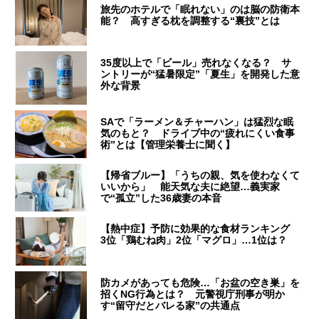
旅先のホテルで「眠れない」のは脳の防衛本
能？ 高すぎる枕を調整する“裏技”とは
35度以上で「ビール」売れなくなる？ サ
ントリーが“猛暑限定”「夏生」を開発した意
外な背景
SAで「ラーメン＆チャーハン」は猛烈な眠
気のもと？ ドライブ中の“疲れにくい食事
術”とは【管理栄養士に聞く】
【帰省ブルー】「うちの親、気を使わなくて
いいから」 能天気な夫に絶望…義実家
で“孤立”した36歳妻の本音
【熱中症】予防に効果的な食材ランキング
3位「鶏むね肉」2位「マグロ」…1位は？
防カメがあっても危険…「お盆の空き巣」を
招くNG行為とは？ 元警視庁刑事が明か
す“留守だとバレる家”の共通点