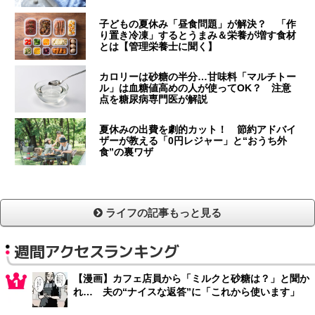
子どもの夏休み「昼食問題」が解決？ 「作
り置き冷凍」するとうまみ＆栄養が増す食材
とは【管理栄養士に聞く】
カロリーは砂糖の半分…甘味料「マルチトー
ル」は血糖値高めの人が使ってOK？ 注意
点を糖尿病専門医が解説
夏休みの出費を劇的カット！ 節約アドバイ
ザーが教える「0円レジャー」と“おうち外
食”の裏ワザ
ライフの記事もっと見る
週間アクセスランキング
【漫画】カフェ店員から「ミルクと砂糖は？」と聞か
れ… 夫の“ナイスな返答”に「これから使います」