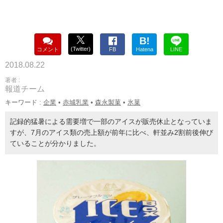
B!
(Twitter)
コメント
FB
Hatena
LINE
2018.08.22
著者 :
報道チーム
キーワード :
企業
•
赤城乳業
•
森永製菓
•
氷菓
記録的猛暑による需要増で一部のアイスが販売休止となっていま
すが、7月のアイス類の売上額が前年に比べ、軒並み2割前後伸び
ていることが分かりました。