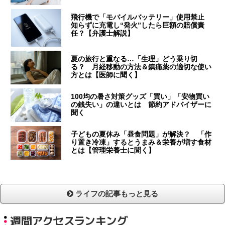
飛行機で「モバイルバッテリー」使用禁止
知らずに充電し“発火”したら巨額の賠償責
任？【弁護士解説】
夏の旅行と重なる…「生理」どう乗り切
る？ 月経移動の方法＆鎮痛薬の適切な使い
方とは【医師に聞く】
100均の暑さ対策グッズ「買い」「安物買い
の銭失い」の違いとは 節約アドバイザーに
聞く
子どもの夏休み「昼食問題」が解決？ 「作
り置き冷凍」するとうまみ＆栄養が増す食材
とは【管理栄養士に聞く】
ライフの記事もっと見る
週間アクセスランキング