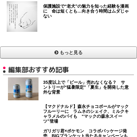
保護施設で“老犬”の魅力を知った経験を漫画
に 命は短くとも…向き合う時間はムダじゃ
ない
もっと見る
編集部おすすめ記事
35度以上で「ビール」売れなくなる？ サ
ントリーが“猛暑限定”「夏生」を開発した意
外な背景
【マクドナルド】森永チョコボールがマック
フルーリーに ラムネのシェイク、ミルクキ
ャラメルのパイも “マックの森永スイー
ツ”登場
ガリガリ君×ポケモン コラボパッケージ発
売 BIGブランケット当たるキャンペーンも