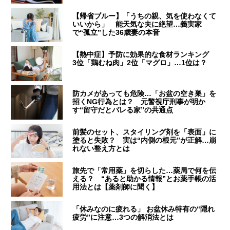
【帰省ブルー】「うちの親、気を使わなくて
いいから」 能天気な夫に絶望…義実家
で“孤立”した36歳妻の本音
【熱中症】予防に効果的な食材ランキング
3位「鶏むね肉」2位「マグロ」…1位は？
防カメがあっても危険…「お盆の空き巣」を
招くNG行為とは？ 元警視庁刑事が明か
す“留守だとバレる家”の共通点
前髪のセット、スタイリング剤を「表面」に
塗ると失敗？ 実は“内側の根元”が正解…崩
れない整え方とは
旅先で「常用薬」を切らした…薬局で何を伝
える？ “あると助かる情報”とお薬手帳の活
用法とは【薬剤師に聞く】
「休みなのに疲れる」 お盆休み特有の“隠れ
疲労”に注意…3つの解消法とは