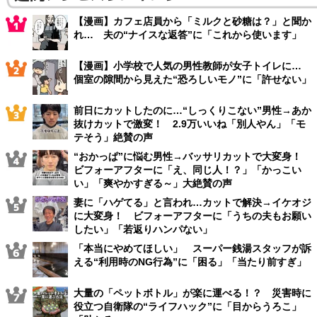
【漫画】カフェ店員から「ミルクと砂糖は？」と聞か
れ… 夫の“ナイスな返答”に「これから使います」
【漫画】小学校で人気の男性教師が女子トイレに…
個室の隙間から見えた“恐ろしいモノ”に「許せない」
前日にカットしたのに…“しっくりこない”男性→あか
抜けカットで激変！ 2.9万いいね「別人やん」「モ
テそう」絶賛の声
“おかっぱ”に悩む男性→バッサリカットで大変身！
ビフォーアフターに「え、同じ人！？」「かっこい
い」「爽やかすぎる～」大絶賛の声
妻に「ハゲてる」と言われ…カットで解決→イケオジ
に大変身！ ビフォーアフターに「うちの夫もお願い
したい」「若返りハンパない」
「本当にやめてほしい」 スーパー銭湯スタッフが訴
える“利用時のNG行為”に「困る」「当たり前すぎ」
大量の「ペットボトル」が楽に運べる！？ 災害時に
役立つ自衛隊の“ライフハック”に「目からうろこ」