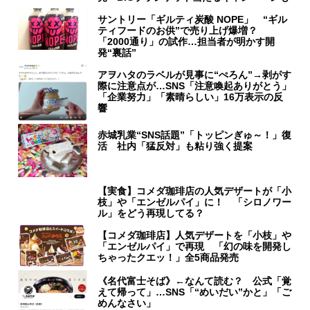
サントリー「ギルティ炭酸 NOPE」 “ギル
ティフードのお供”で売り上げ爆増？
「2000通り」の試作…担当者が明かす開
発“裏話”
アヲハタのラベルが見事に“ぺろん”→剥がす
際に注意点が…SNS「注意喚起ありがとう」
「企業努力」「素晴らしい」16万表示の反
響
赤城乳業“SNS話題”「トッピンぎゅ～！」復
活 社内「猛反対」も粘り強く提案
【実食】コメダ珈琲店の人気デザートが「小
枝」や「エンゼルパイ」に！ 「シロノワー
ル」をどう再現してる？
【コメダ珈琲店】人気デザートを「小枝」や
「エンゼルパイ」で再現 「幻の味を開発し
ちゃったクエッ！」全5商品発売
《名代富士そば》←なんて読む？ 公式「覚
えて帰って」…SNS「“めいだい”かと」「ご
めんなさい」