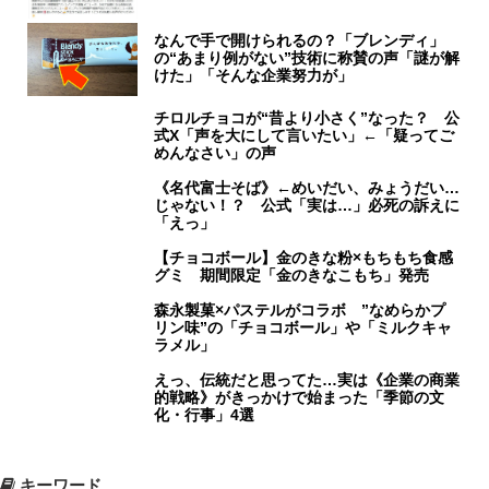
なんで手で開けられるの？「ブレンディ」
の“あまり例がない”技術に称賛の声「謎が解
けた」「そんな企業努力が」
チロルチョコが“昔より小さく”なった？ 公
式X「声を大にして言いたい」←「疑ってご
めんなさい」の声
《名代富士そば》←めいだい、みょうだい…
じゃない！？ 公式「実は…」必死の訴えに
「えっ」
【チョコボール】金のきな粉×もちもち食感
グミ 期間限定「金のきなこもち」発売
森永製菓×パステルがコラボ ”なめらかプ
リン味”の「チョコボール」や「ミルクキャ
ラメル」
えっ、伝統だと思ってた…実は《企業の商業
的戦略》がきっかけで始まった「季節の文
化・行事」4選
キーワード