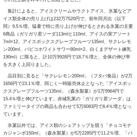
集計によると、アイスクリームやラクトアイス、氷菓などア
イス類全体の売り上げは232万7520円で、前年同月比（以下
同）9.5％増。猛暑で特に売り上げが伸びるとされる氷菓の主要
6商品（ガリガリ君ソーダ113mlと110ml、アイスの実アソート
7ml×12、アイスボックスグレープフルーツ135ml、サクレレモ
ン200ml、パピコホワイトサワー80ml×2、白くまデザート練乳
190ml）に限ると、計10万9928円で18.7％増と、全体の伸び率
を大きく上回りました。
品目別に見ると「サクレレモン200ml」（フタバ食品）が2万
1656円で23.1％増、同じく一時販売休止となった「アイスボッ
クスグレープフルーツ135ml」（森永製菓）が1万9964円で
15.4％増と伸びています。赤城乳業の「ガリガリ君ソーダ」は
ファミリータイプの商品も合わせて5万6083円で8.4％増となっ
ています。
氷菓以外では、アイス類のシェアトップを競う「チョコモナ
カジャンボ150ml」（森永製菓）が5万2285円で11.2％増、「パ