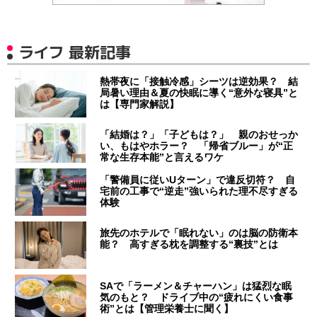
ライフ 最新記事
熱帯夜に「接触冷感」シーツは逆効果？ 結
局暑い理由＆夏の快眠に導く“意外な寝具”と
は【専門家解説】
「結婚は？」「子どもは？」 親のおせっか
い、もはやホラー？ 「帰省ブルー」が“正
常な生存本能”と言えるワケ
「警備員に従いUターン」で違反切符？ 自
宅前の工事で“逆走”強いられた理不尽すぎる
体験
旅先のホテルで「眠れない」のは脳の防衛本
能？ 高すぎる枕を調整する“裏技”とは
SAで「ラーメン＆チャーハン」は猛烈な眠
気のもと？ ドライブ中の“疲れにくい食事
術”とは【管理栄養士に聞く】