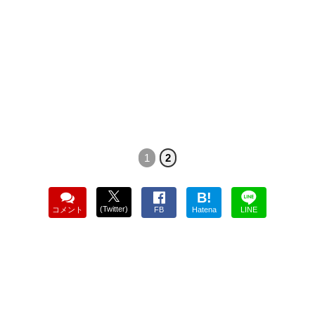
1
2
B!
(Twitter)
コメント
FB
Hatena
LINE