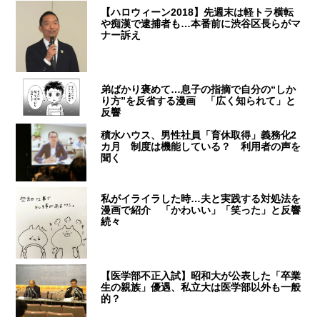
【ハロウィーン2018】先週末は軽トラ横転
や痴漢で逮捕者も…本番前に渋谷区長らがマ
ナー訴え
弟ばかり褒めて…息子の指摘で自分の“しか
り方”を反省する漫画 「広く知られて」と
反響
積水ハウス、男性社員「育休取得」義務化2
カ月 制度は機能している？ 利用者の声を
聞く
私がイライラした時…夫と実践する対処法を
漫画で紹介 「かわいい」「笑った」と反響
続々
【医学部不正入試】昭和大が公表した「卒業
生の親族」優遇、私立大は医学部以外も一般
的？