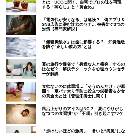
とは UCCに聞く、自宅でプロの味を再現
する「蒸らし」と「黄金比」
「電気代が安くなる」は危険？ 偽アプリ＆
SNS広告に潜む詐欺のワナ… 被害防ぐ3つの
対策【専門家解説】
「無糖炭酸水」は歯に影響する？ 知覚過敏
を防ぐ“正しい飲み方”とは
夏の旅行や帰省で「身近な人と衝突」するの
はなぜ？ 解決テクニックを心理カウンセラ
ーが解説
食欲ないのに体重増…「そうめんだけ」が原
因？ 夏バテ太り予防に役立つ栄養素＆夕食
の黄金比とは【管理栄養士に聞く】
風呂上がりのアイスはNG？ 夏にやりがち
な“3つの食習慣”が「不眠」引き起こすワケ
「歩けないほどの激痛」 暑いと“痛風”にな