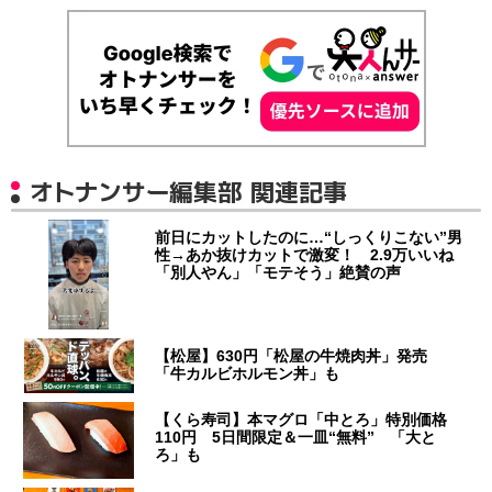
オトナンサー編集部 関連記事
前日にカットしたのに…“しっくりこない”男
性→あか抜けカットで激変！ 2.9万いいね
「別人やん」「モテそう」絶賛の声
【松屋】630円「松屋の牛焼肉丼」発売
「牛カルビホルモン丼」も
【くら寿司】本マグロ「中とろ」特別価格
110円 5日間限定＆一皿“無料” 「大と
ろ」も