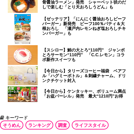
骨醤油ラーメン」発売 シャーベット状のだ
しで楽しむ「とり天おろしうどん」も
【ゼッテリア】「にんにく醤油おろしビーフ
バーガー」新発売 ビーフ100％パティ＆大
根おろし 「瀬戸内レモンねぎ塩おろしチキ
ンバーガー」も
【スシロー】鮪の大とろ“110円” ジャンボ
とろサーモン“110円” 「C.C.レモン」コラ
ボ新作スイーツも
【今日から】タリーズコーヒー福袋 ベアフ
ル「ハグミーボトル」＆刺繍チャーム、ドリ
ンクチケット封入
【今日から】ケンタッキー、ボリューム満点
「お盆バーレル」発売 最大“1210円”お得
キーワード
そうめん
ランキング
調査
ライフスタイル