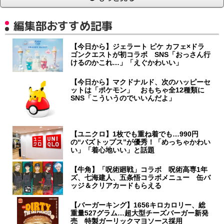
編集部おすすめ記事
【今日から】ジェラート ピケ カフェ×ドラ
ゴンクエストが初コラボ SNS「おっさん行
けるのかこれ…」「えぐかわいい」
【今日から】マクドナルド、次のハッピーセ
ットは「ポケモン」 おもちゃ全12種類に
SNS「こういうのでいいんだよ」
【ユニクロ】1枚でも重ね着でも…990円
の“バズトップス”が優秀！「めっちゃかわい
い」「着心地いい」と話題
【牛角】「呪術廻戦」コラボ 呪術高専1年
ズ、七海建人、五条悟コラボメニュー 缶バ
ッジ＆クリアカードもらえる
【バーガーキング】1656キロカロリー、総
重量527グラム…超大型チーズバーガー新発
売 特製ガーリックマヨソース採用