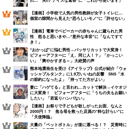
れ… 夫の“ナイスな返答”に「これから使います」
【漫画】小学校で人気の男性教師が女子トイレに…
個室の隙間から見えた“恐ろしいモノ”に「許せない」
【漫画】電車でベビーカーの赤ちゃんに蹴られた男
性 怒ると思いきや…“意外な本音”に「なんてすて
き！」
“おかっぱ”に悩む男性→バッサリカットで大変身！
ビフォーアフターに「え、同じ人！？」「かっこい
い」「爽やかすぎる～」大絶賛の声
熊本地震発生を受け《アイラップ》公式が紹介「ウォ
ッシャブルタンク」に1.9万いいねの反響 SNS「水
の節約になったよ」「持ってた方がよい」
妻に「ハゲてる」と言われ…カットで解決→イケオジ
に大変身！ ビフォーアフターに「うちの夫もお願い
したい」「若返りハンパない」
【漫画】お祭りで子どもが欲しがったお面、なんと
2000円！？ 焦る母を救った店員の“粋な計らい”に
「天使降臨」
大量の「ペットボトル」が楽に運べる！？ 災害時に