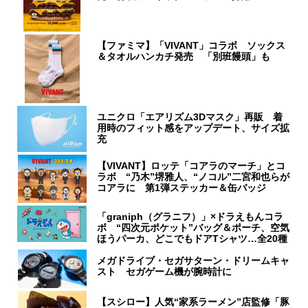
【ファミマ】「VIVANT」コラボ ソックス
＆タオルハンカチ発売 「別班饅頭」も
ユニクロ「エアリズム3Dマスク」再販 着
用時のフィット感をアップデート、サイズ拡
充
【VIVANT】ロッテ「コアラのマーチ」とコ
ラボ “乃木”堺雅人、“ノコル”二宮和也らが
コアラに 第1弾ステッカー＆缶バッジ
「graniph（グラニフ）」×ドラえもんコラ
ボ “四次元ポケット”バッグ＆ポーチ、空気
ほうパーカ、どこでもドアTシャツ…全20種
メガドライブ・セガサターン・ドリームキャ
スト セガゲーム機が腕時計に
【スシロー】人気“家系ラーメン”店監修「豚