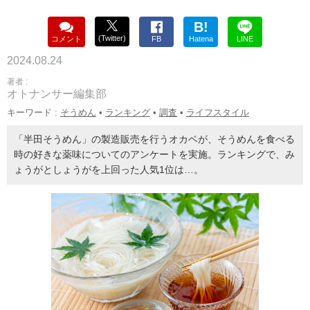
B!
(Twitter)
コメント
FB
Hatena
LINE
2024.08.24
著者 :
オトナンサー編集部
キーワード :
そうめん
•
ランキング
•
調査
•
ライフスタイル
「半田そうめん」の製造販売を行うオカベが、そうめんを食べる
時の好きな薬味についてのアンケートを実施。ランキングで、み
ょうがとしょうがを上回った人気1位は…。