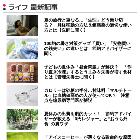
ライフ 最新記事
夏の旅行と重なる…「生理」どう乗り切
る？ 月経移動の方法＆鎮痛薬の適切な使い
方とは【医師に聞く】
100均の暑さ対策グッズ「買い」「安物買い
の銭失い」の違いとは 節約アドバイザーに
聞く
子どもの夏休み「昼食問題」が解決？ 「作
り置き冷凍」するとうまみ＆栄養が増す食材
とは【管理栄養士に聞く】
カロリーは砂糖の半分…甘味料「マルチトー
ル」は血糖値高めの人が使ってOK？ 注意
点を糖尿病専門医が解説
夏休みの出費を劇的カット！ 節約アドバイ
ザーが教える「0円レジャー」と“おうち外
食”の裏ワザ
「アイスコーヒー」が薄くなる致命的な原因