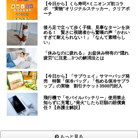
【今日から】くら寿司×ミニオンズ初コラ
ボ “実物”オリジナルステッカー、クリアポ
ーチ
後ろ足で立って歩く子猫、見事なターンを決
める！ 賢さに視聴者から驚嘆の声「かわい
すぎて耐えられない！」「なんて素晴らし
い」
「休みなのに疲れる」 お盆休み特有の“隠れ
疲労”に注意…3つの解消法とは
【今日から】「サブウェイ」サマーバッグ発
売 特製「保冷バッグ」「包める保冷サブラ
ップ」の実物 割引チケット3500円封入
飛行機で「モバイルバッテリー」使用禁止
知らずに充電し“発火”したら巨額の賠償責
任？【弁護士解説】
もっと見る