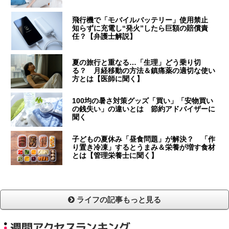
飛行機で「モバイルバッテリー」使用禁止
知らずに充電し“発火”したら巨額の賠償責
任？【弁護士解説】
夏の旅行と重なる…「生理」どう乗り切
る？ 月経移動の方法＆鎮痛薬の適切な使い
方とは【医師に聞く】
100均の暑さ対策グッズ「買い」「安物買い
の銭失い」の違いとは 節約アドバイザーに
聞く
子どもの夏休み「昼食問題」が解決？ 「作
り置き冷凍」するとうまみ＆栄養が増す食材
とは【管理栄養士に聞く】
ライフの記事もっと見る
週間アクセスランキング