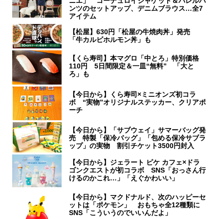
ニエ」 コーデュロイジャケット＆バレルパ
ンツのセットアップ、デニムブラウス…全7
アイテム
【松屋】630円「松屋の牛焼肉丼」発売
「牛カルビホルモン丼」も
【くら寿司】本マグロ「中とろ」特別価格
110円 5日間限定＆一皿“無料” 「大と
ろ」も
【今日から】くら寿司×ミニオンズ初コラ
ボ “実物”オリジナルステッカー、クリアポ
ーチ
【今日から】「サブウェイ」サマーバッグ発
売 特製「保冷バッグ」「包める保冷サブラ
ップ」の実物 割引チケット3500円封入
【今日から】ジェラート ピケ カフェ×ドラ
ゴンクエストが初コラボ SNS「おっさん行
けるのかこれ…」「えぐかわいい」
【今日から】マクドナルド、次のハッピーセ
ットは「ポケモン」 おもちゃ全12種類に
SNS「こういうのでいいんだよ」