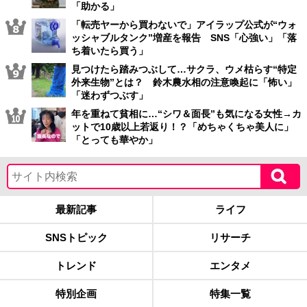
「助かる」
「転売ヤーから買わないで」アイラップ公式が“ウォ
ッシャブルタンク”増産を報告 SNS「心強い」「落
ち着いたら買う」
見つけたら踏みつぶして…サクラ、ウメ枯らす“特定
外来生物”とは？ 鈴木農水相の注意喚起に「怖い」
「迷わずつぶす」
年を重ねて貧相に…“シワ＆面長”も気になる女性→カ
ットで10歳以上若返り！？「めちゃくちゃ美人に」
「とっても華やか」
最新記事
ライフ
SNSトピック
リサーチ
トレンド
エンタメ
特別企画
特集一覧