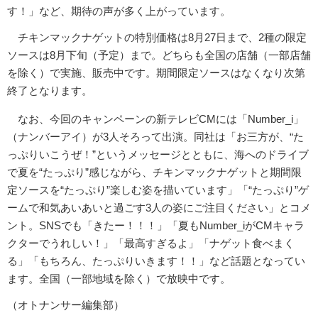
す！」など、期待の声が多く上がっています。
チキンマックナゲットの特別価格は8月27日まで、2種の限定
ソースは8月下旬（予定）まで。どちらも全国の店舗（一部店舗
を除く）で実施、販売中です。期間限定ソースはなくなり次第
終了となります。
なお、今回のキャンペーンの新テレビCMには「Number_i」
（ナンバーアイ）が3人そろって出演。同社は「お三方が、“た
っぷりいこうぜ！”というメッセージとともに、海へのドライブ
で夏を“たっぷり”感じながら、チキンマックナゲットと期間限
定ソースを“たっぷり”楽しむ姿を描いています」「“たっぷり”ゲ
ームで和気あいあいと過ごす3人の姿にご注目ください」とコメ
ント。SNSでも「きたー！！！」「夏もNumber_iがCMキャラ
クターでうれしい！」「最高すぎるよ」「ナゲット食べまく
る」「もちろん、たっぷりいきます！！」など話題となってい
ます。全国（一部地域を除く）で放映中です。
（オトナンサー編集部）