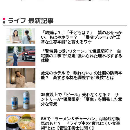
ライフ 最新記事
「結婚は？」「子どもは？」 親のおせっか
い、もはやホラー？ 「帰省ブルー」が“正
常な生存本能”と言えるワケ
「警備員に従いUターン」で違反切符？ 自
宅前の工事で“逆走”強いられた理不尽すぎる
体験
旅先のホテルで「眠れない」のは脳の防衛本
能？ 高すぎる枕を調整する“裏技”とは
35度以上で「ビール」売れなくなる？ サ
ントリーが“猛暑限定”「夏生」を開発した意
外な背景
SAで「ラーメン＆チャーハン」は猛烈な眠
気のもと？ ドライブ中の“疲れにくい食事
術”とは【管理栄養士に聞く】