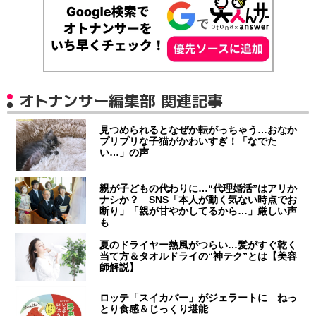
オトナンサー編集部 関連記事
見つめられるとなぜか転がっちゃう…おなか
プリプリな子猫がかわいすぎ！「なでた
い…」の声
親が子どもの代わりに…“代理婚活”はアリか
ナシか？ SNS「本人が動く気ない時点でお
断り」「親が甘やかしてるから…」厳しい声
も
夏のドライヤー熱風がつらい…髪がすぐ乾く
当て方＆タオルドライの“神テク”とは【美容
師解説】
ロッテ「スイカバー」がジェラートに ねっ
とり食感＆じっくり堪能