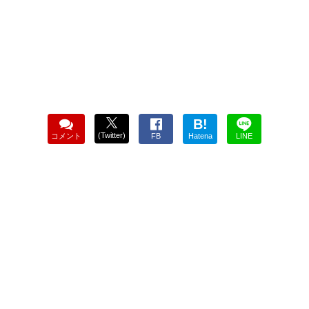
B!
(Twitter)
コメント
FB
Hatena
LINE