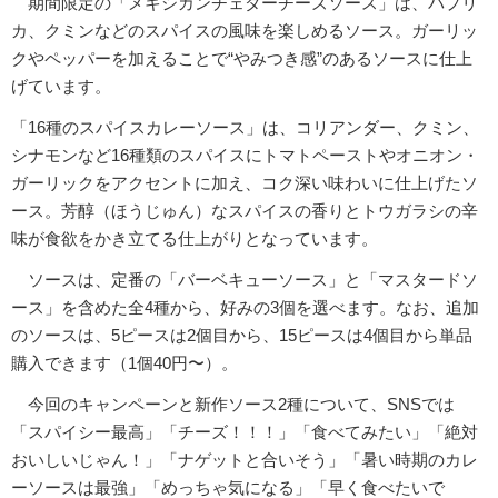
期間限定の「メキシカンチェダーチーズソース」は、パプリ
カ、クミンなどのスパイスの風味を楽しめるソース。ガーリッ
クやペッパーを加えることで“やみつき感”のあるソースに仕上
げています。
「16種のスパイスカレーソース」は、コリアンダー、クミン、
シナモンなど16種類のスパイスにトマトペーストやオニオン・
ガーリックをアクセントに加え、コク深い味わいに仕上げたソ
ース。芳醇（ほうじゅん）なスパイスの香りとトウガラシの辛
味が食欲をかき立てる仕上がりとなっています。
ソースは、定番の「バーベキューソース」と「マスタードソ
ース」を含めた全4種から、好みの3個を選べます。なお、追加
のソースは、5ピースは2個目から、15ピースは4個目から単品
購入できます（1個40円〜）。
今回のキャンペーンと新作ソース2種について、SNSでは
「スパイシー最高」「チーズ！！！」「食べてみたい」「絶対
おいしいじゃん！」「ナゲットと合いそう」「暑い時期のカレ
ーソースは最強」「めっちゃ気になる」「早く食べたいで