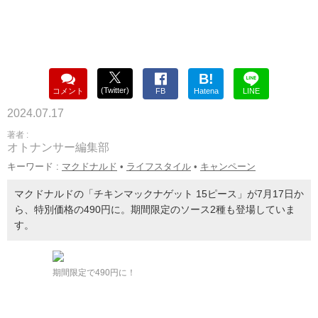
B!
(Twitter)
コメント
FB
Hatena
LINE
2024.07.17
著者 :
オトナンサー編集部
キーワード :
マクドナルド
•
ライフスタイル
•
キャンペーン
マクドナルドの「チキンマックナゲット 15ピース」が7月17日か
ら、特別価格の490円に。期間限定のソース2種も登場していま
す。
期間限定で490円に！