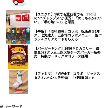
【ユニクロ】1枚でも重ね着でも…990円
の“バズトップス”が優秀！「めっちゃかわい
い」「着心地いい」と話題
【牛角】「呪術廻戦」コラボ 呪術高専1年
ズ、七海建人、五条悟コラボメニュー 缶バ
ッジ＆クリアカードもらえる
【バーガーキング】1656キロカロリー、総
重量527グラム…超大型チーズバーガー新発
売 特製ガーリックマヨソース採用
【ファミマ】「VIVANT」コラボ ソックス
＆タオルハンカチ発売 「別班饅頭」も
キーワード