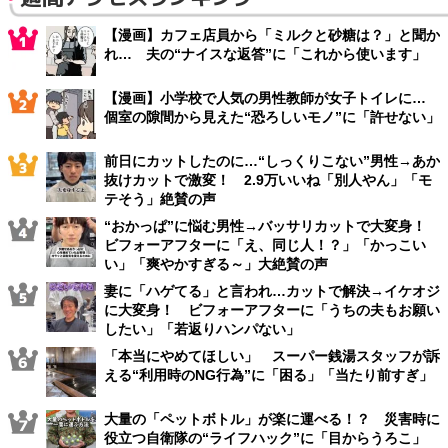
【漫画】カフェ店員から「ミルクと砂糖は？」と聞か
れ… 夫の“ナイスな返答”に「これから使います」
【漫画】小学校で人気の男性教師が女子トイレに…
個室の隙間から見えた“恐ろしいモノ”に「許せない」
前日にカットしたのに…“しっくりこない”男性→あか
抜けカットで激変！ 2.9万いいね「別人やん」「モ
テそう」絶賛の声
“おかっぱ”に悩む男性→バッサリカットで大変身！
ビフォーアフターに「え、同じ人！？」「かっこい
い」「爽やかすぎる～」大絶賛の声
妻に「ハゲてる」と言われ…カットで解決→イケオジ
に大変身！ ビフォーアフターに「うちの夫もお願い
したい」「若返りハンパない」
「本当にやめてほしい」 スーパー銭湯スタッフが訴
える“利用時のNG行為”に「困る」「当たり前すぎ」
大量の「ペットボトル」が楽に運べる！？ 災害時に
役立つ自衛隊の“ライフハック”に「目からうろこ」