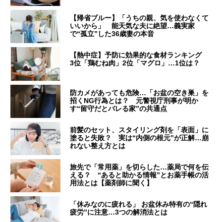
【帰省ブルー】「うちの親、気を使わなくて
いいから」 能天気な夫に絶望…義実家
で“孤立”した36歳妻の本音
【熱中症】予防に効果的な食材ランキング
3位「鶏むね肉」2位「マグロ」…1位は？
防カメがあっても危険…「お盆の空き巣」を
招くNG行為とは？ 元警視庁刑事が明か
す“留守だとバレる家”の共通点
前髪のセット、スタイリング剤を「表面」に
塗ると失敗？ 実は“内側の根元”が正解…崩
れない整え方とは
旅先で「常用薬」を切らした…薬局で何を伝
える？ “あると助かる情報”とお薬手帳の活
用法とは【薬剤師に聞く】
「休みなのに疲れる」 お盆休み特有の“隠れ
疲労”に注意…3つの解消法とは