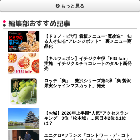
もっと見る
編集部おすすめ記事
【ドミノ・ピザ】看板メニュー“魔改造” 知
る人ぞ知る“アレンジポテト” 裏メニュー商
品化
【キルフェボン】イチジク主役「FIG fair」
実施 イチジク＆チョコレートのタルト新発
売
ロッテ「爽」 贅沢シリーズ第4弾「爽 贅沢
果実シャインマスカット」発売
【お城】2026年上半期“人気”アクセスラン
キング 3位「松本城」…東日本2位＆1位
は？
ユニクロ×フランス「コントワー・デ・コト