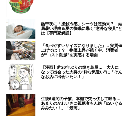
熱帯夜に「接触冷感」シーツは逆効果？ 結
局暑い理由＆夏の快眠に導く“意外な寝具”と
は【専門家解説】
「食べやすいサイズになりました」→実質値
上げでは！？ 物価上昇が続く中、消費者
が“コスト削減”を実感する場面
【漫画】約20年ぶりの焼き鳥屋… 大人に
なって出会った大将の“粋な気遣い”に「そん
なお店に出会いたい！」
生後6週間の子猫、本棚で突っ伏して眠る…
あまりのかわいさに視聴者もん絶「ぬいぐる
みみたい！」「最高」