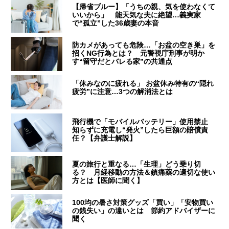
【帰省ブルー】「うちの親、気を使わなくて
いいから」 能天気な夫に絶望…義実家
で“孤立”した36歳妻の本音
防カメがあっても危険…「お盆の空き巣」を
招くNG行為とは？ 元警視庁刑事が明か
す“留守だとバレる家”の共通点
「休みなのに疲れる」 お盆休み特有の“隠れ
疲労”に注意…3つの解消法とは
飛行機で「モバイルバッテリー」使用禁止
知らずに充電し“発火”したら巨額の賠償責
任？【弁護士解説】
夏の旅行と重なる…「生理」どう乗り切
る？ 月経移動の方法＆鎮痛薬の適切な使い
方とは【医師に聞く】
100均の暑さ対策グッズ「買い」「安物買い
の銭失い」の違いとは 節約アドバイザーに
聞く