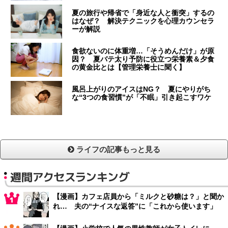
夏の旅行や帰省で「身近な人と衝突」するの
はなぜ？ 解決テクニックを心理カウンセラ
ーが解説
食欲ないのに体重増…「そうめんだけ」が原
因？ 夏バテ太り予防に役立つ栄養素＆夕食
の黄金比とは【管理栄養士に聞く】
風呂上がりのアイスはNG？ 夏にやりがち
な“3つの食習慣”が「不眠」引き起こすワケ
ライフの記事もっと見る
週間アクセスランキング
【漫画】カフェ店員から「ミルクと砂糖は？」と聞か
れ… 夫の“ナイスな返答”に「これから使います」