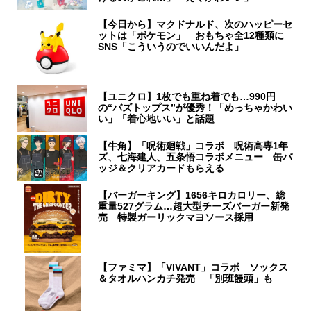
【今日から】マクドナルド、次のハッピーセ
ットは「ポケモン」 おもちゃ全12種類に
SNS「こういうのでいいんだよ」
【ユニクロ】1枚でも重ね着でも…990円
の“バズトップス”が優秀！「めっちゃかわい
い」「着心地いい」と話題
【牛角】「呪術廻戦」コラボ 呪術高専1年
ズ、七海建人、五条悟コラボメニュー 缶バ
ッジ＆クリアカードもらえる
【バーガーキング】1656キロカロリー、総
重量527グラム…超大型チーズバーガー新発
売 特製ガーリックマヨソース採用
【ファミマ】「VIVANT」コラボ ソックス
＆タオルハンカチ発売 「別班饅頭」も