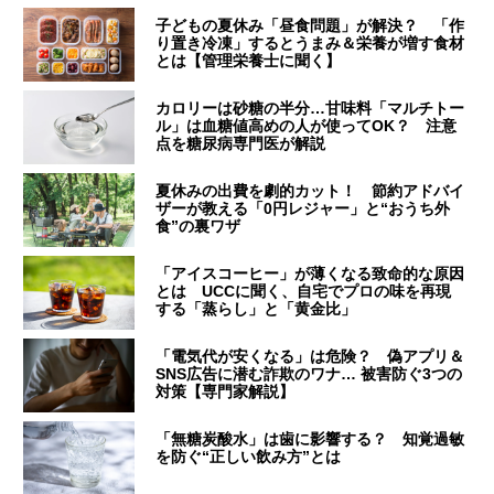
子どもの夏休み「昼食問題」が解決？ 「作
り置き冷凍」するとうまみ＆栄養が増す食材
とは【管理栄養士に聞く】
カロリーは砂糖の半分…甘味料「マルチトー
ル」は血糖値高めの人が使ってOK？ 注意
点を糖尿病専門医が解説
夏休みの出費を劇的カット！ 節約アドバイ
ザーが教える「0円レジャー」と“おうち外
食”の裏ワザ
「アイスコーヒー」が薄くなる致命的な原因
とは UCCに聞く、自宅でプロの味を再現
する「蒸らし」と「黄金比」
「電気代が安くなる」は危険？ 偽アプリ＆
SNS広告に潜む詐欺のワナ… 被害防ぐ3つの
対策【専門家解説】
「無糖炭酸水」は歯に影響する？ 知覚過敏
を防ぐ“正しい飲み方”とは