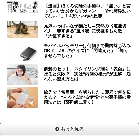
【漫画】ほくろ切除の手術中、「痛い」と言
っていいか分からずガマン 「それ麻酔効い
てない！」1.4万いいねの反響
元気いっぱいな子猫たち→突然の《電池切
れ》 尊すぎる“座り寝”に視聴者もん絶！
「天使すぎる」
モバイルバッテリーは何個まで機内持ち込み
OK？ JALのクイズに「間違えた」「知り
ませんでした」
前髪のセット、スタイリング剤を「表面」に
塗ると失敗？ 実は“内側の根元”が正解…崩
れない整え方とは
旅先で「常用薬」を切らした…薬局で何を伝
える？ “あると助かる情報”とお薬手帳の活
用法とは【薬剤師に聞く】
もっと見る