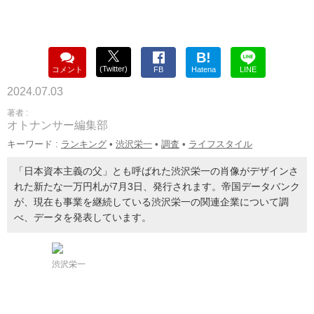
B!
(Twitter)
コメント
FB
Hatena
LINE
2024.07.03
著者 :
オトナンサー編集部
キーワード :
ランキング
•
渋沢栄一
•
調査
•
ライフスタイル
「日本資本主義の父」とも呼ばれた渋沢栄一の肖像がデザインさ
れた新たな一万円札が7月3日、発行されます。帝国データバンク
が、現在も事業を継続している渋沢栄一の関連企業について調
べ、データを発表しています。
渋沢栄一