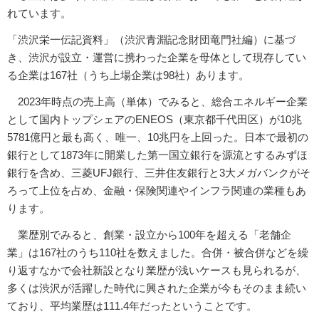
れています。
「渋沢栄一伝記資料」（渋沢青淵記念財団竜門社編）に基づ
き、渋沢が設立・運営に携わった企業を母体として現存してい
る企業は167社（うち上場企業は98社）あります。
2023年時点の売上高（単体）でみると、総合エネルギー企業
として国内トップシェアのENEOS（東京都千代田区）が10兆
5781億円と最も高く、唯一、10兆円を上回った。日本で最初の
銀行として1873年に開業した第一国立銀行を源流とするみずほ
銀行を含め、三菱UFJ銀行、三井住友銀行と3大メガバンクがそ
ろって上位を占め、金融・保険関連やインフラ関連の業種もあ
ります。
業歴別でみると、創業・設立から100年を超える「老舗企
業」は167社のうち110社を数えました。合併・被合併などを繰
り返すなかで会社新設となり業歴が浅いケースも見られるが、
多くは渋沢が活躍した時代に興された企業が今もそのまま続い
ており、平均業歴は111.4年だったということです。