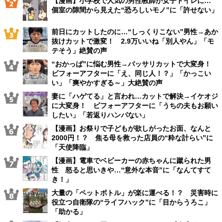
【漫画】小学校で人気の男性教師が女子トイレに…
個室の隙間から見えた“恐ろしいモノ”に「許せない」
前日にカットしたのに…“しっくりこない”男性→あか
抜けカットで激変！ 2.9万いいね「別人やん」「モ
テそう」絶賛の声
“おかっぱ”に悩む男性→バッサリカットで大変身！
ビフォーアフターに「え、同じ人！？」「かっこい
い」「爽やかすぎる～」大絶賛の声
妻に「ハゲてる」と言われ…カットで解決→イケオジ
に大変身！ ビフォーアフターに「うちの夫もお願い
したい」「若返りハンパない」
【漫画】お祭りで子どもが欲しがったお面、なんと
2000円！？ 焦る母を救った店員の“粋な計らい”に
「天使降臨」
【漫画】電車でベビーカーの赤ちゃんに蹴られた男
性 怒ると思いきや…“意外な本音”に「なんてすて
き！」
大量の「ペットボトル」が楽に運べる！？ 災害時に
役立つ自衛隊の“ライフハック”に「目からうろこ」
「助かる」