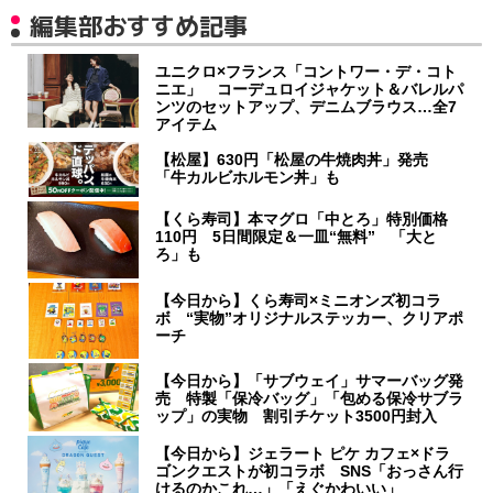
編集部おすすめ記事
ユニクロ×フランス「コントワー・デ・コト
ニエ」 コーデュロイジャケット＆バレルパ
ンツのセットアップ、デニムブラウス…全7
アイテム
【松屋】630円「松屋の牛焼肉丼」発売
「牛カルビホルモン丼」も
【くら寿司】本マグロ「中とろ」特別価格
110円 5日間限定＆一皿“無料” 「大と
ろ」も
【今日から】くら寿司×ミニオンズ初コラ
ボ “実物”オリジナルステッカー、クリアポ
ーチ
【今日から】「サブウェイ」サマーバッグ発
売 特製「保冷バッグ」「包める保冷サブラ
ップ」の実物 割引チケット3500円封入
【今日から】ジェラート ピケ カフェ×ドラ
ゴンクエストが初コラボ SNS「おっさん行
けるのかこれ…」「えぐかわいい」