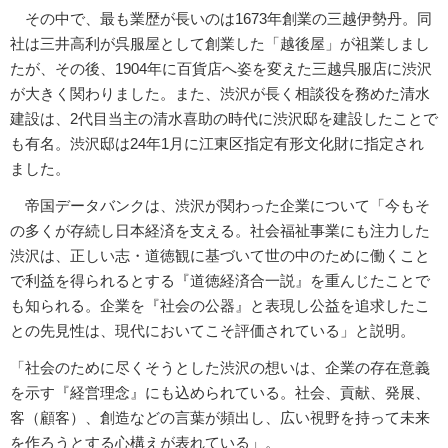
その中で、最も業歴が長いのは1673年創業の三越伊勢丹。同
社は三井高利が呉服屋として創業した「越後屋」が祖業しまし
たが、その後、1904年に百貨店へ姿を変えた三越呉服店に渋沢
が大きく関わりました。また、渋沢が長く相談役を務めた清水
建設は、2代目当主の清水喜助の時代に渋沢邸を建設したことで
も有名。渋沢邸は24年1月に江東区指定有形文化財に指定され
ました。
帝国データバンクは、渋沢が関わった企業について「今もそ
の多くが存続し日本経済を支える。社会福祉事業にも注力した
渋沢は、正しい志・道徳観に基づいて世の中のために働くこと
で利益を得られるとする『道徳経済合一説』を重んじたことで
も知られる。企業を『社会の公器』と表現し公益を追求したこ
との先見性は、現代においてこそ評価されている」と説明。
「社会のために尽くそうとした渋沢の想いは、企業の存在意義
を示す『経営理念』にも込められている。社会、貢献、発展、
客（顧客）、創造などの言葉が頻出し、広い視野を持って未来
を作ろうとする心構えが表れている」。