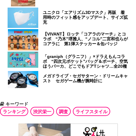
ユニクロ「エアリズム3Dマスク」再販 着
用時のフィット感をアップデート、サイズ拡
充
【VIVANT】ロッテ「コアラのマーチ」とコ
ラボ “乃木”堺雅人、“ノコル”二宮和也らが
コアラに 第1弾ステッカー＆缶バッジ
「graniph（グラニフ）」×ドラえもんコラ
ボ “四次元ポケット”バッグ＆ポーチ、空気
ほうパーカ、どこでもドアTシャツ…全20種
メガドライブ・セガサターン・ドリームキャ
スト セガゲーム機が腕時計に
キーワード
ランキング
渋沢栄一
調査
ライフスタイル