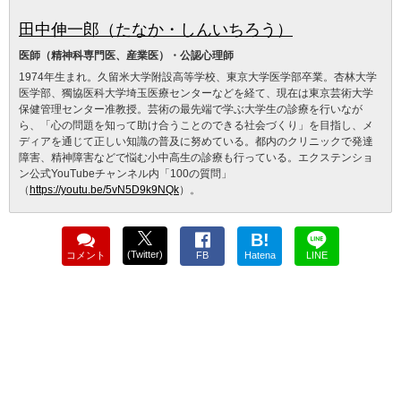
田中伸一郎（たなか・しんいちろう）
医師（精神科専門医、産業医）・公認心理師
1974年生まれ。久留米大学附設高等学校、東京大学医学部卒業。杏林大学
医学部、獨協医科大学埼玉医療センターなどを経て、現在は東京芸術大学
保健管理センター准教授。芸術の最先端で学ぶ大学生の診療を行いなが
ら、「心の問題を知って助け合うことのできる社会づくり」を目指し、メ
ディアを通じて正しい知識の普及に努めている。都内のクリニックで発達
障害、精神障害などで悩む小中高生の診療も行っている。エクステンショ
ン公式YouTubeチャンネル内「100の質問」
（
https://youtu.be/5vN5D9k9NQk
）。
B!
(Twitter)
コメント
FB
Hatena
LINE