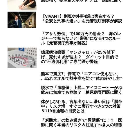
感染招く“要注意スポット”とは 医師に聞く
【VIVANT】別班や外事4課は実在する？
「公安と刑事の違い」を元警視庁刑事が解説
「アサリ数個」で100万円の罰金？ 海のレ
ジャーで知らないと“密漁”になる4つのルー
ル【元警視庁刑事が解説】
糖尿病治療薬「マンジャロ」が25％値下
げ、売れすぎが理由？ ダイエット目的で
の“不適切利用”に専門医が警鐘
熊本で震度7、停電で「エアコン使えない」
…ぬれタオルで熱中症を防ぐ“体の冷やし方”
脱水で「血糖値」上昇…アイスコーヒーがぶ
飲みは無糖でも危険？ 糖尿病専門医に聞く
体がしびれる、言葉出ない…暑い日は「脳卒
中」リスク増 すぐに実行すべき5つの対策
＆119番通報の目安とは
「炭酸水」の飲み過ぎで“胃潰瘍”に！？ 医
師に聞く本当のリスク＆注意すべき人の特徴