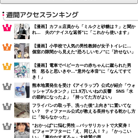
週間アクセスランキング
【漫画】カフェ店員から「ミルクと砂糖は？」と聞か
れ… 夫の“ナイスな返答”に「これから使います」
【漫画】小学校で人気の男性教師が女子トイレに…
個室の隙間から見えた“恐ろしいモノ”に「許せない」
【漫画】電車でベビーカーの赤ちゃんに蹴られた男
性 怒ると思いきや…“意外な本音”に「なんてすて
き！」
熊本地震発生を受け《アイラップ》公式が紹介「ウォ
ッシャブルタンク」に1.9万いいねの反響 SNS「水
の節約になったよ」「持ってた方がよい」
フライパンの取っ手、洗った後“上向き”に置いてな
い？ ティファール公式が教える長持ちする乾かし方
に「知らなかった」
“おかっぱ”に悩む男性→バッサリカットで大変身！
ビフォーアフターに「え、同じ人！？」「かっこい
い」「爽やかすぎる～」大絶賛の声