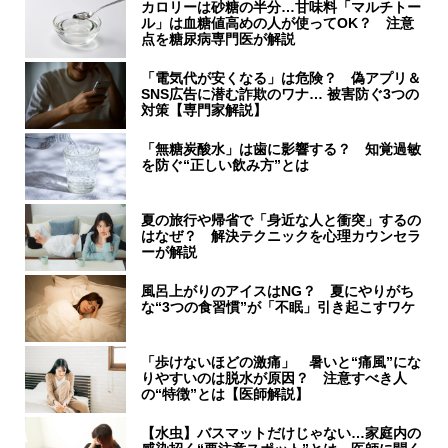
カロリーは砂糖の半分…甘味料「マルチトー
ル」は血糖値高めの人が使ってOK？ 注意
点を糖尿病専門医が解説
「電気代が安くなる」は危険？ 偽アプリ＆
SNS広告に潜む詐欺のワナ… 被害防ぐ3つの
対策【専門家解説】
「無糖炭酸水」は歯に影響する？ 知覚過敏
を防ぐ“正しい飲み方”とは
夏の旅行や帰省で「身近な人と衝突」するの
はなぜ？ 解決テクニックを心理カウンセラ
ーが解説
風呂上がりのアイスはNG？ 夏にやりがち
な“3つの食習慣”が「不眠」引き起こすワケ
「歩けないほどの激痛」 暑いと“痛風”にな
りやすいのは脱水が原因？ 注意すべき人
の“特徴”とは【医師解説】
【水虫】バスマットだけじゃない…家庭内の