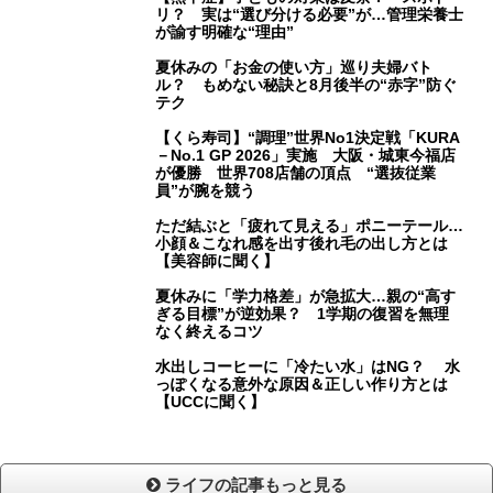
リ？ 実は“選び分ける必要”が…管理栄養士
が諭す明確な“理由”
夏休みの「お金の使い方」巡り夫婦バト
ル？ もめない秘訣と8月後半の“赤字”防ぐ
テク
【くら寿司】“調理”世界No1決定戦「KURA
－No.1 GP 2026」実施 大阪・城東今福店
が優勝 世界708店舗の頂点 “選抜従業
員”が腕を競う
ただ結ぶと「疲れて見える」ポニーテール…
小顔＆こなれ感を出す後れ毛の出し方とは
【美容師に聞く】
夏休みに「学力格差」が急拡大…親の“高す
ぎる目標”が逆効果？ 1学期の復習を無理
なく終えるコツ
水出しコーヒーに「冷たい水」はNG？ 水
っぽくなる意外な原因＆正しい作り方とは
【UCCに聞く】
ライフの記事もっと見る