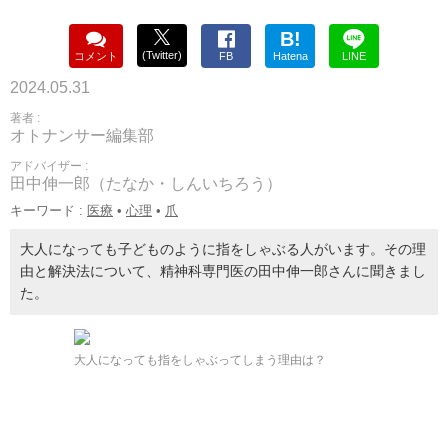
B!
(Twitter)
コメント
FB
Hatena
LINE
2024.05.31
著者 :
オトナンサー編集部
アドバイザー :
田中伸一郎（たなか・しんいちろう）
キーワード :
医療
•
心理
•
爪
大人になっても子どものように指をしゃぶる人がいます。その理
由と解決法について、精神科専門医の田中伸一郎さんに聞きまし
た。
大人になっても指をしゃぶってしまう理由は？