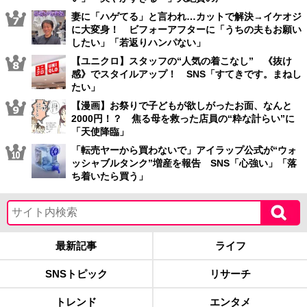
妻に「ハゲてる」と言われ…カットで解決→イケオジ
に大変身！ ビフォーアフターに「うちの夫もお願い
したい」「若返りハンパない」
【ユニクロ】スタッフの“人気の着こなし” 《抜け
感》でスタイルアップ！ SNS「すてきです。まねし
たい」
【漫画】お祭りで子どもが欲しがったお面、なんと
2000円！？ 焦る母を救った店員の“粋な計らい”に
「天使降臨」
「転売ヤーから買わないで」アイラップ公式が“ウォ
ッシャブルタンク”増産を報告 SNS「心強い」「落
ち着いたら買う」
最新記事
ライフ
SNSトピック
リサーチ
トレンド
エンタメ