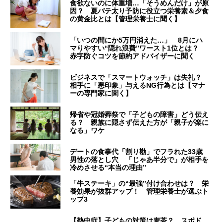
食欲ないのに体重増…「そうめんだけ」が原
因？ 夏バテ太り予防に役立つ栄養素＆夕食
の黄金比とは【管理栄養士に聞く】
「いつの間にか5万円消えた…」 8月にハ
マりやすい“隠れ浪費”ワースト1位とは？
赤字防ぐコツを節約アドバイザーに聞く
ビジネスで「スマートウォッチ」は失礼？
相手に「悪印象」与えるNG行為とは【マナ
ーの専門家に聞く】
帰省や冠婚葬祭で「子どもの障害」どう伝え
る？ 親族に隠さず伝えた方が「親子が楽に
なる」ワケ
デートの食事代「割り勘」でフラれた33歳
男性の落とし穴 「じゃあ半分で」が相手を
冷めさせる“本当の理由”
「牛ステーキ」の“最強”付け合わせは？ 栄
養効果が抜群アップ！ 管理栄養士が選ぶト
ップ3
【熱中症】子どもの対策は麦茶？ スポド