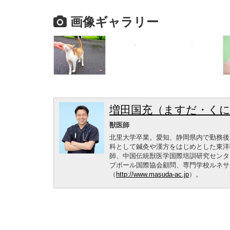
画像ギャラリー
増田国充（ますだ・く
獣医師
北里大学卒業。愛知、静岡県内で勤務後
科として鍼灸や漢方をはじめとした東洋
師、中国伝統獣医学国際培訓研究センタ
ブボール国際協会顧問、専門学校ルネサ
（
http://www.masuda-ac.jp
）。