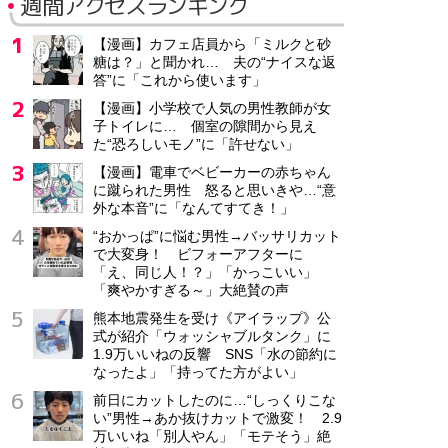
週間アクセスランキング
【漫画】カフェ店員から「ミルクと砂
糖は？」と聞かれ… 夫の“ナイスな返
答”に「これから使います」
【漫画】小学校で人気の男性教師が女
子トイレに… 個室の隙間から見え
た“恐ろしいモノ”に「許せない」
【漫画】電車でベビーカーの赤ちゃん
に蹴られた男性 怒ると思いきや…“意
外な本音”に「なんてすてき！」
“おかっぱ”に悩む男性→バッサリカット
で大変身！ ビフォーアフターに
「え、同じ人！？」「かっこいい」
「爽やかすぎる～」大絶賛の声
熊本地震発生を受け《アイラップ》公
式が紹介「ウォッシャブルタンク」に
1.9万いいねの反響 SNS「水の節約に
なったよ」「持ってた方がよい」
前日にカットしたのに…“しっくりこな
い”男性→あか抜けカットで激変！ 2.9
万いいね「別人やん」「モテそう」絶