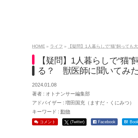
HOME
ライフ
【疑問】1人暮らしで“猫”飼っても
【疑問】1人暮らしで“猫
る？ 獣医師に聞いてみ
2024.01.08
著者 :
オトナンサー編集部
アドバイザー :
増田国充（ますだ・くにみつ）
キーワード :
動物
コメント
(Twitter)
Facebook
B!
Boo