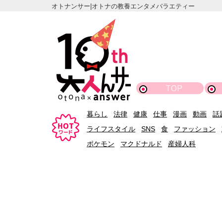
オトナンサー|オトナの教養エンタメバラエティー
TOP
暮らし
法律
健康
仕事
漫画
動画
話
ライフスタイル
SNS
食
ファッション
ポケモン
マクドナルド
産婦人科