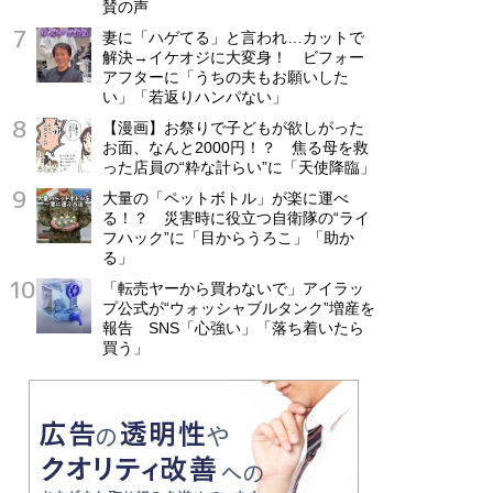
賛の声
妻に「ハゲてる」と言われ…カットで
解決→イケオジに大変身！ ビフォー
アフターに「うちの夫もお願いした
い」「若返りハンパない」
【漫画】お祭りで子どもが欲しがった
お面、なんと2000円！？ 焦る母を救
った店員の“粋な計らい”に「天使降臨」
大量の「ペットボトル」が楽に運べ
る！？ 災害時に役立つ自衛隊の“ライ
フハック”に「目からうろこ」「助か
る」
「転売ヤーから買わないで」アイラッ
プ公式が“ウォッシャブルタンク”増産を
報告 SNS「心強い」「落ち着いたら
買う」