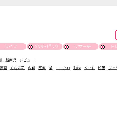
ライフ
SNSトピック
リサーチ
ト
題
新商品
レビュー
動画
くら寿司
内科
医療
猫
ユニクロ
動物
ペット
松屋
ジェ