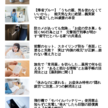
【帰省ブルー】「うちの親、気を使わなくて
いいから」 能天気な夫に絶望…義実家
で“孤立”した36歳妻の本音
防カメがあっても危険…「お盆の空き巣」を
招くNG行為とは？ 元警視庁刑事が明か
す“留守だとバレる家”の共通点
前髪のセット、スタイリング剤を「表面」に
塗ると失敗？ 実は“内側の根元”が正解…崩
れない整え方とは
旅先で「常用薬」を切らした…薬局で何を伝
える？ “あると助かる情報”とお薬手帳の活
用法とは【薬剤師に聞く】
「休みなのに疲れる」 お盆休み特有の“隠れ
疲労”に注意…3つの解消法とは
飛行機で「モバイルバッテリー」使用禁止
知らずに充電し“発火”したら巨額の賠償責