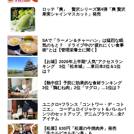
ロッテ「爽」 贅沢シリーズ第4弾「爽 贅沢
果実シャインマスカット」発売
SAで「ラーメン＆チャーハン」は猛烈な眠
気のもと？ ドライブ中の“疲れにくい食事
術”とは【管理栄養士に聞く】
【お城】2026年上半期“人気”アクセスラン
キング 3位「松本城」…東日本2位＆1位
は？
【熱中症】予防に効果的な食材ランキング
3位「鶏むね肉」2位「マグロ」…1位は？
ユニクロ×フランス「コントワー・デ・コト
ニエ」 コーデュロイジャケット＆バレルパ
ンツのセットアップ、デニムブラウス…全7
アイテム
【松屋】630円「松屋の牛焼肉丼」発売
「牛カルビホルモン丼」も