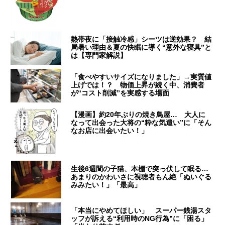
熱帯夜に「接触冷感」シーツは逆効果？ 結
局暑い理由＆夏の快眠に導く“意外な寝具”と
は【専門家解説】
「食べやすいサイズになりました」→実質値
上げでは！？ 物価上昇が続く中、消費者
が“コスト削減”を実感する場面
【漫画】約20年ぶりの焼き鳥屋… 大人に
なって出会った大将の“粋な気遣い”に「そん
なお店に出会いたい！」
生後6週間の子猫、本棚で突っ伏して眠る…
あまりのかわいさに視聴者もん絶「ぬいぐる
みみたい！」「最高」
「本当にやめてほしい」 スーパー銭湯スタ
ッフが訴える“利用時のNG行為”に「困る」