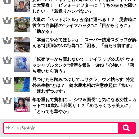
に大変身！ ビフォーアフターに「うちの夫もお願い
したい」「若返りハンパない」
大量の「ペットボトル」が楽に運べる！？ 災害時に
役立つ自衛隊の“ライフハック”に「目からうろこ」
「助かる」
「本当にやめてほしい」 スーパー銭湯スタッフが訴
える“利用時のNG行為”に「困る」「当たり前すぎ」
「転売ヤーから買わないで」アイラップ公式が“ウォ
ッシャブルタンク”増産を報告 SNS「心強い」「落
ち着いたら買う」
見つけたら踏みつぶして…サクラ、ウメ枯らす“特定
外来生物”とは？ 鈴木農水相の注意喚起に「怖い」
「迷わずつぶす」
年を重ねて貧相に…“シワ＆面長”も気になる女性→カ
ットで10歳以上若返り！？「めちゃくちゃ美人に」
「とっても華やか」