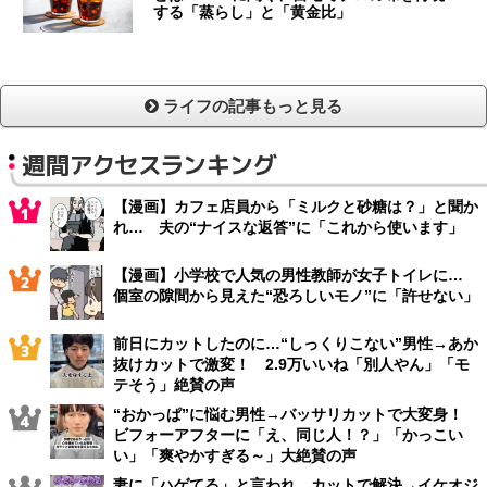
する「蒸らし」と「黄金比」
ライフの記事もっと見る
週間アクセスランキング
【漫画】カフェ店員から「ミルクと砂糖は？」と聞か
れ… 夫の“ナイスな返答”に「これから使います」
【漫画】小学校で人気の男性教師が女子トイレに…
個室の隙間から見えた“恐ろしいモノ”に「許せない」
前日にカットしたのに…“しっくりこない”男性→あか
抜けカットで激変！ 2.9万いいね「別人やん」「モ
テそう」絶賛の声
“おかっぱ”に悩む男性→バッサリカットで大変身！
ビフォーアフターに「え、同じ人！？」「かっこい
い」「爽やかすぎる～」大絶賛の声
妻に「ハゲてる」と言われ…カットで解決→イケオジ