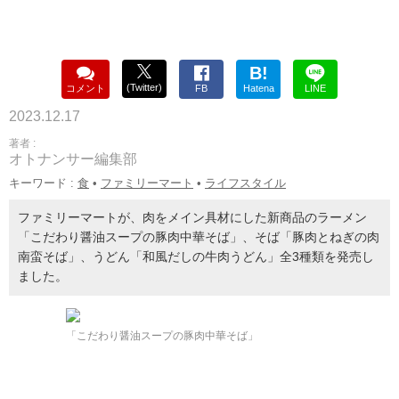
B!
(Twitter)
コメント
FB
Hatena
LINE
2023.12.17
著者 :
オトナンサー編集部
キーワード :
食
•
ファミリーマート
•
ライフスタイル
ファミリーマートが、肉をメイン具材にした新商品のラーメン
「こだわり醤油スープの豚肉中華そば」、そば「豚肉とねぎの肉
南蛮そば」、うどん「和風だしの牛肉うどん」全3種類を発売し
ました。
「こだわり醤油スープの豚肉中華そば」