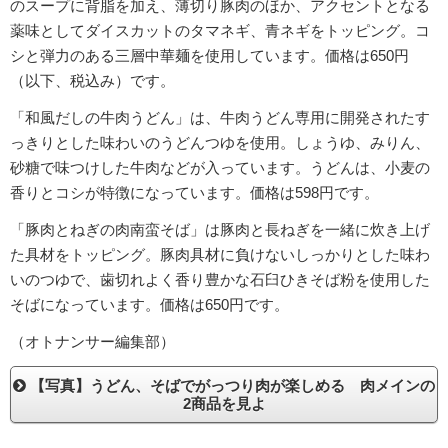
のスープに背脂を加え、薄切り豚肉のほか、アクセントとなる
薬味としてダイスカットのタマネギ、青ネギをトッピング。コ
シと弾力のある三層中華麺を使用しています。価格は650円
（以下、税込み）です。
「和風だしの牛肉うどん」は、牛肉うどん専用に開発されたす
っきりとした味わいのうどんつゆを使用。しょうゆ、みりん、
砂糖で味つけした牛肉などが入っています。うどんは、小麦の
香りとコシが特徴になっています。価格は598円です。
「豚肉とねぎの肉南蛮そば」は豚肉と長ねぎを一緒に炊き上げ
た具材をトッピング。豚肉具材に負けないしっかりとした味わ
いのつゆで、歯切れよく香り豊かな石臼ひきそば粉を使用した
そばになっています。価格は650円です。
（オトナンサー編集部）
【写真】うどん、そばでがっつり肉が楽しめる 肉メインの
2商品を見よ