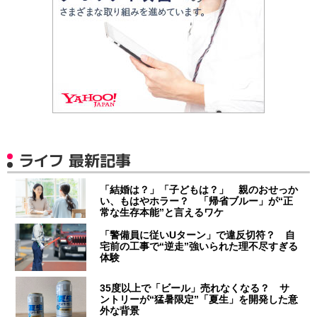
ライフ 最新記事
「結婚は？」「子どもは？」 親のおせっか
い、もはやホラー？ 「帰省ブルー」が“正
常な生存本能”と言えるワケ
「警備員に従いUターン」で違反切符？ 自
宅前の工事で“逆走”強いられた理不尽すぎる
体験
35度以上で「ビール」売れなくなる？ サ
ントリーが“猛暑限定”「夏生」を開発した意
外な背景