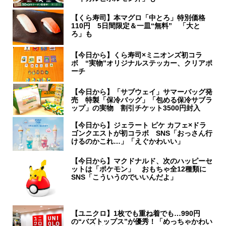
【くら寿司】本マグロ「中とろ」特別価格
110円 5日間限定＆一皿“無料” 「大と
ろ」も
【今日から】くら寿司×ミニオンズ初コラ
ボ “実物”オリジナルステッカー、クリアポ
ーチ
【今日から】「サブウェイ」サマーバッグ発
売 特製「保冷バッグ」「包める保冷サブラ
ップ」の実物 割引チケット3500円封入
【今日から】ジェラート ピケ カフェ×ドラ
ゴンクエストが初コラボ SNS「おっさん行
けるのかこれ…」「えぐかわいい」
【今日から】マクドナルド、次のハッピーセ
ットは「ポケモン」 おもちゃ全12種類に
SNS「こういうのでいいんだよ」
【ユニクロ】1枚でも重ね着でも…990円
の“バズトップス”が優秀！「めっちゃかわい