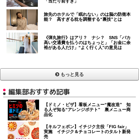
「当たり前すぎ」
旅先のホテルで「眠れない」のは脳の防衛本
能？ 高すぎる枕を調整する“裏技”とは
《弾丸旅行》はアリ？ ナシ？ SNS「バカ
高い交通費を払うのはちょっと」「お金に余
裕がある人だけ」“よく行く人”の意見は
もっと見る
編集部おすすめ記事
【ドミノ・ピザ】看板メニュー“魔改造” 知
る人ぞ知る“アレンジポテト” 裏メニュー商
品化
【キルフェボン】イチジク主役「FIG fair」
実施 イチジク＆チョコレートのタルト新発
売