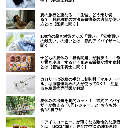
任？【弁護士解説】
夏の旅行と重なる…「生理」どう乗り切
る？ 月経移動の方法＆鎮痛薬の適切な使い
方とは【医師に聞く】
100均の暑さ対策グッズ「買い」「安物買い
の銭失い」の違いとは 節約アドバイザーに
聞く
子どもの夏休み「昼食問題」が解決？ 「作
り置き冷凍」するとうまみ＆栄養が増す食材
とは【管理栄養士に聞く】
カロリーは砂糖の半分…甘味料「マルチトー
ル」は血糖値高めの人が使ってOK？ 注意
点を糖尿病専門医が解説
夏休みの出費を劇的カット！ 節約アドバイ
ザーが教える「0円レジャー」と“おうち外
食”の裏ワザ
「アイスコーヒー」が薄くなる致命的な原因
とは UCCに聞く、自宅でプロの味を再現