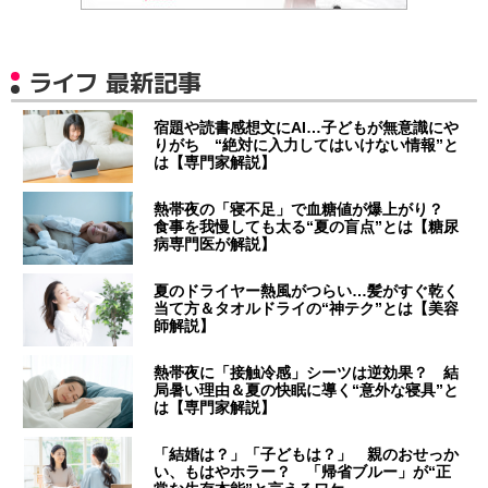
ライフ 最新記事
宿題や読書感想文にAI…子どもが無意識にや
りがち “絶対に入力してはいけない情報”と
は【専門家解説】
熱帯夜の「寝不足」で血糖値が爆上がり？
食事を我慢しても太る“夏の盲点”とは【糖尿
病専門医が解説】
夏のドライヤー熱風がつらい…髪がすぐ乾く
当て方＆タオルドライの“神テク”とは【美容
師解説】
熱帯夜に「接触冷感」シーツは逆効果？ 結
局暑い理由＆夏の快眠に導く“意外な寝具”と
は【専門家解説】
「結婚は？」「子どもは？」 親のおせっか
い、もはやホラー？ 「帰省ブルー」が“正