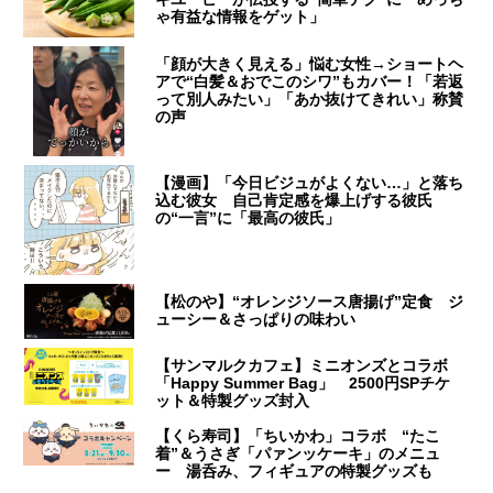
ゃ有益な情報をゲット」
「顔が大きく見える」悩む女性→ショートヘ
アで“白髪＆おでこのシワ”もカバー！「若返
って別人みたい」「あか抜けてきれい」称賛
の声
【漫画】「今日ビジュがよくない…」と落ち
込む彼女 自己肯定感を爆上げする彼氏
の“一言”に「最高の彼氏」
【松のや】“オレンジソース唐揚げ”定食 ジ
ューシー＆さっぱりの味わい
【サンマルクカフェ】ミニオンズとコラボ
「Happy Summer Bag」 2500円SPチケ
ット＆特製グッズ封入
【くら寿司】「ちいかわ」コラボ “たこ
着”＆うさぎ「パァンッケーキ」のメニュ
ー 湯呑み、フィギュアの特製グッズも