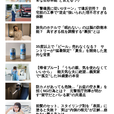
常な生存本能”と言えるワケ
「警備員に従いUターン」で違反切符？ 自
宅前の工事で“逆走”強いられた理不尽すぎる
体験
旅先のホテルで「眠れない」のは脳の防衛本
能？ 高すぎる枕を調整する“裏技”とは
35度以上で「ビール」売れなくなる？ サ
ントリーが“猛暑限定”「夏生」を開発した意
外な背景
【帰省ブルー】「うちの親、気を使わなくて
いいから」 能天気な夫に絶望…義実家
で“孤立”した36歳妻の本音
防カメがあっても危険…「お盆の空き巣」を
招くNG行為とは？ 元警視庁刑事が明か
す“留守だとバレる家”の共通点
前髪のセット、スタイリング剤を「表面」に
塗ると失敗？ 実は“内側の根元”が正解…崩
れない整え方とは