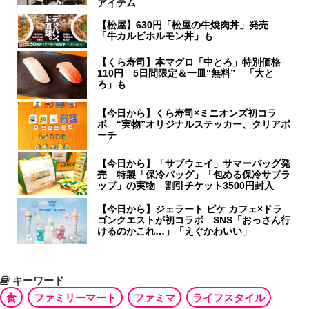
アイテム
【松屋】630円「松屋の牛焼肉丼」発売
「牛カルビホルモン丼」も
【くら寿司】本マグロ「中とろ」特別価格
110円 5日間限定＆一皿“無料” 「大と
ろ」も
【今日から】くら寿司×ミニオンズ初コラ
ボ “実物”オリジナルステッカー、クリアポ
ーチ
【今日から】「サブウェイ」サマーバッグ発
売 特製「保冷バッグ」「包める保冷サブラ
ップ」の実物 割引チケット3500円封入
【今日から】ジェラート ピケ カフェ×ドラ
ゴンクエストが初コラボ SNS「おっさん行
けるのかこれ…」「えぐかわいい」
キーワード
食
ファミリーマート
ファミマ
ライフスタイル