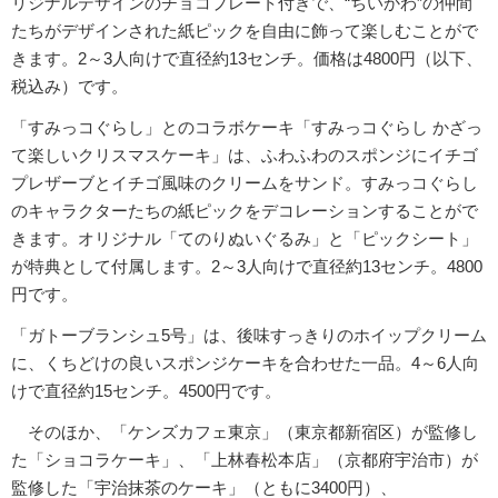
リジナルデザインのチョコプレート付きで、“ちいかわ”の仲間
たちがデザインされた紙ピックを自由に飾って楽しむことがで
きます。2～3人向けで直径約13センチ。価格は4800円（以下、
税込み）です。
「すみっコぐらし」とのコラボケーキ「すみっコぐらし かざっ
て楽しいクリスマスケーキ」は、ふわふわのスポンジにイチゴ
プレザーブとイチゴ風味のクリームをサンド。すみっコぐらし
のキャラクターたちの紙ピックをデコレーションすることがで
きます。オリジナル「てのりぬいぐるみ」と「ピックシート」
が特典として付属します。2～3人向けで直径約13センチ。4800
円です。
「ガトーブランシュ5号」は、後味すっきりのホイップクリーム
に、くちどけの良いスポンジケーキを合わせた一品。4～6人向
けで直径約15センチ。4500円です。
そのほか、「ケンズカフェ東京」（東京都新宿区）が監修し
た「ショコラケーキ」、「上林春松本店」（京都府宇治市）が
監修した「宇治抹茶のケーキ」（ともに3400円）、