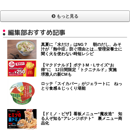
もっと見る
編集部おすすめ記事
真夏に「水だけ」はNG？ 朝のだし、みそ
汁が「熱中症」防ぐ理由とは…管理栄養士に
聞く火を使わない時短レシピ
【マクドナルド】ポテトM・Lサイズ“お
得”に 12日間限定「トクニナルド」実施
堺雅人の新CMも
ロッテ「スイカバー」がジェラートに ねっ
とり食感＆じっくり堪能
【ドミノ・ピザ】看板メニュー“魔改造” 知
る人ぞ知る“アレンジポテト” 裏メニュー商
品化