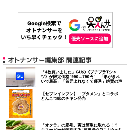
オトナンサー編集部 関連記事
「4枚買いました」GUの《プチプラTシャ
ツ》が限定価格“990→790円” 「形がきれ
いで最高」「首元よれなくて優秀」絶賛の声
【セブンイレブン】「ブタメン」とコラボ
とんこつ味のチキン発売
「オクラ」の産毛、実は簡単に取れる！？
キユーピーが伝授する“簡単テク”に「めっち