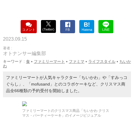
B!
(Twitter)
コメント
FB
Hatena
LINE
2023.09.15
著者 :
オトナンサー編集部
キーワード :
食
•
ファミリーマート
•
ファミマ
•
ライフスタイル
•
ちいか
わ
ファミリーマートが人気キャラクター「ちいかわ」や「すみっコ
ぐらし」、「mofusand」とのコラボケーキなど、クリスマス商
品全66種類の予約受付を開始しました。
ファミリーマートのクリスマス商品「ちいかわ クリス
マス・パーティーケーキ」のイメージビジュアル