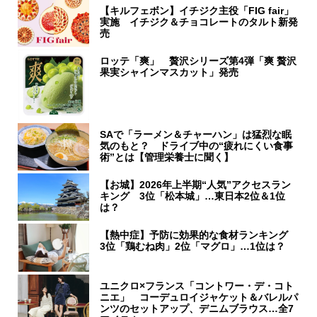
【キルフェボン】イチジク主役「FIG fair」
実施 イチジク＆チョコレートのタルト新発
売
ロッテ「爽」 贅沢シリーズ第4弾「爽 贅沢
果実シャインマスカット」発売
SAで「ラーメン＆チャーハン」は猛烈な眠
気のもと？ ドライブ中の“疲れにくい食事
術”とは【管理栄養士に聞く】
【お城】2026年上半期“人気”アクセスラン
キング 3位「松本城」…東日本2位＆1位
は？
【熱中症】予防に効果的な食材ランキング
3位「鶏むね肉」2位「マグロ」…1位は？
ユニクロ×フランス「コントワー・デ・コト
ニエ」 コーデュロイジャケット＆バレルパ
ンツのセットアップ、デニムブラウス…全7