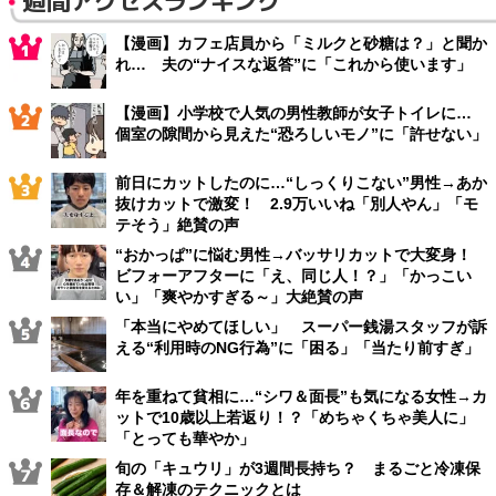
週間アクセスランキング
【漫画】カフェ店員から「ミルクと砂糖は？」と聞か
れ… 夫の“ナイスな返答”に「これから使います」
【漫画】小学校で人気の男性教師が女子トイレに…
個室の隙間から見えた“恐ろしいモノ”に「許せない」
前日にカットしたのに…“しっくりこない”男性→あか
抜けカットで激変！ 2.9万いいね「別人やん」「モ
テそう」絶賛の声
“おかっぱ”に悩む男性→バッサリカットで大変身！
ビフォーアフターに「え、同じ人！？」「かっこい
い」「爽やかすぎる～」大絶賛の声
「本当にやめてほしい」 スーパー銭湯スタッフが訴
える“利用時のNG行為”に「困る」「当たり前すぎ」
年を重ねて貧相に…“シワ＆面長”も気になる女性→カ
ットで10歳以上若返り！？「めちゃくちゃ美人に」
「とっても華やか」
旬の「キュウリ」が3週間長持ち？ まるごと冷凍保
存＆解凍のテクニックとは