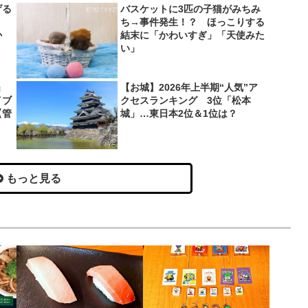
げる
バスケットに3匹の子猫がみちみ
？
ち→事件発生！？ ほっこりする
か
結末に「かわいすぎ」「天使みた
い」
」
【お城】2026年上半期“人気”ア
イブ
クセスランキング 3位「松本
【管
城」…東日本2位＆1位は？
もっと見る