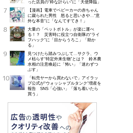
った店員の“粋な計らい”に「天使降臨」
【漫画】電車でベビーカーの赤ちゃん
に蹴られた男性 怒ると思いきや…“意
外な本音”に「なんてすてき！」
大量の「ペットボトル」が楽に運べ
る！？ 災害時に役立つ自衛隊の“ライ
フハック”に「目からうろこ」「助か
る」
見つけたら踏みつぶして…サクラ、ウ
メ枯らす“特定外来生物”とは？ 鈴木農
水相の注意喚起に「怖い」「迷わずつ
ぶす」
「転売ヤーから買わないで」アイラッ
プ公式が“ウォッシャブルタンク”増産を
報告 SNS「心強い」「落ち着いたら
買う」