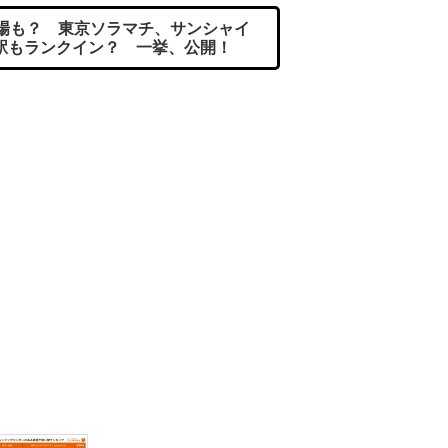
穴場も？ 東京ソラマチ、サンシャイ
駅もランクイン？ 一挙、公開！