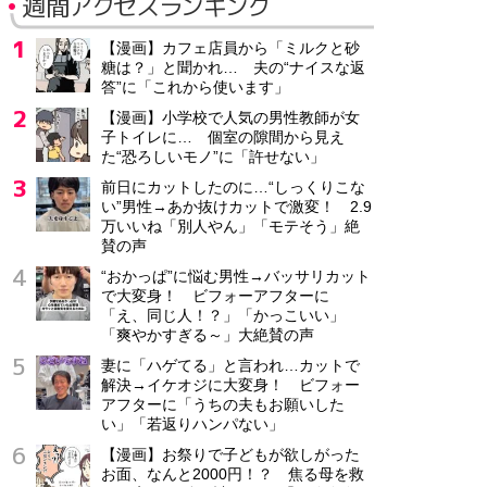
週間アクセスランキング
【漫画】カフェ店員から「ミルクと砂
糖は？」と聞かれ… 夫の“ナイスな返
答”に「これから使います」
【漫画】小学校で人気の男性教師が女
子トイレに… 個室の隙間から見え
た“恐ろしいモノ”に「許せない」
前日にカットしたのに…“しっくりこな
い”男性→あか抜けカットで激変！ 2.9
万いいね「別人やん」「モテそう」絶
賛の声
“おかっぱ”に悩む男性→バッサリカット
で大変身！ ビフォーアフターに
「え、同じ人！？」「かっこいい」
「爽やかすぎる～」大絶賛の声
妻に「ハゲてる」と言われ…カットで
解決→イケオジに大変身！ ビフォー
アフターに「うちの夫もお願いした
い」「若返りハンパない」
【漫画】お祭りで子どもが欲しがった
お面、なんと2000円！？ 焦る母を救