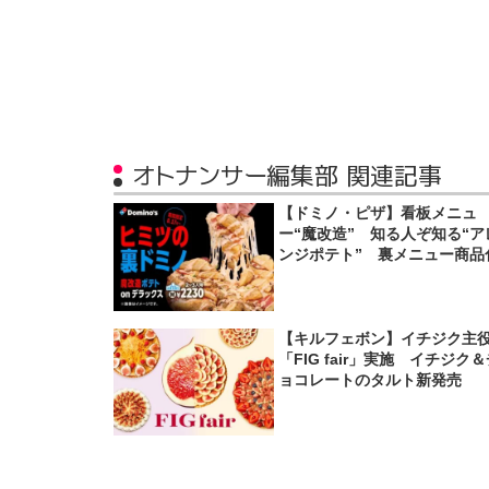
オトナンサー編集部 関連記事
【ドミノ・ピザ】看板メニュ
ー“魔改造” 知る人ぞ知る“ア
ンジポテト” 裏メニュー商品
【キルフェボン】イチジク主
「FIG fair」実施 イチジク
ョコレートのタルト新発売