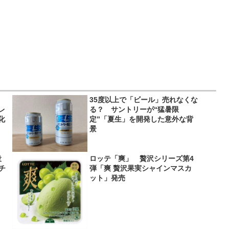
35度以上で「ビール」売れなくな
レ
る？ サントリーが“猛暑限
化
定”「夏生」を開発した意外な背
景
役
ロッテ「爽」 贅沢シリーズ第4
＆チ
弾「爽 贅沢果実シャインマスカ
ット」発売