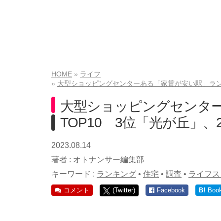
HOME
ライフ
大型ショッピングセンターある「家賃が安い駅」ランキ
大型ショッピングセンタ
TOP10 3位「光が丘」
2023.08.14
著者 :
オトナンサー編集部
キーワード :
ランキング
•
住宅
•
調査
•
ライフス
コメント
(Twitter)
Facebook
B!
Boo