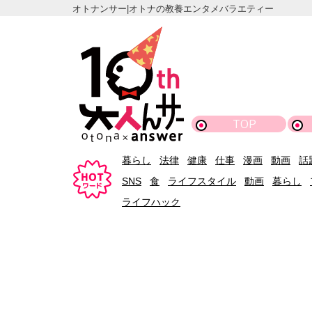
オトナンサー|オトナの教養エンタメバラエティー
TOP
暮らし
法律
健康
仕事
漫画
動画
話
SNS
食
ライフスタイル
動画
暮らし
ライフハック