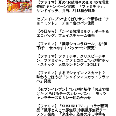
【ファミマ】夏の“お値段そのまま 45％増量
作戦”キャンペーン実施 「ファミチキ」、
サンドイッチ、弁当…計13種が対象
セブンイレブン“よくばりサンド”新作は「チ
ョコミント」 チョコ色のパン使用
【今日から】「たべる牧場ミルク」ポーチ＆
エコバッグ、フェイスチャーム発売
【ファミマ】「濃厚ショコラロール」を“値
下げ” 食べやすくパッケージ“変更”
【ファミマ】ファミチキ、クリスピーチキ
ン、ファミから、ファミコロ…“レジ横”ホッ
トスナック「人気ランキング」1位は？
【ファミマ】まるでシャインマスカット？
味わうごほうび「シャインマスカットフラッ
ペ」発売
【セブンイレブン】“レジ横”新作「お店で揚
げた とろけるチーズカレーパン」 モッツ
ァレラチーズ＆カレー組み合わせ
【ファミマ】「SUSURU TV．」コラボ新商
品「濃厚とんこつ豚無双 冷製濃厚無双ラー
メン」発売 「来来亭」監修の冷し中華も