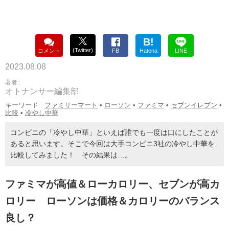
B!
(Twitter)
コメント
FB
Hatena
LINE
2023.08.08
著者 :
オトナンサー編集部
キーワード :
ファミリーマート
•
ローソン
•
ファミマ
•
セブンイレブン
•
比較
•
冷やし中華
コンビニの「冷やし中華」といえば誰でも一度は口にしたことが
あると思います。そこで今回は大手コンビニ3社の冷やし中華を
比較してみました！ その結果は…。
ファミマが高値＆ローカロリー、セブンが高カ
ロリー ローソンは価格＆カロリーのバランス
良し？