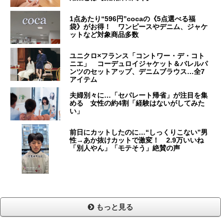
1点あたり“596円”cocaの《5点選べる福
袋》がお得！ ワンピースやデニム、ジャケ
ットなど対象商品多数
ユニクロ×フランス「コントワー・デ・コト
ニエ」 コーデュロイジャケット＆バレルパ
ンツのセットアップ、デニムブラウス…全7
アイテム
夫婦別々に…「セパレート帰省」が注目を集
める 女性の約4割「経験はないがしてみた
い」
前日にカットしたのに…“しっくりこない”男
性→あか抜けカットで激変！ 2.9万いいね
「別人やん」「モテそう」絶賛の声
もっと見る