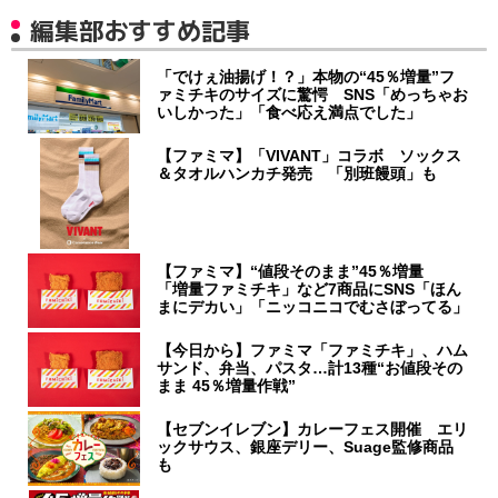
編集部おすすめ記事
「でけぇ油揚げ！？」本物の“45％増量”フ
ァミチキのサイズに驚愕 SNS「めっちゃお
いしかった」「食べ応え満点でした」
【ファミマ】「VIVANT」コラボ ソックス
＆タオルハンカチ発売 「別班饅頭」も
【ファミマ】“値段そのまま”45％増量
「増量ファミチキ」など7商品にSNS「ほん
まにデカい」「ニッコニコでむさぼってる」
【今日から】ファミマ「ファミチキ」、ハム
サンド、弁当、パスタ…計13種“お値段その
まま 45％増量作戦”
【セブンイレブン】カレーフェス開催 エリ
ックサウス、銀座デリー、Suage監修商品
も