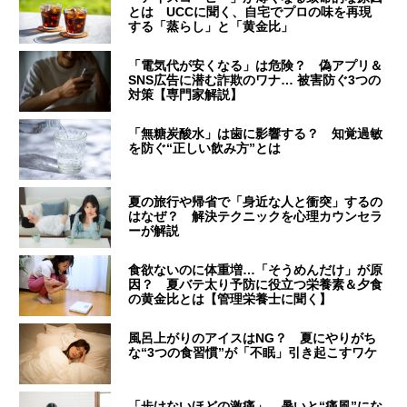
とは UCCに聞く、自宅でプロの味を再現
する「蒸らし」と「黄金比」
「電気代が安くなる」は危険？ 偽アプリ＆
SNS広告に潜む詐欺のワナ… 被害防ぐ3つの
対策【専門家解説】
「無糖炭酸水」は歯に影響する？ 知覚過敏
を防ぐ“正しい飲み方”とは
夏の旅行や帰省で「身近な人と衝突」するの
はなぜ？ 解決テクニックを心理カウンセラ
ーが解説
食欲ないのに体重増…「そうめんだけ」が原
因？ 夏バテ太り予防に役立つ栄養素＆夕食
の黄金比とは【管理栄養士に聞く】
風呂上がりのアイスはNG？ 夏にやりがち
な“3つの食習慣”が「不眠」引き起こすワケ
「歩けないほどの激痛」 暑いと“痛風”にな