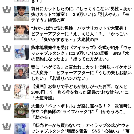
き！」
前日にカットしたのに…“しっくりこない”男性→あか
抜けカットで激変！ 2.9万いいね「別人やん」「モ
テそう」絶賛の声
“おかっぱ”に悩む男性→バッサリカットで大変身！
ビフォーアフターに「え、同じ人！？」「かっこい
い」「爽やかすぎる～」大絶賛の声
熊本地震発生を受け《アイラップ》公式が紹介「ウォ
ッシャブルタンク」に1.9万いいねの反響 SNS「水
の節約になったよ」「持ってた方がよい」
妻に「ハゲてる」と言われ…カットで解決→イケオジ
に大変身！ ビフォーアフターに「うちの夫もお願い
したい」「若返りハンパない」
【漫画】お祭りで子どもが欲しがったお面、なんと
2000円！？ 焦る母を救った店員の“粋な計らい”に
「天使降臨」
大量の「ペットボトル」が楽に運べる！？ 災害時に
役立つ自衛隊の“ライフハック”に「目からうろこ」
「助かる」
「転売ヤーから買わないで」アイラップ公式が“ウォ
ッシャブルタンク”増産を報告 SNS「心強い」「落