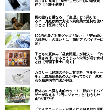
知らずに充電し“発火”したら巨額の賠償責
任？【弁護士解説】
夏の旅行と重なる…「生理」どう乗り切
る？ 月経移動の方法＆鎮痛薬の適切な使い
方とは【医師に聞く】
100均の暑さ対策グッズ「買い」「安物買い
の銭失い」の違いとは 節約アドバイザーに
聞く
子どもの夏休み「昼食問題」が解決？ 「作
り置き冷凍」するとうまみ＆栄養が増す食材
とは【管理栄養士に聞く】
カロリーは砂糖の半分…甘味料「マルチトー
ル」は血糖値高めの人が使ってOK？ 注意
点を糖尿病専門医が解説
夏休みの出費を劇的カット！ 節約アドバイ
ザーが教える「0円レジャー」と“おうち外
食”の裏ワザ
「アイスコーヒー」が薄くなる致命的な原因