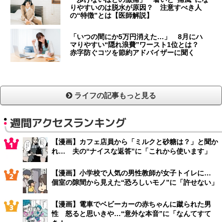
りやすいのは脱水が原因？ 注意すべき人
の“特徴”とは【医師解説】
「いつの間にか5万円消えた…」 8月にハ
マりやすい“隠れ浪費”ワースト1位とは？
赤字防ぐコツを節約アドバイザーに聞く
ライフの記事もっと見る
週間アクセスランキング
【漫画】カフェ店員から「ミルクと砂糖は？」と聞か
れ… 夫の“ナイスな返答”に「これから使います」
【漫画】小学校で人気の男性教師が女子トイレに…
個室の隙間から見えた“恐ろしいモノ”に「許せない」
【漫画】電車でベビーカーの赤ちゃんに蹴られた男
性 怒ると思いきや…“意外な本音”に「なんてすて