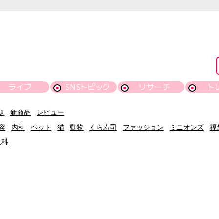
ライフ
SNSトピック
リサーチ
ト
題
新商品
レビュー
容
内科
ペット
猫
動物
くら寿司
ファッション
ミニオンズ
福
人科