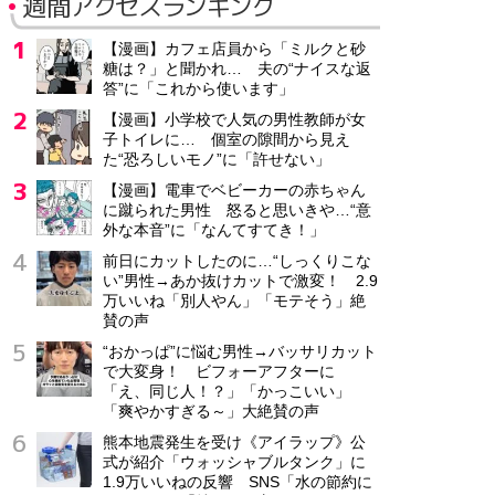
週間アクセスランキング
【漫画】カフェ店員から「ミルクと砂
糖は？」と聞かれ… 夫の“ナイスな返
答”に「これから使います」
【漫画】小学校で人気の男性教師が女
子トイレに… 個室の隙間から見え
た“恐ろしいモノ”に「許せない」
【漫画】電車でベビーカーの赤ちゃん
に蹴られた男性 怒ると思いきや…“意
外な本音”に「なんてすてき！」
前日にカットしたのに…“しっくりこな
い”男性→あか抜けカットで激変！ 2.9
万いいね「別人やん」「モテそう」絶
賛の声
“おかっぱ”に悩む男性→バッサリカット
で大変身！ ビフォーアフターに
「え、同じ人！？」「かっこいい」
「爽やかすぎる～」大絶賛の声
熊本地震発生を受け《アイラップ》公
式が紹介「ウォッシャブルタンク」に
1.9万いいねの反響 SNS「水の節約に