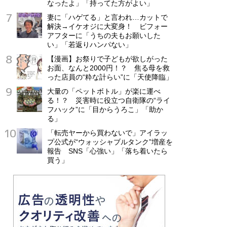
なったよ」「持ってた方がよい」
妻に「ハゲてる」と言われ…カットで
解決→イケオジに大変身！ ビフォー
アフターに「うちの夫もお願いした
い」「若返りハンパない」
【漫画】お祭りで子どもが欲しがった
お面、なんと2000円！？ 焦る母を救
った店員の“粋な計らい”に「天使降臨」
大量の「ペットボトル」が楽に運べ
る！？ 災害時に役立つ自衛隊の“ライ
フハック”に「目からうろこ」「助か
る」
「転売ヤーから買わないで」アイラッ
プ公式が“ウォッシャブルタンク”増産を
報告 SNS「心強い」「落ち着いたら
買う」