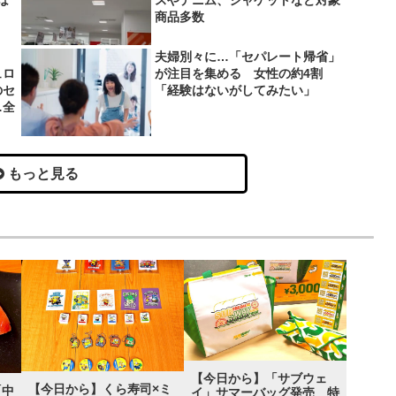
は
スやデニム、ジャケットなど対象
商品多数
夫婦別々に…「セパレート帰省」
ュロ
が注目を集める 女性の約4割
のセ
「経験はないがしてみたい」
…全
もっと見る
【今日から】「サブウェ
【今日から】くら寿司×ミ
「中
イ」サマーバッグ発売 特