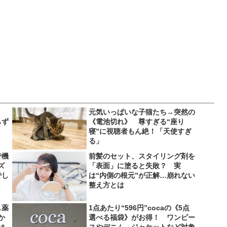
、
元気いっぱいな子猫たち→突然の
らず
《電池切れ》 尊すぎる“座り
寝”に視聴者もん絶！「天使すぎ
る」
で機
前髪のセット、スタイリング剤を
ズ
「表面」に塗ると失敗？ 実
でし
は“内側の根元”が正解…崩れない
整え方とは
…薬
1点あたり“596円”cocaの《5点
か
選べる福袋》がお得！ ワンピー