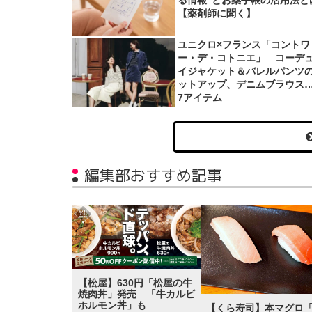
る情報”とお薬手帳の活用法と
【薬剤師に聞く】
ユニクロ×フランス「コントワ
ー・デ・コトニエ」 コーデ
イジャケット＆バレルパンツ
ットアップ、デニムブラウス
7アイテム
編集部おすすめ記事
【松屋】630円「松屋の牛
焼肉丼」発売 「牛カルビ
ホルモン丼」も
【くら寿司】本マグロ