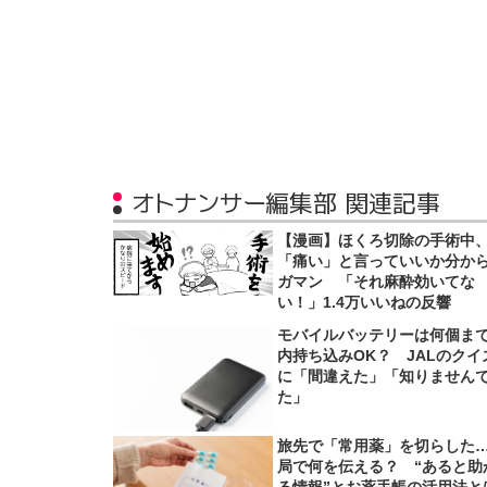
オトナンサー編集部 関連記事
【漫画】ほくろ切除の手術中
「痛い」と言っていいか分か
ガマン 「それ麻酔効いてな
い！」1.4万いいねの反響
モバイルバッテリーは何個ま
内持ち込みOK？ JALのクイ
に「間違えた」「知りません
た」
旅先で「常用薬」を切らした
局で何を伝える？ “あると助