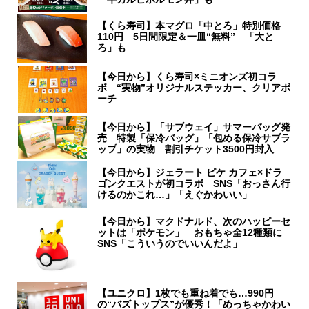
【くら寿司】本マグロ「中とろ」特別価格
110円 5日間限定＆一皿“無料” 「大と
ろ」も
【今日から】くら寿司×ミニオンズ初コラ
ボ “実物”オリジナルステッカー、クリアポ
ーチ
【今日から】「サブウェイ」サマーバッグ発
売 特製「保冷バッグ」「包める保冷サブラ
ップ」の実物 割引チケット3500円封入
【今日から】ジェラート ピケ カフェ×ドラ
ゴンクエストが初コラボ SNS「おっさん行
けるのかこれ…」「えぐかわいい」
【今日から】マクドナルド、次のハッピーセ
ットは「ポケモン」 おもちゃ全12種類に
SNS「こういうのでいいんだよ」
【ユニクロ】1枚でも重ね着でも…990円
の“バズトップス”が優秀！「めっちゃかわい