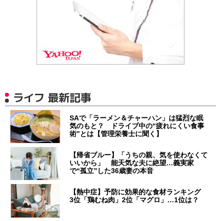
ライフ 最新記事
SAで「ラーメン＆チャーハン」は猛烈な眠
気のもと？ ドライブ中の“疲れにくい食事
術”とは【管理栄養士に聞く】
【帰省ブルー】「うちの親、気を使わなくて
いいから」 能天気な夫に絶望…義実家
で“孤立”した36歳妻の本音
【熱中症】予防に効果的な食材ランキング
3位「鶏むね肉」2位「マグロ」…1位は？