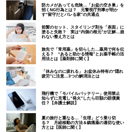
防カメがあっても危険…「お盆の空き巣」を
招くNG行為とは？ 元警視庁刑事が明か
す“留守だとバレる家”の共通点
前髪のセット、スタイリング剤を「表面」に
塗ると失敗？ 実は“内側の根元”が正解…崩
れない整え方とは
旅先で「常用薬」を切らした…薬局で何を伝
える？ “あると助かる情報”とお薬手帳の活
用法とは【薬剤師に聞く】
「休みなのに疲れる」 お盆休み特有の“隠れ
疲労”に注意…3つの解消法とは
飛行機で「モバイルバッテリー」使用禁止
知らずに充電し“発火”したら巨額の賠償責
任？【弁護士解説】
夏の旅行と重なる…「生理」どう乗り切
る？ 月経移動の方法＆鎮痛薬の適切な使い
方とは【医師に聞く】