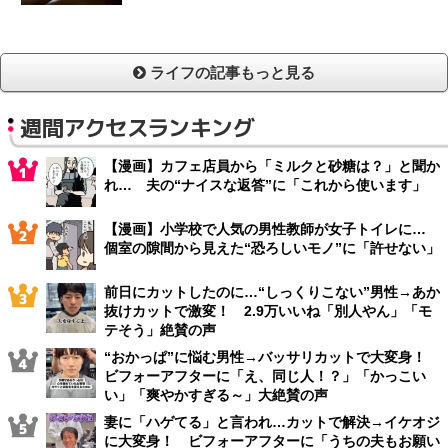
ライフの記事もっと見る
週間アクセスランキング
【漫画】カフェ店員から「ミルクと砂糖は？」と聞か
れ… 夫の“ナイスな返答”に「これから使います」
【漫画】小学校で人気の男性教師が女子トイレに…
個室の隙間から見えた“恐ろしいモノ”に「許せない」
前日にカットしたのに…“しっくりこない”男性→あか
抜けカットで激変！ 2.9万いいね「別人やん」「モ
テそう」絶賛の声
“おかっぱ”に悩む男性→バッサリカットで大変身！
ビフォーアフターに「え、同じ人！？」「かっこい
い」「爽やかすぎる～」大絶賛の声
妻に「ハゲてる」と言われ…カットで解決→イケオジ
に大変身！ ビフォーアフターに「うちの夫もお願い