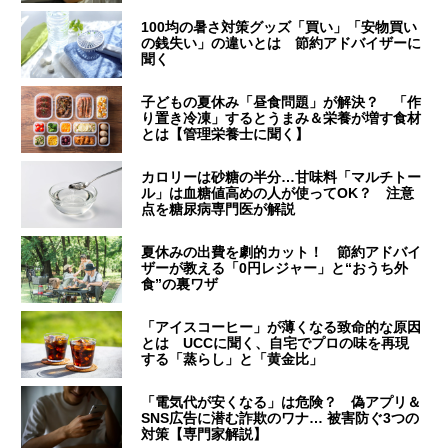
100均の暑さ対策グッズ「買い」「安物買い
の銭失い」の違いとは 節約アドバイザーに
聞く
子どもの夏休み「昼食問題」が解決？ 「作
り置き冷凍」するとうまみ＆栄養が増す食材
とは【管理栄養士に聞く】
カロリーは砂糖の半分…甘味料「マルチトー
ル」は血糖値高めの人が使ってOK？ 注意
点を糖尿病専門医が解説
夏休みの出費を劇的カット！ 節約アドバイ
ザーが教える「0円レジャー」と“おうち外
食”の裏ワザ
「アイスコーヒー」が薄くなる致命的な原因
とは UCCに聞く、自宅でプロの味を再現
する「蒸らし」と「黄金比」
「電気代が安くなる」は危険？ 偽アプリ＆
SNS広告に潜む詐欺のワナ… 被害防ぐ3つの
対策【専門家解説】