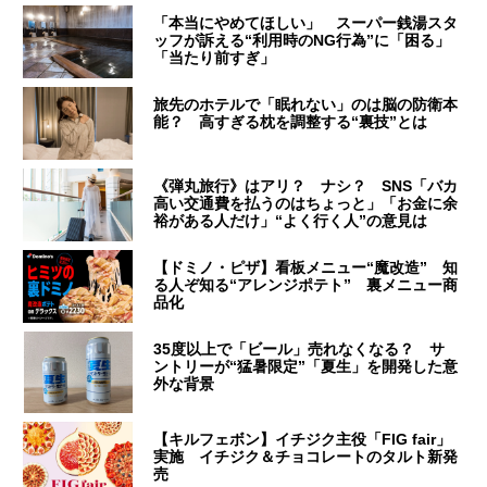
「本当にやめてほしい」 スーパー銭湯スタ
ッフが訴える“利用時のNG行為”に「困る」
「当たり前すぎ」
旅先のホテルで「眠れない」のは脳の防衛本
能？ 高すぎる枕を調整する“裏技”とは
《弾丸旅行》はアリ？ ナシ？ SNS「バカ
高い交通費を払うのはちょっと」「お金に余
裕がある人だけ」“よく行く人”の意見は
【ドミノ・ピザ】看板メニュー“魔改造” 知
る人ぞ知る“アレンジポテト” 裏メニュー商
品化
35度以上で「ビール」売れなくなる？ サ
ントリーが“猛暑限定”「夏生」を開発した意
外な背景
【キルフェボン】イチジク主役「FIG fair」
実施 イチジク＆チョコレートのタルト新発
売