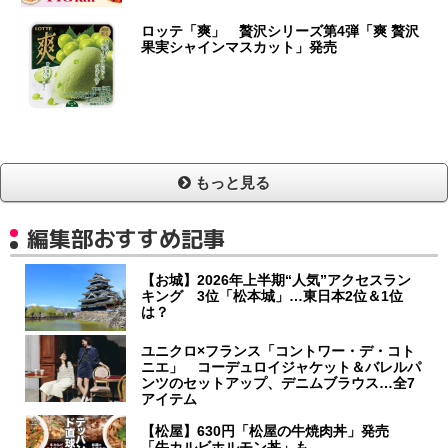
ロッテ「爽」 贅沢シリーズ第4弾「爽 贅沢
果実シャインマスカット」発売
もっと見る
編集部おすすめ記事
【お城】2026年上半期“人気”アクセスラン
キング 3位「松本城」…東日本2位＆1位
は？
ユニクロ×フランス「コントワー・デ・コト
ニエ」 コーデュロイジャケット＆バレルパ
ンツのセットアップ、デニムブラウス…全7
アイテム
【松屋】630円「松屋の牛焼肉丼」発売
「牛カルビホルモン丼」も