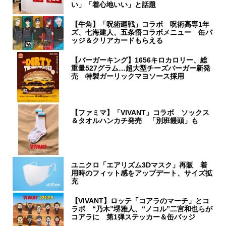
い」「着心地いい」と話題
【牛角】「呪術廻戦」コラボ 呪術高専1年
ズ、七海建人、五条悟コラボメニュー 缶バ
ッジ＆クリアカードもらえる
【バーガーキング】1656キロカロリー、総
重量527グラム…超大型チーズバーガー新発
売 特製ガーリックマヨソース採用
【ファミマ】「VIVANT」コラボ ソックス
＆タオルハンカチ発売 「別班饅頭」も
ユニクロ「エアリズム3Dマスク」再販 着
用時のフィット感をアップデート、サイズ拡
充
【VIVANT】ロッテ「コアラのマーチ」とコ
ラボ “乃木”堺雅人、“ノコル”二宮和也らが
コアラに 第1弾ステッカー＆缶バッジ