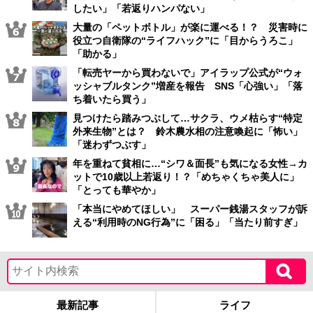
したい」「若返りハンパない」
大量の「ペットボトル」が楽に運べる！？ 災害時に
役立つ自衛隊の“ライフハック”に「目からうろこ」
「助かる」
「転売ヤーから買わないで」アイラップ公式が“ウォ
ッシャブルタンク”増産を報告 SNS「心強い」「落
ち着いたら買う」
見つけたら踏みつぶして…サクラ、ウメ枯らす“特定
外来生物”とは？ 鈴木農水相の注意喚起に「怖い」
「迷わずつぶす」
年を重ねて貧相に…“シワ＆面長”も気になる女性→カ
ットで10歳以上若返り！？「めちゃくちゃ美人に」
「とっても華やか」
「本当にやめてほしい」 スーパー銭湯スタッフが訴
える“利用時のNG行為”に「困る」「当たり前すぎ」
最新記事
ライフ