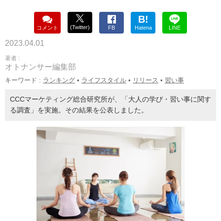
B!
(Twitter)
コメント
FB
Hatena
LINE
2023.04.01
著者 :
オトナンサー編集部
キーワード :
ランキング
•
ライフスタイル
•
リリース
•
習い事
CCCマーケティング総合研究所が、「大人の学び・習い事に関す
る調査」を実施。その結果を公表しました。