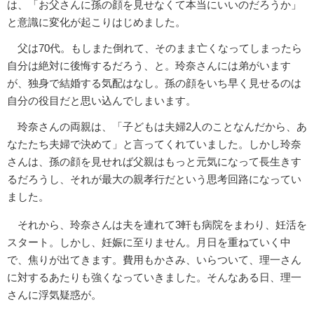
は、「お父さんに孫の顔を見せなくて本当にいいのだろうか」
と意識に変化が起こりはじめました。
父は70代。もしまた倒れて、そのまま亡くなってしまったら
自分は絶対に後悔するだろう、と。玲奈さんには弟がいます
が、独身で結婚する気配はなし。孫の顔をいち早く見せるのは
自分の役目だと思い込んでしまいます。
玲奈さんの両親は、「子どもは夫婦2人のことなんだから、あ
なたたち夫婦で決めて」と言ってくれていました。しかし玲奈
さんは、孫の顔を見せれば父親はもっと元気になって長生きす
るだろうし、それが最大の親孝行だという思考回路になってい
ました。
それから、玲奈さんは夫を連れて3軒も病院をまわり、妊活を
スタート。しかし、妊娠に至りません。月日を重ねていく中
で、焦りが出てきます。費用もかさみ、いらついて、理一さん
に対するあたりも強くなっていきました。そんなある日、理一
さんに浮気疑惑が。