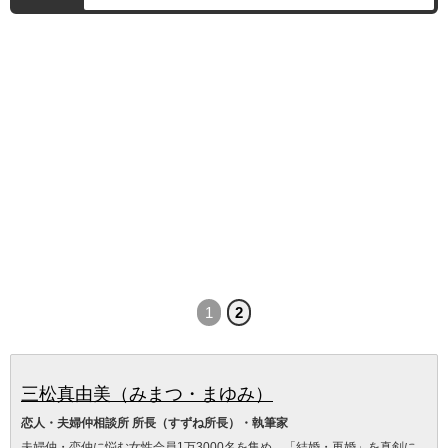
1
2
三松真由美（みまつ・まゆみ）
恋人・夫婦仲相談所 所長（すずね所長）・執筆家
夫婦仲・恋仲に悩む女性会員1万3000名を集め、「結婚・再婚」を真剣に