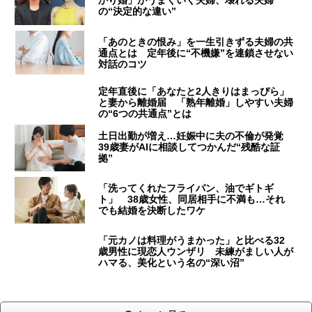
かり婚」がうまくいく夫婦、壊れる夫婦
の“決定的な違い”
「あのときの恨み」を一生引きずる夫婦の共
通点とは 定年後に“不機嫌”を連鎖させない
対話のコツ
定年直後に「あなたと2人きりはまっぴら」
と妻から離婚届 「熟年離婚」しやすい夫婦
の“6つの共通点”とは
土日出勤が増え…妊娠中に夫の不倫が発覚
39歳妻がAIに相談してつかんだ“残酷な証
拠”
「洗ってくれたフライパン、油でギトギ
ト」 38歳女性、同居相手に不満も…それ
でも結婚を決断したワケ
「元カノは料理がうまかった」と比べる32
歳男性に現恋人ウンザリ 未練がましい人が
ハマる、美化という名の“深い沼”