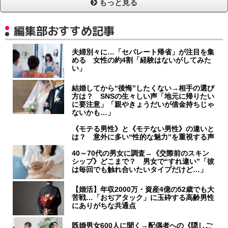
もっと見る
編集部おすすめ記事
夫婦別々に…「セパレート帰省」が注目を集
める 女性の約4割「経験はないがしてみた
い」
結婚してから“後悔”したくない→相手の選び
方は？ SNSの生々しい声「地元に帰りたい
に要注意」「親やきょうだいが借金持ちじゃ
ないかも…」
《モテる男性》と《モテない男性》の違いと
は？ 意外に多い“性的な魅力”を重視する声
40～70代の男女に調査→《交際前のスキン
シップ》どこまで？ 男女で“すれ違い”「彼
は毎回でも触れ合いたいタイプだけど…」
【婚活】年収2000万・資産4億の52歳でも大
苦戦…「おぢアタック」に玉砕する高齢男性
にありがちな共通点
既婚男女600人に聞く→配偶者への《隠しご