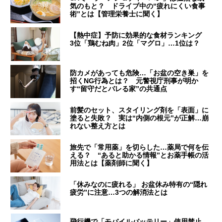
気のもと？ ドライブ中の“疲れにくい食事
術”とは【管理栄養士に聞く】
【熱中症】予防に効果的な食材ランキング
3位「鶏むね肉」2位「マグロ」…1位は？
防カメがあっても危険…「お盆の空き巣」を
招くNG行為とは？ 元警視庁刑事が明か
す“留守だとバレる家”の共通点
前髪のセット、スタイリング剤を「表面」に
塗ると失敗？ 実は“内側の根元”が正解…崩
れない整え方とは
旅先で「常用薬」を切らした…薬局で何を伝
える？ “あると助かる情報”とお薬手帳の活
用法とは【薬剤師に聞く】
「休みなのに疲れる」 お盆休み特有の“隠れ
疲労”に注意…3つの解消法とは
飛行機で「モバイルバッテリー」使用禁止