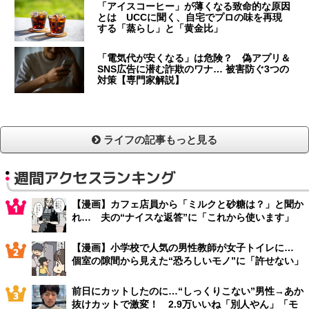
「アイスコーヒー」が薄くなる致命的な原因
とは UCCに聞く、自宅でプロの味を再現
する「蒸らし」と「黄金比」
「電気代が安くなる」は危険？ 偽アプリ＆
SNS広告に潜む詐欺のワナ… 被害防ぐ3つの
対策【専門家解説】
ライフの記事もっと見る
週間アクセスランキング
【漫画】カフェ店員から「ミルクと砂糖は？」と聞か
れ… 夫の“ナイスな返答”に「これから使います」
【漫画】小学校で人気の男性教師が女子トイレに…
個室の隙間から見えた“恐ろしいモノ”に「許せない」
前日にカットしたのに…“しっくりこない”男性→あか
抜けカットで激変！ 2.9万いいね「別人やん」「モ