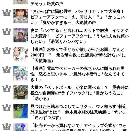
テそう」絶賛の声
“おかっぱ”に悩む男性→バッサリカットで大変身！
ビフォーアフターに「え、同じ人！？」「かっこい
い」「爽やかすぎる～」大絶賛の声
妻に「ハゲてる」と言われ…カットで解決→イケオジ
に大変身！ ビフォーアフターに「うちの夫もお願い
したい」「若返りハンパない」
【漫画】お祭りで子どもが欲しがったお面、なんと
2000円！？ 焦る母を救った店員の“粋な計らい”に
「天使降臨」
【漫画】電車でベビーカーの赤ちゃんに蹴られた男
性 怒ると思いきや…“意外な本音”に「なんてすて
き！」
大量の「ペットボトル」が楽に運べる！？ 災害時に
役立つ自衛隊の“ライフハック”に「目からうろこ」
「助かる」
見つけたら踏みつぶして…サクラ、ウメ枯らす“特定
外来生物”とは？ 鈴木農水相の注意喚起に「怖い」
「迷わずつぶす」
「転売ヤーから買わないで」アイラップ公式が“ウォ
ッシャブルタンク”増産を報告 SNS「心強い」「落