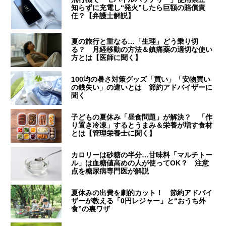
知らずに充電し“発火”したら巨額の賠償責
任？【弁護士解説】
夏の旅行と重なる…「生理」どう乗り切
る？ 月経移動の方法＆鎮痛薬の適切な使い
方とは【医師に聞く】
100均の暑さ対策グッズ「買い」「安物買い
の銭失い」の違いとは 節約アドバイザーに
聞く
子どもの夏休み「昼食問題」が解決？ 「作
り置き冷凍」するとうまみ＆栄養が増す食材
とは【管理栄養士に聞く】
カロリーは砂糖の半分…甘味料「マルチトー
ル」は血糖値高めの人が使ってOK？ 注意
点を糖尿病専門医が解説
夏休みの出費を劇的カット！ 節約アドバイ
ザーが教える「0円レジャー」と“おうち外
食”の裏ワザ