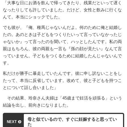
「大事な日にお酒を飲んで帰ってきたり、残業だといって遅く
なったりしても許していました。だけど、女性と飲みに行くな
んて。本当にショックでした。
でも彼が、『俺、種馬じゃないんだよ。何のために俺と結婚し
たの。あのときは子どもをつくりたいって言っていなかったじ
ゃないか』って言ったのを聞いて、ハッとしたんです。私の両
親はもちろん、彼の両親も一言も『孫の顔が見たい』なんて言
っていません。子どもをつくるために結婚したんじゃないんで
す。
私だけが勝手に暴走していたんです。彼に申し訳ないことをし
たって、本当に反省しています。改めて、彼と子どもを持つこ
とについて話し合いました」
その結果、玲奈さん夫婦は「45歳まで妊活を頑張る」という
結論を出し、前向きになりました。
母と似ているので、すぐに妊娠すると思ってい
NEXT
た