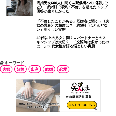
既婚男女600人に聞く→配偶者への《隠しご
と》 約2割「浮気・不倫」を超えたトップ
回答が生々しかった
「不倫したことがある」既婚者に聞く→《夫
婦の営み》の頻度は？ 約5割「ほとんどな
い」生々しい実態
40代以上の男女に聞く→パートナーとのス
キンシップは大切？ 「交際時は多かったの
に…」50代女性が語る悩ましい実態
キーワード
夫婦
妊娠
出産
結婚
恋愛