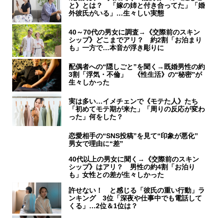
と》とは？ 「嫁の姉と付き合ってた」「婚
外彼氏がいる」…生々しい実態
40～70代の男女に調査→《交際前のスキン
シップ》どこまでアリ？ 約2割「お泊まり
も」一方で…本音が浮き彫りに
配偶者への“隠しごと”を聞く→既婚男性の約
3割「浮気・不倫」 《性生活》の“秘密”が
生々しかった
実は多い…イメチェンで《モテた人》たち
「初めてモテ期が来た」「周りの反応が変わ
った」何をした？
恋愛相手の“SNS投稿”を見て“印象が悪化”
男女で理由に“差”
40代以上の男女に聞く→《交際前のスキン
シップ》はアリ？ 男性の約4割「お泊り
も」女性との差が生々しかった
許せない！ と感じる「彼氏の重い行動」ラ
ンキング 3位「深夜や仕事中でも電話して
くる」…2位＆1位は？