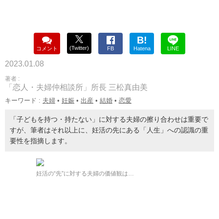
B!
(Twitter)
コメント
FB
Hatena
LINE
2023.01.08
著者 :
「恋人・夫婦仲相談所」所長 三松真由美
キーワード :
夫婦
•
妊娠
•
出産
•
結婚
•
恋愛
「子どもを持つ・持たない」に対する夫婦の擦り合わせは重要で
すが、筆者はそれ以上に、妊活の先にある「人生」への認識の重
要性を指摘します。
妊活の“先”に対する夫婦の価値観は…