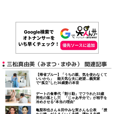
三松真由美（みまつ・まゆみ） 関連記事
【帰省ブルー】「うちの親、気を使わなくて
いいから」 能天気な夫に絶望…義実家
で“孤立”した36歳妻の本音
デートの食事代「割り勘」でフラれた33歳
男性の落とし穴 「じゃあ半分で」が相手を
冷めさせる“本当の理由”
亀梨和也さん＆田中みな実さんも公表 「授