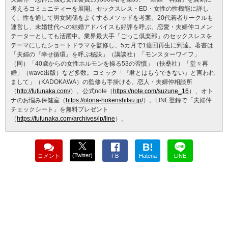
考えるコミュニティーを展開。セックスレス・ED・女性の性機能に詳し
く、性を通して男女関係をよくするメソッドを考案。20代若者サークルも
運営し、未婚世代への結婚アドバイスも好評を呼ぶ。恋愛・夫婦仲コメン
テーターとしても活躍中。業界最大手「ごっこ倶楽部」のセックスレスを
テーマにしたショートドラマを監修し、5カ月で1億回再生に到達。著書は
「夫婦の『幸せ循環』を呼ぶ秘訣」（講談社）「モンスターワイフ」
（同）「40歳からの女性ホルモンを操る53の習慣」（扶桑社）「堂々再
婚」（wave出版）など多数。コミック「『君とはもうできない』と言われ
まして」（KADOKAWA）の監修も手掛ける。恋人・夫婦仲相談所
（
http://fufunaka.com/
）、公式note（
https://note.com/suzune_16
）、オト
ナのお悩み保健室（
https://otona-hokenshitsu.jp/
）。LINE登録で「夫婦仲
チェックシート」を無料プレゼント
（
https://fufunaka.com/archives/lp/line
）。
B!
(Twitter)
コメント
FB
Hatena
LINE