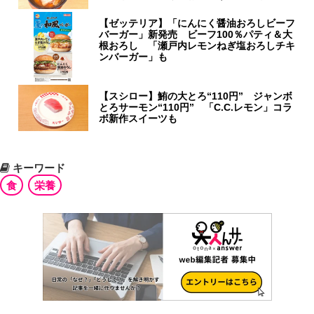
【ゼッテリア】「にんにく醤油おろしビーフ
バーガー」新発売 ビーフ100％パティ＆大
根おろし 「瀬戸内レモンねぎ塩おろしチキ
ンバーガー」も
【スシロー】鮪の大とろ“110円” ジャンボ
とろサーモン“110円” 「C.C.レモン」コラ
ボ新作スイーツも
キーワード
食
栄養