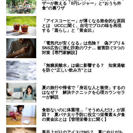
ザーが教える「0円レジャー」と“おうち外
食”の裏ワザ
「アイスコーヒー」が薄くなる致命的な原因
とは UCCに聞く、自宅でプロの味を再現
する「蒸らし」と「黄金比」
「電気代が安くなる」は危険？ 偽アプリ＆
SNS広告に潜む詐欺のワナ… 被害防ぐ3つの
対策【専門家解説】
「無糖炭酸水」は歯に影響する？ 知覚過敏
を防ぐ“正しい飲み方”とは
夏の旅行や帰省で「身近な人と衝突」するの
はなぜ？ 解決テクニックを心理カウンセラ
ーが解説
食欲ないのに体重増…「そうめんだけ」が原
因？ 夏バテ太り予防に役立つ栄養素＆夕食
の黄金比とは【管理栄養士に聞く】
風呂上がりのアイスはNG？ 夏にやりがち