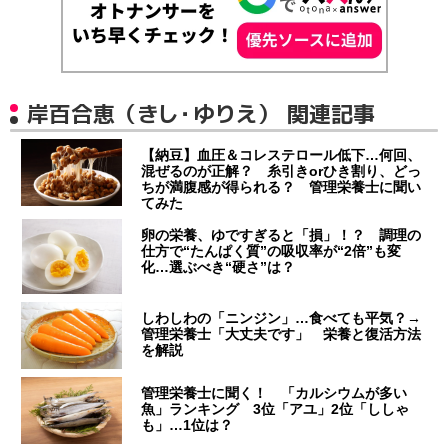
岸百合恵（きし・ゆりえ） 関連記事
【納豆】血圧＆コレステロール低下…何回、
混ぜるのが正解？ 糸引きorひき割り、どっ
ちが満腹感が得られる？ 管理栄養士に聞い
てみた
卵の栄養、ゆですぎると「損」！？ 調理の
仕方で“たんぱく質”の吸収率が“2倍”も変
化…選ぶべき“硬さ”は？
しわしわの「ニンジン」…食べても平気？→
管理栄養士「大丈夫です」 栄養と復活方法
を解説
管理栄養士に聞く！ 「カルシウムが多い
魚」ランキング 3位「アユ」2位「ししゃ
も」…1位は？