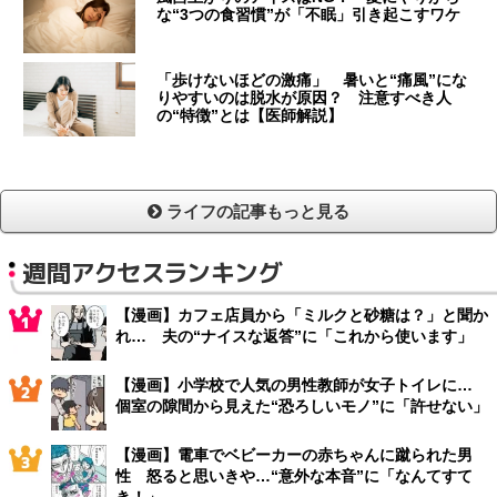
な“3つの食習慣”が「不眠」引き起こすワケ
「歩けないほどの激痛」 暑いと“痛風”にな
りやすいのは脱水が原因？ 注意すべき人
の“特徴”とは【医師解説】
ライフの記事もっと見る
週間アクセスランキング
【漫画】カフェ店員から「ミルクと砂糖は？」と聞か
れ… 夫の“ナイスな返答”に「これから使います」
【漫画】小学校で人気の男性教師が女子トイレに…
個室の隙間から見えた“恐ろしいモノ”に「許せない」
【漫画】電車でベビーカーの赤ちゃんに蹴られた男
性 怒ると思いきや…“意外な本音”に「なんてすて
き！」