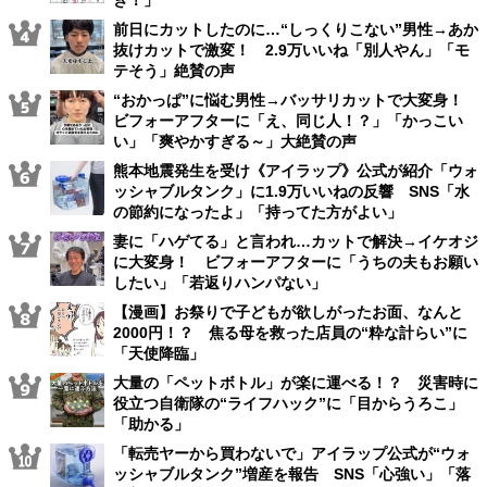
前日にカットしたのに…“しっくりこない”男性→あか
抜けカットで激変！ 2.9万いいね「別人やん」「モ
テそう」絶賛の声
“おかっぱ”に悩む男性→バッサリカットで大変身！
ビフォーアフターに「え、同じ人！？」「かっこい
い」「爽やかすぎる～」大絶賛の声
熊本地震発生を受け《アイラップ》公式が紹介「ウォ
ッシャブルタンク」に1.9万いいねの反響 SNS「水
の節約になったよ」「持ってた方がよい」
妻に「ハゲてる」と言われ…カットで解決→イケオジ
に大変身！ ビフォーアフターに「うちの夫もお願い
したい」「若返りハンパない」
【漫画】お祭りで子どもが欲しがったお面、なんと
2000円！？ 焦る母を救った店員の“粋な計らい”に
「天使降臨」
大量の「ペットボトル」が楽に運べる！？ 災害時に
役立つ自衛隊の“ライフハック”に「目からうろこ」
「助かる」
「転売ヤーから買わないで」アイラップ公式が“ウォ
ッシャブルタンク”増産を報告 SNS「心強い」「落