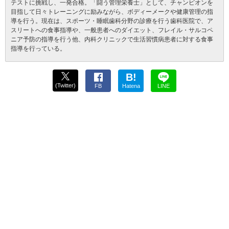
テストに挑戦し、一発合格。「闘う管理栄養士」として、チャンピオンを
目指して日々トレーニングに励みながら、ボディーメークや健康管理の指
導を行う。現在は、スポーツ・睡眠歯科分野の診療を行う歯科医院で、ア
スリートへの食事指導や、一般患者へのダイエット、フレイル・サルコペ
ニア予防の指導を行う他、内科クリニックで生活習慣病患者に対する食事
指導を行っている。
B!
(Twitter)
FB
Hatena
LINE