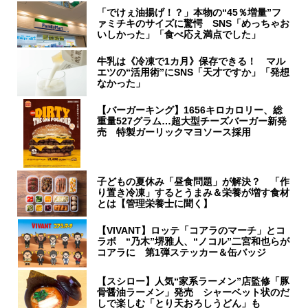
「でけぇ油揚げ！？」本物の“45％増量”フ
ァミチキのサイズに驚愕 SNS「めっちゃお
いしかった」「食べ応え満点でした」
牛乳は《冷凍で1カ月》保存できる！ マル
エツの“活用術”にSNS「天才ですか」「発想
なかった」
【バーガーキング】1656キロカロリー、総
重量527グラム…超大型チーズバーガー新発
売 特製ガーリックマヨソース採用
子どもの夏休み「昼食問題」が解決？ 「作
り置き冷凍」するとうまみ＆栄養が増す食材
とは【管理栄養士に聞く】
【VIVANT】ロッテ「コアラのマーチ」とコ
ラボ “乃木”堺雅人、“ノコル”二宮和也らが
コアラに 第1弾ステッカー＆缶バッジ
【スシロー】人気“家系ラーメン”店監修「豚
骨醤油ラーメン」発売 シャーベット状のだ
しで楽しむ「とり天おろしうどん」も