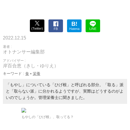
B!
(Twitter)
FB
Hatena
LINE
2022.12.15
著者 :
オトナンサー編集部
アドバイザー :
岸百合恵（きし・ゆりえ）
キーワード :
食
•
栄養
「もやし」についている「ひげ根」と呼ばれる部分。「取る」派
と「取らない派」に分かれるようですが、実際はどうするのがよ
いのでしょうか。管理栄養士に聞きました。
もやしの「ひげ根」、取ってる？