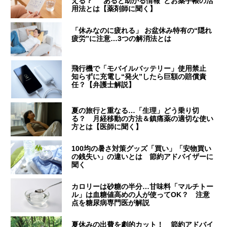
える？ “あると助かる情報”とお薬手帳の活
用法とは【薬剤師に聞く】
「休みなのに疲れる」 お盆休み特有の“隠れ
疲労”に注意…3つの解消法とは
飛行機で「モバイルバッテリー」使用禁止
知らずに充電し“発火”したら巨額の賠償責
任？【弁護士解説】
夏の旅行と重なる…「生理」どう乗り切
る？ 月経移動の方法＆鎮痛薬の適切な使い
方とは【医師に聞く】
100均の暑さ対策グッズ「買い」「安物買い
の銭失い」の違いとは 節約アドバイザーに
聞く
カロリーは砂糖の半分…甘味料「マルチトー
ル」は血糖値高めの人が使ってOK？ 注意
点を糖尿病専門医が解説
夏休みの出費を劇的カット！ 節約アドバイ