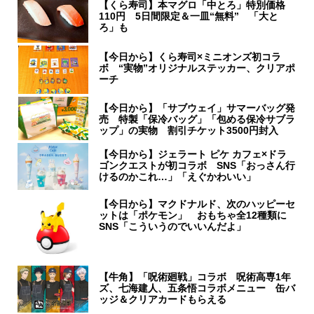
【くら寿司】本マグロ「中とろ」特別価格
110円 5日間限定＆一皿“無料” 「大と
ろ」も
【今日から】くら寿司×ミニオンズ初コラ
ボ “実物”オリジナルステッカー、クリアポ
ーチ
【今日から】「サブウェイ」サマーバッグ発
売 特製「保冷バッグ」「包める保冷サブラ
ップ」の実物 割引チケット3500円封入
【今日から】ジェラート ピケ カフェ×ドラ
ゴンクエストが初コラボ SNS「おっさん行
けるのかこれ…」「えぐかわいい」
【今日から】マクドナルド、次のハッピーセ
ットは「ポケモン」 おもちゃ全12種類に
SNS「こういうのでいいんだよ」
【牛角】「呪術廻戦」コラボ 呪術高専1年
ズ、七海建人、五条悟コラボメニュー 缶バ
ッジ＆クリアカードもらえる