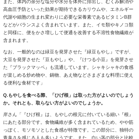
また、体内の余分な塩分や水分を体外に排出し、むくみ解消や
高血圧予防といった効果が期待できるカリウムや、エネルギー
代謝や細胞の生まれ変わりに必要な栄養素であるビタミンB群
などがバランスよく含まれています。また、イモ類やキノコ類
と同様に、便をかさ増しして便通を改善する不溶性食物繊維が
含まれます。
なお、一般的なのは緑豆を発芽させた『緑豆もやし』ですが、
大豆を発芽させた『豆もやし』や、『けつる小豆』を発芽させ
た『ブラックマッペ』も流通しています。シャキシャキの食感
が楽しめる炒め物や、鍋物、あえ物などさまざまな料理に使え
る便利な食材です」
Q.もやしを食べる際、「ひげ根」は取った方がよいのでしょう
か。それとも、取らない方がよいのでしょうか。
岸さん「『ひげ根』は、もやしの根元に付いている細い『根』
にあたる部分です。食物繊維が多く含まれているため、やや筋
っぽく、モソモソとした食感が特徴です。この部分に、独特の
青臭さを感じる人も多いようです。また、白い茎の部分と比較