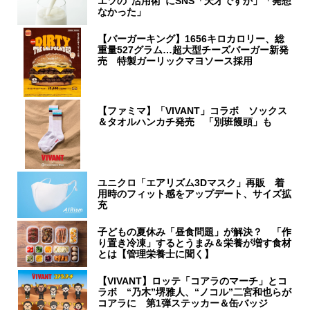
エツの“活用術”にSNS「天才ですか」「発想
なかった」
【バーガーキング】1656キロカロリー、総
重量527グラム…超大型チーズバーガー新発
売 特製ガーリックマヨソース採用
【ファミマ】「VIVANT」コラボ ソックス
＆タオルハンカチ発売 「別班饅頭」も
ユニクロ「エアリズム3Dマスク」再販 着
用時のフィット感をアップデート、サイズ拡
充
子どもの夏休み「昼食問題」が解決？ 「作
り置き冷凍」するとうまみ＆栄養が増す食材
とは【管理栄養士に聞く】
【VIVANT】ロッテ「コアラのマーチ」とコ
ラボ “乃木”堺雅人、“ノコル”二宮和也らが
コアラに 第1弾ステッカー＆缶バッジ