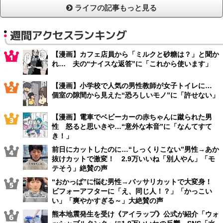
ライフの記事もっと見る
週間アクセスランキング
【漫画】カフェ店員から「ミルクと砂糖は？」と聞か
れ… 夫の“ナイスな返答”に「これから使います」
【漫画】小学校で人気の男性教師が女子トイレに…
個室の隙間から見えた“恐ろしいモノ”に「許せない」
【漫画】電車でベビーカーの赤ちゃんに蹴られた男
性 怒ると思いきや…“意外な本音”に「なんてすて
き！」
前日にカットしたのに…“しっくりこない”男性→あか
抜けカットで激変！ 2.9万いいね「別人やん」「モ
テそう」絶賛の声
“おかっぱ”に悩む男性→バッサリカットで大変身！
ビフォーアフターに「え、同じ人！？」「かっこい
い」「爽やかすぎる～」大絶賛の声
熊本地震発生を受け《アイラップ》公式が紹介「ウォ