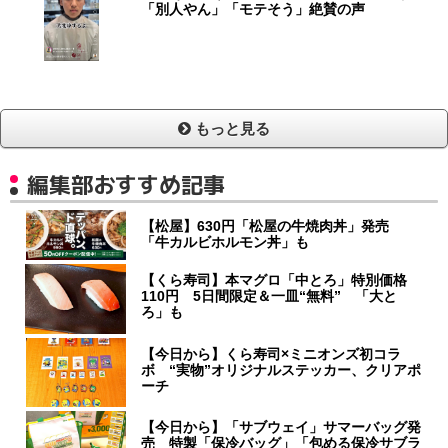
「別人やん」「モテそう」絶賛の声
もっと見る
編集部おすすめ記事
【松屋】630円「松屋の牛焼肉丼」発売
「牛カルビホルモン丼」も
【くら寿司】本マグロ「中とろ」特別価格
110円 5日間限定＆一皿“無料” 「大と
ろ」も
【今日から】くら寿司×ミニオンズ初コラ
ボ “実物”オリジナルステッカー、クリアポ
ーチ
【今日から】「サブウェイ」サマーバッグ発
売 特製「保冷バッグ」「包める保冷サブラ