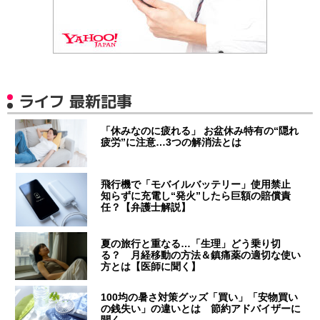
ライフ 最新記事
「休みなのに疲れる」 お盆休み特有の“隠れ
疲労”に注意…3つの解消法とは
飛行機で「モバイルバッテリー」使用禁止
知らずに充電し“発火”したら巨額の賠償責
任？【弁護士解説】
夏の旅行と重なる…「生理」どう乗り切
る？ 月経移動の方法＆鎮痛薬の適切な使い
方とは【医師に聞く】
100均の暑さ対策グッズ「買い」「安物買い
の銭失い」の違いとは 節約アドバイザーに