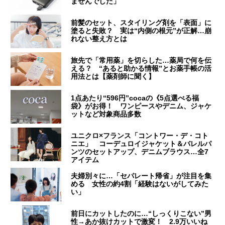
ませんでした」
前髪のセット、スタイリング剤を「表面」に
塗ると失敗？ 実は“内側の根元”が正解…崩
れない整え方とは
旅先で「常用薬」を切らした…薬局で何を伝
える？ “あると助かる情報”とお薬手帳の活
用法とは【薬剤師に聞く】
1点あたり“596円”cocaの《5点選べる福
袋》がお得！ ワンピースやデニム、ジャケ
ットなど対象商品多数
ユニクロ×フランス「コントワー・デ・コト
ニエ」 コーデュロイジャケット＆バレルパ
ンツのセットアップ、デニムブラウス…全7
アイテム
夫婦別々に…「セパレート帰省」が注目を集
める 女性の約4割「経験はないがしてみた
い」
前日にカットしたのに…“しっくりこない”男
性→あか抜けカットで激変！ 2.9万いいね