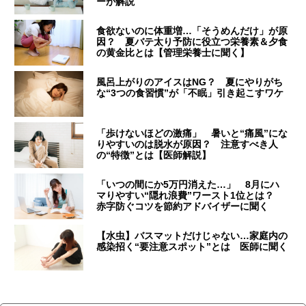
ーが解説
食欲ないのに体重増…「そうめんだけ」が原
因？ 夏バテ太り予防に役立つ栄養素＆夕食
の黄金比とは【管理栄養士に聞く】
風呂上がりのアイスはNG？ 夏にやりがち
な“3つの食習慣”が「不眠」引き起こすワケ
「歩けないほどの激痛」 暑いと“痛風”にな
りやすいのは脱水が原因？ 注意すべき人
の“特徴”とは【医師解説】
「いつの間にか5万円消えた…」 8月にハ
マりやすい“隠れ浪費”ワースト1位とは？
赤字防ぐコツを節約アドバイザーに聞く
【水虫】バスマットだけじゃない…家庭内の
感染招く“要注意スポット”とは 医師に聞く