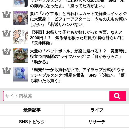
ッシャブルタンク」に1.9万いいねの反響 SNS「水
の節約になったよ」「持ってた方がよい」
妻に「ハゲてる」と言われ…カットで解決→イケオジ
に大変身！ ビフォーアフターに「うちの夫もお願い
したい」「若返りハンパない」
【漫画】お祭りで子どもが欲しがったお面、なんと
2000円！？ 焦る母を救った店員の“粋な計らい”に
「天使降臨」
大量の「ペットボトル」が楽に運べる！？ 災害時に
役立つ自衛隊の“ライフハック”に「目からうろこ」
「助かる」
「転売ヤーから買わないで」アイラップ公式が“ウォ
ッシャブルタンク”増産を報告 SNS「心強い」「落
ち着いたら買う」
最新記事
ライフ
SNSトピック
リサーチ