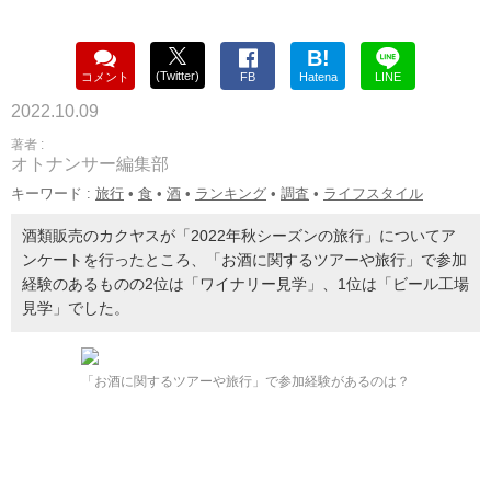
B!
(Twitter)
コメント
FB
Hatena
LINE
2022.10.09
著者 :
オトナンサー編集部
キーワード :
旅行
•
食
•
酒
•
ランキング
•
調査
•
ライフスタイル
酒類販売のカクヤスが「2022年秋シーズンの旅行」についてア
ンケートを行ったところ、「お酒に関するツアーや旅行」で参加
経験のあるものの2位は「ワイナリー見学」、1位は「ビール工場
見学」でした。
「お酒に関するツアーや旅行」で参加経験があるのは？