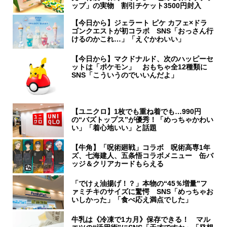
ップ」の実物 割引チケット3500円封入
【今日から】ジェラート ピケ カフェ×ドラ
ゴンクエストが初コラボ SNS「おっさん行
けるのかこれ…」「えぐかわいい」
【今日から】マクドナルド、次のハッピーセ
ットは「ポケモン」 おもちゃ全12種類に
SNS「こういうのでいいんだよ」
【ユニクロ】1枚でも重ね着でも…990円
の“バズトップス”が優秀！「めっちゃかわい
い」「着心地いい」と話題
【牛角】「呪術廻戦」コラボ 呪術高専1年
ズ、七海建人、五条悟コラボメニュー 缶バ
ッジ＆クリアカードもらえる
「でけぇ油揚げ！？」本物の“45％増量”フ
ァミチキのサイズに驚愕 SNS「めっちゃお
いしかった」「食べ応え満点でした」
牛乳は《冷凍で1カ月》保存できる！ マル