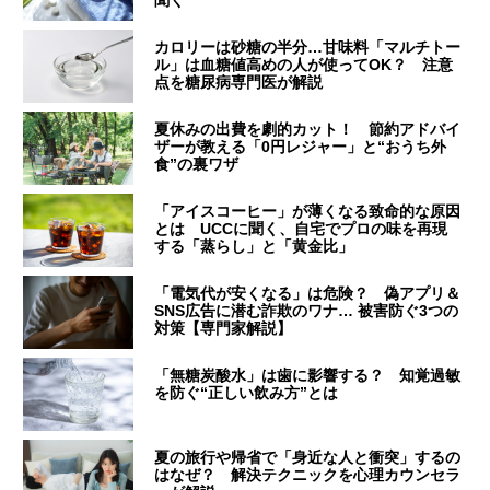
聞く
カロリーは砂糖の半分…甘味料「マルチトー
ル」は血糖値高めの人が使ってOK？ 注意
点を糖尿病専門医が解説
夏休みの出費を劇的カット！ 節約アドバイ
ザーが教える「0円レジャー」と“おうち外
食”の裏ワザ
「アイスコーヒー」が薄くなる致命的な原因
とは UCCに聞く、自宅でプロの味を再現
する「蒸らし」と「黄金比」
「電気代が安くなる」は危険？ 偽アプリ＆
SNS広告に潜む詐欺のワナ… 被害防ぐ3つの
対策【専門家解説】
「無糖炭酸水」は歯に影響する？ 知覚過敏
を防ぐ“正しい飲み方”とは
夏の旅行や帰省で「身近な人と衝突」するの
はなぜ？ 解決テクニックを心理カウンセラ