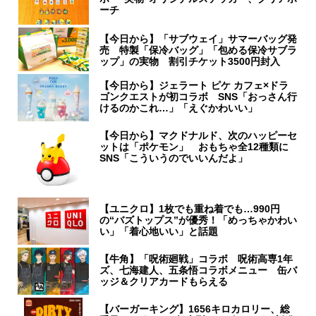
ーチ
【今日から】「サブウェイ」サマーバッグ発
売 特製「保冷バッグ」「包める保冷サブラ
ップ」の実物 割引チケット3500円封入
【今日から】ジェラート ピケ カフェ×ドラ
ゴンクエストが初コラボ SNS「おっさん行
けるのかこれ…」「えぐかわいい」
【今日から】マクドナルド、次のハッピーセ
ットは「ポケモン」 おもちゃ全12種類に
SNS「こういうのでいいんだよ」
【ユニクロ】1枚でも重ね着でも…990円
の“バズトップス”が優秀！「めっちゃかわい
い」「着心地いい」と話題
【牛角】「呪術廻戦」コラボ 呪術高専1年
ズ、七海建人、五条悟コラボメニュー 缶バ
ッジ＆クリアカードもらえる
【バーガーキング】1656キロカロリー、総