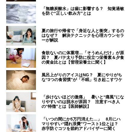
「無糖炭酸水」は歯に影響する？ 知覚過敏
を防ぐ“正しい飲み方”とは
夏の旅行や帰省で「身近な人と衝突」するの
はなぜ？ 解決テクニックを心理カウンセラ
ーが解説
食欲ないのに体重増…「そうめんだけ」が原
因？ 夏バテ太り予防に役立つ栄養素＆夕食
の黄金比とは【管理栄養士に聞く】
風呂上がりのアイスはNG？ 夏にやりがち
な“3つの食習慣”が「不眠」引き起こすワケ
「歩けないほどの激痛」 暑いと“痛風”にな
りやすいのは脱水が原因？ 注意すべき人
の“特徴”とは【医師解説】
「いつの間にか5万円消えた…」 8月にハ
マりやすい“隠れ浪費”ワースト1位とは？
赤字防ぐコツを節約アドバイザーに聞く