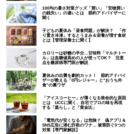
100均の暑さ対策グッズ「買い」「安物買い
の銭失い」の違いとは 節約アドバイザーに
聞く
子どもの夏休み「昼食問題」が解決？ 「作
り置き冷凍」するとうまみ＆栄養が増す食材
とは【管理栄養士に聞く】
カロリーは砂糖の半分…甘味料「マルチトー
ル」は血糖値高めの人が使ってOK？ 注意
点を糖尿病専門医が解説
夏休みの出費を劇的カット！ 節約アドバイ
ザーが教える「0円レジャー」と“おうち外
食”の裏ワザ
「アイスコーヒー」が薄くなる致命的な原因
とは UCCに聞く、自宅でプロの味を再現
する「蒸らし」と「黄金比」
「電気代が安くなる」は危険？ 偽アプリ＆
SNS広告に潜む詐欺のワナ… 被害防ぐ3つの
対策【専門家解説】