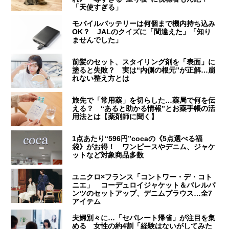
「天使すぎる」
モバイルバッテリーは何個まで機内持ち込み
OK？ JALのクイズに「間違えた」「知り
ませんでした」
前髪のセット、スタイリング剤を「表面」に
塗ると失敗？ 実は“内側の根元”が正解…崩
れない整え方とは
旅先で「常用薬」を切らした…薬局で何を伝
える？ “あると助かる情報”とお薬手帳の活
用法とは【薬剤師に聞く】
1点あたり“596円”cocaの《5点選べる福
袋》がお得！ ワンピースやデニム、ジャケ
ットなど対象商品多数
ユニクロ×フランス「コントワー・デ・コト
ニエ」 コーデュロイジャケット＆バレルパ
ンツのセットアップ、デニムブラウス…全7
アイテム
夫婦別々に…「セパレート帰省」が注目を集
める 女性の約4割「経験はないがしてみた