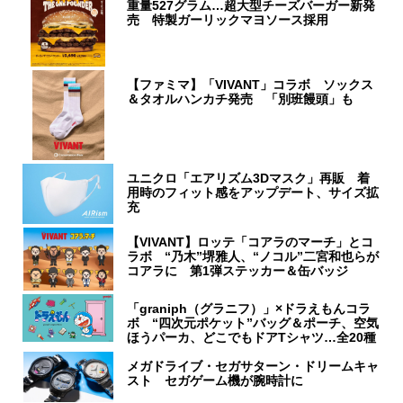
重量527グラム…超大型チーズバーガー新発
売 特製ガーリックマヨソース採用
【ファミマ】「VIVANT」コラボ ソックス
＆タオルハンカチ発売 「別班饅頭」も
ユニクロ「エアリズム3Dマスク」再販 着
用時のフィット感をアップデート、サイズ拡
充
【VIVANT】ロッテ「コアラのマーチ」とコ
ラボ “乃木”堺雅人、“ノコル”二宮和也らが
コアラに 第1弾ステッカー＆缶バッジ
「graniph（グラニフ）」×ドラえもんコラ
ボ “四次元ポケット”バッグ＆ポーチ、空気
ほうパーカ、どこでもドアTシャツ…全20種
メガドライブ・セガサターン・ドリームキャ
スト セガゲーム機が腕時計に