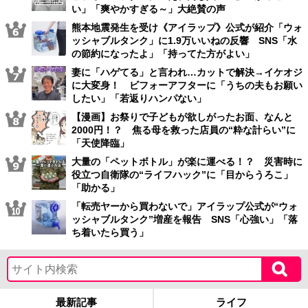
い」「爽やかすぎる～」大絶賛の声
熊本地震発生を受け《アイラップ》公式が紹介「ウォ
ッシャブルタンク」に1.9万いいねの反響 SNS「水
の節約になったよ」「持ってた方がよい」
妻に「ハゲてる」と言われ…カットで解決→イケオジ
に大変身！ ビフォーアフターに「うちの夫もお願い
したい」「若返りハンパない」
【漫画】お祭りで子どもが欲しがったお面、なんと
2000円！？ 焦る母を救った店員の“粋な計らい”に
「天使降臨」
大量の「ペットボトル」が楽に運べる！？ 災害時に
役立つ自衛隊の“ライフハック”に「目からうろこ」
「助かる」
「転売ヤーから買わないで」アイラップ公式が“ウォ
ッシャブルタンク”増産を報告 SNS「心強い」「落
ち着いたら買う」
最新記事
ライフ