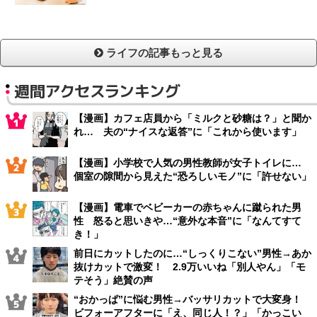
ライフの記事もっと見る
週間アクセスランキング
【漫画】カフェ店員から「ミルクと砂糖は？」と聞か
れ… 夫の“ナイスな返答”に「これから使います」
【漫画】小学校で人気の男性教師が女子トイレに…
個室の隙間から見えた“恐ろしいモノ”に「許せない」
【漫画】電車でベビーカーの赤ちゃんに蹴られた男
性 怒ると思いきや…“意外な本音”に「なんてすて
き！」
前日にカットしたのに…“しっくりこない”男性→あか
抜けカットで激変！ 2.9万いいね「別人やん」「モ
テそう」絶賛の声
“おかっぱ”に悩む男性→バッサリカットで大変身！
ビフォーアフターに「え、同じ人！？」「かっこい