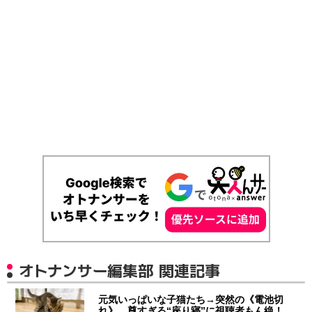
オトナンサー編集部 関連記事
元気いっぱいな子猫たち→突然の《電池切
れ》 尊すぎる“座り寝”に視聴者もん絶！