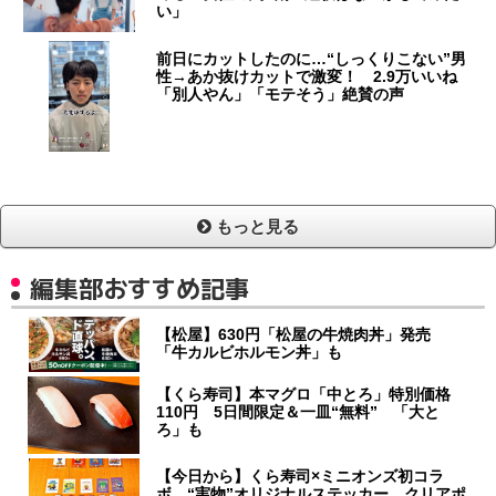
い」
前日にカットしたのに…“しっくりこない”男
性→あか抜けカットで激変！ 2.9万いいね
「別人やん」「モテそう」絶賛の声
もっと見る
編集部おすすめ記事
【松屋】630円「松屋の牛焼肉丼」発売
「牛カルビホルモン丼」も
【くら寿司】本マグロ「中とろ」特別価格
110円 5日間限定＆一皿“無料” 「大と
ろ」も
【今日から】くら寿司×ミニオンズ初コラ
ボ “実物”オリジナルステッカー、クリアポ