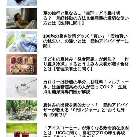
夏の旅行と重なる…「生理」どう乗り切
る？ 月経移動の方法＆鎮痛薬の適切な使い
方とは【医師に聞く】
100均の暑さ対策グッズ「買い」「安物買い
の銭失い」の違いとは 節約アドバイザーに
聞く
子どもの夏休み「昼食問題」が解決？ 「作
り置き冷凍」するとうまみ＆栄養が増す食材
とは【管理栄養士に聞く】
カロリーは砂糖の半分…甘味料「マルチトー
ル」は血糖値高めの人が使ってOK？ 注意
点を糖尿病専門医が解説
夏休みの出費を劇的カット！ 節約アドバイ
ザーが教える「0円レジャー」と“おうち外
食”の裏ワザ
「アイスコーヒー」が薄くなる致命的な原因
とは UCCに聞く、自宅でプロの味を再現