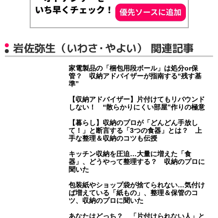
岩佐弥生（いわさ・やよい） 関連記事
家電製品の「梱包用段ボール」は処分or保
管？ 収納アドバイザーが指南する“残す基
準”
【収納アドバイザー】片付けてもリバウンド
しない！ “散らかりにくい部屋”作りの極意
【暮らし】収納のプロが「どんどん手放し
て！」と断言する「3つの食器」とは？ 上
手な整理＆収納のコツも伝授
キッチン収納を圧迫…大量に増えた「食
器」、どうやって整理する？ 収納のプロに
聞いた
包装紙やショップ袋が捨てられない…気付け
ば増えている「紙もの」、整理＆保管のコ
ツ、収納のプロに聞いた
あなたはどっち？ 「片付けられない人」と