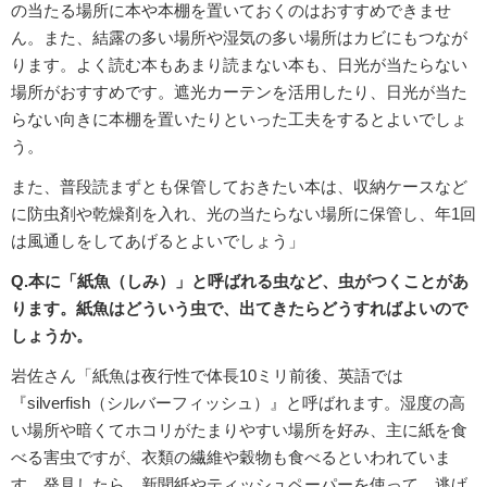
の当たる場所に本や本棚を置いておくのはおすすめできませ
ん。また、結露の多い場所や湿気の多い場所はカビにもつなが
ります。よく読む本もあまり読まない本も、日光が当たらない
場所がおすすめです。遮光カーテンを活用したり、日光が当た
らない向きに本棚を置いたりといった工夫をするとよいでしょ
う。
また、普段読まずとも保管しておきたい本は、収納ケースなど
に防虫剤や乾燥剤を入れ、光の当たらない場所に保管し、年1回
は風通しをしてあげるとよいでしょう」
Q.本に「紙魚（しみ）」と呼ばれる虫など、虫がつくことがあ
ります。紙魚はどういう虫で、出てきたらどうすればよいので
しょうか。
岩佐さん「紙魚は夜行性で体長10ミリ前後、英語では
『silverfish（シルバーフィッシュ）』と呼ばれます。湿度の高
い場所や暗くてホコリがたまりやすい場所を好み、主に紙を食
べる害虫ですが、衣類の繊維や穀物も食べるといわれていま
す。発見したら、新聞紙やティッシュペーパーを使って、逃げ