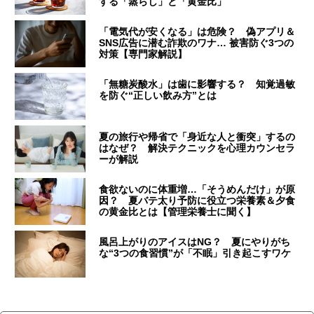
する「蒸らし」と「黄金比」
「電気代が安くなる」は危険？ 偽アプリ＆
SNS広告に潜む詐欺のワナ… 被害防ぐ3つの
対策【専門家解説】
「無糖炭酸水」は歯に影響する？ 知覚過敏
を防ぐ“正しい飲み方”とは
夏の旅行や帰省で「身近な人と衝突」するの
はなぜ？ 解決テクニックを心理カウンセラ
ーが解説
食欲ないのに体重増…「そうめんだけ」が原
因？ 夏バテ太り予防に役立つ栄養素＆夕食
の黄金比とは【管理栄養士に聞く】
風呂上がりのアイスはNG？ 夏にやりがち
な“3つの食習慣”が「不眠」引き起こすワケ