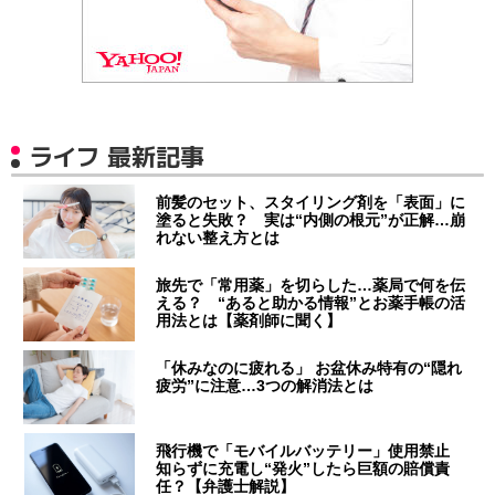
ライフ 最新記事
前髪のセット、スタイリング剤を「表面」に
塗ると失敗？ 実は“内側の根元”が正解…崩
れない整え方とは
旅先で「常用薬」を切らした…薬局で何を伝
える？ “あると助かる情報”とお薬手帳の活
用法とは【薬剤師に聞く】
「休みなのに疲れる」 お盆休み特有の“隠れ
疲労”に注意…3つの解消法とは
飛行機で「モバイルバッテリー」使用禁止
知らずに充電し“発火”したら巨額の賠償責
任？【弁護士解説】