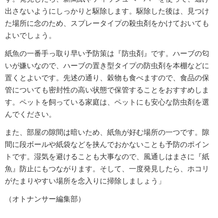
出さないようにしっかりと駆除します。駆除した後は、見つけ
た場所に念のため、スプレータイプの殺虫剤をかけておいても
よいでしょう。
紙魚の一番手っ取り早い予防策は『防虫剤』です。ハーブの匂
いが嫌いなので、ハーブの置き型タイプの防虫剤を本棚などに
置くとよいです。先述の通り、穀物も食べますので、食品の保
管についても密封性の高い状態で保管することをおすすめしま
す。ペットを飼っている家庭は、ペットにも安心な防虫剤を選
んでください。
また、部屋の隙間は暗いため、紙魚が好む場所の一つです。隙
間に段ボールや紙袋などを挟んでおかないことも予防のポイン
トです。湿気を避けることも大事なので、風通しはまさに『紙
魚』防止にもつながります。そして、一度発見したら、ホコリ
がたまりやすい場所を念入りに掃除しましょう」
（オトナンサー編集部）