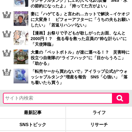
ッシャブルタンク」に1.9万いいねの反響 SNS「水
の節約になったよ」「持ってた方がよい」
妻に「ハゲてる」と言われ…カットで解決→イケオジ
に大変身！ ビフォーアフターに「うちの夫もお願い
したい」「若返りハンパない」
【漫画】お祭りで子どもが欲しがったお面、なんと
2000円！？ 焦る母を救った店員の“粋な計らい”に
「天使降臨」
大量の「ペットボトル」が楽に運べる！？ 災害時に
役立つ自衛隊の“ライフハック”に「目からうろこ」
「助かる」
「転売ヤーから買わないで」アイラップ公式が“ウォ
ッシャブルタンク”増産を報告 SNS「心強い」「落
ち着いたら買う」
最新記事
ライフ
SNSトピック
リサーチ