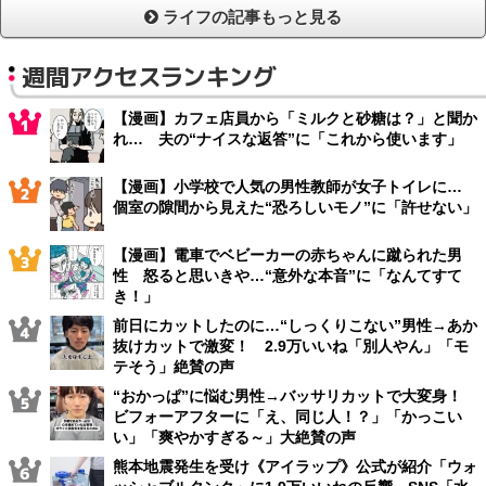
ライフの記事もっと見る
週間アクセスランキング
【漫画】カフェ店員から「ミルクと砂糖は？」と聞か
れ… 夫の“ナイスな返答”に「これから使います」
【漫画】小学校で人気の男性教師が女子トイレに…
個室の隙間から見えた“恐ろしいモノ”に「許せない」
【漫画】電車でベビーカーの赤ちゃんに蹴られた男
性 怒ると思いきや…“意外な本音”に「なんてすて
き！」
前日にカットしたのに…“しっくりこない”男性→あか
抜けカットで激変！ 2.9万いいね「別人やん」「モ
テそう」絶賛の声
“おかっぱ”に悩む男性→バッサリカットで大変身！
ビフォーアフターに「え、同じ人！？」「かっこい
い」「爽やかすぎる～」大絶賛の声
熊本地震発生を受け《アイラップ》公式が紹介「ウォ