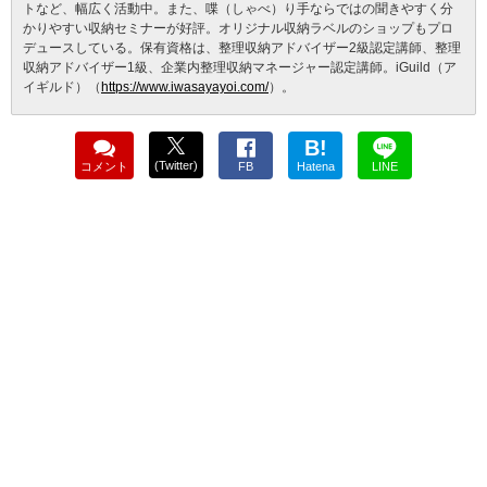
トなど、幅広く活動中。また、喋（しゃべ）り手ならではの聞きやすく分
かりやすい収納セミナーが好評。オリジナル収納ラベルのショップもプロ
デュースしている。保有資格は、整理収納アドバイザー2級認定講師、整理
収納アドバイザー1級、企業内整理収納マネージャー認定講師。iGuild（ア
イギルド）（
https://www.iwasayayoi.com/
）。
B!
(Twitter)
コメント
FB
Hatena
LINE