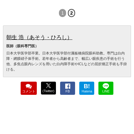
1
2
朝生 浩（あそう・ひろし）
医師（眼科専門医）
日本大学医学部卒業。日本大学医学部付属板橋病院眼科助教。専門は白内
障・網膜硝子体手術。若年者から高齢者まで、幅広い眼疾患の手術を行う
他、多焦点眼内レンズを用いた白内障手術やICLなどの屈折矯正手術も手掛
ける。
B!
(Twitter)
コメント
FB
Hatena
LINE