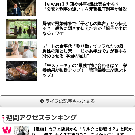
【VIVANT】別班や外事4課は実在する？
「公安と刑事の違い」を元警視庁刑事が解説
帰省や冠婚葬祭で「子どもの障害」どう伝え
る？ 親族に隠さず伝えた方が「親子が楽に
なる」ワケ
デートの食事代「割り勘」でフラれた33歳
男性の落とし穴 「じゃあ半分で」が相手を
冷めさせる“本当の理由”
「牛ステーキ」の“最強”付け合わせは？ 栄
養効果が抜群アップ！ 管理栄養士が選ぶト
ップ3
ライフの記事もっと見る
週間アクセスランキング
【漫画】カフェ店員から「ミルクと砂糖は？」と聞か
れ… 夫の“ナイスな返答”に「これから使います」