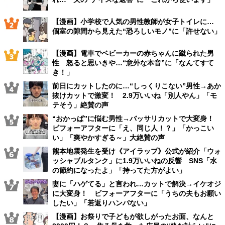
【漫画】小学校で人気の男性教師が女子トイレに…
個室の隙間から見えた“恐ろしいモノ”に「許せない」
【漫画】電車でベビーカーの赤ちゃんに蹴られた男
性 怒ると思いきや…“意外な本音”に「なんてすて
き！」
前日にカットしたのに…“しっくりこない”男性→あか
抜けカットで激変！ 2.9万いいね「別人やん」「モ
テそう」絶賛の声
“おかっぱ”に悩む男性→バッサリカットで大変身！
ビフォーアフターに「え、同じ人！？」「かっこい
い」「爽やかすぎる～」大絶賛の声
熊本地震発生を受け《アイラップ》公式が紹介「ウォ
ッシャブルタンク」に1.9万いいねの反響 SNS「水
の節約になったよ」「持ってた方がよい」
妻に「ハゲてる」と言われ…カットで解決→イケオジ
に大変身！ ビフォーアフターに「うちの夫もお願い
したい」「若返りハンパない」
【漫画】お祭りで子どもが欲しがったお面、なんと