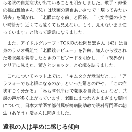
ら老眼の自覚症状が出ていることを明かしました。歌手・俳優
の福山雅治さん（51）は映画の舞台あいさつで「戻ってみたい
過去」を聞かれ、「老眼になる前」と回答。「（文字盤の小さ
い時計が）近くても遠くても見えない。もう、見えないまま使
っています」と語って話題になりました。
また、アイドルグループ・TOKIOの松岡昌宏さん（43）は自
身のラジオ番組で「老眼鏡デビュー」を告白。知人から渡され
た老眼鏡を装着したときのエピソードを明かし、「（視界が）
クリアに見えた。驚きとショック」と心境を語りました。
これについてネット上では、「キムタクが老眼だと…」「ア
ラフォーでも老眼になるのか」といった驚きの声や、「この症
状すごく分かる」「私も40代半ばで老眼を自覚した」など、共
感の声が多く上がっています。老眼にまつわるさまざまな疑問
について、日本大学医学部付属板橋病院助教で眼科専門医の朝
生（あそう）浩さんに聞きました。
遠視の人は早めに感じる傾向