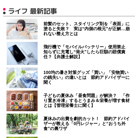
ライフ 最新記事
前髪のセット、スタイリング剤を「表面」に
塗ると失敗？ 実は“内側の根元”が正解…崩
れない整え方とは
飛行機で「モバイルバッテリー」使用禁止
知らずに充電し“発火”したら巨額の賠償責
任？【弁護士解説】
100均の暑さ対策グッズ「買い」「安物買い
の銭失い」の違いとは 節約アドバイザーに
聞く
子どもの夏休み「昼食問題」が解決？ 「作
り置き冷凍」するとうまみ＆栄養が増す食材
とは【管理栄養士に聞く】
夏休みの出費を劇的カット！ 節約アドバイ
ザーが教える「0円レジャー」と“おうち外
食”の裏ワザ