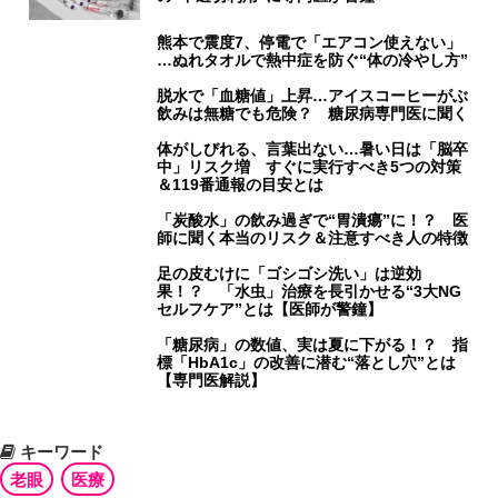
熊本で震度7、停電で「エアコン使えない」
…ぬれタオルで熱中症を防ぐ“体の冷やし方”
脱水で「血糖値」上昇…アイスコーヒーがぶ
飲みは無糖でも危険？ 糖尿病専門医に聞く
体がしびれる、言葉出ない…暑い日は「脳卒
中」リスク増 すぐに実行すべき5つの対策
＆119番通報の目安とは
「炭酸水」の飲み過ぎで“胃潰瘍”に！？ 医
師に聞く本当のリスク＆注意すべき人の特徴
足の皮むけに「ゴシゴシ洗い」は逆効
果！？ 「水虫」治療を長引かせる“3大NG
セルフケア”とは【医師が警鐘】
「糖尿病」の数値、実は夏に下がる！？ 指
標「HbA1c」の改善に潜む“落とし穴”とは
【専門医解説】
キーワード
老眼
医療