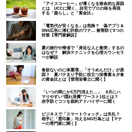
「アイスコーヒー」が薄くなる致命的な原因
とは UCCに聞く、自宅でプロの味を再現
する「蒸らし」と「黄金比」
「電気代が安くなる」は危険？ 偽アプリ＆
SNS広告に潜む詐欺のワナ… 被害防ぐ3つの
対策【専門家解説】
夏の旅行や帰省で「身近な人と衝突」するの
はなぜ？ 解決テクニックを心理カウンセラ
ーが解説
食欲ないのに体重増…「そうめんだけ」が原
因？ 夏バテ太り予防に役立つ栄養素＆夕食
の黄金比とは【管理栄養士に聞く】
「いつの間にか5万円消えた…」 8月にハ
マりやすい“隠れ浪費”ワースト1位とは？
赤字防ぐコツを節約アドバイザーに聞く
ビジネスで「スマートウォッチ」は失礼？
相手に「悪印象」与えるNG行為とは【マナ
ーの専門家に聞く】