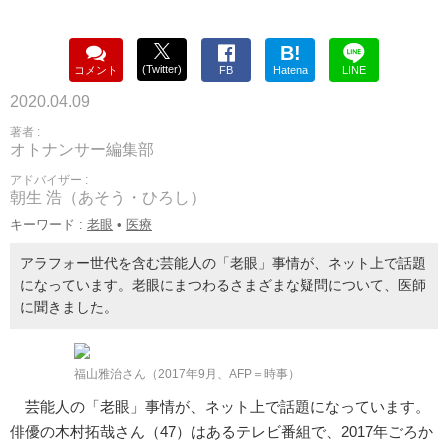
B!
(Twitter)
コメント
FB
Hatena
LINE
2020.04.09
著者 :
オトナンサー編集部
アドバイザー :
朝生 浩（あそう・ひろし）
キーワード :
老眼
•
医療
アラフォー世代を含む芸能人の「老眼」事情が、ネット上で話題
になっています。老眼にまつわるさまざまな疑問について、医師
に聞きました。
福山雅治さん（2017年9月、AFP＝時事）
芸能人の「老眼」事情が、ネット上で話題になっています。
俳優の木村拓哉さん（47）はあるテレビ番組で、2017年ごろか