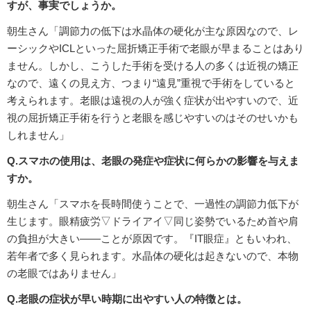
すが、事実でしょうか。
朝生さん「調節力の低下は水晶体の硬化が主な原因なので、レ
ーシックやICLといった屈折矯正手術で老眼が早まることはあり
ません。しかし、こうした手術を受ける人の多くは近視の矯正
なので、遠くの見え方、つまり“遠見”重視で手術をしていると
考えられます。老眼は遠視の人が強く症状が出やすいので、近
視の屈折矯正手術を行うと老眼を感じやすいのはそのせいかも
しれません」
Q.スマホの使用は、老眼の発症や症状に何らかの影響を与えま
すか。
朝生さん「スマホを長時間使うことで、一過性の調節力低下が
生じます。眼精疲労▽ドライアイ▽同じ姿勢でいるため首や肩
の負担が大きい――ことが原因です。『IT眼症』ともいわれ、
若年者で多く見られます。水晶体の硬化は起きないので、本物
の老眼ではありません」
Q.老眼の症状が早い時期に出やすい人の特徴とは。