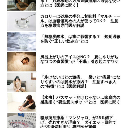
る？ 月経移動の方法＆鎮痛薬の適切な使い
方とは【医師に聞く】
カロリーは砂糖の半分…甘味料「マルチトー
ル」は血糖値高めの人が使ってOK？ 注意
点を糖尿病専門医が解説
「無糖炭酸水」は歯に影響する？ 知覚過敏
を防ぐ“正しい飲み方”とは
風呂上がりのアイスはNG？ 夏にやりがち
な“3つの食習慣”が「不眠」引き起こすワケ
「歩けないほどの激痛」 暑いと“痛風”にな
りやすいのは脱水が原因？ 注意すべき人
の“特徴”とは【医師解説】
【水虫】バスマットだけじゃない…家庭内の
感染招く“要注意スポット”とは 医師に聞く
糖尿病治療薬「マンジャロ」が25％値下
げ、売れすぎが理由？ ダイエット目的で
の“不適切利用”に専門医が警鐘