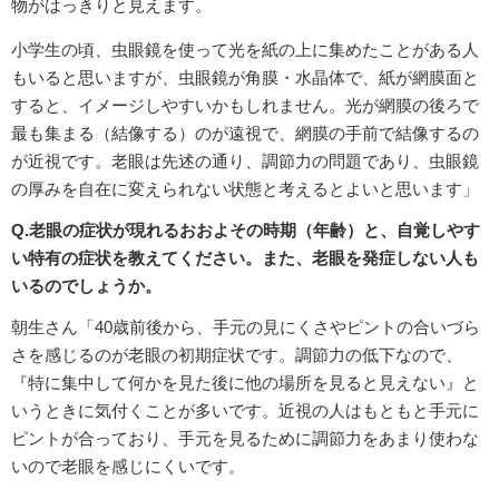
物がはっきりと見えます。
小学生の頃、虫眼鏡を使って光を紙の上に集めたことがある人
もいると思いますが、虫眼鏡が角膜・水晶体で、紙が網膜面と
すると、イメージしやすいかもしれません。光が網膜の後ろで
最も集まる（結像する）のが遠視で、網膜の手前で結像するの
が近視です。老眼は先述の通り、調節力の問題であり、虫眼鏡
の厚みを自在に変えられない状態と考えるとよいと思います」
Q.老眼の症状が現れるおおよその時期（年齢）と、自覚しやす
い特有の症状を教えてください。また、老眼を発症しない人も
いるのでしょうか。
朝生さん「40歳前後から、手元の見にくさやピントの合いづら
さを感じるのが老眼の初期症状です。調節力の低下なので、
『特に集中して何かを見た後に他の場所を見ると見えない』と
いうときに気付くことが多いです。近視の人はもともと手元に
ピントが合っており、手元を見るために調節力をあまり使わな
いので老眼を感じにくいです。