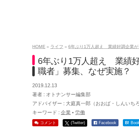
HOME
ライフ
6年ぶり1万人超え 業績好調企業
6年ぶり1万人超え 業績
職者」募集、なぜ実施？
2019.12.13
著者 :
オトナンサー編集部
アドバイザー :
大庭真一郎（おおば・しんいち
キーワード :
企業
•
労働
コメント
(Twitter)
Facebook
B!
Boo