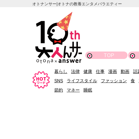
オトナンサー|オトナの教養エンタメバラエティー
TOP
暮らし
法律
健康
仕事
漫画
動画
話
SNS
ライフスタイル
ファッション
食
節約
マネー
睡眠