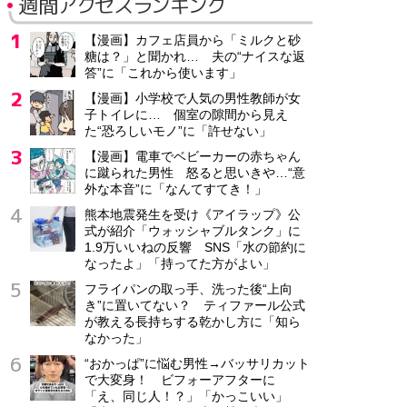
週間アクセスランキング
【漫画】カフェ店員から「ミルクと砂
糖は？」と聞かれ… 夫の“ナイスな返
答”に「これから使います」
【漫画】小学校で人気の男性教師が女
子トイレに… 個室の隙間から見え
た“恐ろしいモノ”に「許せない」
【漫画】電車でベビーカーの赤ちゃん
に蹴られた男性 怒ると思いきや…“意
外な本音”に「なんてすてき！」
熊本地震発生を受け《アイラップ》公
式が紹介「ウォッシャブルタンク」に
1.9万いいねの反響 SNS「水の節約に
なったよ」「持ってた方がよい」
フライパンの取っ手、洗った後“上向
き”に置いてない？ ティファール公式
が教える長持ちする乾かし方に「知ら
なかった」
“おかっぱ”に悩む男性→バッサリカット
で大変身！ ビフォーアフターに
「え、同じ人！？」「かっこいい」