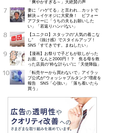
「爽やかすぎる～」大絶賛の声
妻に「ハゲてる」と言われ…カットで
解決→イケオジに大変身！ ビフォー
アフターに「うちの夫もお願いした
い」「若返りハンパない」
【ユニクロ】スタッフの“人気の着こな
し” 《抜け感》でスタイルアップ！
SNS「すてきです。まねしたい」
【漫画】お祭りで子どもが欲しがった
お面、なんと2000円！？ 焦る母を救
った店員の“粋な計らい”に「天使降臨」
「転売ヤーから買わないで」アイラッ
プ公式が“ウォッシャブルタンク”増産を
報告 SNS「心強い」「落ち着いたら
買う」