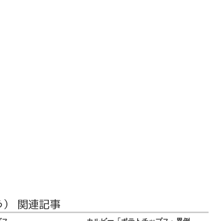
う） 関連記事
グス
カルビー「ポテトチップス」異例