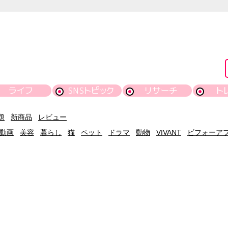
ライフ
SNSトピック
リサーチ
ト
題
新商品
レビュー
動画
美容
暮らし
猫
ペット
ドラマ
動物
VIVANT
ビフォーア