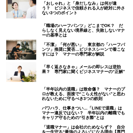
「おしゃれ」と「身だしなみ」は何が違
う？ ビジネスで信頼される人が絶対に外さ
ない3つのポイント
「職場のハーフパンツ」どこまでOK？ だ
らしなく見えない境界線と、失敗しないマナ
ーの基準とは
「不潔」「何が悪い」 東京都の「ハーフパ
ンツ」推奨に賛否…ビジネスシーンで着こな
すには？ マナーの専門家が解説
「早く返さなきゃ」メールの即レスは逆効
果？ 専門家に聞くビジネスマナーの“正解”
「半年以内の退職」は致命傷？ マナーのプ
ロが教える、面接で“こらえ性がない”と思わ
れないために守るべき3つの鉄則
パワハラ、仕事きつい…「LINEで退職」は
マナー違反ではない？ 半年以内の離職でも
キャリア守るための“引き際”とは
「退職マナー」は会社のためならず？ 自分
を一生守る“最強のよろい”になる理由【専門