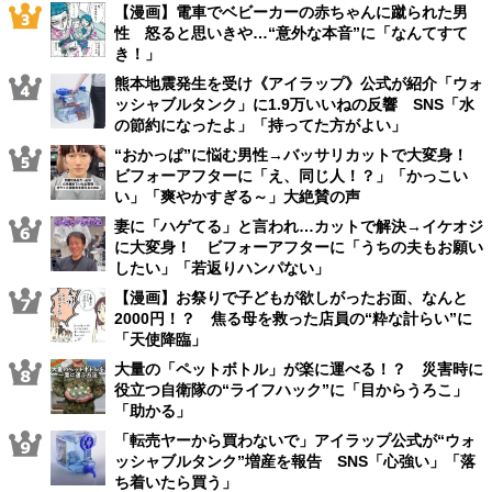
【漫画】電車でベビーカーの赤ちゃんに蹴られた男
性 怒ると思いきや…“意外な本音”に「なんてすて
き！」
熊本地震発生を受け《アイラップ》公式が紹介「ウォ
ッシャブルタンク」に1.9万いいねの反響 SNS「水
の節約になったよ」「持ってた方がよい」
“おかっぱ”に悩む男性→バッサリカットで大変身！
ビフォーアフターに「え、同じ人！？」「かっこい
い」「爽やかすぎる～」大絶賛の声
妻に「ハゲてる」と言われ…カットで解決→イケオジ
に大変身！ ビフォーアフターに「うちの夫もお願い
したい」「若返りハンパない」
【漫画】お祭りで子どもが欲しがったお面、なんと
2000円！？ 焦る母を救った店員の“粋な計らい”に
「天使降臨」
大量の「ペットボトル」が楽に運べる！？ 災害時に
役立つ自衛隊の“ライフハック”に「目からうろこ」
「助かる」
「転売ヤーから買わないで」アイラップ公式が“ウォ
ッシャブルタンク”増産を報告 SNS「心強い」「落
ち着いたら買う」