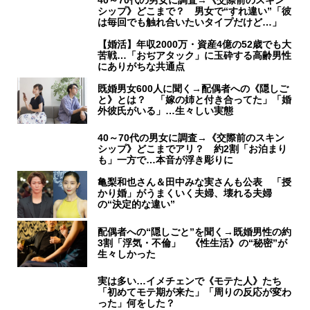
40～70代の男女に調査→《交際前のスキン
シップ》どこまで？ 男女で“すれ違い”「彼
は毎回でも触れ合いたいタイプだけど…」
【婚活】年収2000万・資産4億の52歳でも大
苦戦…「おぢアタック」に玉砕する高齢男性
にありがちな共通点
既婚男女600人に聞く→配偶者への《隠しご
と》とは？ 「嫁の姉と付き合ってた」「婚
外彼氏がいる」…生々しい実態
40～70代の男女に調査→《交際前のスキン
シップ》どこまでアリ？ 約2割「お泊まり
も」一方で…本音が浮き彫りに
亀梨和也さん＆田中みな実さんも公表 「授
かり婚」がうまくいく夫婦、壊れる夫婦
の“決定的な違い”
配偶者への“隠しごと”を聞く→既婚男性の約
3割「浮気・不倫」 《性生活》の“秘密”が
生々しかった
実は多い…イメチェンで《モテた人》たち
「初めてモテ期が来た」「周りの反応が変わ
った」何をした？