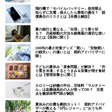
飛行機で「モバイルバッテリー」使用禁止
知らずに充電→発火したら乗客の責任？ 賠
償責任のリスクとは【弁護士解説】
夏の旅行と重なる…「生理」どう乗り切
る？ 月経移動の方法＆鎮痛薬の適切な使い
方とは【医師に聞く】
100均の暑さ対策グッズ「買い」「安物買い
の銭失い」の違いとは 節約アドバイザーに
聞く
子どもの夏休み「昼食問題」が解決？ 「作
り置き冷凍」するとうまみ＆栄養が増す食材
とは【管理栄養士に聞く】
カロリーは砂糖の半分…甘味料「マルチトー
ル」は血糖値高めの人が使ってOK？ 注意
点を糖尿病専門医が解説
夏休みの出費を劇的カット！ 節約アドバイ
ザーが教える「0円レジャー」と“おうち外