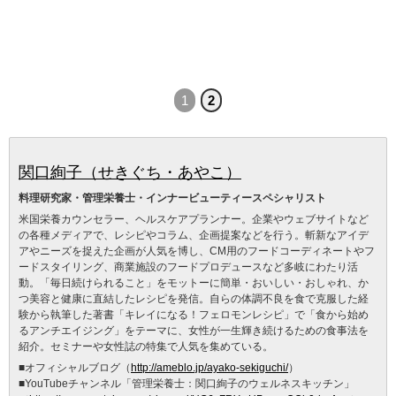
1
2
関口絢子（せきぐち・あやこ）
料理研究家・管理栄養士・インナービューティースペシャリスト
米国栄養カウンセラー、ヘルスケアプランナー。企業やウェブサイトなど
の各種メディアで、レシピやコラム、企画提案などを行う。斬新なアイデ
アやニーズを捉えた企画が人気を博し、CM用のフードコーディネートやフ
ードスタイリング、商業施設のフードプロデュースなど多岐にわたり活
動。「毎日続けられること」をモットーに簡単・おいしい・おしゃれ、か
つ美容と健康に直結したレシピを発信。自らの体調不良を食で克服した経
験から執筆した著書「キレイになる！フェロモンレシピ」で「食から始め
るアンチエイジング」をテーマに、女性が一生輝き続けるための食事法を
紹介。セミナーや女性誌の特集で人気を集めている。
■オフィシャルブログ（
http://ameblo.jp/ayako-sekiguchi/
）
■YouTubeチャンネル「管理栄養士：関口絢子のウェルネスキッチン」