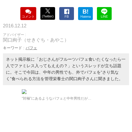
B!
(Twitter)
コメント
FB
Hatena
LINE
2016.12.12
アドバイザー :
関口絢子（せきぐち・あやこ）
キーワード :
パフェ
ネット掲示板に「おじさんがフルーツパフェ食いたくなったら一
人でファミレス入ってもええの？」というスレッドが立ち話題
に。そこで今回は、中年の男性でも、外でパフェを“さり気な
く”食べられる方法を管理栄養士の関口絢子さんに聞きました。
“対極”にあるようなパフェと中年男性だが…