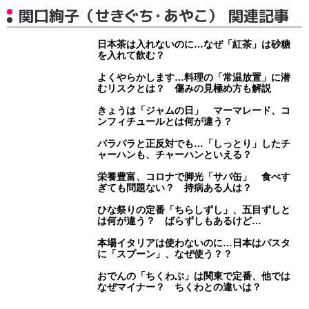
関口絢子（せきぐち・あやこ） 関連記事
日本茶は入れないのに…なぜ「紅茶」は砂糖
を入れて飲む？
よくやらかします…料理の「常温放置」に潜
むリスクとは？ 傷みの見極め方も解説
きょうは「ジャムの日」 マーマレード、コ
ンフィチュールとは何が違う？
パラパラと正反対でも…「しっとり」したチ
ャーハンも、チャーハンといえる？
栄養豊富、コロナで脚光「サバ缶」 食べす
ぎても問題ない？ 持病ある人は？
ひな祭りの定番「ちらしずし」、五目ずしと
は何が違う？ ばらずしもあるけど…
本場イタリアは使わないのに…日本はパスタ
に「スプーン」、なぜ使う？？
おでんの「ちくわぶ」は関東で定番、他では
なぜマイナー？ ちくわとの違いは？