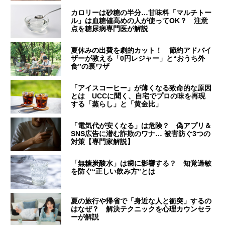
カロリーは砂糖の半分…甘味料「マルチトー
ル」は血糖値高めの人が使ってOK？ 注意
点を糖尿病専門医が解説
夏休みの出費を劇的カット！ 節約アドバイ
ザーが教える「0円レジャー」と“おうち外
食”の裏ワザ
「アイスコーヒー」が薄くなる致命的な原因
とは UCCに聞く、自宅でプロの味を再現
する「蒸らし」と「黄金比」
「電気代が安くなる」は危険？ 偽アプリ＆
SNS広告に潜む詐欺のワナ… 被害防ぐ3つの
対策【専門家解説】
「無糖炭酸水」は歯に影響する？ 知覚過敏
を防ぐ“正しい飲み方”とは
夏の旅行や帰省で「身近な人と衝突」するの
はなぜ？ 解決テクニックを心理カウンセラ
ーが解説