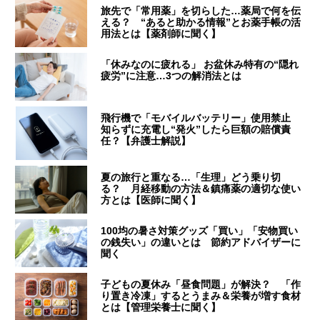
旅先で「常用薬」を切らした…薬局で何を伝
える？ “あると助かる情報”とお薬手帳の活
用法とは【薬剤師に聞く】
「休みなのに疲れる」 お盆休み特有の“隠れ
疲労”に注意…3つの解消法とは
飛行機で「モバイルバッテリー」使用禁止
知らずに充電し“発火”したら巨額の賠償責
任？【弁護士解説】
夏の旅行と重なる…「生理」どう乗り切
る？ 月経移動の方法＆鎮痛薬の適切な使い
方とは【医師に聞く】
100均の暑さ対策グッズ「買い」「安物買い
の銭失い」の違いとは 節約アドバイザーに
聞く
子どもの夏休み「昼食問題」が解決？ 「作
り置き冷凍」するとうまみ＆栄養が増す食材
とは【管理栄養士に聞く】