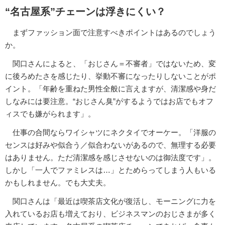
“名古屋系”チェーンは浮きにくい？
まずファッション面で注意すべきポイントはあるのでしょう
か。
関口さんによると、「おじさん＝不審者」ではないため、変
に後ろめたさを感じたり、挙動不審になったりしないことがポ
イント。「年齢を重ねた男性全般に言えますが、清潔感や身だ
しなみには要注意。“おじさん臭”がするようではお店でもオフ
ィスでも嫌がられます」。
仕事の合間ならワイシャツにネクタイでオーケー。「洋服の
センスは好みや似合う／似合わないがあるので、無理する必要
はありません。ただ清潔感を感じさせないのは御法度です」。
しかし「一人でファミレスは…」とためらってしまう人もいる
かもしれません。でも大丈夫。
関口さんは「最近は喫茶店文化が復活し、モーニングに力を
入れているお店も増えており、ビジネスマンのおじさまが多く