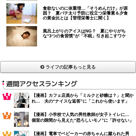
食欲ないのに体重増…「そうめんだけ」が原
因？ 夏バテ太り予防に役立つ栄養素＆夕食
の黄金比とは【管理栄養士に聞く】
風呂上がりのアイスはNG？ 夏にやりがち
な“3つの食習慣”が「不眠」引き起こすワケ
ライフの記事もっと見る
週間アクセスランキング
【漫画】カフェ店員から「ミルクと砂糖は？」と聞か
れ… 夫の“ナイスな返答”に「これから使います」
【漫画】小学校で人気の男性教師が女子トイレに…
個室の隙間から見えた“恐ろしいモノ”に「許せない」
【漫画】電車でベビーカーの赤ちゃんに蹴られた男