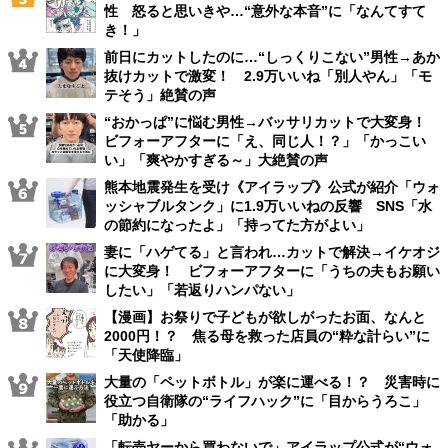
性 怒ると思いきや…“意外な本音”に「なんてすて
き！」
前日にカットしたのに…“しっくりこない”男性→あか
抜けカットで激変！ 2.9万いいね「別人やん」「モ
テそう」絶賛の声
“おかっぱ”に悩む男性→バッサリカットで大変身！
ビフォーアフターに「え、同じ人！？」「かっこい
い」「爽やかすぎる～」大絶賛の声
熊本地震発生を受け《アイラップ》公式が紹介「ウォ
ッシャブルタンク」に1.9万いいねの反響 SNS「水
の節約になったよ」「持ってた方がよい」
妻に「ハゲてる」と言われ…カットで解決→イケオジ
に大変身！ ビフォーアフターに「うちの夫もお願い
したい」「若返りハンパない」
【漫画】お祭りで子どもが欲しがったお面、なんと
2000円！？ 焦る母を救った店員の“粋な計らい”に
「天使降臨」
大量の「ペットボトル」が楽に運べる！？ 災害時に
役立つ自衛隊の“ライフハック”に「目からうろこ」
「助かる」
「転売ヤーから買わないで」アイラップ公式が“ウォ