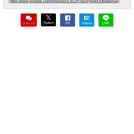
（
https://www.youtube.com/channel/UC6cZRYwUPyvoeOOb0dqrAug
）
B!
(Twitter)
コメント
FB
Hatena
LINE