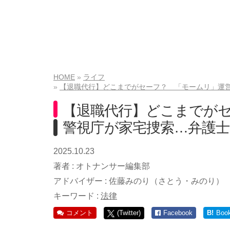
HOME
ライフ
【退職代行】どこまでがセーフ？ 「モームリ」運営
【退職代行】どこまでが
警視庁が家宅捜索…弁護士
2025.10.23
著者 :
オトナンサー編集部
アドバイザー :
佐藤みのり（さとう・みのり）
キーワード :
法律
コメント
(Twitter)
Facebook
B!
Boo