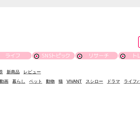
ライフ
SNSトピック
リサーチ
ト
題
新商品
レビュー
動画
暮らし
ペット
動物
猫
VIVANT
スシロー
ドラマ
ライフ