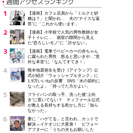
週間アクセスランキング
【漫画】カフェ店員から「ミルクと砂
糖は？」と聞かれ… 夫の“ナイスな返
答”に「これから使います」
【漫画】小学校で人気の男性教師が女
子トイレに… 個室の隙間から見え
た“恐ろしいモノ”に「許せない」
【漫画】電車でベビーカーの赤ちゃん
に蹴られた男性 怒ると思いきや…“意
外な本音”に「なんてすてき！」
熊本地震発生を受け《アイラップ》公
式が紹介「ウォッシャブルタンク」に
1.9万いいねの反響 SNS「水の節約に
なったよ」「持ってた方がよい」
フライパンの取っ手、洗った後“上向
き”に置いてない？ ティファール公式
が教える長持ちする乾かし方に「知ら
なかった」
妻に「ハゲてる」と言われ…カットで
解決→イケオジに大変身！ ビフォー
アフターに「うちの夫もお願いした