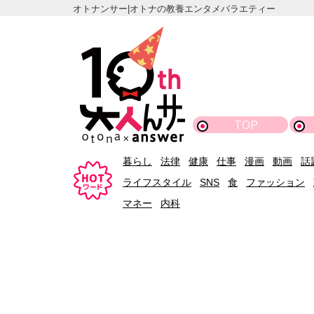
オトナンサー|オトナの教養エンタメバラエティー
TOP
暮らし
法律
健康
仕事
漫画
動画
話
ライフスタイル
SNS
食
ファッション
マネー
内科