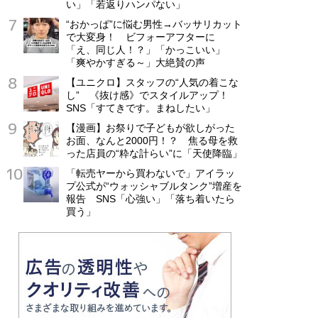
い」「若返りハンパない」
“おかっぱ”に悩む男性→バッサリカット
で大変身！ ビフォーアフターに
「え、同じ人！？」「かっこいい」
「爽やかすぎる～」大絶賛の声
【ユニクロ】スタッフの“人気の着こな
し” 《抜け感》でスタイルアップ！
SNS「すてきです。まねしたい」
【漫画】お祭りで子どもが欲しがった
お面、なんと2000円！？ 焦る母を救
った店員の“粋な計らい”に「天使降臨」
「転売ヤーから買わないで」アイラッ
プ公式が“ウォッシャブルタンク”増産を
報告 SNS「心強い」「落ち着いたら
買う」