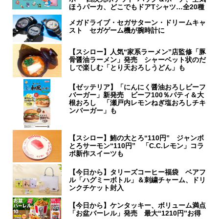
ほうパーカ、どこでもドアTシャツ…全20種
メガドライブ・セガサターン・ドリームキャ
スト セガゲーム機が腕時計に
【スシロー】人気“家系ラーメン”店監修「豚
骨醤油ラーメン」発売 シャーベット状のだ
しで楽しむ「とり天おろしうどん」も
【ゼッテリア】「にんにく醤油おろしビーフ
バーガー」新発売 ビーフ100％パティ＆大
根おろし 「瀬戸内レモンねぎ塩おろしチキ
ンバーガー」も
【スシロー】鮪の大とろ“110円” ジャンボ
とろサーモン“110円” 「C.C.レモン」コラ
ボ新作スイーツも
【今日から】タリーズコーヒー福袋 ベアフ
ル「ハグミーボトル」＆刺繍チャーム、ドリ
ンクチケット封入
【今日から】ケンタッキー、ボリューム満点
「お盆バーレル」発売 最大“1210円”お得