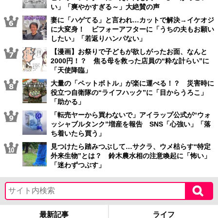
い」「爽やかすぎる～」大絶賛の声
妻に「ハゲてる」と言われ…カットで解決→イケオジ
に大変身！ ビフォーアフターに「うちの夫もお願い
したい」「若返りハンパない」
【漫画】お祭りで子どもが欲しがったお面、なんと
2000円！？ 焦る母を救った店員の“粋な計らい”に
「天使降臨」
大量の「ペットボトル」が楽に運べる！？ 災害時に
役立つ自衛隊の“ライフハック”に「目からうろこ」
「助かる」
「転売ヤーから買わないで」アイラップ公式が“ウォ
ッシャブルタンク”増産を報告 SNS「心強い」「落
ち着いたら買う」
見つけたら踏みつぶして…サクラ、ウメ枯らす“特定
外来生物”とは？ 鈴木農水相の注意喚起に「怖い」
「迷わずつぶす」
最新記事
ライフ