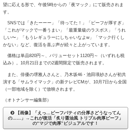
望に応える形で、午後5時からの「夜マック」にて販売されま
す。
SNSでは「きたーーー」「待ってた！」「ビーフが厚すぎ」
「これがマックで一番うまい」「最重量級のラスボス」「うれ
しい〜」「もうレギュラーにしちゃいなよw」「マック行くし
かない」など、復活を喜ぶ声が続々と上がっています。
価格は単品820円～、バリューセット1120円～（いずれも税
込み）。10月21日までの2週間限定で販売されます。
また、俳優の堺雅人さんと、乃木坂46・池田瑛紗さんが初共
演する「サムライマック」の新テレビCMが、10月7日から全国
（一部地域を除く）で放映されます。
（オトナンサー編集部）
【画像】「えっ…ビーフパティの分厚さどうなってん
の……」→これが復活「炙り醤油風 トリプル肉厚ビーフ」
の“マジで肉厚”ビジュアルです！