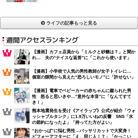
ライフの記事もっと見る
週間アクセスランキング
【漫画】カフェ店員から「ミルクと砂糖は？」と聞か
れ… 夫の“ナイスな返答”に「これから使います」
【漫画】小学校で人気の男性教師が女子トイレに…
個室の隙間から見えた“恐ろしいモノ”に「許せない」
【漫画】電車でベビーカーの赤ちゃんに蹴られた男
性 怒ると思いきや…“意外な本音”に「なんてすて
き！」
熊本地震発生を受け《アイラップ》公式が紹介「ウォ
ッシャブルタンク」に1.9万いいねの反響 SNS「水
の節約になったよ」「持ってた方がよい」
“おかっぱ”に悩む男性→バッサリカットで大変身！
ビフォーアフターに「え、同じ人！？」「かっこい