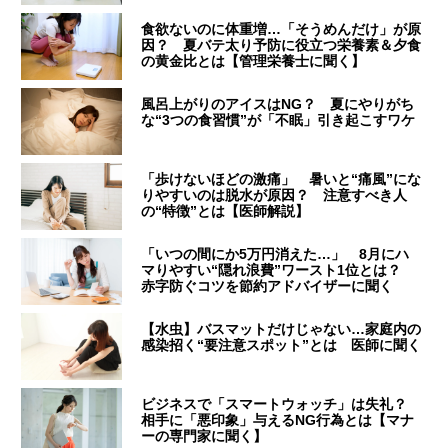
食欲ないのに体重増…「そうめんだけ」が原
因？ 夏バテ太り予防に役立つ栄養素＆夕食
の黄金比とは【管理栄養士に聞く】
風呂上がりのアイスはNG？ 夏にやりがち
な“3つの食習慣”が「不眠」引き起こすワケ
「歩けないほどの激痛」 暑いと“痛風”にな
りやすいのは脱水が原因？ 注意すべき人
の“特徴”とは【医師解説】
「いつの間にか5万円消えた…」 8月にハ
マりやすい“隠れ浪費”ワースト1位とは？
赤字防ぐコツを節約アドバイザーに聞く
【水虫】バスマットだけじゃない…家庭内の
感染招く“要注意スポット”とは 医師に聞く
ビジネスで「スマートウォッチ」は失礼？
相手に「悪印象」与えるNG行為とは【マナ
ーの専門家に聞く】