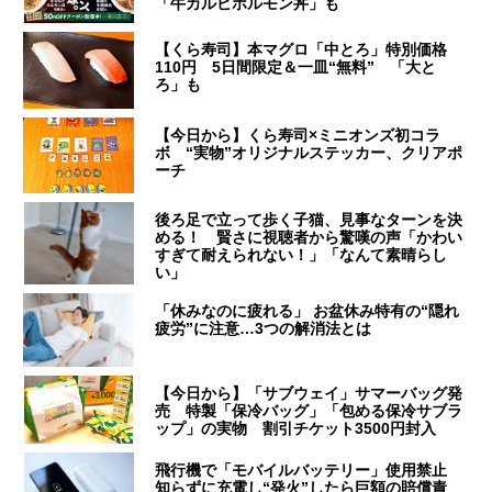
「牛カルビホルモン丼」も
【くら寿司】本マグロ「中とろ」特別価格
110円 5日間限定＆一皿“無料” 「大と
ろ」も
【今日から】くら寿司×ミニオンズ初コラ
ボ “実物”オリジナルステッカー、クリアポ
ーチ
後ろ足で立って歩く子猫、見事なターンを決
める！ 賢さに視聴者から驚嘆の声「かわい
すぎて耐えられない！」「なんて素晴らし
い」
「休みなのに疲れる」 お盆休み特有の“隠れ
疲労”に注意…3つの解消法とは
【今日から】「サブウェイ」サマーバッグ発
売 特製「保冷バッグ」「包める保冷サブラ
ップ」の実物 割引チケット3500円封入
飛行機で「モバイルバッテリー」使用禁止
知らずに充電し“発火”したら巨額の賠償責