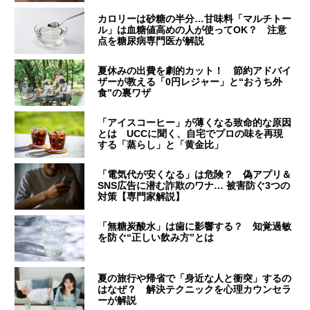
カロリーは砂糖の半分…甘味料「マルチトー
ル」は血糖値高めの人が使ってOK？ 注意
点を糖尿病専門医が解説
夏休みの出費を劇的カット！ 節約アドバイ
ザーが教える「0円レジャー」と“おうち外
食”の裏ワザ
「アイスコーヒー」が薄くなる致命的な原因
とは UCCに聞く、自宅でプロの味を再現
する「蒸らし」と「黄金比」
「電気代が安くなる」は危険？ 偽アプリ＆
SNS広告に潜む詐欺のワナ… 被害防ぐ3つの
対策【専門家解説】
「無糖炭酸水」は歯に影響する？ 知覚過敏
を防ぐ“正しい飲み方”とは
夏の旅行や帰省で「身近な人と衝突」するの
はなぜ？ 解決テクニックを心理カウンセラ
ーが解説