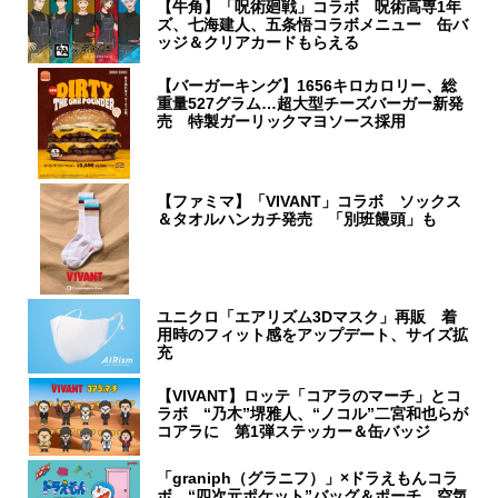
【牛角】「呪術廻戦」コラボ 呪術高専1年
ズ、七海建人、五条悟コラボメニュー 缶バ
ッジ＆クリアカードもらえる
【バーガーキング】1656キロカロリー、総
重量527グラム…超大型チーズバーガー新発
売 特製ガーリックマヨソース採用
【ファミマ】「VIVANT」コラボ ソックス
＆タオルハンカチ発売 「別班饅頭」も
ユニクロ「エアリズム3Dマスク」再販 着
用時のフィット感をアップデート、サイズ拡
充
【VIVANT】ロッテ「コアラのマーチ」とコ
ラボ “乃木”堺雅人、“ノコル”二宮和也らが
コアラに 第1弾ステッカー＆缶バッジ
「graniph（グラニフ）」×ドラえもんコラ
ボ “四次元ポケット”バッグ＆ポーチ、空気