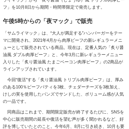
フ」を10月8日から期間・時間帯限定で発売します。
午後5時からの「夜マック」で販売
「サムライマック」は、“大人が満足する”ハンバーガーをテー
マに開発され、2021年4月から肉厚ビーフの新レギュラーメニ
ューとして販売されている商品。現在は、定番人気の「炙り醤
油風 ダブル肉厚ビーフ」と、今年3月に新レギュラーメニュー
入りした「炙り醤油風 たまごベーコン肉厚ビーフ」の2商品が
ラインアップされています。
今回“復活”する「炙り醤油風 トリプル肉厚ビーフ」は、厚み
のある100％ビーフパティを3枚、チェダーチーズを3枚加え、
けしの実を使用したバンズでサンドした、ボリューム感が人気
の一品です。
同商品はこれまで、期間限定販売が終了するたびに、SNSを
中心に販売期間の延長や復活を望む声が多く聞かれるなど、好
評を博していたとのこと。今年6月、8月に引き続き、10月も要