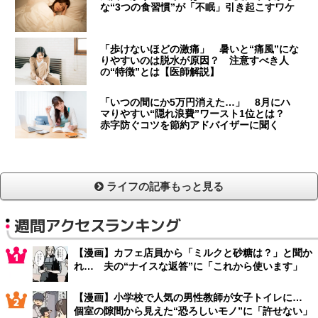
な“3つの食習慣”が「不眠」引き起こすワケ
「歩けないほどの激痛」 暑いと“痛風”にな
りやすいのは脱水が原因？ 注意すべき人
の“特徴”とは【医師解説】
「いつの間にか5万円消えた…」 8月にハ
マりやすい“隠れ浪費”ワースト1位とは？
赤字防ぐコツを節約アドバイザーに聞く
ライフの記事もっと見る
週間アクセスランキング
【漫画】カフェ店員から「ミルクと砂糖は？」と聞か
れ… 夫の“ナイスな返答”に「これから使います」
【漫画】小学校で人気の男性教師が女子トイレに…
個室の隙間から見えた“恐ろしいモノ”に「許せない」