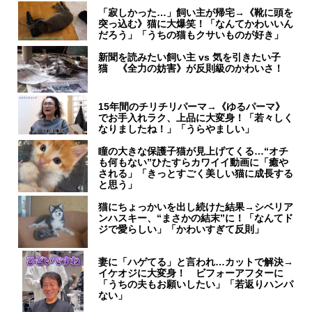
「寂しかった…」飼い主が帰宅→《靴に頭を
突っ込む》猫に大爆笑！「なんてかわいいん
だろう」「うちの猫もクサいものが好き」
新聞を読みたい飼い主 vs 気を引きたい子
猫 《全力の妨害》が反則級のかわいさ！
15年間のチリチリパーマ→《ゆるパーマ》
でお手入れラク、上品に大変身！「若々しく
なりましたね！」「うらやましい」
瞳の大きな保護子猫が見上げてくる…“オチ
も何もない”ひたすらカワイイ動画に「癒や
される」「きっとすごく美しい猫に成長する
と思う」
猫にちょっかいを出し続けた結果→シベリア
ンハスキー、“まさかの結末”に！「なんてド
ジで愛らしい」「かわいすぎて反則」
妻に「ハゲてる」と言われ…カットで解決→
イケオジに大変身！ ビフォーアフターに
「うちの夫もお願いしたい」「若返りハンパ
ない」