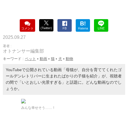
B!
(Twitter)
コメント
FB
Hatena
LINE
2025.09.27
著者 :
オトナンサー編集部
キーワード :
ペット
•
動画
•
猫
•
犬
•
動物
YouTubeで公開されている動画「母猫が、自分を育ててくれたゴ
ールデンレトリバーに生まれたばかりの子猫を紹介」が、視聴者
の間で「いとおしい光景すぎる」と話題に。どんな動画なのでし
ょうか。
みんな幸せそう……！