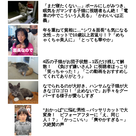
「まだ寝たくない…」ポールにしがみつき、
眠気をガマンする子猫に視聴者もん絶！「電
車の中でこういう人見る」「かわいいは正
義」
年を重ねて貧相に…“シワ＆面長”も気になる
女性→カットで10歳以上若返り！？「めち
ゃくちゃ美人に」「とっても華やか」
4匹の子猫がお団子状態→1匹だけ残して解
散！ 《負けず嫌いさん》に視聴者ほっこり
「笑っちゃった！」「この動画をおすすめし
てくれてありがとう」
なでられるのが大好き、ハンサムな子猫が大
きなゴロゴロ！「止めないで」お手々をグー
パーする様子が愛らしすぎ
“おかっぱ”に悩む男性→バッサリカットで大
変身！ ビフォーアフターに「え、同じ
人！？」「かっこいい」「爽やかすぎる～」
大絶賛の声