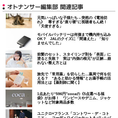
オトナンサー編集部 関連記事
元気いっぱいな子猫たち→突然の《電池切
れ》 尊すぎる“座り寝”に視聴者もん絶！
「天使すぎる」
モバイルバッテリーは何個まで機内持ち込み
OK？ JALのクイズに「間違えた」「知り
ませんでした」
前髪のセット、スタイリング剤を「表面」に
塗ると失敗？ 実は“内側の根元”が正解…崩
れない整え方とは
旅先で「常用薬」を切らした…薬局で何を伝
える？ “あると助かる情報”とお薬手帳の活
用法とは【薬剤師に聞く】
1点あたり“596円”cocaの《5点選べる福
袋》がお得！ ワンピースやデニム、ジャケ
ットなど対象商品多数
ユニクロ×フランス「コントワー・デ・コト
ニエ」 コーデュロイジャケット＆バレルパ