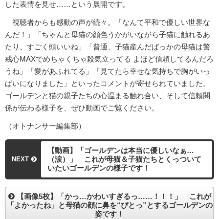
した表情を見せ……という展開です。
視聴者からも感動の声が続々。「なんて平和で優しい世界な
んだ！」「ちゃんと母猫の顔色うかがいながら子猫に触れるあ
たり、すごく頭いいね」「普通、子猫産んだばっかの母猫は警
戒心MAXでめちゃくちゃ殺気立ってる よほど信頼してるんだろ
うね」「愛があふれてる」「見てたら幸せな気持ちで胸がいっ
ぱいになりました」といったコメントが寄せられていました。
ゴールデンと猫の親子たちの心温まる触れ合い、そして信頼関
係が伝わる様子を、ぜひ動画でご覧ください。
（オトナンサー編集部）
【動画】「ゴールデンは本当に優しいなぁ…
（涙）」 これが母猫＆子猫たちとくっついて
NEXT
いたいゴールデンの様子です！
【画像5枚】「かっ…かわいすぎるっ……！！！」 これが
「よかったね」と母猫の顔に鼻を“ぴとっ”とするゴールデンの
姿です！