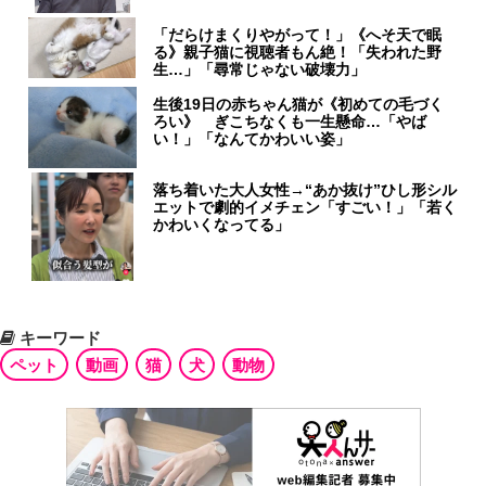
「だらけまくりやがって！」《へそ天で眠
る》親子猫に視聴者もん絶！「失われた野
生…」「尋常じゃない破壊力」
生後19日の赤ちゃん猫が《初めての毛づく
ろい》 ぎこちなくも一生懸命…「やば
い！」「なんてかわいい姿」
落ち着いた大人女性→“あか抜け”ひし形シル
エットで劇的イメチェン「すごい！」「若く
かわいくなってる」
キーワード
ペット
動画
猫
犬
動物