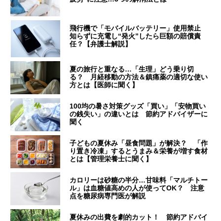
飛行機で「モバイルバッテリー」使用禁止
知らずに充電し“発火”したら巨額の賠償責
任？【弁護士解説】
夏の旅行と重なる…「生理」どう乗り切
る？ 月経移動の方法＆鎮痛薬の適切な使い
方とは【医師に聞く】
100均の暑さ対策グッズ「買い」「安物買い
の銭失い」の違いとは 節約アドバイザーに
聞く
子どもの夏休み「昼食問題」が解決？ 「作
り置き冷凍」するとうまみ＆栄養が増す食材
とは【管理栄養士に聞く】
カロリーは砂糖の半分…甘味料「マルチトー
ル」は血糖値高めの人が使ってOK？ 注意
点を糖尿病専門医が解説
夏休みの出費を劇的カット！ 節約アドバイ