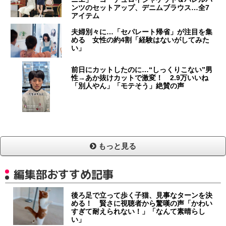
ンツのセットアップ、デニムブラウス…全7
アイテム
夫婦別々に…「セパレート帰省」が注目を集
める 女性の約4割「経験はないがしてみた
い」
前日にカットしたのに…“しっくりこない”男
性→あか抜けカットで激変！ 2.9万いいね
「別人やん」「モテそう」絶賛の声
もっと見る
編集部おすすめ記事
後ろ足で立って歩く子猫、見事なターンを決
める！ 賢さに視聴者から驚嘆の声「かわい
すぎて耐えられない！」「なんて素晴らし
い」