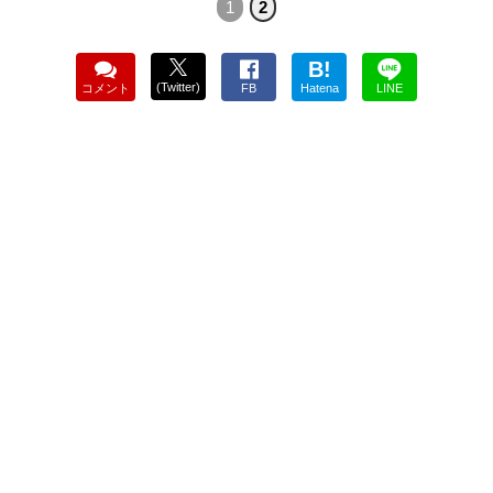
1
2
B!
(Twitter)
コメント
FB
Hatena
LINE