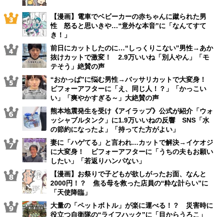
【漫画】電車でベビーカーの赤ちゃんに蹴られた男
性 怒ると思いきや…“意外な本音”に「なんてすて
き！」
前日にカットしたのに…“しっくりこない”男性→あか
抜けカットで激変！ 2.9万いいね「別人やん」「モ
テそう」絶賛の声
“おかっぱ”に悩む男性→バッサリカットで大変身！
ビフォーアフターに「え、同じ人！？」「かっこい
い」「爽やかすぎる～」大絶賛の声
熊本地震発生を受け《アイラップ》公式が紹介「ウォ
ッシャブルタンク」に1.9万いいねの反響 SNS「水
の節約になったよ」「持ってた方がよい」
妻に「ハゲてる」と言われ…カットで解決→イケオジ
に大変身！ ビフォーアフターに「うちの夫もお願い
したい」「若返りハンパない」
【漫画】お祭りで子どもが欲しがったお面、なんと
2000円！？ 焦る母を救った店員の“粋な計らい”に
「天使降臨」
大量の「ペットボトル」が楽に運べる！？ 災害時に
役立つ自衛隊の“ライフハック”に「目からうろこ」