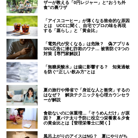
ザーが教える「0円レジャー」と“おうち外
食”の裏ワザ
「アイスコーヒー」が薄くなる致命的な原因
とは UCCに聞く、自宅でプロの味を再現
する「蒸らし」と「黄金比」
「電気代が安くなる」は危険？ 偽アプリ＆
SNS広告に潜む詐欺のワナ… 被害防ぐ3つの
対策【専門家解説】
「無糖炭酸水」は歯に影響する？ 知覚過敏
を防ぐ“正しい飲み方”とは
夏の旅行や帰省で「身近な人と衝突」するの
はなぜ？ 解決テクニックを心理カウンセラ
ーが解説
食欲ないのに体重増…「そうめんだけ」が原
因？ 夏バテ太り予防に役立つ栄養素＆夕食
の黄金比とは【管理栄養士に聞く】
風呂上がりのアイスはNG？ 夏にやりがち