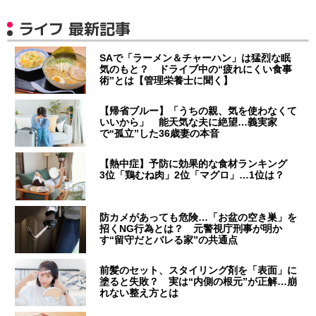
ライフ 最新記事
SAで「ラーメン＆チャーハン」は猛烈な眠
気のもと？ ドライブ中の“疲れにくい食事
術”とは【管理栄養士に聞く】
【帰省ブルー】「うちの親、気を使わなくて
いいから」 能天気な夫に絶望…義実家
で“孤立”した36歳妻の本音
【熱中症】予防に効果的な食材ランキング
3位「鶏むね肉」2位「マグロ」…1位は？
防カメがあっても危険…「お盆の空き巣」を
招くNG行為とは？ 元警視庁刑事が明か
す“留守だとバレる家”の共通点
前髪のセット、スタイリング剤を「表面」に
塗ると失敗？ 実は“内側の根元”が正解…崩
れない整え方とは