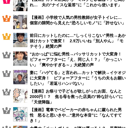
れ… 夫の“ナイスな返答”に「これから使います」
【漫画】小学校で人気の男性教師が女子トイレに…
個室の隙間から見えた“恐ろしいモノ”に「許せない」
前日にカットしたのに…“しっくりこない”男性→あか
抜けカットで激変！ 2.9万いいね「別人やん」「モ
テそう」絶賛の声
“おかっぱ”に悩む男性→バッサリカットで大変身！
ビフォーアフターに「え、同じ人！？」「かっこい
い」「爽やかすぎる～」大絶賛の声
妻に「ハゲてる」と言われ…カットで解決→イケオジ
に大変身！ ビフォーアフターに「うちの夫もお願い
したい」「若返りハンパない」
【漫画】お祭りで子どもが欲しがったお面、なんと
2000円！？ 焦る母を救った店員の“粋な計らい”に
「天使降臨」
【漫画】電車でベビーカーの赤ちゃんに蹴られた男
性 怒ると思いきや…“意外な本音”に「なんてすて
き！」