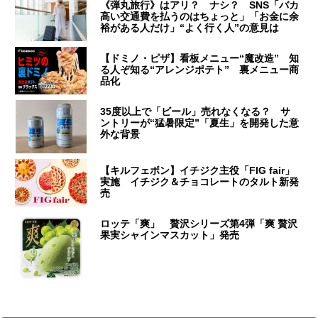
《弾丸旅行》はアリ？ ナシ？ SNS「バカ
高い交通費を払うのはちょっと」「お金に余
裕がある人だけ」“よく行く人”の意見は
【ドミノ・ピザ】看板メニュー“魔改造” 知
る人ぞ知る“アレンジポテト” 裏メニュー商
品化
35度以上で「ビール」売れなくなる？ サ
ントリーが“猛暑限定”「夏生」を開発した意
外な背景
【キルフェボン】イチジク主役「FIG fair」
実施 イチジク＆チョコレートのタルト新発
売
ロッテ「爽」 贅沢シリーズ第4弾「爽 贅沢
果実シャインマスカット」発売