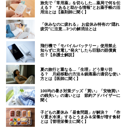
旅先で「常用薬」を切らした…薬局で何を伝
える？ “あると助かる情報”とお薬手帳の活
用法とは【薬剤師に聞く】
「休みなのに疲れる」 お盆休み特有の“隠れ
疲労”に注意…3つの解消法とは
飛行機で「モバイルバッテリー」使用禁止
知らずに充電し“発火”したら巨額の賠償責
任？【弁護士解説】
夏の旅行と重なる…「生理」どう乗り切
る？ 月経移動の方法＆鎮痛薬の適切な使い
方とは【医師に聞く】
100均の暑さ対策グッズ「買い」「安物買い
の銭失い」の違いとは 節約アドバイザーに
聞く
子どもの夏休み「昼食問題」が解決？ 「作
り置き冷凍」するとうまみ＆栄養が増す食材
とは【管理栄養士に聞く】