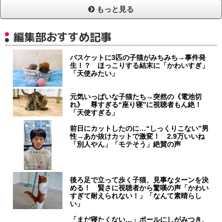
もっと見る
編集部おすすめ記事
バスケットに3匹の子猫がみちみち→事件発
生！？ ほっこりする結末に「かわいすぎ」
「天使みたい」
元気いっぱいな子猫たち→突然の《電池切
れ》 尊すぎる“座り寝”に視聴者もん絶！
「天使すぎる」
前日にカットしたのに…“しっくりこない”男
性→あか抜けカットで激変！ 2.9万いいね
「別人やん」「モテそう」絶賛の声
後ろ足で立って歩く子猫、見事なターンを決
める！ 賢さに視聴者から驚嘆の声「かわい
すぎて耐えられない！」「なんて素晴らし
い」
「まだ寝たくない…」ポールにしがみつき、