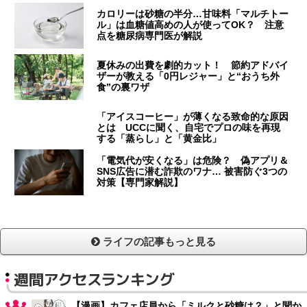
カロリーは砂糖の半分…甘味料「マルチトー
ル」は血糖値高めの人が使ってOK？ 注意
点を糖尿病専門医が解説
夏休みの出費を劇的カット！ 節約アドバイ
ザーが教える「0円レジャー」と“おうち外
食”の裏ワザ
「アイスコーヒー」が薄くなる致命的な原因
とは UCCに聞く、自宅でプロの味を再現
する「蒸らし」と「黄金比」
「電気代が安くなる」は危険？ 偽アプリ＆
SNS広告に潜む詐欺のワナ… 被害防ぐ3つの
対策【専門家解説】
ライフの記事もっと見る
週間アクセスランキング
【漫画】カフェ店員から「ミルクと砂糖は？」と聞か