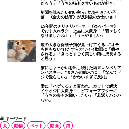
だろう」「うちの猫もクサいものが好き」
新聞を読みたい飼い主 vs 気を引きたい子
猫 《全力の妨害》が反則級のかわいさ！
15年間のチリチリパーマ→《ゆるパーマ》
でお手入れラク、上品に大変身！「若々しく
なりましたね！」「うらやましい」
瞳の大きな保護子猫が見上げてくる…“オチ
も何もない”ひたすらカワイイ動画に「癒や
される」「きっとすごく美しい猫に成長する
と思う」
猫にちょっかいを出し続けた結果→シベリア
ンハスキー、“まさかの結末”に！「なんてド
ジで愛らしい」「かわいすぎて反則」
妻に「ハゲてる」と言われ…カットで解決→
イケオジに大変身！ ビフォーアフターに
「うちの夫もお願いしたい」「若返りハンパ
ない」
キーワード
犬
動物
ペット
動画
猫