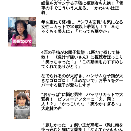
眠気をガマンする子猫に視聴者もん絶！「電
車の中でこういう人見る」「かわいいは正
義」
年を重ねて貧相に…“シワ＆面長”も気になる
女性→カットで10歳以上若返り！？「めち
ゃくちゃ美人に」「とっても華やか」
4匹の子猫がお団子状態→1匹だけ残して解
散！ 《負けず嫌いさん》に視聴者ほっこり
「笑っちゃった！」「この動画をおすすめし
てくれてありがとう」
なでられるのが大好き、ハンサムな子猫が大
きなゴロゴロ！「止めないで」お手々をグー
パーする様子が愛らしすぎ
“おかっぱ”に悩む男性→バッサリカットで大
変身！ ビフォーアフターに「え、同じ
人！？」「かっこいい」「爽やかすぎる～」
大絶賛の声
「寂しかった…」飼い主が帰宅→《靴に頭を
突っ込む》猫に大爆笑！「なんてかわいいん