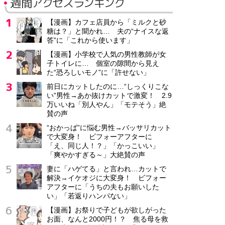
週間アクセスランキング
【漫画】カフェ店員から「ミルクと砂
糖は？」と聞かれ… 夫の“ナイスな返
答”に「これから使います」
【漫画】小学校で人気の男性教師が女
子トイレに… 個室の隙間から見え
た“恐ろしいモノ”に「許せない」
前日にカットしたのに…“しっくりこな
い”男性→あか抜けカットで激変！ 2.9
万いいね「別人やん」「モテそう」絶
賛の声
“おかっぱ”に悩む男性→バッサリカット
で大変身！ ビフォーアフターに
「え、同じ人！？」「かっこいい」
「爽やかすぎる～」大絶賛の声
妻に「ハゲてる」と言われ…カットで
解決→イケオジに大変身！ ビフォー
アフターに「うちの夫もお願いした
い」「若返りハンパない」
【漫画】お祭りで子どもが欲しがった
お面、なんと2000円！？ 焦る母を救