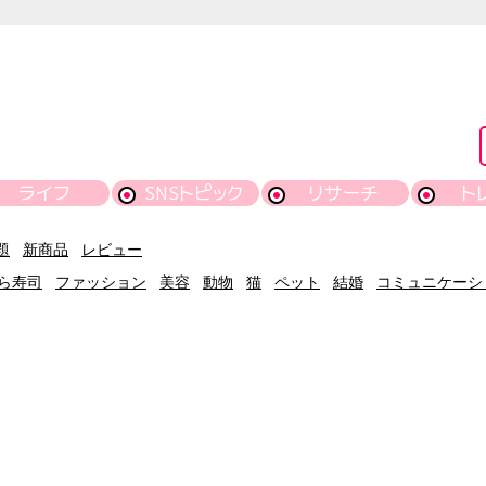
ライフ
SNSトピック
リサーチ
ト
題
新商品
レビュー
ら寿司
ファッション
美容
動物
猫
ペット
結婚
コミュニケーシ