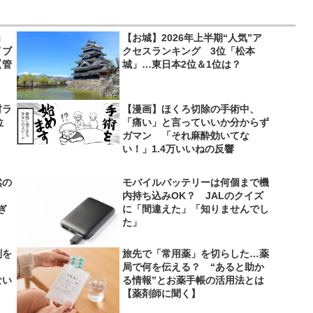
」
【お城】2026年上半期“人気”ア
イブ
クセスランキング 3位「松本
【管
城」…東日本2位＆1位は？
材ラ
【漫画】ほくろ切除の手術中、
位
「痛い」と言っていいか分からず
ガマン 「それ麻酔効いてな
い！」1.4万いいねの反響
然の
モバイルバッテリーは何個まで機
内持ち込みOK？ JALのクイズ
ぎ
に「間違えた」「知りませんでし
た」
剤を
旅先で「常用薬」を切らした…薬
局で何を伝える？ “あると助か
ない
る情報”とお薬手帳の活用法とは
【薬剤師に聞く】