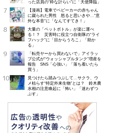
った店員の“粋な計らい”に「天使降臨」
【漫画】電車でベビーカーの赤ちゃん
に蹴られた男性 怒ると思いきや…“意
外な本音”に「なんてすてき！」
大量の「ペットボトル」が楽に運べ
る！？ 災害時に役立つ自衛隊の“ライ
フハック”に「目からうろこ」「助か
る」
「転売ヤーから買わないで」アイラッ
プ公式が“ウォッシャブルタンク”増産を
報告 SNS「心強い」「落ち着いたら
買う」
見つけたら踏みつぶして…サクラ、ウ
メ枯らす“特定外来生物”とは？ 鈴木農
水相の注意喚起に「怖い」「迷わずつ
ぶす」