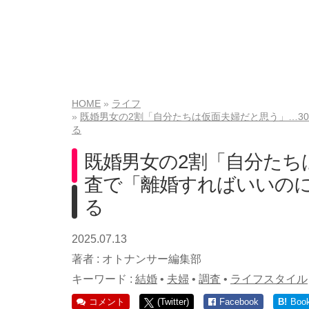
HOME
ライフ
既婚男女の2割「自分たちは仮面夫婦だと思う」…3
る
既婚男女の2割「自分たち
査で「離婚すればいいの
る
2025.07.13
著者 :
オトナンサー編集部
キーワード :
結婚
•
夫婦
•
調査
•
ライフスタイル
コメント
(Twitter)
Facebook
B!
Boo